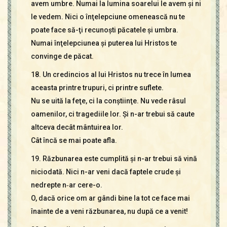
a­vem umbre. Numai la lumina soarelui le avem şi ni
le vedem. Nici o înţelepciune omenească nu te
poate face să-ţi recunoşti păcatele şi umbra.
Numai înţelepciunea şi puterea lui Hristos te
convinge de păcat.
18. Un credincios al lui Hristos nu trece în lumea
aceasta printre trupuri, ci printre suflete.
Nu se uită la feţe, ci la conştiinţe. Nu vede râsul
oamenilor, ci tragediile lor. Şi n-ar trebui să caute
altceva decât mântuirea lor.
Cât încă se mai poate afla.
19. Răzbunarea este cumplită şi n-ar trebui să vină
niciodată. Nici n-ar veni dacă faptele crude şi
nedrepte n‑ar cere-o.
O, dacă orice om ar gândi bine la tot ce face mai
înainte de a veni răzbunarea, nu după ce a venit!