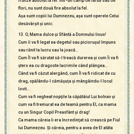
frunze absolut la fel. Într-un câmp de iarbă sau de
flori, nu sunt două fire absolut la fel.
Aşa sunt copiii lui Dumnezeu, aşa sunt operele Celui
desăvârşit şi unic.
13. O, Mama dulce şi Sfântă a Domnului Iisus!
Cum îi va fi legat ea degetul sau picioruşul împuns
sau rănit la lucru sau la joacă…
Cum Îl va fi sărutat să-I treacă durerea şi cum Îi va fi
şters ea cu dragoste lacrimile când plângea…
Când va fi căzut alergând, cum Îl va fi ridicat de cu
drag, spălându-I cămăşuţa şi mângâindu-I locul
lovit…
Cum va fi vegheat nopţile la căpătâiul Lui bolnav şi
cum va fi tremurat ea de teamă pentru El, ca mama
cu un Singur Copil Preasfânt şi drag!
Ca mama căreia îi era încredinţat să crească pe Fiul
lui Dumnezeu. Şi căreia, pentru a avea de El atâta