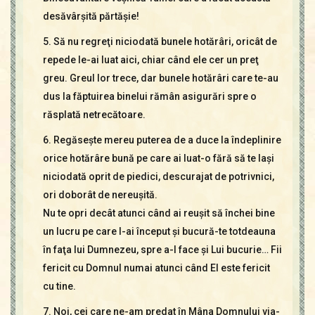
desăvârşită părtăşie!
5. Să nu regreţi niciodată bunele hotărâri, oricât de
repede le-ai luat aici, chiar când ele cer un preţ
greu. Greul lor trece, dar bunele hotărâri care te-au
dus la făptuirea binelui rămân asigurări spre o
răsplată netre­cătoare.
6. Regăseşte mereu puterea de a duce la îndeplinire
orice hotărâre bună pe care ai luat-o fără să te laşi
niciodată oprit de piedici, descurajat de potrivnici,
ori doborât de nereuşită.
Nu te opri decât atunci când ai reuşit să închei bine
un lucru pe care l-ai început şi bucură-te totdeauna
în faţa lui Dumnezeu, spre a-I face şi Lui bucurie… Fii
fericit cu Domnul numai atunci când El este fericit
cu tine.
7. Noi, cei care ne-am predat în Mâna Domnului via­