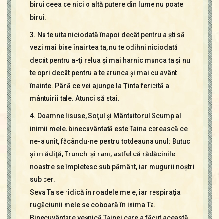
birui ceea ce nici o altă putere din lume nu poate
birui.
3. Nu te uita niciodată înapoi decât pentru a şti să
vezi mai bine înaintea ta, nu te odihni niciodată
decât pentru a-ţi relua şi mai harnic munca ta şi nu
te opri decât pentru a te arunca şi mai cu avânt
înainte. Până ce vei ajunge la Ţinta fericită a
mântuirii tale. Atunci să stai.
4. Doamne Iisuse, Soţul şi Mântuitorul Scump al
inimii mele, binecuvântată este Taina cerească ce
ne-a unit, făcându-ne pentru totdeauna unul: Butuc
şi mlădiţă, Trunchi şi ram, astfel că rădăcinile
noastre se împletesc sub pământ, iar mugurii noştri
sub cer.
Seva Ta se ridică în roadele mele, iar respiraţia
rugăciunii mele se coboară în inima Ta.
Binecuvântare veşnică Tainei care a făcut această