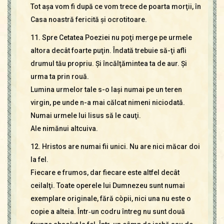
Tot aşa vom fi după ce vom trece de poarta morţii, în
Casa noastră fericită şi ocrotitoare.
11. Spre Cetatea Poeziei nu poţi merge pe urmele
altora decât foarte puţin. Îndată trebuie să-ţi afli
drumul tău propriu. Şi încălţămintea ta de aur. Şi
urma ta prin rouă.
Lumina urmelor tale s-o laşi numai pe un teren
virgin, pe unde n-a mai călcat nimeni niciodată.
Numai urmele lui Iisus să le cauţi.
Ale nimănui altcuiva.
12. Hristos are numai fii unici. Nu are nici măcar doi
la fel.
Fiecare e frumos, dar fiecare este altfel decât
ceilalţi. Toate operele lui Dumnezeu sunt numai
exemplare originale, fără còpii, nici una nu este o
copie a alteia. Într‑un codru întreg nu sunt două