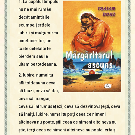
1. La capătul timpului
Contact
Icoane
nu ne mai rămân
Mărgăritare
decât amintirile
scumpe, jertfele
Calendar
iubirii şi mulţumirea
Glosar
binefacerilor; pe
Repere
toate celelalte le
pierdem sau le
uităm pe totdeauna.
2. Iubire, numai tu
afli totdeauna ceva
să lauzi, ceva să dai,
ceva să mângâi,
ceva să înfrumuseţezi, ceva să dezvinovăţeşti, ceva
să înalţi. Iubire, numai tu poţi ceea ce nimeni
altcineva nu poate, ştii ceea ce nimeni altcineva nu
ştie, ierţi ceea ce nimeni altcineva nu poate ierta şi