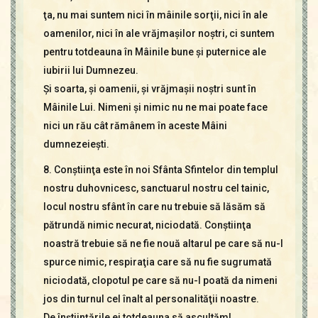
ţa, nu mai suntem nici în mâinile sorţii, nici în ale
oamenilor, nici în ale vrăjmaşilor noştri, ci suntem
pentru totdeauna în Mâinile bune şi puternice ale
iubirii lui Dumnezeu.
Şi soarta, şi oamenii, şi vrăjmaşii noştri sunt în
Mâinile Lui. Nimeni şi nimic nu ne mai poate face
nici un rău cât rămânem în aceste Mâini
dumnezeieşti.
8. Conştiinţa este în noi Sfânta Sfintelor din templul
nostru duhovnicesc, sanctuarul nostru cel tainic,
locul nostru sfânt în care nu trebuie să lăsăm să
pătrundă nimic necurat, niciodată. Conştiinţa
noastră trebuie să ne fie nouă altarul pe care să nu-l
spurce nimic, respiraţia care să nu fie sugrumată
niciodată, clopotul pe care să nu-l poată da nimeni
jos din turnul cel înalt al personalităţii noastre.
De înştiinţările ei totdeauna să ascultăm!