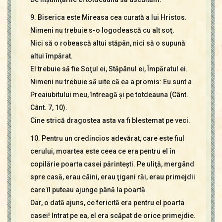
9. Biserica este Mireasa cea curată a lui Hristos.
Nimeni nu trebuie s-o logodească cu alt soţ.
Nici să o robească altui stăpân, nici să o supună
altui împărat.
El trebuie să fie Soţul ei, Stăpânul ei, Împăratul ei.
Nimeni nu trebuie să uite că ea a promis: Eu sunt a
Prea­iubitului meu, întreagă şi pe totdeauna (Cânt.
Cânt. 7, 10).
Cine strică dragostea asta va fi blestemat pe veci.
10. Pentru un credincios adevărat, care este fiul
cerului, moar­tea este ceea ce era pentru el în
copilărie poarta casei părinteşti. Pe uliţă, mergând
spre casă, erau câini, erau ţigani răi, erau primejdii
care îl puteau ajunge până la poartă.
Dar, o dată ajuns, ce fericită era pentru el poarta
casei! Intrat pe ea, el era scăpat de orice primejdie.