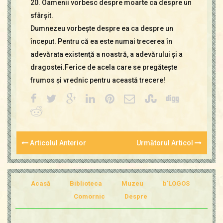
20. Oamenii vorbesc despre moarte ca despre un
sfârşit.
Dumnezeu vorbeşte despre ea ca despre un
început. Pentru că ea este numai trecerea în
adevărata existenţă a noastră, a adevărului şi a
dragostei.Ferice de acela care se pregăteşte
frumos şi vrednic pentru această trecere!
Articolul Anterior
Următorul Articol
Acasă
Biblioteca
Muzeu
b'LOGOS
Comornic
Despre