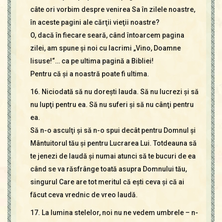
câte ori vorbim despre venirea Sa în zilele noastre,
în aceste pagini ale cărţii vieţii noastre?
O, dacă în fiecare seară, când întoarcem pagina
zilei, am spune şi noi cu lacrimi „Vino, Doamne
Iisuse!“… ca pe ultima pagină a Bibliei!
Pentru că şi a noastră poate fi ultima.
16. Niciodată să nu doreşti lauda. Să nu lucrezi şi să
nu lupţi pentru ea. Să nu suferi şi să nu cânţi pentru
ea.
Să n-o asculţi şi să n-o spui decât pentru Domnul şi
Mântuitorul tău şi pentru Lucrarea Lui. Totdeauna să
te jenezi de laudă şi numai atunci să te bucuri de ea
când se va răsfrânge toată asupra Domnului tău,
singurul Care are tot meritul că eşti ceva şi că ai
făcut ceva vrednic de vreo laudă.
17. La lumina stelelor, noi nu ne vedem umbrele – n-