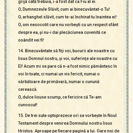
grijă câtă trebuia, i-a fost dat ca Fiu al ei.
O, Dumnezeule Slăvit, cum ai binecuvântat-o Tu!
O, arhanghel slăvit, cum te-ai închinat tu înaintea ei!
O, om nesocotit care nu vorbeşti cu un respect sfânt
despre ea, şi nu-i dai plecăciunea cuvenită ce
osândit vei fi!
14. Binecuvântate să fiţi voi, bucurii ale noastre cu
Iisus Domnul nostru, şi voi, suferinţe ale noastre cu
El! Acum mi se pare că n-a fost nimic pământesc în
voi în toate, ci numai un vis fericit, numai o
sărbătoare de primăvară, numai o cunună
cerească.
O, dulce Iisuse scump, ce fericire că Te-am
cunoscut!
15. De trei sute optsprezece ori se vorbeşte în Noul
Testament despre venirea Domnului nostru Iisus
Hristos. Aproape pe fiecare pagină a lui. Oare noi de