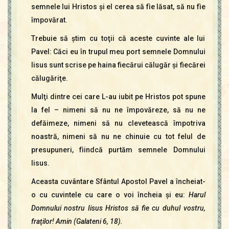
semnele lui Hristos şi el cerea să fìe lăsat, să nu fìe
împovărat.
Trebuie să ştim cu toţii că aceste cuvinte ale lui
Pavel: Căci eu în trupul meu port semnele Domnului
Iisus sunt scrise pe haina fiecărui călugăr şi fiecărei
călugăriţe.
Mulţi dintre cei care L-au iubit pe Hristos pot spune
la fel – nimeni să nu ne împovăreze, să nu ne
defăimeze, nimeni să nu clevetească împotriva
noas­tră, nimeni să nu ne chinuie cu tot felul de
presupuneri, fìindcă purtăm semnele Domnului
Iisus.
Aceasta cuvântare Sfântul Apostol Pavel a încheiat-
o cu cuvintele cu care o voi încheia şi eu:
Harul
Domnului nostru Iisus Hristos să fie cu duhul vostru,
fraţilor! Amin (Galateni 6, 18).