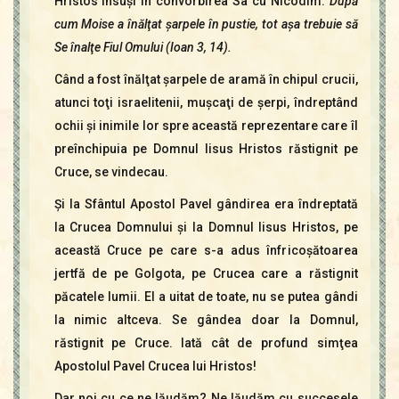
Hristos Însuşi în convorbirea Sa cu Nicodim:
După
cum Moise a înălţat şarpele în pustie, tot aşa trebuie să
Se înalţe Fiul Omului (Ioan 3, 14).
Când a fost înălţat şarpele de aramă în chipul crucii,
atunci toţi israelitenii, muşcaţi de şerpi, îndreptând
ochii şi inimile lor spre această reprezentare care îl
preînchipuia pe Domnul Iisus Hristos răstignit pe
Cruce, se vindecau.
Şi la Sfântul Apostol Pavel gândirea era îndreptată
la Crucea Domnului şi la Domnul Iisus Hristos, pe
această Cruce pe care s-a adus înfricoşătoarea
jertfă de pe Golgota, pe Crucea care a răstignit
păcatele lumii. El a uitat de toa­te, nu se putea gândi
la nimic altceva. Se gândea doar la Domnul,
răstignit pe Cruce. Iată cât de profund simţea
Apostolul Pavel Crucea lui Hristos!
Dar noi cu ce ne lăudăm? Ne lăudăm cu succesele