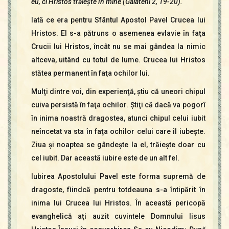
eu, ci Hristos trăieşte în mine (Galateni 2, 19-20).
Iată ce era pentru Sfântul Apostol Pavel Crucea lui
Hristos. El s-a pătruns o asemenea evlavie în faţa
Crucii lui Hristos, încât nu se mai gândea la nimic
altceva, uitând cu totul de lume. Crucea lui Hristos
stătea permanent în faţa ochilor lui.
Mulţi dintre voi, din experienţă, ştiu că uneori chipul
cuiva persistă în faţa ochilor. Ştiţi că dacă va pogorî
în inima noastră dragostea, atunci chipul celui iubit
neîncetat va sta în faţa ochilor celui care îl iubeşte.
Ziua şi noaptea se gândeşte la el, trăieşte doar cu
cel iubit. Dar această iubire este de un alt fel.
Iubirea Apostolului Pavel este forma supremă de
dragoste, fìindcă pentru totdeauna s-a întipărit în
inima lui Crucea lui Hristos. În această pericopă
evanghelică aţi auzit cuvintele Domnului Iisus