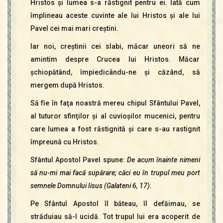
Hristos şi lumea s-a răstignit pentru ei. Iată cum
împlineau aceste cuvinte ale lui Hristos şi ale lui
Pavel cei mai mari creştini.
Iar noi, creştinii cei slabi, măcar uneori să ne
amintim despre Crucea lui Hristos. Măcar
şchiopătând, împiedicându-ne şi căzând, să
mergem după Hristos.
Să fìe în faţa noastră mereu chipul Sfântului Pavel,
al tuturor sfinţilor şi al cuvioşilor mucenici, pentru
care lumea a fost răstignită şi care s-au rastignit
împreună cu Hristos.
Sfântul Apostol Pavel spune:
De acum înainte nimeni
să nu-mi mai facă supărare; căci eu în trupul meu port
semnele Domnului Iisus (Galateni 6, 17).
Pe Sfântul Apostol îl băteau, îl defăimau, se
străduiau să-l ucidă. Tot trupul lui era acoperit de