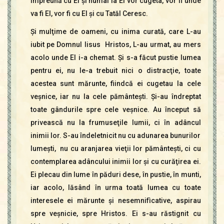
împreună cu El şi numai la El vor cugeta, vor fi unde
va fi El, vor fi cu El şi cu Tatăl Ceresc.
Şi mulţime de oameni, cu inima curată, care L-au
iubit pe Domnul Iisus Hristos, L-au urmat, au mers
acolo unde El i-a chemat. Şi s-a făcut pustie lumea
pentru ei, nu le-a trebuit nici o distracţie, toate
acestea sunt mărunte, fiindcă ei cugetau la cele
veşnice, iar nu la cele pământeşti. Şi-au îndreptat
toate gândurile spre cele veşnice. Au început să
privească nu la frumuseţile lumii, ci în adâncul
inimii lor. S-au îndeletnicit nu cu adunarea bunurilor
lumeşti, nu cu aranjarea vieţii lor pământeşti, ci cu
contemplarea adâncului inimii lor şi cu curăţirea ei.
Ei plecau din lume în păduri dese, în pustie, în munti,
iar acolo, lăsând în urma toată lumea cu toate
interesele ei mărunte şi nesemnifìcative, aspirau
spre veşnicie, spre Hristos. Ei s-au răstignit cu