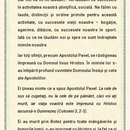
în activitatea noastră ştiinţifìcă, socială. Ne fălim cu
laude, distincţii şi ordine primite pentru această
activitate, cu succesele vieţii noastre – bogăţie,
agerime, dibăcie, cu succesele noastre în sport.
Iată cu ce ne lăudăm noi şi spre ce sunt îndreptate
inimile noastre.
Iar toţi sfinţii, precum Apostolul Pavel, se răstigneau
împreună cu DomnuI Iisus Hristos. În inimile lor s-
au întipărit profund cuvintele Domnului Însăşi şi cele
ale Apostolilor.
Ei ţineau minte ce a spus Apostolul Pavel:
La cele de
sus să cugetaţi, nu la cele de pe pământ, căci voi aţi
murit, iar viaţa voastră este împreună cu Hristos
ascunsă-n Dumnezeu (Coloseni 3, 2-3).
Ei au murit prin Botez pentru toate mângâierile şi
bunurile lumii, s-au ingropat cu Hristos şi, la fel ca şi