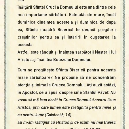
Înălţării Sfintei Cruci a Domnului este una dintre cele
mai importante sărbători. Este atât de mare, încât
duminica dinaintea acesteia şi duminica de după
ea, Sfânta noastră Biserică le dedică pregătirii
creştinilor pentru ea şi întăririi în cugetarea la
aceasta.
Astfel, este rânduit şi inaintea sărbătorii Naşterii lui
Hristos, şi înaintea Botezului Domnului.
Cum ne pregăteşte Sfânta Biserică pentru aceasta
mare sărbătoare? Ne propune ­să ne concentrăm
atenţia şi inima la Crucea Domnului. Aţi auzit astăzi,
în Apostol, ce a spus despre sine Sfântul Pavel:
Nu
vreau să mă laud decât în Crucea Domnului nostru Iisus
Hristos, prin care lumea este răstignită pentru mine şi
eu pentru lume (Galateni 6, 14).
Eu m-am răstignit cu Hristos şi de acum nu mai trăiesc