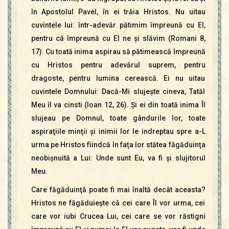
în Apostolul Pavel, în ei trăia Hristos. Nu uitau
cuvintele lui: într-adevăr pătimim împreună cu El,
pentru că împreună cu El ne şi slăvim (Romani 8,
17). Cu toată inima aspirau să pătimească împreună
cu Hristos pentru adevărul suprem, pentru
dragoste, pentru lumina cerească. Ei nu uitau
cuvintele Domnului: Dacă-Mi slujeşte cineva, Tatăl
Meu îl va cinsti (Ioan 12, 26). Şi ei din toată inima Îl
slujeau pe Domnul, toate gândurile lor, toate
aspiraţiile minţii şi inimii lor le indreptau spre a-L
urma pe Hristos fìindcă în faţa lor stătea făgăduinţa
neobişnuită a Lui: Unde sunt Eu, va fi şi slujitorul
Meu.
Care făgăduinţă poate fi mai înaltă decât aceasta?
Hristos ne făgăduieşte că cei care Îl vor urma, cei
care vor iubi Crucea Lui, cei care se vor răstigni