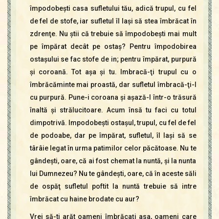
împodobeşti casa sufletului tău, adică trupul, cu fel
de fel de stofe, iar sufletul îl laşi să stea îmbrăcat în
zdrenţe. Nu ştii că trebuie să împodobeşti mai mult
pe împărat decât pe ostaş? Pentru împodobirea
ostaşului se fac stofe de in; pentru împărat, purpură
şi coroană. Tot aşa şi tu. Imbracă-ţi trupul cu o
îmbrăcăminte mai proastă, dar sufletul îmbracă-ţi-l
cu purpură. Pune-i coroana şi aşază-l într-o trăsură
înaltă şi strălucitoare. Acum însă tu faci cu totul
dimpotrivă. Impodobeşti ostaşul, trupul, cu fel de fel
de podoabe, dar pe împărat, sufletul, îl laşi să se
târâie legat în urma patimilor celor păcătoase. Nu te
gândeşti, oare, că ai fost chemat la nuntă, şi la nunta
lui Dumnezeu? Nu te gândeşti, oare, că în aceste săli
de ospăţ sufletul poftit la nuntă trebuie să intre
îmbrăcat cu haine brodate cu aur?
Vrei să-ti arăt oameni îmbrăcaţi asa, oameni care