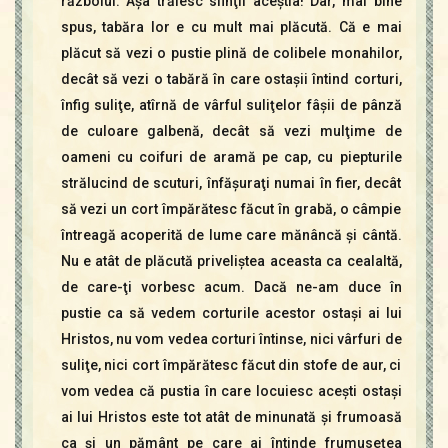
războiul. Aşa trăiesc sfinţii aceştia! Dar, mai bine
spus, tabăra lor e cu mult mai plăcută. Că e mai
plăcut să vezi o pustie plină de colibele monahilor,
decât să vezi o tabără în care ostaşii întind corturi,
înfig suliţe, atîrnă de vârful suliţelor fâşii de pânză
de culoare galbenă, decât să vezi mulţime de
oameni cu coifuri de aramă pe cap, cu piepturile
strălucind de scuturi, înfăşuraţi numai în fier, decât
să vezi un cort împărătesc făcut în grabă, o câmpie
întreagă acoperită de lume care mănâncă şi cântă.
Nu e atât de plăcută priveliştea aceasta ca cealaltă,
de care-ţi vorbesc acum. Dacă ne-am duce în
pustie ca să vedem corturile acestor ostaşi ai lui
Hristos, nu vom vedea corturi întinse, nici vârfuri de
suliţe, nici cort împărătesc făcut din stofe de aur, ci
vom vedea că pustia în care locuiesc aceşti ostaşi
ai lui Hristos este tot atât de minunată şi frumoasă
ca şi un pământ pe care ai întinde frumuseţea