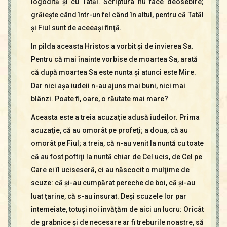
logodită şi cu Tatăl. Scriptura nu face deosebire;
grăieşte când într-un fel când în altul, pentru că Tatăl
şi Fiul sunt de aceeaşi finţă.
In pilda aceasta Hristos a vorbit şi de învierea Sa.
Pentru că mai înainte vorbise de moartea Sa, arată
că după moartea Sa este nunta şi atunci este Mire.
Dar nici aşa iudeii n-au ajuns mai buni, nici mai
blânzi. Poate fi, oare, o răutate mai mare?
Aceasta este a treia acuzaţie adusă iudeilor. Prima
acuzaţie, că au omorât pe profeţi; a doua, că au
omorât pe Fiul; a treia, că n-au venit la nuntă cu toate
că au fost poftiţi la nuntă chiar de Cel ucis, de Cel pe
Care ei îl uciseseră, ci au născocit o mulţime de
scuze: că şi-au cumpărat pereche de boi, că şi-au
luat ţarine, că s-au însurat. Deşi scuzele lor par
întemeiate, totuşi noi învăţăm de aici un lucru: Oricât
de grabnice şi de necesare ar fi treburile noastre, să