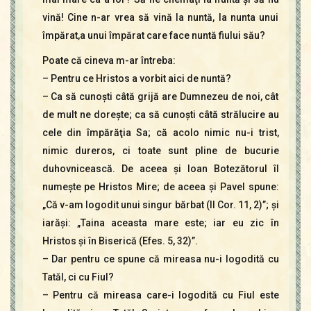
vină! Cine n-ar vrea să vină la nuntă, la nunta unui
împărat,a unui împărat care face nuntă fiului său?
Poate că cineva m-ar întreba:
– Pentru ce Hristos a vorbit aici de nuntă?
– Ca să cunoşti câtă grijă are Dumnezeu de noi, cât
de mult ne doreşte; ca să cunoşti câtă strălucire au
cele din împărăţia Sa; că acolo nimic nu-i trist,
nimic dureros, ci toate sunt pline de bucurie
duhovnicească. De aceea şi Ioan Botezătorul îl
numeşte pe Hristos Mire; de aceea şi Pavel spune:
„Că v-am logodit unui singur bărbat (II Cor. 11, 2)”; şi
iarăşi: „Taina aceasta mare este; iar eu zic în
Hristos şi în Biserică (Efes. 5, 32)”.
– Dar pentru ce spune că mireasa nu-i logodită cu
Tatăl, ci cu Fiul?
– Pentru că mireasa care-i logodită cu Fiul este