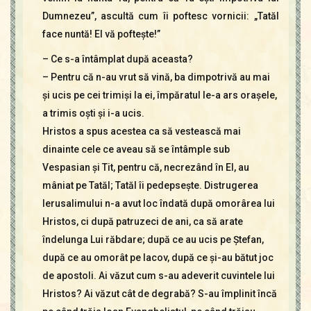
Dumnezeu”, ascultă cum îi poftesc vornicii: „Tatăl
face nuntă! El vă pofteşte!”
– Ce s-a întâmplat după aceasta?
– Pentru că n-au vrut să vină, ba dimpotrivă au mai
şi ucis pe cei trimişi la ei, împăratul le-a ars oraşele,
a trimis oşti şi i-a ucis.
Hristos a spus acestea ca să vestească mai
dinainte cele ce aveau să se întâmple sub
Vespasian şi Tit, pentru că, necrezând în El, au
mâniat pe Tatăl; Tatăl îi pedepseşte. Distrugerea
Ierusalimului n-a avut loc îndată după omorârea lui
Hristos, ci după patruzeci de ani, ca să arate
îndelunga Lui răbdare; după ce au ucis pe Ştefan,
după ce au omorât pe Iacov, după ce şi-au bătut joc
de apostoli. Ai văzut cum s-au adeverit cuvintele lui
Hristos? Ai văzut cât de degrabă? S-au împlinit încă