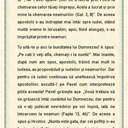
chemarea celor tăiaţi împrejur, Acela a lucrat şi prin
mine la chemarea neamurilor (Gal. 2, 8)”. De aceea
apostolii s-au îndreptat mai întâi spre iudei, stând
multă vreme în Ierusalim; apoi, fiind alungaţi, s-au
împrăştiat printre neamuri.
Tu uită-te şi aici la bunătatea lui Dumnezeu! A spus:
„Pe cati îi veţi afla, chemaţi-i la nuntă!”. Mai înainte,
după cum am spus, apostolii, trăind mai mult în
Iudeea, au propovăduit şi iudeilor şi neamurilor. Dar
pentru că iudeii continuau să uneltească împotriva
apostolilor, ascultă-l pe Pavel cum interpretează
pilda aceasta! Pavel grăieşte aşa: „Vouă trebuia să
se grăiască întâi cuvântul lui Dumnezeu; dar pentru
că v-aţi judecat nevrednici pe voi înşivă, iată ne
întoarcem la neamuri (Fapte 13, 46)”. De aceea a
spus şi Hristos: „Nunta este gata, dar cei poftiţi n-au