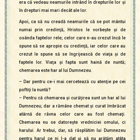
era că vedeau neamurile intrând în drepturile lor şi
în drepturi mai mari decât ale lor.
Apoi, ca să nu creadă neamurile că se pot mântui
numai prin credinţă, Hristos le vorbeşte şi de
osânda faptelor rele; celor care n-au crezut încă le
spune să se apropie cu credinţă, iar celor care au
crezut le spune să se îngrijească de viaţa şi de
faptele lor. Viaţa şi fapta sunt haină de nuntă;
chemarea este har al lui Dumnezeu.
– Dar pentru ce-i mai cercetează cu atenţie pe cei
poftiţi la nuntă?
– Pentru că chemarea şi curăţirea sunt un har al lui
Dumnezeu; dar a rămâne chemat şi curat îmbrăcat
atârnă de râvna celor care au fost chemaţi.
Chemarea nu se datoreşte vredniciei omului, ci
harului. Ar trebui, dar, să răsplătim lui Dumnezeu
pentru harul ce ni l-a dat şi să nu arătăm atâta