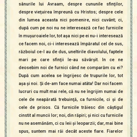
sânurile lui Avraam, despre cununile sfinţilor,
despre vieţuirea împreună cu Hristos; despre cele
din lumea aceasta nici pomenire, nici cuvânt; ci,
după cum pe noi nu ne interesează ce fac furnicile
în muşuroaiele lor, tot aşa nici pe ei nu-i interesează
ce facem noi, ci-i interesează împăratul cel de sus,
războiul ce-l au de dus, uneltirile diavolului, faptele
mari pe care sfinţii le-au săvârşit. In ce ne
deosebim noi de furnici când ne comparăm cu ei?
După cum acelea se îngrijesc de trupurile lor, tot
aşa şi noi. Şi de-am face numai atâta! Dar noi facem
lucruri cu mult mai rele, că nu ne îngrijim numai de
cele de neapărată trebuinţă, ca furnicile, ci şi de
cele de prisos. Că furnicile trăiesc din câştigul
cinstit al muncii lor; noi, din răpiri; şi nici cu furnicile
nu ne asemănăm, ci cu leii şi leoparzii; dar, mai bine
spus, suntem mai răi decât aceste fiare. Fiarelor