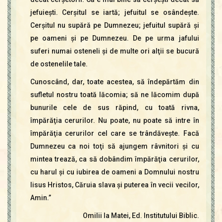
jefuieşti. Cerşitul se iartă; jefuitul se osândeşte.
Cerşitul nu supără pe Dumnezeu; jefuitul supără şi
pe oameni şi pe Dumnezeu. De pe urma jafului
suferi numai osteneli şi de multe ori alţii se bucură
de ostenelile tale.
Cunoscând, dar, toate acestea, să îndepărtăm din
sufletul nostru toată lăcomia; să ne lăcomim după
bunurile cele de sus răpind, cu toată rivna,
împărăţia cerurilor. Nu poate, nu poate să intre în
împărăţia cerurilor cel care se trândăveşte. Facă
Dumnezeu ca noi toţi să ajungem râvnitori şi cu
mintea trează, ca să dobândim împărăţia cerurilor,
cu harul şi cu iubirea de oameni a Domnului nostru
Iisus Hristos, Căruia slava şi puterea în vecii vecilor,
Amin.”
Omilii la Matei, Ed. Institutului Biblic.