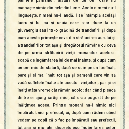
palmele pământul, alături de un om care nu
cunoaşte nimic din cele din lume. Acolo nimeni nu-l
linguşeşte, nimeni nu-l laudă. I se întâmplă acelaşi
lucru şi lui ca şi unuia care s-ar duce la un
giuvaergiu sau într-o grădină de trandafiri; şi după
cum acesta primeşte ceva din strălucirea aurului şi
a trandafirilor, tot aşa şi dregătorul rămâne cu ceva
de pe urma strălucirii vieţii monahilor acelora:
scapă de îngâmfarea lui de mai înainte. Şi după cum
un om mic de statură, dacă se suie pe un loc înalt,
pare şi el mai înalt, tot aşa şi oamenii care vin să
vadă sufletele înalte ale acestor vieţuitori, par şi ei
înalţi atâta vreme cât rămân acolo; dar când pleacă
dintre ei ajung iarăşi mici, că s-au pogorât de pe
înălţimea aceea. Printre monahi nu-i nimic nici
împăratul, nici prefectul; ci, după cum râdem când
vedem pe copii că o fac pe împăraţii sau prefecţii,
tot aşa şi monahii dispreţuiesc îngâmfarea celor