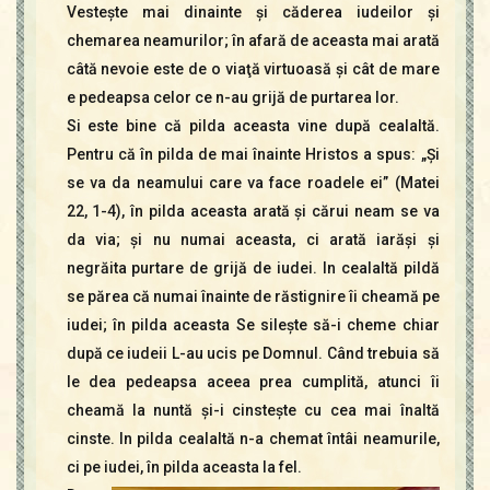
Vesteşte mai dinainte şi căderea iudeilor şi
chemarea neamurilor; în afară de aceasta mai arată
câtă nevoie este de o viaţă virtuoasă şi cât de mare
e pedeapsa celor ce n-au grijă de purtarea lor.
Si este bine că pilda aceasta vine după cealaltă.
Pentru că în pilda de mai înainte Hristos a spus: „Şi
se va da neamului care va face roadele ei” (Matei
22, 1-4), în pilda aceasta arată şi cărui neam se va
da via; şi nu numai aceasta, ci arată iarăşi şi
negrăita purtare de grijă de iudei. In cealaltă pildă
se părea că numai înainte de răstignire îi cheamă pe
iudei; în pilda aceasta Se sileşte să-i cheme chiar
după ce iudeii L-au ucis pe Domnul. Când trebuia să
le dea pedeapsa aceea prea cumplită, atunci îi
cheamă la nuntă şi-i cinsteşte cu cea mai înaltă
cinste. In pilda cealaltă n-a chemat întâi neamurile,
ci pe iudei, în pilda aceasta la fel.