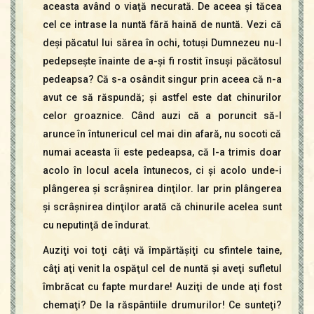
aceasta având o viaţă necurată. De aceea şi tăcea
cel ce intrase la nuntă fără haină de nuntă. Vezi că
deşi păcatul lui sărea în ochi, totuşi Dumnezeu nu-l
pedepseşte înainte de a-şi fi rostit însuşi păcătosul
pedeapsa? Că s-a osândit singur prin aceea că n-a
avut ce să răspundă; şi astfel este dat chinurilor
celor groaznice. Când auzi că a poruncit să-l
arunce în întunericul cel mai din afară, nu socoti că
numai aceasta îi este pedeapsa, că l-a trimis doar
acolo în locul acela întunecos, ci şi acolo unde-i
plângerea şi scrâşnirea dinţilor. Iar prin plângerea
şi scrâşnirea dinţilor arată că chinurile acelea sunt
cu neputinţă de îndurat.
Auziţi voi toţi câţi vă împărtăşiţi cu sfintele taine,
câţi aţi venit la ospăţul cel de nuntă şi aveţi sufletul
îmbrăcat cu fapte murdare! Auziţi de unde aţi fost
chemaţi? De la răspântiile drumurilor! Ce sunteţi?