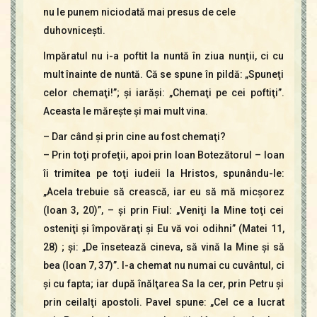
nu le punem niciodată mai presus de cele
duhovniceşti.
Impăratul nu i-a poftit la nuntă în ziua nunţii, ci cu
mult înainte de nuntă. Că se spune în pildă: „Spuneţi
celor chemaţi!”; şi iarăşi: „Chemaţi pe cei poftiţi”.
Aceasta le măreşte şi mai mult vina.
– Dar când şi prin cine au fost chemaţi?
– Prin toţi profeţii, apoi prin Ioan Botezătorul – Ioan
îi trimitea pe toţi iudeii la Hristos, spunându-le:
„Acela trebuie să crească, iar eu să mă micşorez
(Ioan 3, 20)”, – şi prin Fiul: „Veniţi la Mine toţi cei
osteniţi şi împovăraţi şi Eu vă voi odihni” (Matei 11,
28) ; şi: „De însetează cineva, să vină la Mine şi să
bea (Ioan 7, 37)”. I-a chemat nu numai cu cuvântul, ci
şi cu fapta; iar după înălţarea Sa la cer, prin Petru şi
prin ceilalţi apostoli. Pavel spune: „Cel ce a lucrat