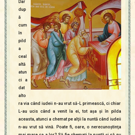
Dar
dup
ă
cum
în
pild
a
ceal
altă
atun
ci a
dat
alto
ra via când iudeii n-au vrut să-L primească, ci chiar
L-au ucis când a venit la ei, tot aşa şi în pilda
aceasta, atunci a chemat pe alţii la nuntă când iudeii
n-au vrut să vină. Poate fi, oare, o nerecunoştinţa
mai mare ca a lor? Să fie chemaţi la nuntă şi să nu