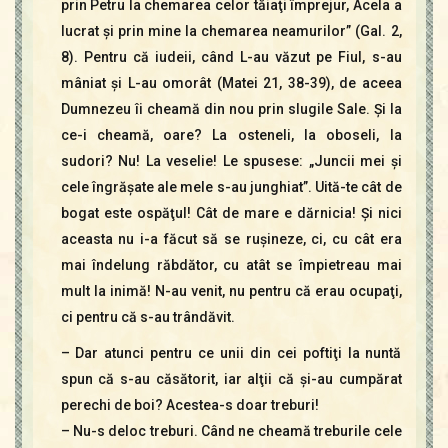
prin Petru la chemarea celor tăiaţi împrejur, Acela a
lucrat şi prin mine la chemarea neamurilor” (Gal. 2,
8). Pentru că iudeii, când L-au văzut pe Fiul, s-au
mâniat şi L-au omorât (Matei 21, 38-39), de aceea
Dumnezeu îi cheamă din nou prin slugile Sale. Şi la
ce-i cheamă, oare? La osteneli, la oboseli, la
sudori? Nu! La veselie! Le spusese: „Juncii mei şi
cele îngrăşate ale mele s-au junghiat”. Uită-te cât de
bogat este ospăţul! Cât de mare e dărnicia! Şi nici
aceasta nu i-a făcut să se ruşineze, ci, cu cât era
mai îndelung răbdător, cu atât se împietreau mai
mult la inimă! N-au venit, nu pentru că erau ocupaţi,
ci pentru că s-au trândăvit.
– Dar atunci pentru ce unii din cei poftiţi la nuntă
spun că s-au căsătorit, iar alţii că şi-au cumpărat
perechi de boi? Acestea-s doar treburi!
– Nu-s deloc treburi. Când ne cheamă treburile cele