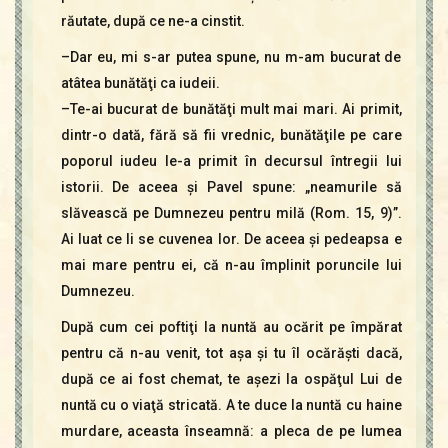
răutate, după ce ne-a cinstit.
–Dar eu, mi s-ar putea spune, nu m-am bucurat de
atâtea bunătăţi ca iudeii.
–Te-ai bucurat de bunătăţi mult mai mari. Ai primit,
dintr-o dată, fără să fii vrednic, bunătăţile pe care
poporul iudeu le-a primit în decursul întregii lui
istorii. De aceea şi Pavel spune: „neamurile să
slăvească pe Dumnezeu pentru milă (Rom. 15, 9)”.
Ai luat ce li se cuvenea lor. De aceea şi pedeapsa e
mai mare pentru ei, că n-au împlinit poruncile lui
Dumnezeu.
După cum cei poftiţi la nuntă au ocărit pe împărat
pentru că n-au venit, tot aşa şi tu îl ocărăşti dacă,
după ce ai fost chemat, te aşezi la ospăţul Lui de
nuntă cu o viaţă stricată. A te duce la nuntă cu haine
murdare, aceasta înseamnă: a pleca de pe lumea