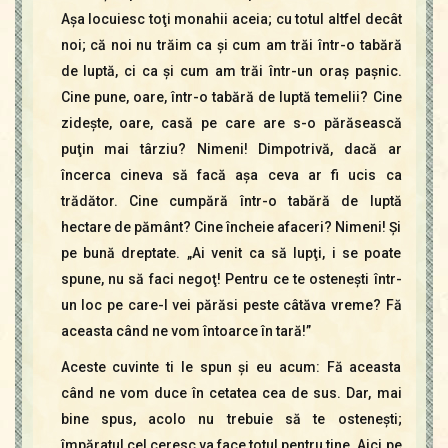
Aşa locuiesc toţi monahii aceia; cu totul altfel decât
noi; că noi nu trăim ca şi cum am trăi într-o tabără
de luptă, ci ca şi cum am trăi într-un oraş paşnic.
Cine pune, oare, într-o tabără de luptă temelii? Cine
zideşte, oare, casă pe care are s-o părăsească
puţin mai târziu? Nimeni! Dimpotrivă, dacă ar
încerca cineva să facă aşa ceva ar fi ucis ca
trădător. Cine cumpără într-o tabără de luptă
hectare de pământ? Cine încheie afaceri? Nimeni! Şi
pe bună dreptate. „Ai venit ca să lupţi, i se poate
spune, nu să faci negoţ! Pentru ce te osteneşti într-
un loc pe care-l vei părăsi peste câtăva vreme? Fă
aceasta când ne vom întoarce în tară!”
Aceste cuvinte ti le spun şi eu acum: Fă aceasta
când ne vom duce în cetatea cea de sus. Dar, mai
bine spus, acolo nu trebuie să te osteneşti;
împăratul cel ceresc va face totul pentru tine. Aici pe