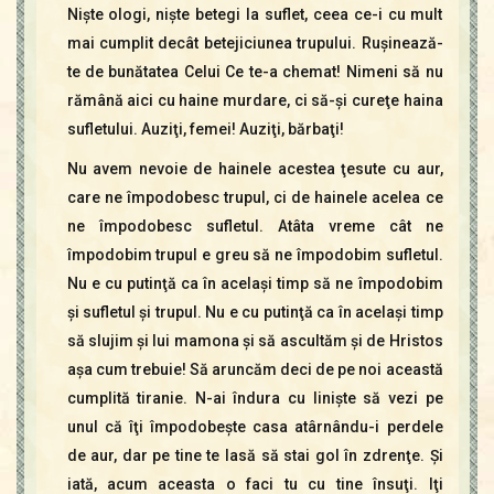
Nişte ologi, nişte betegi la suflet, ceea ce-i cu mult
mai cumplit decât betejiciunea trupului. Ruşinează-
te de bunătatea Celui Ce te-a chemat! Nimeni să nu
rămână aici cu haine murdare, ci să-şi cureţe haina
sufletului. Auziţi, femei! Auziţi, bărbaţi!
Nu avem nevoie de hainele acestea ţesute cu aur,
care ne împodobesc trupul, ci de hainele acelea ce
ne împodobesc sufletul. Atâta vreme cât ne
împodobim trupul e greu să ne împodobim sufletul.
Nu e cu putinţă ca în acelaşi timp să ne împodobim
şi sufletul şi trupul. Nu e cu putinţă ca în acelaşi timp
să slujim şi lui mamona şi să ascultăm şi de Hristos
aşa cum trebuie! Să aruncăm deci de pe noi această
cumplită tiranie. N-ai îndura cu linişte să vezi pe
unul că îţi împodobeşte casa atârnându-i perdele
de aur, dar pe tine te lasă să stai gol în zdrenţe. Şi
iată, acum aceasta o faci tu cu tine însuţi. Iţi