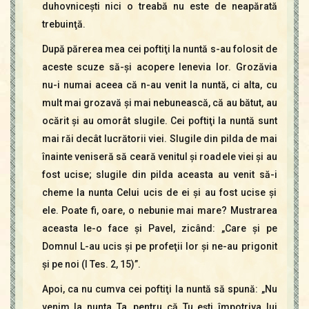
duhovniceşti nici o treabă nu este de neapărată
trebuinţă.
După părerea mea cei poftiţi la nuntă s-au folosit de
aceste scuze să-şi acopere lenevia lor. Grozăvia
nu-i numai aceea că n-au venit la nuntă, ci alta, cu
mult mai grozavă şi mai nebunească, că au bătut, au
ocărit şi au omorât slugile. Cei poftiţi la nuntă sunt
mai răi decât lucrătorii viei. Slugile din pilda de mai
înainte veniseră să ceară venitul şi roadele viei şi au
fost ucise; slugile din pilda aceasta au venit să-i
cheme la nunta Celui ucis de ei şi au fost ucise şi
ele. Poate fi, oare, o nebunie mai mare? Mustrarea
aceasta le-o face şi Pavel, zicând: „Care şi pe
Domnul L-au ucis şi pe profeţii lor şi ne-au prigonit
şi pe noi (I Tes. 2, 15)”.
Apoi, ca nu cumva cei poftiţi la nuntă să spună: „Nu
venim la nunta Ta, pentru că Tu eşti împotriva lui