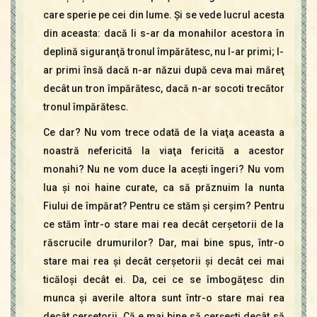
care sperie pe cei din lume. Şi se vede lucrul acesta
din aceasta: dacă li s-ar da monahilor acestora în
deplină siguranţă tronul împărătesc, nu l-ar primi; l-
ar primi însă dacă n-ar năzui după ceva mai măreţ
decât un tron împărătesc, dacă n-ar socoti trecător
tronul împărătesc.
Ce dar? Nu vom trece odată de la viaţa aceasta a
noastră nefericită la viaţa fericită a acestor
monahi? Nu ne vom duce la aceşti îngeri? Nu vom
lua şi noi haine curate, ca să prăznuim la nunta
Fiului de împărat? Pentru ce stăm şi cerşim? Pentru
ce stăm într-o stare mai rea decât cerşetorii de la
răscrucile drumurilor? Dar, mai bine spus, într-o
stare mai rea şi decât cerşetorii şi decât cei mai
ticăloşi decât ei. Da, cei ce se îmbogăţesc din
munca şi averile altora sunt într-o stare mai rea
decât cerşetorii. Că e mai bine să cerşeşti decât să