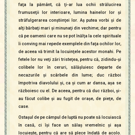
faţa la pământ, că ţi-ar lua ochii strălucirea
frumuseţii lor interioare, lumina hainelor lor şi
străfulgerarea conştiinţei lor. Aş putea vorbi şi de
alţi bărbaţi mari şi minunaţi din vechime; dar pentru
că pe oamenii care nu se pot înălţa la cele spirituale
îi conving mai repede exemplele din faţa ochilor lor,
de aceea vă trimit la locuinţele acestor monahi. Pe
fetele lor nu veţi zări tristeţea, pentru că, zidindu-şi
colibele lor în ceruri, sălăşluiesc departe de
necazurile şi scârbele din lume; duc război
împotriva diavolului şi, ca şi cum ar dansa, aşa se
războiesc cu el. De aceea, pentru că duc război, şi-
au făcut colibe şi au fugit de oraşe, de pieţe, de
case.
Ostaşul de pe câmpul de luptă nu poate să locuiască
în casă, ci îşi face un sălaş vremelnic şi aşa
locuieşte, pentru că are să plece îndată de acolo.