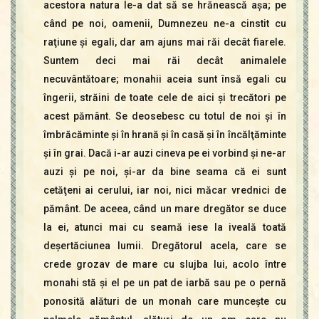
acestora natura le-a dat să se hrănească aşa; pe
când pe noi, oamenii, Dumnezeu ne-a cinstit cu
raţiune şi egali, dar am ajuns mai răi decât fiarele.
Suntem deci mai răi decât animalele
necuvântătoare; monahii aceia sunt însă egali cu
îngerii, străini de toate cele de aici şi trecători pe
acest pământ. Se deosebesc cu totul de noi şi în
îmbrăcăminte şi în hrană şi în casă şi în încălţăminte
şi în grai. Dacă i-ar auzi cineva pe ei vorbind şi ne-ar
auzi şi pe noi, şi-ar da bine seama că ei sunt
cetăţeni ai cerului, iar noi, nici măcar vrednici de
pământ. De aceea, când un mare dregător se duce
la ei, atunci mai cu seamă iese la iveală toată
deşertăciunea lumii. Dregătorul acela, care se
crede grozav de mare cu slujba lui, acolo între
monahi stă şi el pe un pat de iarbă sau pe o pernă
ponosită alături de un monah care munceşte cu