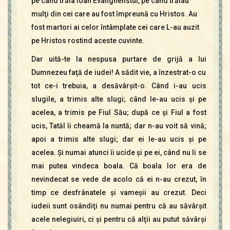
pe când trăia Ioan Evanghelistul, pe când trăiau
mulţi din cei care au fost împreună cu Hristos. Au
fost martori ai celor întâmplate cei care L-au auzit
pe Hristos rostind aceste cuvinte.
Dar uită-te la nespusa purtare de grijă a lui
Dumnezeu faţă de iudei! A sădit vie, a înzestrat-o cu
tot ce-i trebuia, a desăvârşit-o. Când i-au ucis
slugile, a trimis alte slugi; când le-au ucis şi pe
acelea, a trimis pe Fiul Său; după ce şi Fiul a fost
ucis, Tatăl îi cheamă la nuntă; dar n-au voit să vină;
apoi a trimis alte slugi; dar ei le-au ucis şi pe
acelea. Şi numai atunci îi ucide şi pe ei, când nu li se
mai putea vindeca boala. Că boala lor era de
nevindecat se vede de acolo că ei n-au crezut, în
timp ce desfrânatele şi vameşii au crezut. Deci
iudeii sunt osândiţi nu numai pentru că au săvârşit
acele nelegiuiri, ci şi pentru că alţii au putut săvârşi