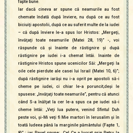
fapte bune.
Iar dacă cineva ar spune că neamurile au fost
chemate îndată după înviere, nu după ce au fost
biciuiţi apostolii, după ce au suferit multe de la iudei
– că după înviere le-a spus lor Hristos: „Mergeţi,
învăţaţi toate neamurile (Matei 28, 19)” -, voi
răspunde că şi înainte de răstignire şi după
răstignire pe iudei i-a chemat întâi. Inainte de
răstignire Hristos spune ucenicilor Săi: „Mergeţi la
oile cele pierdute ale casei lui lsrail (Matei 10, 6)”;
după răstignire iarăşi nu i-a oprit pe apostoli să-i
cheme pe iudei, ci chiar le-a poruncit,deşi le
spusese: „Invăţaţi toate neamurile”, pentru că atunci
când S-a înălţat la cer le-a spus ca pe iudei să-i
cheme întâi: „Veţi lua putere, venind Sfintul Duh
peste voi, şi-Mi veţi fi Mie martori în Ierusalim şi în
toată ludeea până la marginile pământului (Fapte 1,
8)” ; iar Pavel spune: „Cel Ce a lucrat prin Petru la