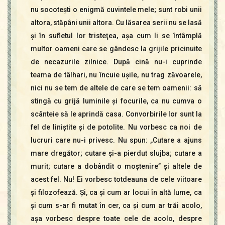
nu socoteşti o enigmă cuvintele mele; sunt robi unii
altora, stăpâni unii altora. Cu lăsarea serii nu se lasă
şi în sufletul lor tristeţea, aşa cum li se întâmplă
multor oameni care se gândesc la grijile pricinuite
de necazurile zilnice. După cină nu-i cuprinde
teama de tâlhari, nu încuie uşile, nu trag zăvoarele,
nici nu se tem de altele de care se tem oamenii: să
stingă cu grijă luminile şi focurile, ca nu cumva o
scânteie să le aprindă casa. Convorbirile lor sunt la
fel de liniştite şi de potolite. Nu vorbesc ca noi de
lucruri care nu-i privesc. Nu spun: „Cutare a ajuns
mare dregător; cutare şi-a pierdut slujba; cutare a
murit; cutare a dobândit o moştenire” şi altele de
acest fel. Nu! Ei vorbesc totdeauna de cele viitoare
şi filozofează. Şi, ca şi cum ar locui în altă lume, ca
şi cum s-ar fi mutat în cer, ca şi cum ar trăi acolo,
aşa vorbesc despre toate cele de acolo, despre