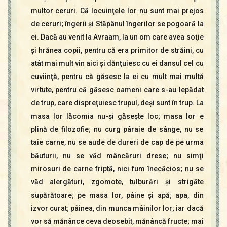
multor ceruri. Că locuinţele lor nu sunt mai prejos
de ceruri; îngerii şi Stăpânul îngerilor se pogoară la
ei. Dacă au venit la Avraam, la un om care avea soţie
şi hrănea copii, pentru că era primitor de străini, cu
atât mai mult vin aici şi dănţuiesc cu ei dansul cel cu
cuviinţă, pentru că găsesc la ei cu mult mai multă
virtute, pentru că găsesc oameni care s-au lepădat
de trup, care dispreţuiesc trupul, deşi sunt în trup. La
masa lor lăcomia nu-şi găseşte loc; masa lor e
plină de filozofie; nu curg pâraie de sânge, nu se
taie carne, nu se aude de dureri de cap de pe urma
băuturii, nu se văd mâncăruri drese; nu simţi
mirosuri de carne friptă, nici fum înecăcios; nu se
văd alergături, zgomote, tulburări şi strigăte
supărătoare; pe masa lor, pâine şi apă; apa, din
izvor curat; pâinea, din munca mâinilor lor; iar dacă
vor să mănânce ceva deosebit, mănâncă fructe; mai