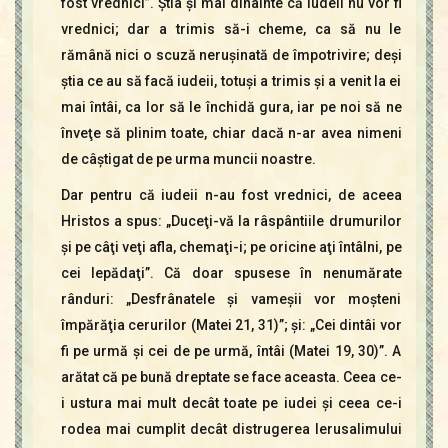
fost vrednici”. Ştia şi mai dinainte că iudeii nu vor fi
vrednici; dar a trimis să-i cheme, ca să nu le
rămână nici o scuză neruşinată de împotrivire; deşi
ştia ce au să facă iudeii, totuşi a trimis şi a venit la ei
mai întâi, ca lor să le închidă gura, iar pe noi să ne
înveţe să plinim toate, chiar dacă n-ar avea nimeni
de câştigat de pe urma muncii noastre.
Dar pentru că iudeii n-au fost vrednici, de aceea
Hristos a spus: „Duceţi-vă la râspântiile drumurilor
şi pe câţi veţi afla, chemaţi-i; pe oricine aţi întâlni, pe
cei lepădaţi”. Că doar spusese în nenumărate
rânduri: „Desfrânatele şi vameşii vor moşteni
împărăţia cerurilor (Matei 21, 31)”; şi: „Cei dintâi vor
fi pe urmă şi cei de pe urmă, întâi (Matei 19, 30)”. A
arătat că pe bună dreptate se face aceasta. Ceea ce-
i ustura mai mult decât toate pe iudei şi ceea ce-i
rodea mai cumplit decât distrugerea Ierusalimului