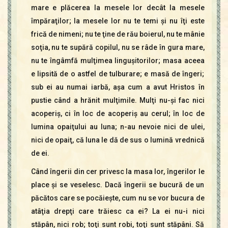
mare e plăcerea la mesele lor decât la mesele
împăraţilor; la mesele lor nu te temi şi nu îţi este
frică de nimeni; nu te ţine de rău boierul, nu te mânie
soţia, nu te supără copilul, nu se râde în gura mare,
nu te îngâmfă mulţimea linguşitorilor; masa aceea
e lipsită de o astfel de tulburare; e masă de îngeri;
sub ei au numai iarbă, aşa cum a avut Hristos în
pustie când a hrănit mulţimile. Mulţi nu-şi fac nici
acoperiş, ci în loc de acoperiş au cerul; în loc de
lumina opaiţului au luna; n-au nevoie nici de ulei,
nici de opaiţ, că luna le dă de sus o lumină vrednică
de ei.
Când îngerii din cer privesc la masa lor, îngerilor le
place şi se veselesc. Dacă îngerii se bucură de un
păcătos care se pocăieşte, cum nu se vor bucura de
atâţia drepţi care trăiesc ca ei? La ei nu-i nici
stăpân, nici rob; toţi sunt robi, toţi sunt stăpâni. Să