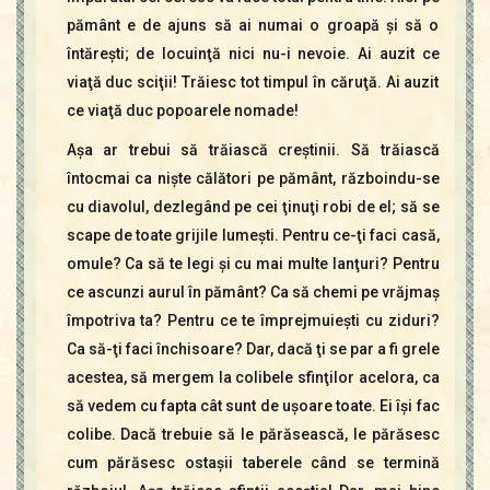
pământ e de ajuns să ai numai o groapă şi să o
întăreşti; de locuinţă nici nu-i nevoie. Ai auzit ce
viaţă duc sciţii! Trăiesc tot timpul în căruţă. Ai auzit
ce viaţă duc popoarele nomade!
Aşa ar trebui să trăiască creştinii. Să trăiască
întocmai ca nişte călători pe pământ, războindu-se
cu diavolul, dezlegând pe cei ţinuţi robi de el; să se
scape de toate grijile lumeşti. Pentru ce-ţi faci casă,
omule? Ca să te legi şi cu mai multe lanţuri? Pentru
ce ascunzi aurul în pământ? Ca să chemi pe vrăjmaş
împotriva ta? Pentru ce te împrejmuieşti cu ziduri?
Ca să-ţi faci închisoare? Dar, dacă ţi se par a fi grele
acestea, să mergem la colibele sfinţilor acelora, ca
să vedem cu fapta cât sunt de uşoare toate. Ei îşi fac
colibe. Dacă trebuie să le părăsească, le părăsesc
cum părăsesc ostaşii taberele când se termină