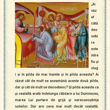
Contact
„Ai
Icoane
văz
Mărgăritare
ut
Calendar
câtă
Glosar
deo
Repere
sebi
re
este
între
fiu şi
slug
i şi în pilda de mai înainte şi în pilda aceasta? Ai
văzut cât de mult se aseamănă aceste două pilde,
dar şi cât de mult se deosebesc? Şi pilda aceasta ca
şi cealaltă arată îndelunga răbdare a lui Dumnezeu,
marea Lui purtare de grijă şi nerecunoştinţa
iudeilor. Dar are ceva mai mult decât cealaltă.