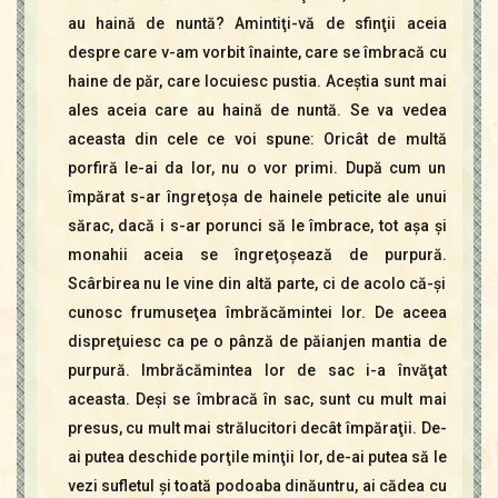
au haină de nuntă? Amintiţi-vă de sfinţii aceia
despre care v-am vorbit înainte, care se îmbracă cu
haine de păr, care locuiesc pustia. Aceştia sunt mai
ales aceia care au haină de nuntă. Se va vedea
aceasta din cele ce voi spune: Oricât de multă
porfiră le-ai da lor, nu o vor primi. După cum un
împărat s-ar îngreţoşa de hainele peticite ale unui
sărac, dacă i s-ar porunci să le îmbrace, tot aşa şi
monahii aceia se îngreţoşează de purpură.
Scârbirea nu le vine din altă parte, ci de acolo că-şi
cunosc frumuseţea îmbrăcămintei lor. De aceea
dispreţuiesc ca pe o pânză de păianjen mantia de
purpură. Imbrăcămintea lor de sac i-a învăţat
aceasta. Deşi se îmbracă în sac, sunt cu mult mai
presus, cu mult mai strălucitori decât împăraţii. De-
ai putea deschide porţile minţii lor, de-ai putea să le
vezi sufletul şi toată podoaba dinăuntru, ai cădea cu