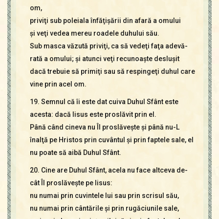
om,
priviţi sub poleiala înfăţişării din afară a omului
şi veţi vedea mereu roadele duhului său.
Sub masca văzută priviţi, ca să vedeţi faţa adevă-
rată a omului; şi atunci veţi recunoaşte desluşit
dacă trebuie să primiţi sau să respingeţi duhul care
vine prin acel om.
19. Semnul că îi este dat cuiva Duhul Sfânt este
acesta: dacă Iisus este proslăvit prin el.
Până când cineva nu Îl proslăveşte şi până nu-L
înalţă pe Hristos prin cuvântul şi prin faptele sale, el
nu poate să aibă Duhul Sfânt.
20. Cine are Duhul Sfânt, acela nu face altceva de-
cât Îl proslăveşte pe Iisus:
nu numai prin cuvintele lui sau prin scrisul său,
nu numai prin cântările şi prin rugăciunile sale,