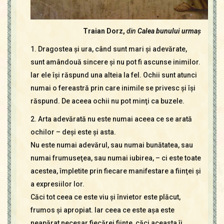
Traian Dorz,
din
Calea bunului urmaş
1. Dragostea şi ura, când sunt mari şi adevărate,
sunt amândouă sincere şi nu pot fi ascunse inimilor.
Iar ele îşi răspund una alteia la fel. Ochii sunt atunci
numai o fereastră prin care inimile se privesc şi îşi
răspund. De aceea ochii nu pot minţi ca buzele.
2. Arta adevărată nu este numai aceea ce se arată
ochilor – deşi este şi asta.
Nu este numai adevărul, sau numai bunătatea, sau
numai frumuseţea, sau numai iubirea, – ci este toate
acestea, împletite prin fiecare manifestare a fiinţei şi
a expresiilor lor.
Căci tot ceea ce este viu şi învietor este plăcut,
frumos şi apropiat. Iar ceea ce este aşa este
neapărat necesar fiecărei fiinţe, căci aceasta îi