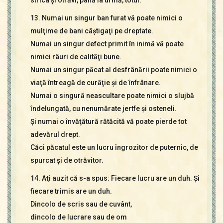
strica şi otrăvi, până la urmă, totul.
13. Numai un singur ban furat vă poate nimici o
mulţime de bani câştigaţi pe dreptate.
Numai un singur defect primit în inimă vă poate
nimici râuri de calităţi bune.
Numai un singur păcat al desfrânării poate nimici o
viaţă întreagă de curăţie şi de înfrânare.
Numai o singură neascultare poate nimici o slujbă
îndelungată, cu nenumărate jertfe şi osteneli.
Şi numai o învăţătură rătăcită vă poate pierde tot
adevărul drept.
Căci păcatul este un lucru îngrozitor de puternic, de
spurcat şi de otrăvitor.
14. Aţi auzit că s-a spus: Fiecare lucru are un duh. Şi
fiecare trimis are un duh.
Dincolo de scris sau de cuvânt,
dincolo de lucrare sau de om