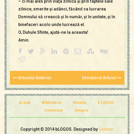
– ci mai ales prin viaţa zilnică şi prin faptele sale
zilnice, smerite şi adânci, făcând ca lucrarea
Domnului să crească şi în număr, şi în unitate, şi în
binefaceri acolo unde lucrează el.
O, Duhule Sfinte, ajută-ne la aceasta!
Amin.
Articolul Anterior
Următorul Articol
Acasă
Biblioteca
Muzeu
b'LOGOS
Comornic
Despre
Copyright © 2014 bLOGOS. Designed by
Comori