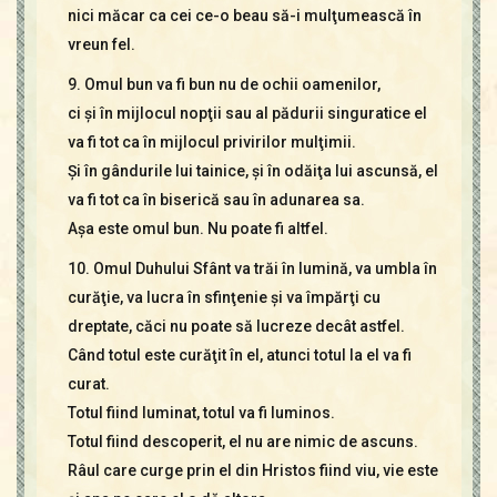
nici măcar ca cei ce-o beau să-i mulţumească în
vreun fel.
9. Omul bun va fi bun nu de ochii oamenilor,
ci şi în mijlocul nopţii sau al pădurii singuratice el
va fi tot ca în mijlocul privirilor mulţimii.
Şi în gândurile lui tainice, şi în odăiţa lui ascunsă, el
va fi tot ca în biserică sau în adunarea sa.
Aşa este omul bun. Nu poate fi altfel.
10. Omul Duhului Sfânt va trăi în lumină, va umbla în
curăţie, va lucra în sfinţenie şi va împărţi cu
dreptate, căci nu poate să lucreze decât astfel.
Când totul este curăţit în el, atunci totul la el va fi
curat.
Totul fiind luminat, totul va fi luminos.
Totul fiind descoperit, el nu are nimic de ascuns.
Râul care curge prin el din Hristos fiind viu, vie este