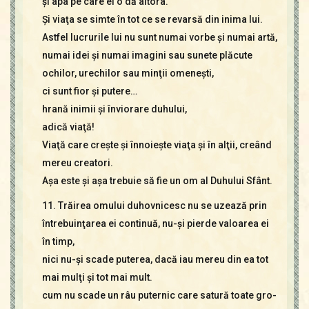
şi apa pe care el o dă altora.
Şi viaţa se simte în tot ce se revarsă din inima lui.
Astfel lucrurile lui nu sunt numai vorbe şi numai artă,
numai idei şi numai imagini sau sunete plăcute
ochilor, urechilor sau minţii omeneşti,
ci sunt fior şi putere…
hrană inimii şi înviorare duhului,
adică viaţă!
Viaţă care creşte şi înnoieşte viaţa şi în alţii, creând
mereu creatori.
Aşa este şi aşa trebuie să fie un om al Duhului Sfânt.
11. Trăirea omului duhovnicesc nu se uzează prin
întrebuinţarea ei continuă, nu-şi pierde valoarea ei
în timp,
nici nu-şi scade puterea, dacă iau mereu din ea tot
mai mulţi şi tot mai mult.
cum nu scade un râu puternic care satură toate gro-