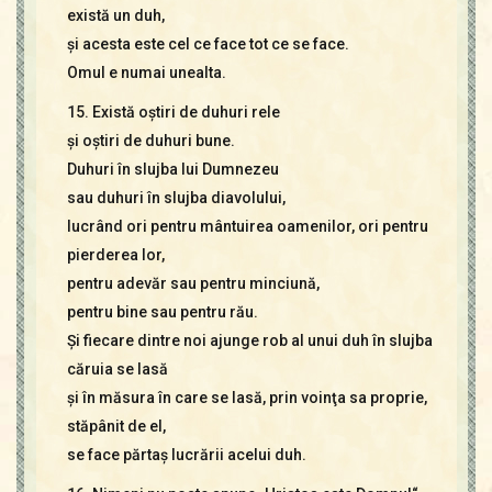
există un duh,
şi acesta este cel ce face tot ce se face.
Omul e numai unealta.
15. Există oştiri de duhuri rele
şi oştiri de duhuri bune.
Duhuri în slujba lui Dumnezeu
sau duhuri în slujba diavolului,
lucrând ori pentru mântuirea oamenilor, ori pentru
pierderea lor,
pentru adevăr sau pentru minciună,
pentru bine sau pentru rău.
Şi fiecare dintre noi ajunge rob al unui duh în slujba
căruia se lasă
şi în măsura în care se lasă, prin voinţa sa proprie,
stăpânit de el,
se face părtaş lucrării acelui duh.