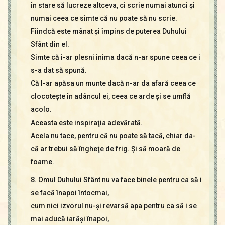
în stare să lucreze altceva, ci scrie numai atunci şi
numai ceea ce simte că nu poate să nu scrie.
Fiindcă este mânat şi împins de puterea Duhului
Sfânt din el.
Simte că i-ar plesni inima dacă n-ar spune ceea ce i
s-a dat să spună.
Că l-ar apăsa un munte dacă n-ar da afară ceea ce
clocoteşte în adâncul ei, ceea ce arde şi se umflă
acolo.
Aceasta este inspiraţia adevărată.
Acela nu tace, pentru că nu poate să tacă, chiar da-
că ar trebui să îngheţe de frig. Şi să moară de
foame.
8. Omul Duhului Sfânt nu va face binele pentru ca să i
se facă înapoi întocmai,
cum nici izvorul nu-şi revarsă apa pentru ca să i se
mai aducă iarăşi înapoi,