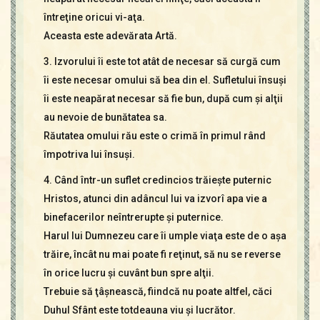
întreţine oricui vi-aţa.
Aceasta este adevărata Artă.
3. Izvorului îi este tot atât de necesar să curgă cum
îi este necesar omului să bea din el. Sufletului însuşi
îi este neapărat necesar să fie bun, după cum şi alţii
au nevoie de bunătatea sa.
Răutatea omului rău este o crimă în primul rând
împotriva lui însuşi.
4. Când într-un suflet credincios trăieşte puternic
Hristos, atunci din adâncul lui va izvorî apa vie a
binefacerilor neîntrerupte şi puternice.
Harul lui Dumnezeu care îi umple viaţa este de o aşa
trăire, încât nu mai poate fi reţinut, să nu se reverse
în orice lucru şi cuvânt bun spre alţii.
Trebuie să ţâşnească, fiindcă nu poate altfel, căci
Duhul Sfânt este totdeauna viu şi lucrător.