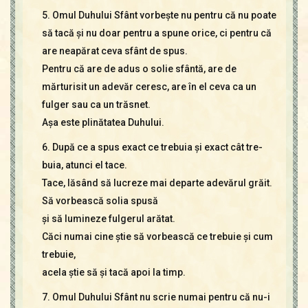
5. Omul Duhului Sfânt vorbeşte nu pentru că nu poate
să tacă şi nu doar pentru a spune orice, ci pentru că
are neapărat ceva sfânt de spus.
Pentru că are de adus o solie sfântă, are de
mărturisit un adevăr ceresc, are în el ceva ca un
fulger sau ca un trăsnet.
Aşa este plinătatea Duhului.
6. După ce a spus exact ce trebuia şi exact cât tre-
buia, atunci el tace.
Tace, lăsând să lucreze mai departe adevărul grăit.
Să vorbească solia spusă
şi să lumineze fulgerul arătat.
Căci numai cine ştie să vorbească ce trebuie şi cum
trebuie,
acela ştie să şi tacă apoi la timp.
7. Omul Duhului Sfânt nu scrie numai pentru că nu-i