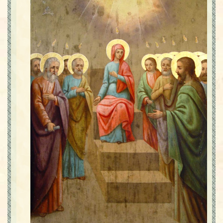
Contact
Icoane
Mărgăritare
Calendar
Glosar
Repere