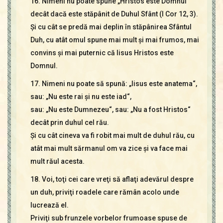
16. Nimeni nu poate spune „Hristos este Domnul“
decât dacă este stăpânit de Duhul Sfânt (I Cor 12, 3).
Şi cu cât se predă mai deplin în stăpânirea Sfântul
Duh, cu atât omul spune mai mult şi mai frumos, mai
convins şi mai puternic că Iisus Hristos este
Domnul.
17. Nimeni nu poate să spună: „Iisus este anatema“,
sau: „Nu este rai şi nu este iad“,
sau: „Nu este Dumnezeu“, sau: „Nu a fost Hristos“
decât prin duhul cel rău.
Şi cu cât cineva va fi robit mai mult de duhul rău, cu
atât mai mult sărmanul om va zice şi va face mai
mult răul acesta.
18. Voi, toţi cei care vreţi să aflaţi adevărul despre
un duh, priviţi roadele care rămân acolo unde
lucrează el.
Priviţi sub frunzele vorbelor frumoase spuse de