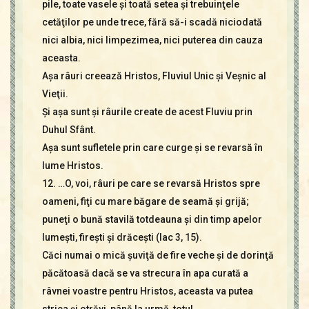
pile, toate vasele şi toată setea şi trebuinţele
cetăţilor pe unde trece, fără să-i scadă niciodată
nici albia, nici limpezimea, nici puterea din cauza
aceasta.
Aşa râuri creează Hristos, Fluviul Unic şi Veşnic al
Vieţii.
Şi aşa sunt şi râurile create de acest Fluviu prin
Duhul Sfânt.
Aşa sunt sufletele prin care curge şi se revarsă în
lume Hristos.
12. …O, voi, râuri pe care se revarsă Hristos spre
oameni, fiţi cu mare băgare de seamă şi grijă;
puneţi o bună stavilă totdeauna şi din timp apelor
lumeşti, fireşti şi drăceşti (Iac 3, 15).
Căci numai o mică şuviţă de fire veche şi de dorinţă
păcătoasă dacă se va strecura în apa curată a
râvnei voastre pentru Hristos, aceasta va putea