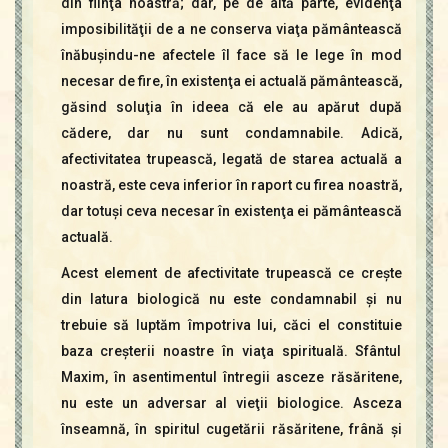
din fiinţa noastră; dar, pe de altă parte, evidenţa
imposibilităţii de a ne conserva viaţa pământească
înăbuşindu-ne afectele îl face să le lege în mod
necesar de fire, în existenţa ei actuală pământească,
găsind soluţia în ideea că ele au apărut după
cădere, dar nu sunt condamnabile. Adică,
afectivitatea trupească, legată de starea actuală a
noastră, este ceva inferior în raport cu firea noastră,
dar totuşi ceva necesar în existenţa ei pământească
actuală.
Acest element de afectivitate trupească ce creşte
din latura biologică nu este condamnabil şi nu
trebuie să luptăm împotriva lui, căci el constituie
baza creşterii noastre în viaţa spirituală. Sfântul
Maxim, în asentimentul întregii asceze răsăritene,
nu este un adversar al vieţii biologice. Asceza
înseamnă, în spiritul cugetării răsăritene, frână şi