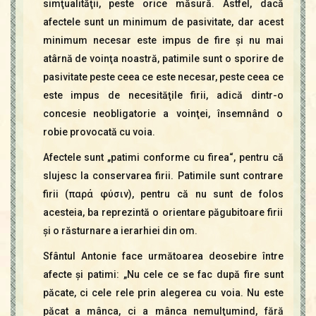
simţualităţii, peste orice măsură. Astfel, dacă
afectele sunt un minimum de pasivitate, dar acest
minimum necesar este impus de fire şi nu mai
atârnă de voinţa noastră, patimile sunt o sporire de
pasivitate peste ceea ce este necesar, peste ceea ce
este impus de necesităţile firii, adică dintr-o
concesie neobligatorie a voinţei, însemnând o
robie provocată cu voia.
Afectele sunt „patimi conforme cu firea“, pentru că
slujesc la conservarea firii. Patimile sunt contrare
firii (παρά φύσιν), pentru că nu sunt de folos
acesteia, ba reprezintă o orientare păgubitoare firii
şi o răsturnare a ierarhiei din om.
Sfântul Antonie face următoarea deosebire între
afecte şi patimi: „Nu cele ce se fac după fire sunt
păcate, ci cele rele prin alegerea cu voia. Nu este
păcat a mânca, ci a mânca nemulţumind, fără