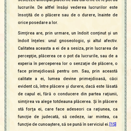
lucrurile. De altfel însăşi vederea lucrurilor este
însoţită de o plăcere sau de o durere, înainte de
orice posedare a lor.
Simţirea are, prin urmare, un îndoit conţinut şi un
îndoit înţeles: unul gnoseologic, şi altul afectiv.
Calitatea aceasta a ei de a sesiza, prin lucrarea de
percepţie, plăcerea ce o pot da lucrurile, sau de a
experia în perceperea lor o senzaţie de plăcere, o
face primejdioasă pentru om. Sau, prin această
calitate a ei, lumea devine primejdioasă, căci
evident că, între plăcere şi durere, dacă este lăsată
de capul ei, fără o conducere din partea raţiunii,
simţirea va alege totdeauna plăcerea. Şi în plăcere
stă forţa ei, care face adeseori ca raţiunea, ca
funcţie de judecată, să cedeze, iar mintea, ca
funcţie de cunoaştere, să se pună în serviciul ei.
[15]