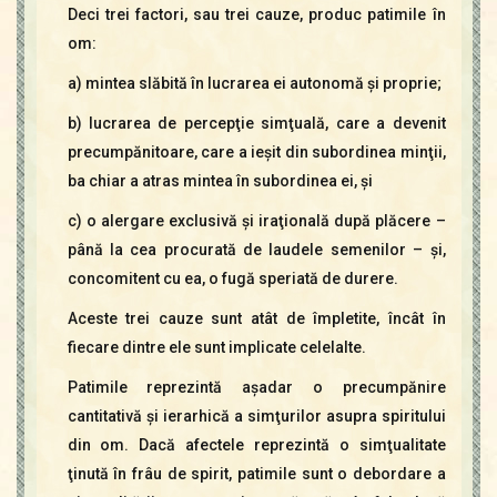
Deci trei factori, sau trei cauze, produc patimile în
om:
a) mintea slăbită în lucrarea ei autonomă şi proprie;
b) lucrarea de percepţie simţuală, care a devenit
precumpănitoare, care a ieşit din subordinea minţii,
ba chiar a atras mintea în subordinea ei, şi
c) o alergare exclusivă şi iraţională după plăcere –
până la cea procurată de laudele semenilor – şi,
concomitent cu ea, o fugă speriată de durere.
Aceste trei cauze sunt atât de împletite, încât în
fiecare dintre ele sunt implicate celelalte.
Patimile reprezintă aşadar o precumpănire
cantitativă şi ierarhică a simţurilor asupra spiritului
din om. Dacă afectele reprezintă o simţualitate
ţinută în frâu de spirit, patimile sunt o debordare a