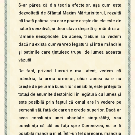
S-ar părea că din teoria afectelor, aşa cum este
dezvoltată de Sfântul Maxim Mărturisitorul, rezultă
că toată patima rea care poate creşte din ele este de
natură senzitivă, şi deci slava deşartă şi mândria ar
rămâne neexplicate. De aceea, trebuie să vedem
dacă nu există cumva vreo legătură şi între mândrie
şi patimile care ţintuiesc trupul de lumea aceasta
văzută.
De fapt, privind lucrurile mai atent, vedem că
mândria, la urma urmelor, chiar aceea care nu
creşte de pe urma bunurilor sensibile, este prilejuită
totuşi de anumite destoinicii în legătură cu lumea şi
este posibilă prin faptul că omul are în vedere pe
semenii săi, faţă de care se crede superior. Dacă ar
avea conştiinţa unei absolute singurătăţi, sau
conştiinţa că stă cu faţa spre Dumnezeu, nu ar fi
posibilă mândria în el. Într-un fel oarecare, mândria