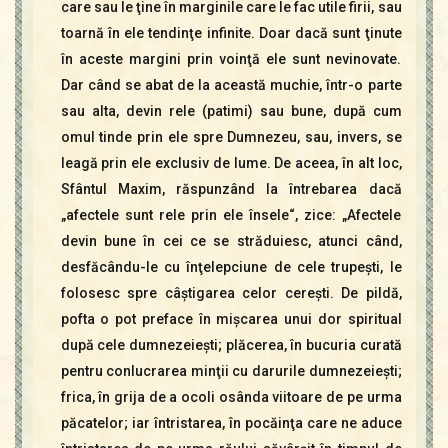
care sau le ţine în marginile care le fac utile firii, sau
toarnă în ele tendinţe infinite. Doar dacă sunt ţinute
în aceste margini prin voinţă ele sunt nevinovate.
Dar când se abat de la această muchie, într-o parte
sau alta, devin rele (patimi) sau bune, după cum
omul tinde prin ele spre Dumnezeu, sau, invers, se
leagă prin ele exclusiv de lume. De aceea, în alt loc,
Sfântul Maxim, răspunzând la întrebarea dacă
„afectele sunt rele prin ele însele“, zice: „Afectele
devin bune în cei ce se străduiesc, atunci când,
desfăcându-le cu înţelepciune de cele trupeşti, le
folosesc spre câştigarea celor cereşti. De pildă,
pofta o pot preface în mişcarea unui dor spiritual
după cele dumnezeieşti; plăcerea, în bucuria curată
pentru conlucrarea minţii cu darurile dumnezeieşti;
frica, în grija de a ocoli osânda viitoare de pe urma
păcatelor; iar întristarea, în pocăinţa care ne aduce