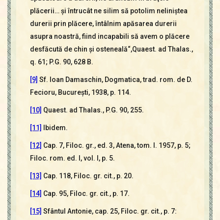
plăcerii… şi întrucât ne silim să potolim neliniştea
durerii prin plăcere, întâlnim apăsarea durerii
asupra noastră, fiind incapabili să avem o plăcere
desfăcută de chin şi osteneală“,Quaest. ad Thalas.,
q. 61; P.G. 90, 628 B.
[9]
Sf. Ioan Damaschin, Dogmatica, trad. rom. de D.
Fecioru, Bucureşti, 1938, p. 114.
[10]
Quaest. ad Thalas., P.G. 90, 255.
[11]
Ibidem.
[12]
Cap. 7, Filoc. gr., ed. 3, Atena, tom. I. 1957, p. 5;
Filoc. rom. ed. I, vol. I, p. 5.
[13]
Cap. 118, Filoc. gr. cit., p. 20.
[14]
Cap. 95, Filoc. gr. cit., p. 17.
[15]
Sfântul Antonie, cap. 25, Filoc. gr. cit., p. 7: