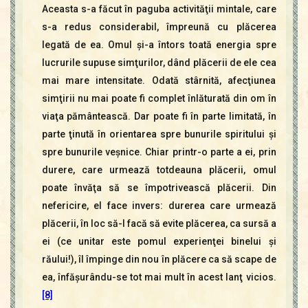
Aceasta s-a făcut în paguba activităţii mintale, care
s-a redus considerabil, împreună cu plăcerea
legată de ea. Omul şi-a întors toată energia spre
lucrurile supuse simţurilor, dând plăcerii de ele cea
mai mare intensitate. Odată stârnită, afecţiunea
simţirii nu mai poate fi complet înlăturată din om în
viaţa pământească. Dar poate fi în parte limitată, în
parte ţinută în orientarea spre bunurile spiritului şi
spre bunurile veşnice. Chiar printr-o parte a ei, prin
durere, care urmează totdeauna plăcerii, omul
poate învăţa să se împotrivească plăcerii. Din
nefericire, el face invers: durerea care urmează
plăcerii, în loc să-l facă să evite plăcerea, ca sursă a
ei (ce unitar este pomul experienţei binelui şi
răului!), îl împinge din nou în plăcere ca să scape de
ea, înfăşurându-se tot mai mult în acest lanţ vicios.
[8]