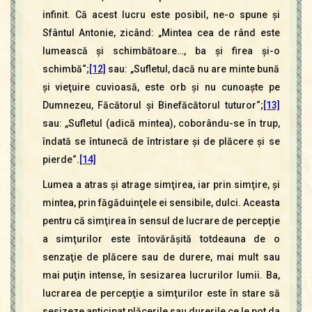
infinit. Că acest lucru este posibil, ne-o spune şi
Sfântul Antonie, zicând: „Mintea cea de rând este
lumească şi schimbătoare…, ba şi firea şi-o
schimbă“;
[12]
sau: „Sufletul, dacă nu are minte bună
şi vieţuire cuvioasă, este orb şi nu cunoaşte pe
Dumnezeu, Făcătorul şi Binefăcătorul tuturor“;
[13]
sau: „Sufletul (adică mintea), coborându-se în trup,
îndată se întunecă de întristare şi de plăcere şi se
pierde“.
[14]
Lumea a atras şi atrage simţirea, iar prin simţire, şi
mintea, prin făgăduinţele ei sensibile, dulci. Aceasta
pentru că simţirea în sensul de lucrare de percepţie
a simţurilor este întovărăşită totdeauna de o
senzaţie de plăcere sau de durere, mai mult sau
mai puţin intense, în sesizarea lucrurilor lumii. Ba,
lucrarea de percepţie a simţurilor este în stare să
sesizeze anticipat plăcerile sau durerile ce le pot da