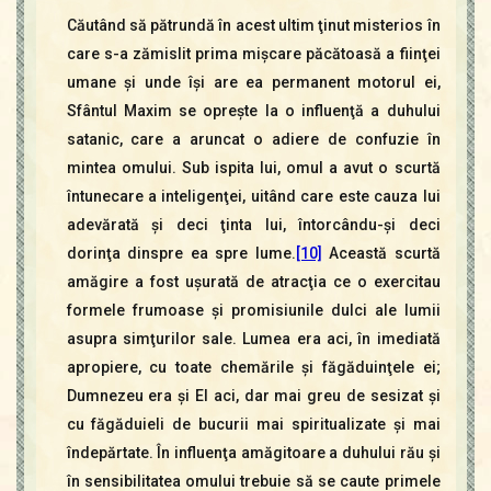
Căutând să pătrundă în acest ultim ţinut misterios în
care s-a zămislit prima mişcare păcătoasă a fiinţei
umane şi unde îşi are ea permanent motorul ei,
Sfântul Maxim se opreşte la o influenţă a duhului
satanic, care a aruncat o adiere de confuzie în
mintea omului. Sub ispita lui, omul a avut o scurtă
întunecare a inteligenţei, uitând care este cauza lui
adevărată şi deci ţinta lui, întorcându-şi deci
dorinţa dinspre ea spre lume.
[10]
Această scurtă
amăgire a fost uşurată de atracţia ce o exercitau
formele frumoase şi promisiunile dulci ale lumii
asupra simţurilor sale. Lumea era aci, în imediată
apropiere, cu toate chemările şi făgăduinţele ei;
Dumnezeu era şi El aci, dar mai greu de sesizat şi
cu făgăduieli de bucurii mai spiritualizate şi mai
îndepărtate. În influenţa amăgitoare a duhului rău şi
în sensibilitatea omului trebuie să se caute primele