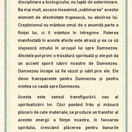
disciplinare a biologicului, nu luptă de exterminare.
Ba mai mult, asceza înseamnă „sublimarea“ acestui
element de afectivitate trupească, nu abolirea lui.
Creştinismul nu mântuie omul de o anumită parte a
fiinţei lui, ci îl mântuie în întregime. Puterea
manifestată în aceste afecte este atrasă şi ea ca să
slujească omului în urcuşul lui spre Dumnezeu.
Afectele pot primi o trăsătură spirituală şi ele pot da
un accent sporit iubirii noastre de Dumnezeu.
Dumnezeu începe să fie văzut şi iubit prin ele. Ele
devin transparente pentru Dumnezeu şi pentru
mintea ce caută spre Dumnezeu.
Acesta este sensul transfigurării sau al
spiritualizării lor. Căci punând frâu şi măsură
plăcerii de cele materiale, se produce un transfer al
acestei energii a fiinţei noastre, în favoarea
spiritului, crescând plăcerea pentru bunurile