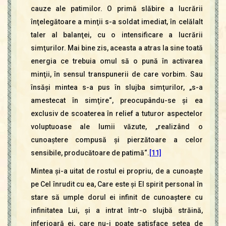
cauze ale patimilor. O primă slăbire a lucrării
înţelegătoare a minţii s-a soldat imediat, în celălalt
taler al balanţei, cu o intensificare a lucrării
simţurilor. Mai bine zis, aceasta a atras la sine toată
energia ce trebuia omul să o pună în activarea
minţii, în sensul transpunerii de care vorbim. Sau
însăşi mintea s-a pus în slujba simţurilor, „s-a
amestecat în simţire“, preocupându-se şi ea
exclusiv de scoaterea în relief a tuturor aspectelor
voluptuoase ale lumii văzute, „realizând o
cunoaştere compusă şi pierzătoare a celor
sensibile, producătoare de patimă“.
[11]
Mintea şi-a uitat de rostul ei propriu, de a cunoaşte
pe Cel înrudit cu ea, Care este şi El spirit personal în
stare să umple dorul ei infinit de cunoaştere cu
infinitatea Lui, şi a intrat într-o slujbă străină,
inferioară ei, care nu-i poate satisface setea de