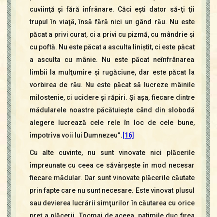
cuviinţă şi fără înfrânare. Căci eşti dator să-ţi ţii
trupul în viaţă, însă fără nici un gând rău. Nu este
păcat a privi curat, ci a privi cu pizmă, cu mândrie şi
cu poftă. Nu este păcat a asculta liniştit, ci este păcat
a asculta cu mânie. Nu este păcat neînfrânarea
limbii la mulţumire şi rugăciune, dar este păcat la
vorbirea de rău. Nu este păcat să lucreze mâinile
milostenie, ci ucidere şi răpiri. Şi aşa, fiecare dintre
mădularele noastre păcătuieşte când din slobodă
alegere lucrează cele rele în loc de cele bune,
împotriva voii lui Dumnezeu“.
[16]
Cu alte cuvinte, nu sunt vinovate nici plăcerile
împreunate cu ceea ce săvârşeşte în mod necesar
fiecare mădular. Dar sunt vinovate plăcerile căutate
prin fapte care nu sunt necesare. Este vinovat plusul
sau devierea lucrării simţurilor în căutarea cu orice
preţ a plăcerii. Tocmai de aceea, patimile duc firea