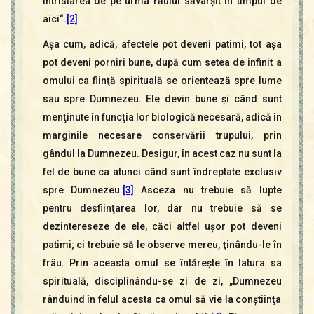
întristarea de pe urma răului săvârşit în timpul de
aici“.
[2]
Aşa cum, adică, afectele pot deveni patimi, tot aşa
pot deveni porniri bune, după cum setea de infinit a
omului ca fiinţă spirituală se orientează spre lume
sau spre Dumnezeu. Ele devin bune şi când sunt
menţinute în funcţia lor biologică necesară, adică în
marginile necesare conservării trupului, prin
gândul la Dumnezeu. Desigur, în acest caz nu sunt la
fel de bune ca atunci când sunt îndreptate exclusiv
spre Dumnezeu.
[3]
Asceza nu trebuie să lupte
pentru desfiinţarea lor, dar nu trebuie să se
dezintereseze de ele, căci altfel uşor pot deveni
patimi; ci trebuie să le observe mereu, ţinându-le în
frâu. Prin aceasta omul se întăreşte în latura sa
spirituală, disciplinându-se zi de zi, „Dumnezeu
rânduind în felul acesta ca omul să vie la conştiinţa