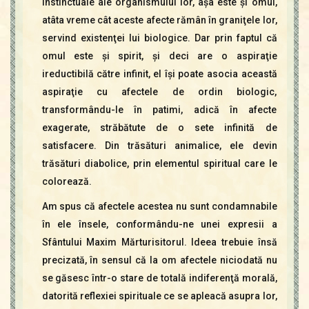
instinctuale ale organismului lor, aşa este şi omul,
atâta vreme cât aceste afecte rămân în graniţele lor,
servind existenţei lui biologice. Dar prin faptul că
omul este şi spirit, şi deci are o aspiraţie
ireductibilă către infinit, el îşi poate asocia această
aspiraţie cu afectele de ordin biologic,
transformându-le în patimi, adică în afecte
exagerate, străbătute de o sete infinită de
satisfacere. Din trăsături animalice, ele devin
trăsături diabolice, prin elementul spiritual care le
colorează.
Am spus că afectele acestea nu sunt condamnabile
în ele însele, conformându-ne unei expresii a
Sfântului Maxim Mărturisitorul. Ideea trebuie însă
precizată, în sensul că la om afectele niciodată nu
se găsesc într-o stare de totală indiferenţă morală,
datorită reflexiei spirituale ce se apleacă asupra lor,