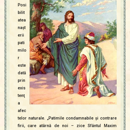
Contact
Posi
Icoane
bilit
Mărgăritare
atea
Calendar
naşt
Glosar
erii
Repere
pati
milo
r
este
dată
prin
exis
tenţ
a
afec
telor naturale. „Patimile condamnabile şi contrare
firii, care atârnă de noi – zice Sfântul Maxim