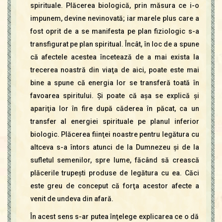
spirituale. Plăcerea biologică, prin măsura ce i-o
impunem, devine nevinovată; iar marele plus care a
fost oprit de a se manifesta pe plan fiziologic s-a
transfigurat pe plan spiritual. Încât, în loc de a spune
că afectele acestea încetează de a mai exista la
trecerea noastră din viaţa de aici, poate este mai
bine a spune că energia lor se transferă toată în
favoarea spiritului. Şi poate că aşa se explică şi
apariţia lor în fire după căderea în păcat, ca un
transfer al energiei spirituale pe planul inferior
biologic. Plăcerea fiinţei noastre pentru legătura cu
altceva s-a întors atunci de la Dumnezeu şi de la
sufletul semenilor, spre lume, făcând să crească
plăcerile trupeşti produse de legătura cu ea. Căci
este greu de conceput că forţa acestor afecte a
venit de undeva din afară.
În acest sens s-ar putea înţelege explicarea ce o dă