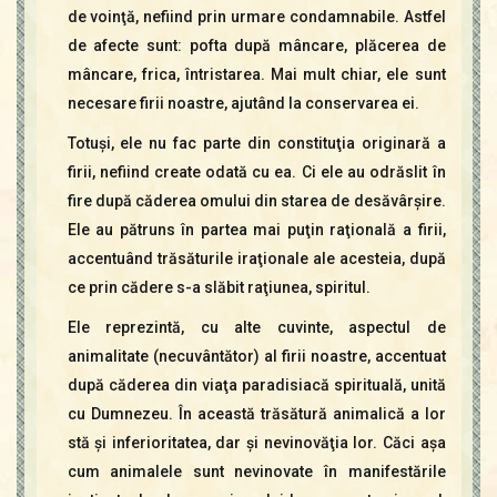
de voinţă, nefiind prin urmare condamnabile. Astfel
de afecte sunt: pofta după mâncare, plăcerea de
mâncare, frica, întristarea. Mai mult chiar, ele sunt
necesare firii noastre, ajutând la conservarea ei.
Totuşi, ele nu fac parte din constituţia originară a
firii, nefiind create odată cu ea. Ci ele au odrăslit în
fire după căderea omului din starea de desăvârşire.
Ele au pătruns în partea mai puţin raţională a firii,
accentuând trăsăturile iraţionale ale acesteia, după
ce prin cădere s-a slăbit raţiunea, spiritul.
Ele reprezintă, cu alte cuvinte, aspectul de
animalitate (necuvântător) al firii noastre, accentuat
după căderea din viaţa paradisiacă spirituală, unită
cu Dumnezeu. În această trăsătură animalică a lor
stă şi inferioritatea, dar şi nevinovăţia lor. Căci aşa
cum animalele sunt nevinovate în manifestările