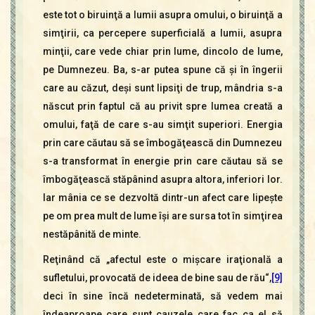
este tot o biruinţă a lumii asupra omului, o biruinţă a
simţirii, ca percepere superficială a lumii, asupra
minţii, care vede chiar prin lume, dincolo de lume,
pe Dumnezeu. Ba, s-ar putea spune că şi în îngerii
care au căzut, deşi sunt lipsiţi de trup, mândria s-a
născut prin faptul că au privit spre lumea creată a
omului, faţă de care s-au simţit superiori. Energia
prin care căutau să se îmbogăţească din Dumnezeu
s-a transformat în energie prin care căutau să se
îmbogăţească stăpânind asupra altora, inferiori lor.
Iar mânia ce se dezvoltă dintr-un afect care lipeşte
pe om prea mult de lume îşi are sursa tot în simţirea
nestăpânită de minte.
Reţinând că „afectul este o mişcare iraţională a
sufletului, provocată de ideea de bine sau de rău“,
[9]
deci în sine încă nedeterminată, să vedem mai
îndeaproape care sunt cauzele care fac ca el să