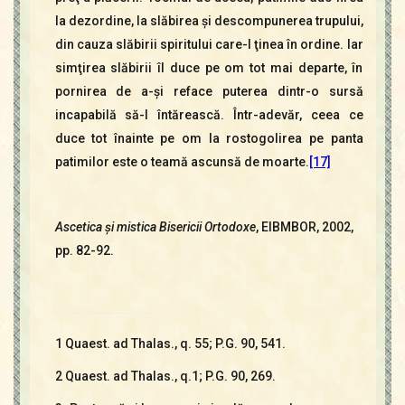
la dezordine, la slăbirea şi descompunerea trupului,
din cauza slăbirii spiritului care-l ţinea în ordine. Iar
simţirea slăbirii îl duce pe om tot mai departe, în
pornirea de a-şi reface puterea dintr-o sursă
incapabilă să-l întărească. Într-adevăr, ceea ce
duce tot înainte pe om la rostogolirea pe panta
patimilor este o teamă ascunsă de moarte.
[17]
Ascetica şi mistica Bisericii Ortodoxe
, EIBMBOR, 2002,
pp. 82-92.
1 Quaest. ad Thalas., q. 55; P.G. 90, 541.
2 Quaest. ad Thalas., q.1; P.G. 90, 269.