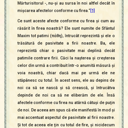
Mărturisitorul -, nu-şi au sursa în noi altfel decât în
mişcarea afectelor conforme cu firea.“
[1]
Ce sunt aceste afecte conforme cu firea şi cum au
răsărit în firea noastră? Ele sunt numite de Sfântul
Maxim tot patimi (πάθη), întrucât reprezintă şi ele o
trăsătură de pasivitate a firii noastre. Ba, ele
reprezintă chiar o pasivitate mai deplină decât
patimile contrare firii. Căci la naşterea şi creşterea
celor din urmă a contribuit într-o anumită măsură şi
voia noastră, chiar dacă mai pe urmă ele ne
stăpânesc cu totul. În acest sens, ele au depins de
noi ca să se nască şi să crească, şi întrucâtva
depinde de noi ca să ne eliberăm de ele. Însă
afectele conforme cu firea nu atârnă câtuşi de puţin
de noi. De aceea am spus că ele manifestă în mod şi
mai accentuat aspectul de pasivitate al firii noastre.
Şi tot de aceea ele ţin cu totul de fire, şi nicidecum