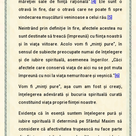
măreţiei sale de fiinţă raţională“.
[4]
Ele sunt o
otravă în fire, dar o otravă care ne poate fi spre
vindecarea muşcăturii veninoase a celui rău.
[5]
Neintrând prin definiţie în fire, afectele acestea nu
sunt destinate să treacă (împreună) cu fiinţa noastră
şi în viaţa viitoare. Acolo vom fi „minţi pure“, în
sensul de subiecte preocupate numai de înţelegere
şi de iubire spirituală, asemenea îngerilor. „Căci
afectele care conservă viaţa de aici nu se pot muta
împreună cu noi la viaţa nemuritoare şi veşnică.“
[6]
Vom fi „minţi pure“, aşa cum am fost şi creaţi,
înţelegerea adevărată şi bucuria spirituală curată
constituind viaţa proprie fiinţei noastre.
Evidenţa că în esenţă suntem înţelegere pură şi
iubire spirituală îl determină pe Sfântul Maxim să
considere că afectivitatea trupească nu face parte