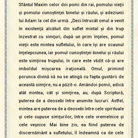
Sfântul Maxim celor doi pomi din rai, pomului vieţii
şi pomului cunoştinţei binelui şi răului, şi adeziunii
lui Adam la cel din urmă. „Deci întrucât omul a venit
în existenţă alcătuit din suflet mintal şi din trup
înzestrat cu simţuri, după un prim înţeles, pomul
vieţii este mintea sufletului, în care îşi are scaunul
înţelepciunea, iar pomul cunoştinţei binelui şi răului
este simţirea trupului, în care este vădit că-şi are
imboldul mişcarea iraţională. Omul, primind
porunca divină să nu se atingă cu fapta gustării de
această simţire, nu a păzit-o. Amândoi pomii, adică
atât mintea, cât şi simţirea, au, după Scriptură,
puterea de a deosebi între anumite lucruri. Astfel,
mintea are puterea de a deosebi între cele spirituale
şi cele supuse simţurilor, între cele vremelnice şi
cele veşnice. Mai bine zis, ea fiind puterea de
discernământ a sufletului, îl îndeamnă ca de cele