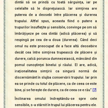
dintâi să se prindă cu toată sârguinţa, iar pe
celelalte să le dispreţuiască. Iar simţirea are
puterea de a deosebi între plăcerea şi durerea
trupului. Altfel spus, aceasta fiind o putere a
trupurilor însufleţite şi sensibile, convinge pe om să
îmbrăţişeze pe cea dintâi (adică plăcerea) şi să
respingă pe cea de-a doua (durerea). Când deci
omul nu este preocupat de a face altă deosebire
decât cea între simţirea trupească de plăcere şi
durere, calcă porunca dumnezeiască, mâncând din
pomul cunoştinţei binelui şi răului. El are, adică,
iraţionalitatea simţirii ca singură normă de
discernământ în slujba conservării trupului. Iar prin
ea se prinde cu totul de plăcere, ca de ceea ce este
bine, şi se fereşte de durere, ca de ceea ce e rău“.
[7]
Înclinarea omului îndreptându-se spre cele
sensibile, s-a stârnit în trupul lui plăcerea pentru ele.