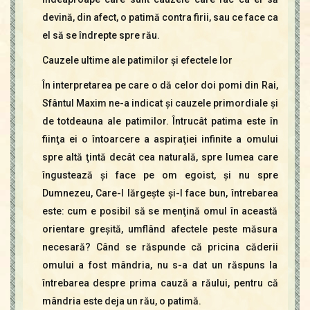
devină, din afect, o patimă contra firii, sau ce face ca
el să se îndrepte spre rău.
Cauzele ultime ale patimilor şi efectele lor
În interpretarea pe care o dă celor doi pomi din Rai,
Sfântul Maxim ne-a indicat şi cauzele primordiale şi
de totdeauna ale patimilor. Întrucât patima este în
fiinţa ei o întoarcere a aspiraţiei infinite a omului
spre altă ţintă decât cea naturală, spre lumea care
îngustează şi face pe om egoist, şi nu spre
Dumnezeu, Care-l lărgeşte şi-l face bun, întrebarea
este: cum e posibil să se menţină omul în această
orientare greşită, umflând afectele peste măsura
necesară? Când se răspunde că pricina căderii
omului a fost mândria, nu s-a dat un răspuns la
întrebarea despre prima cauză a răului, pentru că
mândria este deja un rău, o patimă.