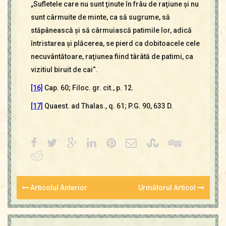
„Sufletele care nu sunt ţinute în frâu de raţiune şi nu
sunt cârmuite de minte, ca să sugrume, să
stăpânească şi să cârmuiască patimile lor, adică
întristarea şi plăcerea, se pierd ca dobitoacele cele
necuvântătoare, raţiunea fiind târâtă de patimi, ca
vizitiul biruit de cai“.
[16]
Cap. 60; Filoc. gr. cit., p. 12.
[17]
Quaest. ad Thalas., q. 61; P.G. 90, 633 D.
Articolul Anterior
Următorul Articol