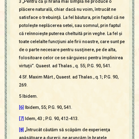
3 „Pentru că şi hrana mai simplă ne produce o
plăcere naturală, chiar dacă nu voim, întrucât ne
satisface o trebuinţă. La fel băutura, prin faptul că ne
potoleşte neplăcerea setei, sau somnul, prin faptul
că reînnoieşte puterea cheltuită prin veghe. La fel şi
toate celelalte funcţiuni ale firii noastre, care sunt pe
de o parte necesare pentru susţinere, pe de alta,
folositoare celor ce se sârguiesc pentru împlinirea
virtuţii”. Quaest. ad Thalas., q. 55; P.G. 90, 541.
4 Sf. Maxim Mărt., Quaest. ad Thalas., q.1; P.G. 90,
269.
5 Ibidem.
[6]
Ibidem, 55; P.G. 90, 541.
[7]
Idem, 43 ; P.G. 90, 412-413.
[8]
„Întrucât căutăm să scăpăm de experienţa
apăsătoare a durerii, ne aruncăm în braţele