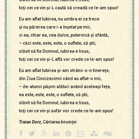
toţi cei ce vin şi-L caută să creadă ce le-am spus!
Eu am aflat Iubirea, nu umbra ei ce trece
şi nu părerea care i-a înşelat pe mii,
ci ea, chiar ea, cea dulce, puternică şi sfântă,
– căci este, este, este, o suflete, să ştii;
slăvit să fie Domnul, iubirea e Iisus,
toţi cei ce vin şi-L află vor crede ce le-am spus!
Eu am aflat Iubirea şi-am strâns-o-n tinereţe,
din Ziua Cincizecimii când au aflat-o mii,
– de-atunci păşim alături având aceleaşi feţe,
ea este, este, este, o suflete, să ştii,
slăvit să fie Domnul, iubirea e Iisus,
toţi cei ce vin şi sufăr vor crede ce le-am spus!
Traian Dorz,
Cântarea biruinţei