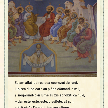
Contact
Icoane
Mărgăritare
Calendar
Glosar
Repere
Eu am aflat iubirea cea necrezut de rară,
iubirea după care au plâns căutând-o mii,
şi negăsind-o-n lume au zis zdrobiţi că nu e,
– dar este, este, este, o suflete, să ştii;
slăvit să fie Domnul, iubirea e Iisus,