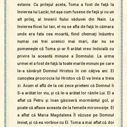
evlavie. Cu prilejul acela, Toma a fost de faţă la
învierea lui Lazăr, tot aşa cum fusese de faţă şi cu un
alt prilej, al învierii fiului văduvei din Nain. La
învierea fiicei lui Iair, el nu se afla de faţă în cămara
unde era fata cea moartă, fiind chemaţi înăuntru
numai cei trei ucenici mai mari, dar nu se
pomeneşte că Toma şi-ar fi arătat vreo îndoială cu
privire la această minune a Domnului. La urma
urmei el a fost de faţă la toate marile minuni pe care
le-a săvârşit Domnul Hristos în cei câţiva ani. El
cunoştea proorocia lui Hristos că El va învia a treia
zi. Acum el află de la cei zece prieteni că Domnul li
S-a arătat lor viu, şi că le-a arătat lor rănile Lui. El a
aflat că Petru şi Ioan găsiseră mormântul gol, şi
poate că aflase aceasta de la femeile mironosiţe. El
a aflat că Maria Magdalena Îl văzuse pe Domnul
înviat, şi că ea vorbise cu El. Toma a mai aflat că doi