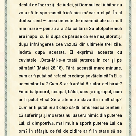
destul de îngroziţi de iudei, şi Domnul cel iubitor nu
voia să le sporească frică nici măcar o clipă. În al
doilea rând – ceea ce este de însemnătate cu mult
mai mare – pentru a arăta că tăria Sa atotputernică
era înapoi cu El după ce păruse că era neajutorat şi
după înfrângerea cea văzută din ultimele trei zile.
Îndată după aceasta, El exprimă aceasta cu
cuvintele: „Datu-Mi-s-a toată puterea în cer şi pe
pământ” (Matei 28:18). Fără această mare minune,
cum ar fi putut să refacă credinţa şovăielnică în El, a
ucenicilor Lui? Cum S-ar fi arătat Biruitor cel biruit?
Fiind batjocorit, scuipat, bătut, ucis şi îngropat, cum
ar fi putut El să Se arate întru slava Sa în alt chip?
Cum ar fi putut în alt chip să-Şi lămurească prietenii
că suferinţa şi moartea nu luaseră nimic din puterea
Lui, ci dimpotrivă, mai mult a sporit puterea Lui ca
om? În sfârşit, ce fel de zidire ar fi în stare să se