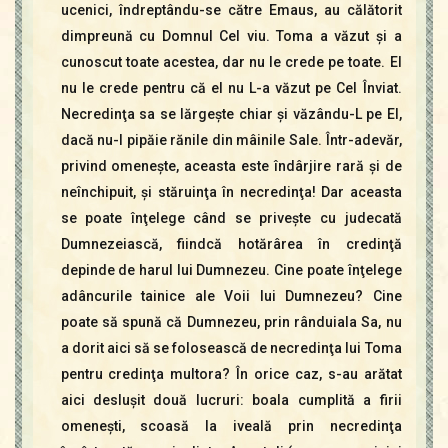
ucenici, îndreptându-se către Emaus, au călătorit
dimpreună cu Domnul Cel viu. Toma a văzut şi a
cunoscut toate acestea, dar nu le crede pe toate. El
nu le crede pentru că el nu L-a văzut pe Cel Înviat.
Necredinţa sa se lărgeşte chiar şi văzându-L pe El,
dacă nu-I pipăie rănile din mâinile Sale. Într-adevăr,
privind omeneşte, aceasta este îndârjire rară şi de
neînchipuit, şi stăruinţa în necredinţa! Dar aceasta
se poate înţelege când se priveşte cu judecată
Dumnezeiască, fiindcă hotărârea în credinţă
depinde de harul lui Dumnezeu. Cine poate înţelege
adâncurile tainice ale Voii lui Dumnezeu? Cine
poate să spună că Dumnezeu, prin rânduiala Sa, nu
a dorit aici să se folosească de necredinţa lui Toma
pentru credinţa multora? În orice caz, s-au arătat
aici desluşit două lucruri: boala cumplită a firii
omeneşti, scoasă la iveală prin necredinţa