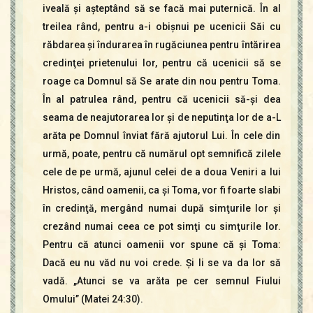
iveală şi aşteptând să se facă mai puternică. În al
treilea rând, pentru a-i obişnui pe ucenicii Săi cu
răbdarea şi îndurarea în rugăciunea pentru întărirea
credinţei prietenului lor, pentru că ucenicii să se
roage ca Domnul să Se arate din nou pentru Toma.
În al patrulea rând, pentru că ucenicii să-şi dea
seama de neajutorarea lor şi de neputinţa lor de a-L
arăta pe Domnul înviat fără ajutorul Lui. În cele din
urmă, poate, pentru că numărul opt semnifică zilele
cele de pe urmă, ajunul celei de a doua Veniri a lui
Hristos, când oamenii, ca şi Toma, vor fi foarte slabi
în credinţă, mergând numai după simţurile lor şi
crezând numai ceea ce pot simţi cu simţurile lor.
Pentru că atunci oamenii vor spune că şi Toma:
Dacă eu nu văd nu voi crede. Şi li se va da lor să
vadă. „Atunci se va arăta pe cer semnul Fiului
Omului” (Matei 24:30).