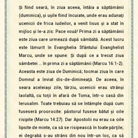
Şi fiind seară, în ziua aceea, întâia a săptămânii
(duminica), şi uşile fiind încuiate, unde erau adunaţi
ucenicii de frica iudeilor, a venit Iisus şi a stat în
mijloc şi le-a zis: Pace vouă! Prima zi a săptămânii
este ziua care urmează după sâmbătă. Acest lucru
este lămurit în Evanghelia Sfântului Evanghelist
Marcu, unde se spune: Şi după ce a trecut ziua
sâmbetei … în prima zi a săptămânii (Marcu 16:1-2).
Aceasta este ziua de Duminică; tocmai ziua în care
Domnul a înviat dis-de-dimineaţă. De aceea, în
seara aceleiaşi zile, târziu, ucenicii erau strânşi
laolaltă, cu toţii în afară de Toma, într-o casă din
Ierusalim. Toate trebuiau să se întâmple după cum
fuseseră proorocite: păstorul fusese bătut şi oile
risipite (Marcu 14:27). Dar Apostolii nu erau ca oile
lipsite de minte, ca să se risipească în toate părţile;
ei degrabă s-au strâns din nou într-un loc, ca să