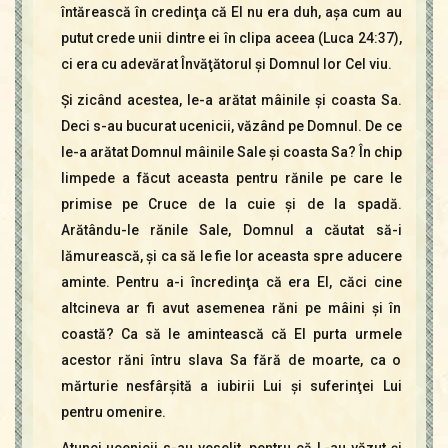
întărească în credinţa că El nu era duh, aşa cum au
putut crede unii dintre ei în clipa aceea (Luca 24:37),
ci era cu adevărat Învăţătorul şi Domnul lor Cel viu.
Şi zicând acestea, le-a arătat mâinile şi coasta Sa.
Deci s-au bucurat ucenicii, văzând pe Domnul. De ce
le-a arătat Domnul mâinile Sale şi coasta Sa? În chip
limpede a făcut aceasta pentru rănile pe care le
primise pe Cruce de la cuie şi de la spadă.
Arătându-le rănile Sale, Domnul a căutat să-i
lămurească, şi ca să le fie lor aceasta spre aducere
aminte. Pentru a-i încredinţa că era El, căci cine
altcineva ar fi avut asemenea răni pe mâini şi în
coastă? Ca să le amintească că El purta urmele
acestor răni întru slava Sa fără de moarte, ca o
mărturie nesfârşită a iubirii Lui şi suferinţei Lui
pentru omenire.
Atunci ucenicii s-au veselit, pentru că L-au văzut şi