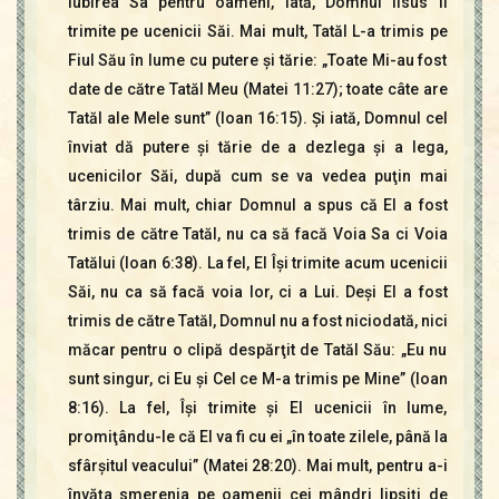
iubirea Sa pentru oameni, iată, Domnul Iisus îi
trimite pe ucenicii Săi. Mai mult, Tatăl L-a trimis pe
Fiul Său în lume cu putere şi tărie: „Toate Mi-au fost
date de către Tatăl Meu (Matei 11:27); toate câte are
Tatăl ale Mele sunt” (Ioan 16:15). Şi iată, Domnul cel
înviat dă putere şi tărie de a dezlega şi a lega,
ucenicilor Săi, după cum se va vedea puţin mai
târziu. Mai mult, chiar Domnul a spus că El a fost
trimis de către Tatăl, nu ca să facă Voia Sa ci Voia
Tatălui (Ioan 6:38). La fel, El Îşi trimite acum ucenicii
Săi, nu ca să facă voia lor, ci a Lui. Deşi El a fost
trimis de către Tatăl, Domnul nu a fost niciodată, nici
măcar pentru o clipă despărţit de Tatăl Său: „Eu nu
sunt singur, ci Eu şi Cel ce M-a trimis pe Mine” (Ioan
8:16). La fel, Îşi trimite şi El ucenicii în lume,
promiţându-le că El va fi cu ei „în toate zilele, până la
sfârşitul veacului” (Matei 28:20). Mai mult, pentru a-i
învăţa smerenia pe oamenii cei mândri lipsiţi de