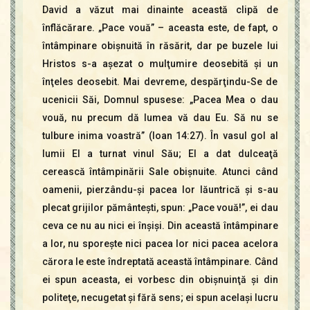
David a văzut mai dinainte această clipă de
înflăcărare. „Pace vouă” – aceasta este, de fapt, o
întâmpinare obişnuită în răsărit, dar pe buzele lui
Hristos s-a aşezat o mulţumire deosebită şi un
înţeles deosebit. Mai devreme, despărţindu-Se de
ucenicii Săi, Domnul spusese: „Pacea Mea o dau
vouă, nu precum dă lumea vă dau Eu. Să nu se
tulbure inima voastră” (Ioan 14:27). În vasul gol al
lumii El a turnat vinul Său; El a dat dulceaţă
cerească întâmpinării Sale obişnuite. Atunci când
oamenii, pierzându-şi pacea lor lăuntrică şi s-au
plecat grijilor pământeşti, spun: „Pace vouă!”, ei dau
ceva ce nu au nici ei înşişi. Din această întâmpinare
a lor, nu sporeşte nici pacea lor nici pacea acelora
cărora le este îndreptată această întâmpinare. Când
ei spun aceasta, ei vorbesc din obişnuinţă şi din
politeţe, necugetat şi fără sens; ei spun acelaşi lucru