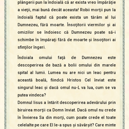
plângerii pun la îndoială că ar exista vreo împărăţie
a vieţii, mai bună decât aceasta! Robii morţii pun la
îndoială faptul că poate exista un tărâm al lui
Dumnezeu, fără moarte. Însoţitorii viermilor şi ai
omizilor se îndoiesc că Dumnezeu poate să-i
schimbe în împăraţi fără de moarte şi însoţitori ai
sfinţilor îngeri.
Îndoiala omului faţă de Dumnezeu este
descoperirea de bază a bolii omului din marele
spital al lumii. Lumea nu are nici un leac pentru
această boală, fiindcă Hristos Cel înviat este
singurul leac şi dacă omul nu-L va lua, cum se va
putea vindeca?
Domnul Iisus a întărit descoperirea adevărului prin
biruirea morţii ca Domn înviat. Dacă omul nu crede
în Învierea Sa din morţi, cum poate crede el toate
celelalte pe care El le-a spus şi săvârşit? Care minte