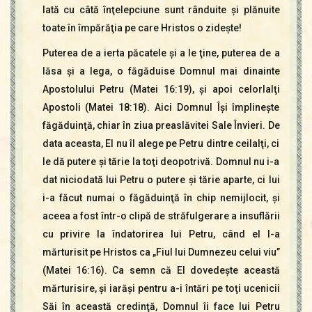
Iată cu câtă înţelepciune sunt rânduite şi plănuite
toate în împărăţia pe care Hristos o zideşte!
Puterea de a ierta păcatele şi a le ţine, puterea de a
lăsa şi a lega, o făgăduise Domnul mai dinainte
Apostolului Petru (Matei 16:19), şi apoi celorlalţi
Apostoli (Matei 18:18). Aici Domnul Îşi împlineşte
făgăduinţă, chiar în ziua preaslăvitei Sale Învieri. De
data aceasta, El nu îl alege pe Petru dintre ceilalţi, ci
le dă putere şi tărie la toţi deopotrivă. Domnul nu i-a
dat niciodată lui Petru o putere şi tărie aparte, ci lui
i-a făcut numai o făgăduinţă în chip nemijlocit, şi
aceea a fost într-o clipă de străfulgerare a insuflării
cu privire la îndatorirea lui Petru, când el l-a
mărturisit pe Hristos ca „Fiul lui Dumnezeu celui viu”
(Matei 16:16). Ca semn că El dovedeşte această
mărturisire, şi iarăşi pentru a-i întări pe toţi ucenicii
Săi în această credinţă, Domnul îi face lui Petru