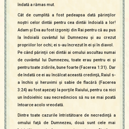
îndată a rămas mut.
Cât de cumplită a fost pedeapsa dată părinţilor
noştri celor dintâi pentru cea dintâi îndoială a lor!
Adam şi Eva au fost izgoniţi din Rai pentru că au pus
la îndoială cuvântul lui Dumnezeu şi au crezut
propriilor lor ochi; ei s-au încrezut în ei şi în diavol.
Pe când părinţii cei dintâi ai omului ascultau numai
de cuvântul lui Dumnezeu, toate erau pentru ei şi
pentru toate zidirile, bune foarte (Facerea 1:31). Dar
de îndată ce ei au încălcat această credinţă, Raiul s-
a închis şi heruvimi şi sabie de flacără (Facerea
3:24) au fost aşezaţi la porţile Raiului, pentru ca nici
un îndoielnic sau necredincios să nu se mai poată
întoarce acolo vreodată.
Dintre toate cazurile întristătoare de necredinţă a
omului faţă de Dumnezeu, două sunt cele mai