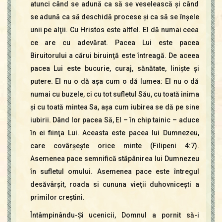
atunci când se adună ca să se veselească şi când
se adună ca să deschidă procese şi ca să se înşele
unii pe alţii. Cu Hristos este altfel. El dă numai ceea
ce are cu adevărat. Pacea Lui este pacea
Biruitorului a cărui biruinţă este întreagă. De aceea
pacea Lui este bucurie, curaj, sănătate, linişte şi
putere. El nu o dă aşa cum o dă lumea: El nu o dă
numai cu buzele, ci cu tot sufletul Său, cu toată inima
şi cu toată mintea Sa, aşa cum iubirea se dă pe sine
iubirii. Dând lor pacea Să, El – în chip tainic – aduce
în ei fiinţa Lui. Aceasta este pacea lui Dumnezeu,
care covârşeşte orice minte (Filipeni 4:7).
Asemenea pace semnifică stăpânirea lui Dumnezeu
în sufletul omului. Asemenea pace este întregul
desăvârşit, roada si cununa vieţii duhovniceşti a
primilor creştini.
Întâmpinându-Şi ucenicii, Domnul a pornit să-i