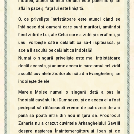
îndoieli, atunci sufletul omului este puternic şi se
află în pace şi faţa lui este liniştită.
O, ce privelişte întristătoare este atunci când se
întâlnesc doi oameni care sunt muritori, amândoi
fiind zidirile Lui, ale Celui care a zidit şi serafimii, şi
unul vorbeşte către celălalt ca să-l ispitească, şi
acela îl ascultă pe celălalt cu îndoială!
Numai o singură privelişte este mai întristătoare
decât aceasta, şi anume aceea în care omul cel zidit
ascultă cuvintele Ziditorului său din Evanghelie şi se
îndoieşte de ele.
Marele Moise numai o singură dată a pus la
îndoială cuvântul lui Dumnezeu şi de aceea el a fost
pedepsit să rătăcească vreme de patruzeci de ani
până să poată intra din nou în ţara sa. Proorocul
Zaharia nu a crezut cuvintele Arhanghelului Gavriil
despre naşterea Înaintemergătorului Ioan şi de