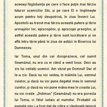
aceeaşi făgăduinţa pe care o face puţin mai târziu
tuturor ucenicilor Săi, şi pe care El o împlineşte
acum pentru toţi deopotrivă, în ziua Învierii Lui.
Apostolii au trecut mai târziu această putere şi tărie
urmaşilor lor, episcopilor, şi episcopii preoţilor, şi
astfel această putere şi tărie sunt lucrătoare şi se
află întru tărie până în ziua de astăzi în Biserica lui
Dumnezeu.
Iar Toma, unul din cei doisprezece, cel numit
Geamănul, nu era cu ei când a venit Iisus. Deci au
zis lui ceilalţi ucenici: Am văzut pe Domnul! Dar el
le-a zis: Dacă nu voi vedea, în mâinile Lui, semnul
cuielor, şi dacă nu voi pune degetul meu în semnul
cuielor, şi dacă nu voi pune mâna mea în coasta Lui,
nu voi crede. „Didimus” (Geamănul) nu era porecla
lui Toma, ci felul iudaic al numelui. Probabil că
numele său i-a fost dat de către o rânduială tainică