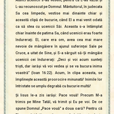
L-au recunoscut pe Domnul. Mântuitorul, în judecata
Sa cea limpede, vestise mai dinainte chiar şi
această clipă de bucurie, când El a mai venit odată
ca să stea cu ucenicii Săi. Aceasta s-a întâmplat
chiar înainte de patima Sa, când ucenicii erau foarte
îndureraţi. El, care era om, avea cea mai mare
nevoie de mângâiere în ajunul suferinţei Sale pe
Cruce, a uitat de Sine, şi S-a sârguit să-Şi mângâie
ucenicii cei îndureraţi: „Deci şi voi acum sunteţi
trişti, dar iarăşi vă voi vedea şi se va bucura inima
voastră” (Ioan 16:22). Acum, în clipa aceasta, se
împlineşte această proorocire minunată! Inimile lor
întristate se umplu degrabă cu bucurie multă!
Şi Iisus le-a zis iarăşi: Pace vouă! Precum M-a
trimis pe Mine Tatăl, vă trimit şi Eu pe voi. De ce
spune Domnul „Pace vouă” a doua oară? Pentru că