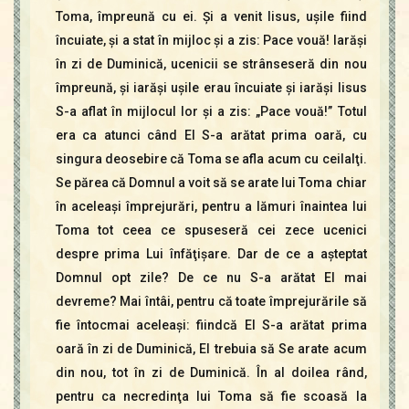
Toma, împreună cu ei. Şi a venit Iisus, uşile fiind
încuiate, şi a stat în mijloc şi a zis: Pace vouă! Iarăşi
în zi de Duminică, ucenicii se strânseseră din nou
împreună, şi iarăşi uşile erau încuiate şi iarăşi Iisus
S-a aflat în mijlocul lor şi a zis: „Pace vouă!” Totul
era ca atunci când El S-a arătat prima oară, cu
singura deosebire că Toma se afla acum cu ceilalţi.
Se părea că Domnul a voit să se arate lui Toma chiar
în aceleaşi împrejurări, pentru a lămuri înaintea lui
Toma tot ceea ce spuseseră cei zece ucenici
despre prima Lui înfăţişare. Dar de ce a aşteptat
Domnul opt zile? De ce nu S-a arătat El mai
devreme? Mai întâi, pentru că toate împrejurările să
fie întocmai aceleaşi: fiindcă El S-a arătat prima
oară în zi de Duminică, El trebuia să Se arate acum
din nou, tot în zi de Duminică. În al doilea rând,
pentru ca necredinţa lui Toma să fie scoasă la