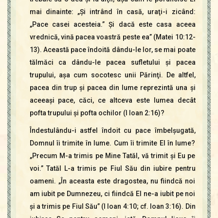
mai dinainte: „Şi intrând în casă, uraţi-i zicând:
„Pace casei acesteia.” Şi dacă este casa aceea
vrednică, vină pacea voastră peste ea” (Matei 10:12-
13). Această pace îndoită dându-le lor, se mai poate
tălmăci ca dându-le pacea sufletului şi pacea
trupului, aşa cum socotesc unii Părinţi. De altfel,
pacea din trup şi pacea din lume reprezintă una şi
aceeaşi pace, căci, ce altceva este lumea decât
pofta trupului şi pofta ochilor (I Ioan 2:16)?
Îndestulându-i astfel îndoit cu pace îmbelşugată,
Domnul îi trimite în lume. Cum îi trimite El în lume?
„Precum M-a trimis pe Mine Tatăl, vă trimit şi Eu pe
voi.” Tatăl L-a trimis pe Fiul Său din iubire pentru
oameni. „În aceasta este dragostea, nu fiindcă noi
am iubit pe Dumnezeu, ci fiindcă El ne-a iubit pe noi
şi a trimis pe Fiul Său” (I Ioan 4:10; cf. Ioan 3:16). Din