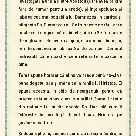
învârtoşată a unuia dintre Apostoli (care avea pricini
fără de număr pentru a crede), şi înţelepciunea şi
iubirea cea mai bogată a lui Dumnezeu. În curăţia şi
sfinţenia Sa, Dumnezeu nu Se foloseşte de răul care
poate veni dimpreună cu binele, nici nu Se foloseşte
de mijloace rele pentru a ajunge la scopuri bune, ci,
în înţelepciunea şi iubirea Sa de oameni, Domnul
îndreaptă căile noastre cele rele şi le întoarce în
bine.
Toma spune hotărât că el nu va crede până nu-şi va
pune degetul său şi mâna sa în rănile lui Hristos. El
spune aceasta, în chip de netăgăduit, pentru că
prietenii săi au spus cum le-a arătat Domnul rănile
din mâinile Lui şi din coasta Sa. Dar iată cum îl
întăreşte în credinţă bunul Iisus Hristos pe
şovăielnicul Toma:
Şi după opt zile, ucenicii Lui erau iarăşi înăuntru, şi