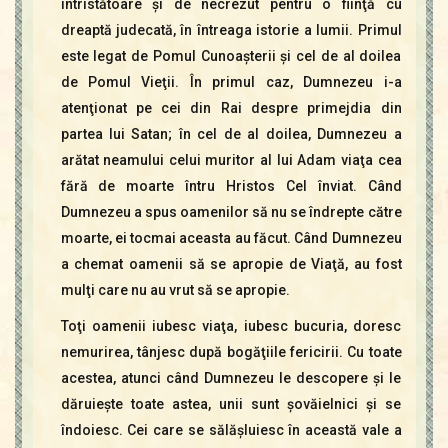
întristătoare şi de necrezut pentru o fiinţă cu
dreaptă judecată, în întreaga istorie a lumii. Primul
este legat de Pomul Cunoaşterii şi cel de al doilea
de Pomul Vieţii. În primul caz, Dumnezeu i-a
atenţionat pe cei din Rai despre primejdia din
partea lui Satan; în cel de al doilea, Dumnezeu a
arătat neamului celui muritor al lui Adam viaţa cea
fără de moarte întru Hristos Cel înviat. Când
Dumnezeu a spus oamenilor să nu se îndrepte către
moarte, ei tocmai aceasta au făcut. Când Dumnezeu
a chemat oamenii să se apropie de Viaţă, au fost
mulţi care nu au vrut să se apropie.
Toţi oamenii iubesc viaţa, iubesc bucuria, doresc
nemurirea, tânjesc după bogăţiile fericirii. Cu toate
acestea, atunci când Dumnezeu le descopere şi le
dăruieşte toate astea, unii sunt şovăielnici şi se
îndoiesc. Cei care se sălăşluiesc în această vale a