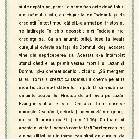
şi de nepătruns, pentru a semnifica cele două laturi
ale sufletului său, cu chipurile de îndoială şi de
credinţă. În tot timpul cât el L-a urmat pe Hristos nu
se întăreşte în chip deosebit nici îndoiala nici
credinţa sa. Cu un anumit prilej, iese la iveală
curajul şi evlavia sa faţă de Domnul, deşi aceasta
vine din nepriceperea sa. Aceasta s-a întâmplat
atunci când ei au primit vestea morţii lui Lazăr, şi
Domnul Şi-a chemat ucenicii, zicând: „Să mergem
la el.” Toma a crezut că Domnul îi chemă pe ei la
moarte, căci nu-I stătea lui în putinţă să vadă mai
dinainte scopul lui Hristos de a-l învia pe Lazăr.
Evanghelistul scrie astfel: Deci a zis Toma, care se
numeşte Geamănul, celorlalţi ucenici: Să mergem şi
noi şi să murim cu El. (Ioan 11:16). Cu toate că
aceste cuvinte fuseseră rostite fără înţelegerea lor,
ele se sălăşluiau în inima cea plină de curaj şi de