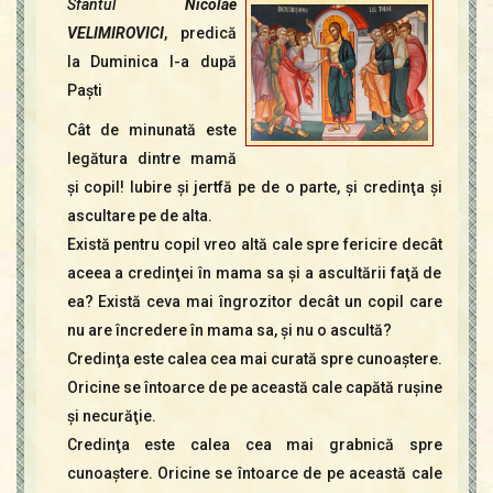
Sfântul
Nicolae
Contact
Icoane
VELIMIROVICI
, predică
la Duminica I-a după
Mărgăritare
Paşti
Calendar
Glosar
Cât de minunată este
Repere
legătura dintre mamă
şi copil! Iubire şi jertfă pe de o parte, şi credinţa şi
ascultare pe de alta.
Există pentru copil vreo altă cale spre fericire decât
aceea a credinţei în mama sa şi a ascultării faţă de
ea? Există ceva mai îngrozitor decât un copil care
nu are încredere în mama sa, şi nu o ascultă?
Credinţa este calea cea mai curată spre cunoaştere.
Oricine se întoarce de pe această cale capătă ruşine
şi necurăţie.
Credinţa este calea cea mai grabnică spre
cunoaştere. Oricine se întoarce de pe această cale