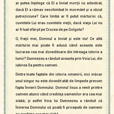
ar putea înţelege că El a înviat morţii cu adevărat,
dacă El a rămas neschimbat în mormânt şi a văzut
putreziciune? Care limbă ar fi putut mărturisi că,
cuvintele Lui erau cuvintele vieţii, dacă viaţa Lui nu
ar fi luat sfârşit pe Crucea de pe Golgota?
O, fraţii mei, Domnul a înviat şi este viu! Ce altă
mărturie mai poate fi adusă când aceasta este
lucrarea cea mai doveditoare din întreaga istorie a
lumii? Dumnezeu a rânduit aceasta prin Voia Lui, din
iubirea Sa pentru oameni.
Dintre toate faptele din istoria omenirii, nici măcar
unul singur nu este dovedit atât de limpede precum
fapta Învierii Domnului. Domnul Iisus a venit printre
oameni atunci când credinţa oamenilor era cea mai
slabă; şi astfel Voia lui Dumnezeu a rânduit că
Învierea Domnului să poată fi pricepută de oamenii
cu credinţa cea mai slabă.