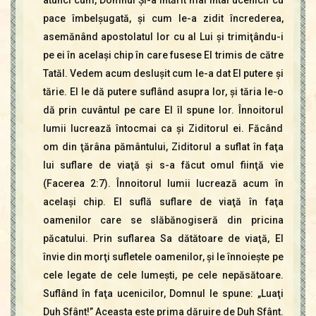
pace îmbelşugată, şi cum le-a zidit încrederea,
asemănând apostolatul lor cu al Lui şi trimiţându-i
pe ei în acelaşi chip în care fusese El trimis de către
Tatăl. Vedem acum desluşit cum le-a dat El putere şi
tărie. El le dă putere suflând asupra lor, şi tăria le-o
dă prin cuvântul pe care El îl spune lor. Înnoitorul
lumii lucrează întocmai ca şi Ziditorul ei. Făcând
om din ţărâna pământului, Ziditorul a suflat în faţa
lui suflare de viaţă şi s-a făcut omul fiinţă vie
(Facerea 2:7). Înnoitorul lumii lucrează acum în
acelaşi chip. El suflă suflare de viaţă în faţa
oamenilor care se slăbănogiseră din pricina
păcatului. Prin suflarea Sa dătătoare de viaţă, El
învie din morţi sufletele oamenilor, şi le înnoieşte pe
cele legate de cele lumeşti, pe cele nepăsătoare.
Suflând în faţa ucenicilor, Domnul le spune: „Luaţi
Duh Sfânt!” Aceasta este prima dăruire de Duh Sfânt.