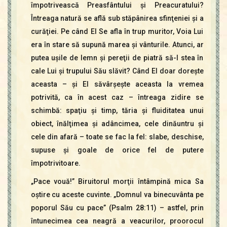
împotrivească Preasfântului şi Preacuratului?
Întreaga natură se află sub stăpânirea sfinţeniei şi a
curăţiei. Pe când El Se afla în trup muritor, Voia Lui
era în stare să supună marea şi vânturile. Atunci, ar
putea uşile de lemn şi pereţii de piatră să-I stea în
cale Lui şi trupului Său slăvit? Când El doar doreşte
aceasta – şi El săvârşeşte aceasta la vremea
potrivită, ca în acest caz – întreaga zidire se
schimbă: spaţiu şi timp, tăria şi fluiditatea unui
obiect, înălţimea şi adâncimea, cele dinăuntru şi
cele din afară – toate se fac la fel: slabe, deschise,
supuse şi goale de orice fel de putere
împotrivitoare.
„Pace vouă!” Biruitorul morţii întâmpină mica Sa
oştire cu aceste cuvinte. „Domnul va binecuvânta pe
poporul Său cu pace” (Psalm 28:11) – astfel, prin
întunecimea cea neagră a veacurilor, proorocul