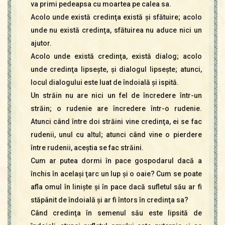
va primi pedeapsa cu moartea pe calea sa.
Acolo unde există credinţa există şi sfătuire; acolo
unde nu există credinţa, sfătuirea nu aduce nici un
ajutor.
Acolo unde există credinţa, există dialog; acolo
unde credinţa lipseşte, şi dialogul lipseşte; atunci,
locul dialogului este luat de îndoială şi ispită.
Un străin nu are nici un fel de încredere într-un
străin; o rudenie are încredere într-o rudenie.
Atunci când între doi străini vine credinţa, ei se fac
rudenii, unul cu altul; atunci când vine o pierdere
între rudenii, aceştia se fac străini.
Cum ar putea dormi în pace gospodarul dacă a
închis în acelaşi ţarc un lup şi o oaie? Cum se poate
afla omul în linişte şi în pace dacă sufletul său ar fi
stăpânit de îndoială şi ar fi întors în credinţa sa?
Când credinţa în semenul său este lipsită de