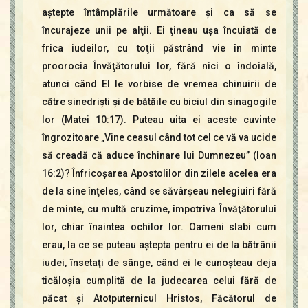
aştepte întâmplările următoare şi ca să se
încurajeze unii pe alţii. Ei ţineau uşa încuiată de
frica iudeilor, cu toţii păstrând vie în minte
proorocia Învăţătorului lor, fără nici o îndoială,
atunci când El le vorbise de vremea chinuirii de
către sinedrişti şi de bătăile cu biciul din sinagogile
lor (Matei 10:17). Puteau uita ei aceste cuvinte
îngrozitoare „Vine ceasul când tot cel ce vă va ucide
să creadă că aduce închinare lui Dumnezeu” (Ioan
16:2)? Înfricoşarea Apostolilor din zilele acelea era
de la sine înţeles, când se săvârşeau nelegiuiri fără
de minte, cu multă cruzime, împotriva Învăţătorului
lor, chiar înaintea ochilor lor. Oameni slabi cum
erau, la ce se puteau aştepta pentru ei de la bătrânii
iudei, însetaţi de sânge, când ei le cunoşteau deja
ticăloşia cumplită de la judecarea celui fără de
păcat şi Atotputernicul Hristos, Făcătorul de