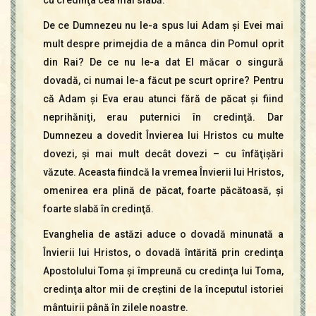
De ce Dumnezeu nu le-a spus lui Adam şi Evei mai
mult despre primejdia de a mânca din Pomul oprit
din Rai? De ce nu le-a dat El măcar o singură
dovadă, ci numai le-a făcut pe scurt oprire? Pentru
că Adam şi Eva erau atunci fără de păcat şi fiind
neprihăniţi, erau puternici în credinţă. Dar
Dumnezeu a dovedit Învierea lui Hristos cu multe
dovezi, şi mai mult decât dovezi – cu înfăţişări
văzute. Aceasta fiindcă la vremea Învierii lui Hristos,
omenirea era plină de păcat, foarte păcătoasă, şi
foarte slabă în credinţă.
Evanghelia de astăzi aduce o dovadă minunată a
Învierii lui Hristos, o dovadă întărită prin credinţa
Apostolului Toma şi împreună cu credinţa lui Toma,
credinţa altor mii de creştini de la începutul istoriei
mântuirii până în zilele noastre.