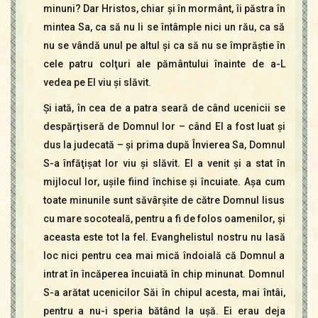
minuni? Dar Hristos, chiar şi în mormânt, îi păstra în
mintea Sa, ca să nu li se întâmple nici un rău, ca să
nu se vândă unul pe altul şi ca să nu se împrăştie în
cele patru colţuri ale pământului înainte de a-L
vedea pe El viu şi slăvit.
Şi iată, în cea de a patra seară de când ucenicii se
despărţiseră de Domnul lor – când El a fost luat şi
dus la judecată – şi prima după Învierea Sa, Domnul
S-a înfăţişat lor viu şi slăvit. El a venit şi a stat în
mijlocul lor, uşile fiind închise şi încuiate. Aşa cum
toate minunile sunt săvârşite de către Domnul Iisus
cu mare socoteală, pentru a fi de folos oamenilor, şi
aceasta este tot la fel. Evanghelistul nostru nu lasă
loc nici pentru cea mai mică îndoială că Domnul a
intrat în încăperea încuiată în chip minunat. Domnul
S-a arătat ucenicilor Săi în chipul acesta, mai întâi,
pentru a nu-i speria bătând la uşă. Ei erau deja