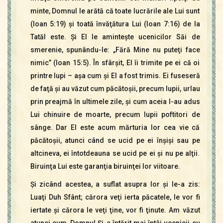
minte, Domnul le arătă că toate lucrările ale Lui sunt
(Ioan 5:19) şi toată învăţătura Lui (Ioan 7:16) de la
Tatăl este. Şi El le aminteşte ucenicilor Săi de
smerenie, spunându-le: „Fără Mine nu puteţi face
nimic” (Ioan 15:5). În sfârşit, El îi trimite pe ei că oi
printre lupi – aşa cum şi El a fost trimis. Ei fuseseră
de faţă şi au văzut cum păcătoşii, precum lupii, urlau
prin preajmă în ultimele zile, şi cum aceia I-au adus
Lui chinuire de moarte, precum lupii poftitori de
sânge. Dar El este acum mărturia lor cea vie că
păcătoşii, atunci când se ucid pe ei înşişi sau pe
altcineva, ei întotdeauna se ucid pe ei şi nu pe alţii.
Biruinţa Lui este garanţia biruinţei lor viitoare.
Şi zicând acestea, a suflat asupra lor şi le-a zis:
Luaţi Duh Sfânt; cărora veţi ierta păcatele, le vor fi
iertate şi cărora le veţi ţine, vor fi ţinute. Am văzut
atunci cum, Domnul Şi-a întărit mai întâi ucenicii cu