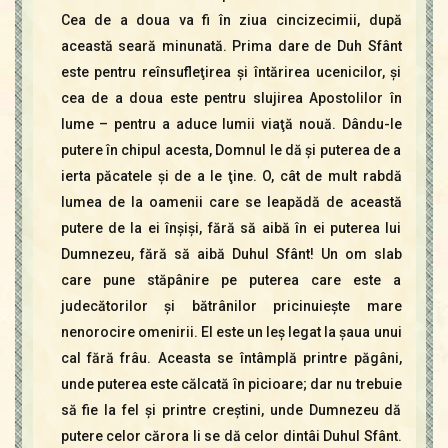
Cea de a doua va fi în ziua cincizecimii, după
această seară minunată. Prima dare de Duh Sfânt
este pentru reînsufleţirea şi întărirea ucenicilor, şi
cea de a doua este pentru slujirea Apostolilor în
lume – pentru a aduce lumii viaţă nouă. Dându-le
putere în chipul acesta, Domnul le dă şi puterea de a
ierta păcatele şi de a le ţine. O, cât de mult rabdă
lumea de la oamenii care se leapădă de această
putere de la ei înşişi, fără să aibă în ei puterea lui
Dumnezeu, fără să aibă Duhul Sfânt! Un om slab
care pune stăpânire pe puterea care este a
judecătorilor şi bătrânilor pricinuieşte mare
nenorocire omenirii. El este un leş legat la şaua unui
cal fără frâu. Aceasta se întâmplă printre păgâni,
unde puterea este călcată în picioare; dar nu trebuie
să fie la fel şi printre creştini, unde Dumnezeu dă
putere celor cărora li se dă celor dintâi Duhul Sfânt.