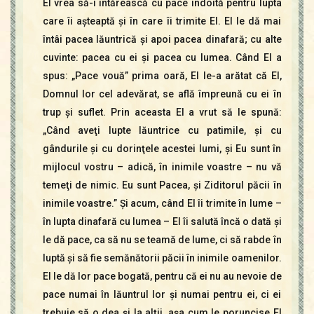
El vrea să-i întărească cu pace îndoită pentru lupta
care îi aşteaptă şi în care îi trimite El. El le dă mai
întâi pacea lăuntrică şi apoi pacea dinafară; cu alte
cuvinte: pacea cu ei şi pacea cu lumea. Când El a
spus: „Pace vouă” prima oară, El le-a arătat că El,
Domnul lor cel adevărat, se află împreună cu ei în
trup şi suflet. Prin aceasta El a vrut să le spună:
„Când aveţi lupte lăuntrice cu patimile, şi cu
gândurile şi cu dorinţele acestei lumi, şi Eu sunt în
mijlocul vostru – adică, în inimile voastre – nu vă
temeţi de nimic. Eu sunt Pacea, şi Ziditorul păcii în
inimile voastre.” Şi acum, când El îi trimite în lume –
în lupta dinafară cu lumea – El îi salută încă o dată şi
le dă pace, ca să nu se teamă de lume, ci să rabde în
luptă şi să fie semănătorii păcii în inimile oamenilor.
El le dă lor pace bogată, pentru că ei nu au nevoie de
pace numai în lăuntrul lor şi numai pentru ei, ci ei
trebuie să o dea şi la alţii, aşa cum le poruncise El