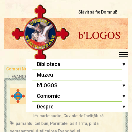
Slăvit să fie Domnul!
b'LOGOS
▾
Biblioteca
Comori Nemuritoare
bLOGOS
Pr. Iosif Trifa
Muzeu
EVANGHELIA DUMINICII A 21-A DUPĂ RUSALII
Fr. Traian Dorz
▾
b'LOGOS
EVANGHELIA DUMINICII A
Fr. Ioan Marini
Atelier literar
▾
Comornic
21-A DUPĂ RUSALII
Înaintași
Editoriale
Sfânta Liturghie
▾
Despre
admin
11 oct., 2025
Lupta cea bună
Biblia Ortodoxă
carte audio
,
Cuvinte de învăţătură
Termeni și Condiții
Multimedia
Psaltirea
pamantul cel bun
,
Părintele Iosif Trifa
,
pilda
Condiții de Colaborare
Pagina copiilor
semanatorului
,
tâlcuirea Evangheliei
Rugăciuni