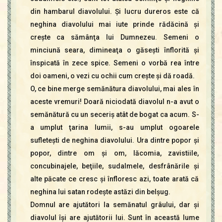
din hambarul diavolului. Şi lucru dureros este că
neghina diavolului mai iute prinde rădăcină şi
creşte ca sămânţa lui Dumnezeu. Semeni o
minciună seara, dimineaţa o găseşti înflorită şi
înspicată în zece spice. Semeni o vorbă rea între
doi oameni, o vezi cu ochii cum creşte şi dă roadă.
O, ce bine merge semănătura diavolului, mai ales în
aceste vremuri! Doară niciodată diavolul n-a avut o
semănătură cu un seceriş atât de bogat ca acum. S-
a umplut ţarina lumii, s-au umplut ogoarele
sufleteşti de neghina diavolului. Ura dintre popor şi
popor, dintre om şi om, lăcomia, zavistiile,
concubinajele, beţiile, sudalmele, desfrânările şi
alte păcate ce cresc şi înfloresc azi, toate arată că
neghina lui satan rodeşte astăzi din belşug.
Domnul are ajutători la semănatul grâului, dar şi
diavolul îşi are ajutătorii lui. Sunt în această lume