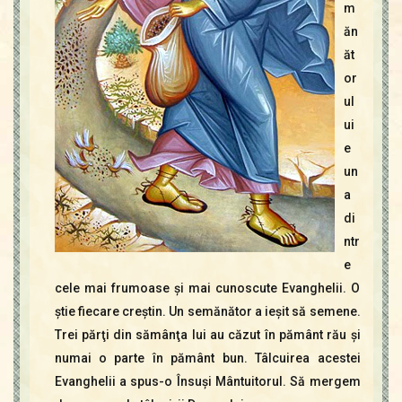
m
ăn
ăt
or
ul
ui
e
un
a
di
ntr
e
cele mai frumoase şi mai cunoscute Evanghelii. O
ştie fiecare creştin. Un semănător a ieşit să semene.
Trei părţi din sămânţa lui au căzut în pământ rău şi
numai o parte în pământ bun. Tâlcuirea acestei
Evanghelii a spus-o Însuşi Mântuitorul. Să mergem