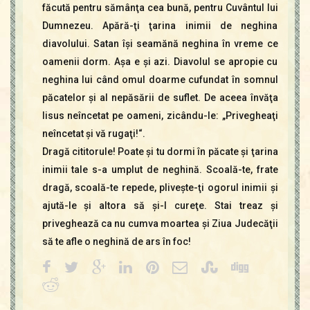
făcută pentru sămânţa cea bună, pentru Cuvântul lui
Dumnezeu. Apără-ţi ţarina inimii de neghina
diavolului. Satan îşi seamănă neghina în vreme ce
oamenii dorm. Aşa e şi azi. Diavolul se apropie cu
neghina lui când omul doarme cufundat în somnul
păcatelor şi al nepăsării de suflet. De aceea învăţa
Iisus neîncetat pe oameni, zicându-le: „Privegheaţi
neîncetat şi vă rugaţi!“.
Dragă cititorule! Poate şi tu dormi în păcate şi ţarina
inimii tale s-a umplut de neghină. Scoală-te, frate
dragă, scoală-te repede, pliveşte-ţi ogorul inimii şi
ajută-le şi altora să şi-l cureţe. Stai treaz şi
priveghează ca nu cumva moartea şi Ziua Judecăţii
să te afle o neghină de ars în foc!