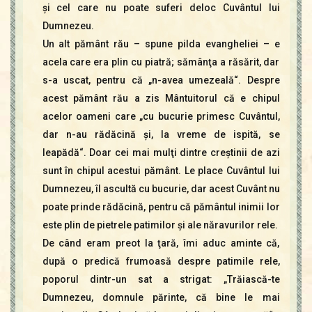
şi cel care nu poate suferi deloc Cuvântul lui
Dumnezeu.
Un alt pământ rău – spune pilda evangheliei – e
acela care era plin cu piatră; sămânţa a răsărit, dar
s-a uscat, pentru că „n-avea umezeală“. Despre
acest pământ rău a zis Mântuitorul că e chipul
acelor oameni care „cu bucurie primesc Cuvântul,
dar n-au rădăcină şi, la vreme de ispită, se
leapădă“. Doar cei mai mulţi dintre creştinii de azi
sunt în chipul acestui pământ. Le place Cuvântul lui
Dumnezeu, îl ascultă cu bucurie, dar acest Cuvânt nu
poate prinde rădăcină, pentru că pământul inimii lor
este plin de pietrele patimilor şi ale năravurilor rele.
De când eram preot la ţară, îmi aduc aminte că,
după o predică frumoasă despre patimile rele,
poporul dintr-un sat a strigat: „Trăiască-te
Dumnezeu, domnule părinte, că bine le mai