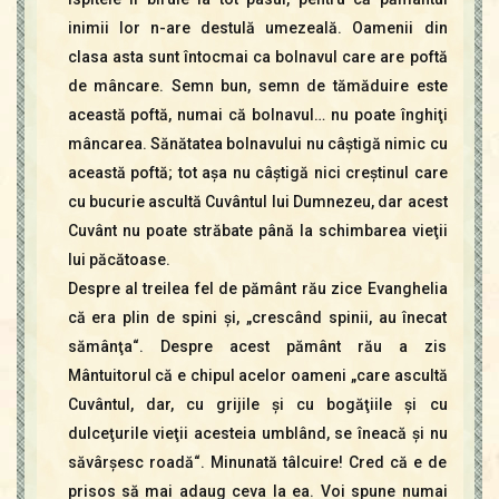
inimii lor n-are destulă umezeală. Oamenii din
clasa asta sunt întocmai ca bolnavul care are poftă
de mâncare. Semn bun, semn de tămăduire este
această poftă, numai că bolnavul… nu poate înghiţi
mâncarea. Sănătatea bolnavului nu câştigă nimic cu
această poftă; tot aşa nu câştigă nici creştinul care
cu bucurie ascultă Cuvântul lui Dumnezeu, dar acest
Cuvânt nu poate străbate până la schimbarea vieţii
lui păcătoase.
Despre al treilea fel de pământ rău zice Evanghelia
că era plin de spini şi, „crescând spinii, au înecat
sămânţa“. Despre acest pământ rău a zis
Mântuitorul că e chipul acelor oameni „care ascultă
Cuvântul, dar, cu grijile şi cu bogăţiile şi cu
dulceţurile vieţii acesteia umblând, se îneacă şi nu
săvârşesc roadă“. Minunată tâlcuire! Cred că e de
prisos să mai adaug ceva la ea. Voi spune numai