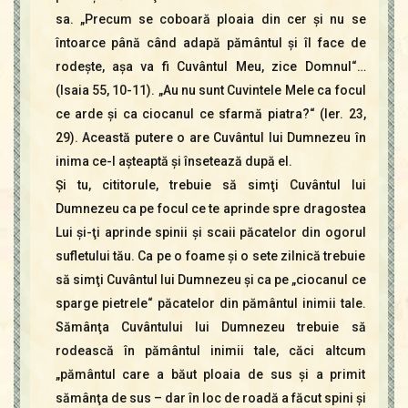
sa. „Precum se coboară ploaia din cer şi nu se
întoarce până când adapă pământul şi îl face de
rodeşte, aşa va fi Cuvântul Meu, zice Domnul“…
(Isaia 55, 10-11). „Au nu sunt Cuvintele Mele ca focul
ce arde şi ca ciocanul ce sfarmă piatra?“ (Ier. 23,
29). Această putere o are Cuvântul lui Dumnezeu în
inima ce-l aşteaptă şi însetează după el.
Şi tu, cititorule, trebuie să simţi Cuvântul lui
Dumnezeu ca pe focul ce te aprinde spre dragostea
Lui şi-ţi aprinde spinii şi scaii păcatelor din ogorul
sufletului tău. Ca pe o foame şi o sete zilnică trebuie
să simţi Cuvântul lui Dumnezeu şi ca pe „ciocanul ce
sparge pietrele“ păcatelor din pământul inimii tale.
Sămânţa Cuvântului lui Dumnezeu trebuie să
rodească în pământul inimii tale, căci altcum
„pământul care a băut ploaia de sus şi a primit
sămânţa de sus – dar în loc de roadă a făcut spini şi