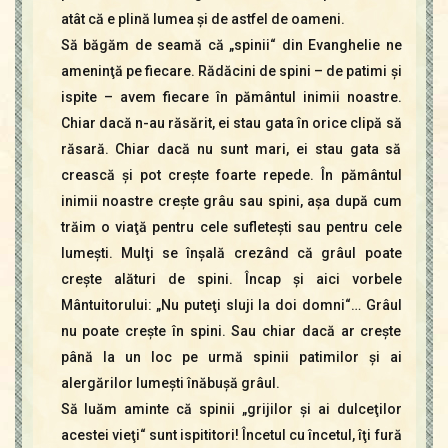
atât că e plină lumea şi de astfel de oameni.
Să băgăm de seamă că „spinii“ din Evanghelie ne
ameninţă pe fiecare. Rădăcini de spini – de patimi şi
ispite – avem fiecare în pământul inimii noastre.
Chiar dacă n-au răsărit, ei stau gata în orice clipă să
răsară. Chiar dacă nu sunt mari, ei stau gata să
crească şi pot creşte foarte repede. În pământul
inimii noastre creşte grâu sau spini, aşa după cum
trăim o viaţă pentru cele sufleteşti sau pentru cele
lumeşti. Mulţi se înşală crezând că grâul poate
creşte alături de spini. Încap şi aici vorbele
Mântuitorului: „Nu puteţi sluji la doi domni“… Grâul
nu poate creşte în spini. Sau chiar dacă ar creşte
până la un loc pe urmă spinii patimilor şi ai
alergărilor lumeşti înăbuşă grâul.
Să luăm aminte că spinii „grijilor şi ai dulceţilor
acestei vieţi“ sunt ispititori! Încetul cu încetul, îţi fură