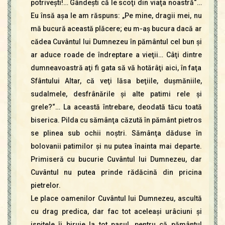
potriveşti!… Gândeşti că le scoţi din viaţa noastră“…
Eu însă aşa le am răspuns: „Pe mine, dragii mei, nu
mă bucură această plăcere; eu m-aş bucura dacă ar
cădea Cuvântul lui Dumnezeu în pământul cel bun şi
ar aduce roade de îndreptare a vieţii… Câţi dintre
dumneavoastră aţi fi gata să vă hotărâţi aici, în faţa
Sfântului Altar, că veţi lăsa beţiile, duşmăniile,
sudalmele, desfrânările şi alte patimi rele şi
grele?“… La această întrebare, deodată tăcu toată
biserica. Pilda cu sămânţa căzută în pământ pietros
se plinea sub ochii noştri. Sămânţa dăduse în
bolovanii patimilor şi nu putea înainta mai departe.
Primiseră cu bucurie Cuvântul lui Dumnezeu, dar
Cuvântul nu putea prinde rădăcină din pricina
pietrelor.
Le place oamenilor Cuvântul lui Dumnezeu, ascultă
cu drag predica, dar fac tot aceleaşi urâciuni şi
ispitele îi biruie la tot pasul, pentru că pământul