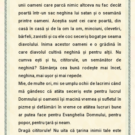
unii oameni care parcă nimic altceva nu fac decât
poartă într-un sac neghina lui satan şi o seamănă
printre oameni. Aceştia sunt cei care poartă, din
casă în casă şi de la om la om, minciuni, clevetiri,
bârfeli, zavistii şi cu ele coc seceriş bogat pe seama
diavolului. Inima acestor oameni e o grădină în
care diavolul cultivă neghină şi pentru alţii. Nu
cumva eşti şi tu, cititorule, un semănător de
neghină? Sămânţa cea bună rodeşte mai încet,
neghina, mai uşor şi mai repede.
Mie, de multe ori, mi se umplu ochii de lacrimi când
mă gândesc că atâta seceriş este pentru lucrul
Domnului şi oamenii îşi macină vremea şi sufletul în
pizme şi defăimări în vreme ce atâtea lucruri bune
ar putea face pentru Evanghelia Domnului, pentru
popor, pentru ţară şi neam.
Dragă cititorule! Nu uita că ţarina inimii tale este