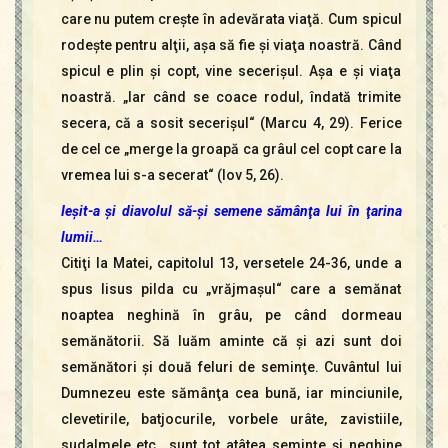
care nu putem creşte în adevărata viaţă. Cum spicul
rodeşte pentru alţii, aşa să fie şi viaţa noastră. Când
spicul e plin şi copt, vine secerişul. Aşa e şi viaţa
noastră. „Iar când se coace rodul, îndată trimite
secera, că a sosit secerişul“ (Marcu 4, 29). Ferice
de cel ce „merge la groapă ca grâul cel copt care la
vremea lui s-a secerat“ (Iov 5, 26).
Ieşit-a şi diavolul să-şi semene sămânţa lui în ţarina
lumii…
Citiţi la Matei, capitolul 13, versetele 24-36, unde a
spus Iisus pilda cu „vrăjmaşul“ care a semănat
noaptea neghină în grâu, pe când dormeau
semănătorii. Să luăm aminte că şi azi sunt doi
semănători şi două feluri de seminţe. Cuvântul lui
Dumnezeu este sămânţa cea bună, iar minciunile,
clevetirile, batjocurile, vorbele urâte, zavistiile,
sudalmele etc., sunt tot atâtea seminţe şi neghine