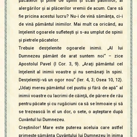
păcatelor şi pline de spinii şi scaii patimilor, ai
alergărilor şi ai plăcerilor vremii de acum. Care să
fie pricina acestui lucru? Nu-i de vină sămânţa, ci-i
de vină pământul inimilor. Mai mult ca oricând, au
înţelenit ogoarele sufleteşti şi s-au umplut de spinii
şi pietrele păcatelor.
Trebuie desţelenite ogoarele inimii. „Al lui
Dumnezeu pământ de arat suntem noi“ – zice
Apostolul Pavel (I Cor. 3, 9). „Araţi pământul cel
înţelenit al inimii voastre şi nu semănaţi în spini.
Desţeleniţi-vă un ogor nou“ (Ier. 4, 3; Osea 10, 12).
„Udaţi mereu pământul cel pustiu şi fără de apă“ al
inimii voastre cu lacrimi de căinţă, de părere de rău
pentru păcate şi cu rugăciuni ca să se înmoaie şi să
se trezească în el un dor, o sete, o aşteptare după
Cuvântul lui Dumnezeu.
Creştinilor! Mare este puterea aceluia care astfel
primeşte sămânţa Cuvântului lui Dumnezeu în inima