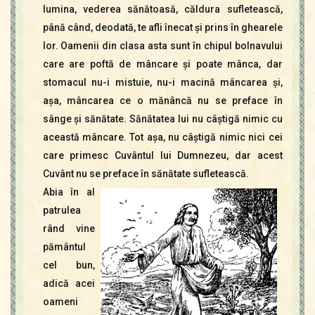
lumina, vederea sănătoasă, căldura sufletească,
până când, deodată, te afli înecat şi prins în ghearele
lor. Oamenii din clasa asta sunt în chipul bolnavului
care are poftă de mâncare şi poate mânca, dar
stomacul nu-i mistuie, nu-i macină mâncarea şi,
aşa, mâncarea ce o mănâncă nu se preface în
sânge şi sănătate. Sănătatea lui nu câştigă nimic cu
această mâncare. Tot aşa, nu câştigă nimic nici cei
care primesc Cuvântul lui Dumnezeu, dar acest
Cuvânt nu se preface în sănătate sufletească.
Abia în al
patrulea
rând vine
pământul
cel bun,
adică acei
oameni