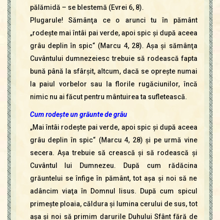
pălămidă – se blestemă (Evrei 6, 8).
Plugarule! Sămânţa ce o arunci tu în pământ
„rodeşte mai întâi pai verde, apoi spic şi după aceea
grâu deplin în spic“ (Marcu 4, 28). Aşa şi sămânţa
Cuvântului dumnezeiesc trebuie să rodească fapta
bună până la sfârşit, altcum, dacă se opreşte numai
la paiul vorbelor sau la florile rugăciunilor, încă
nimic nu ai făcut pentru mântuirea ta sufletească.
Cum rodeşte un grăunte de grâu
„Mai întâi rodeşte pai verde, apoi spic şi după aceea
grâu deplin în spic“ (Marcu 4, 28) şi pe urmă vine
secera. Aşa trebuie să crească şi să rodească şi
Cuvântul lui Dumnezeu. După cum rădăcina
grăuntelui se înfige în pământ, tot aşa şi noi să ne
adâncim viaţa în Domnul Iisus. După cum spicul
primeşte ploaia, căldura şi lumina cerului de sus, tot
aşa şi noi să primim darurile Duhului Sfânt fără de