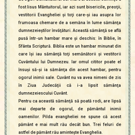
fost Iisus Mântuitorul, iar azi sunt bisericile, preoţii,
vestitorii Evangheliei şi toţi care-şi iau asupra lor
frumoasa chemare de a semăna în lume sămânţa
dumnezeieştilor învăţături. Această sămânţă se află
pusă într-un hambar mare şi deschis: în Biblie, în
Sfânta Scriptură. Biblia este un hambar minunat din
care îşi iau sămânţă toţi semănătorii şi vestitorii
Cuvântului lui Dumnezeu. Iar omul cititor poate el
însuşi să-şi ia sămânţa din acest hambar, pentru
ogorul inimii sale. Cuvânt nu va avea nimeni de zis
în Ziua Judecăţii că i-a lipsit sămânţa
dumnezeiescului Cuvânt.
Pentru ca această sămânţă să poată rodi, are lipsă
mai departe de ogorul, de pământul inimii
oamenilor. Pilda evangheliei ne spune că acest
pământ e mai mult rău decât bun. Trei feluri de
astfel de pământ rău aminteşte Evanghelia.