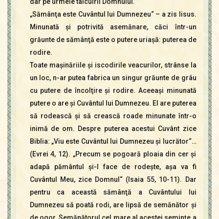
dar pe urmele tâlcuirii Domnului.
„Sămânţa este Cuvântul lui Dumnezeu“ – a zis Iisus.
Minunată şi potrivită asemănare, căci într-un
grăunte de sămânţă este o putere uriaşă: puterea de
rodire.
Toate maşinăriile şi iscodirile veacurilor, strânse la
un loc, n-ar putea fabrica un singur grăunte de grâu
cu putere de încolţire şi rodire. Aceeaşi minunată
putere o are şi Cuvântul lui Dumnezeu. El are puterea
să rodească şi să crească roade minunate într-o
inimă de om. Despre puterea acestui Cuvânt zice
Biblia: „Viu este Cuvântul lui Dumnezeu şi lucrător“…
(Evrei 4, 12). „Precum se pogoară ploaia din cer şi
adapă pământul şi-l face de rodeşte, aşa va fi
Cuvântul Meu, zice Domnul“ (Isaia 55, 10-11). Dar
pentru ca această sămânţă a Cuvântului lui
Dumnezeu să poată rodi, are lipsă de semănător şi
de ogor. Semănătorul cel mare al acestei seminţe a