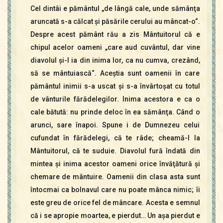
Cel dintâi e pământul „de lângă cale, unde sămânţa
aruncată s-a călcat şi păsările cerului au mâncat-o“.
Despre acest pământ rău a zis Mântuitorul că e
chipul acelor oameni „care aud cuvântul, dar vine
diavolul şi-l ia din inima lor, ca nu cumva, crezând,
să se mântuiască“. Aceştia sunt oamenii în care
pământul inimii s-a uscat şi s-a învârtoşat cu totul
de vânturile fărădelegilor. Inima acestora e ca o
cale bătută: nu prinde deloc în ea sămânţa. Când o
arunci, sare înapoi. Spune i de Dumnezeu celui
cufundat în fărădelegi, că te râde; cheamă-l la
Mântuitorul, că te suduie. Diavolul fură îndată din
mintea şi inima acestor oameni orice învăţătură şi
chemare de mântuire. Oamenii din clasa asta sunt
întocmai ca bolnavul care nu poate mânca nimic; îi
este greu de orice fel de mâncare. Acesta e semnul
că i se apropie moartea, e pierdut… Un aşa pierdut e