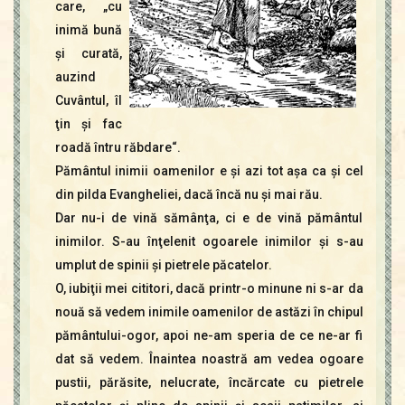
care, „cu
inimă bună
şi curată,
auzind
Cuvântul, îl
ţin şi fac
roadă întru răbdare“.
Pământul inimii oamenilor e şi azi tot aşa ca şi cel
din pilda Evangheliei, dacă încă nu şi mai rău.
Dar nu-i de vină sămânţa, ci e de vină pământul
inimilor. S-au înţelenit ogoarele inimilor şi s-au
umplut de spinii şi pietrele păcatelor.
O, iubiţii mei cititori, dacă printr-o minune ni s-ar da
nouă să vedem inimile oamenilor de astăzi în chipul
pământului-ogor, apoi ne-am speria de ce ne-ar fi
dat să vedem. Înaintea noastră am vedea ogoare
pustii, părăsite, nelucrate, încărcate cu pietrele