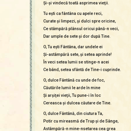
Şi-şi vindecă toată asprimea vieţii.
Tu eşti ca fântâna cu apele reci,
Curate şi limpezi, şi dulci spre oricine,
Ce stâmpără plânsul oricui până-n veci,
Dar umple de sete şi dor după Tine.
O, Tu eşti Fântâna, dar undele ei
Şi-astâmpără sete, şi setea aprinde!
În veci setea lumii se stinge-n acei
Ce bând, setea sfântă de Tine-i cuprinde.
O, dulce Fântână cu unde de foc,
Căutările lumii le arde în mine
Şi arşiţei vieţii, Tu pune-i în loc
Cereasca şi dulcea căutare de Tine.
O, dulce Fântână, din ciutura Ta,
Potir cu mireasmă de Trup și de Sânge,
Astâmpără-n mine-nsetarea cea grea