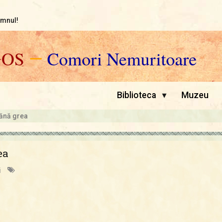
omnul!
GOS
—
Comori Nemuritoare
▾
Biblioteca
Muzeu
ănă grea
ea
i