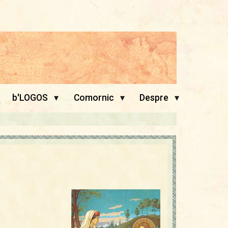
▾
▾
▾
b'LOGOS
Comornic
Despre