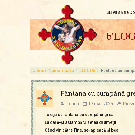
Slăvit să fie D
b'LO
Comori Nemuritoare
bLOGOS
Fântâna cu cump
Fântâna cu cumpănă gr
admin
17 mai, 2025
Poezi
Tu eşti ca fântâna cu cumpănă grea
La care-şi astâmpără setea drumeţii
Când vin către Tine, se-apleacă şi bea,