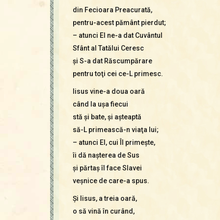
din Fecioara Preacurată,
pentru-acest pământ pierdut;
– atunci El ne-a dat Cuvântul
Sfânt al Tatălui Ceresc
şi S-a dat Răscumpărare
pentru toţi cei ce-L primesc.
Iisus vine-a doua oară
când la uşa fiecui
stă şi bate, şi aşteaptă
să-L primească-n viaţa lui;
– atunci El, cui Îl primeşte,
îi dă naşterea de Sus
şi părtaş îl face Slavei
veşnice de care-a spus.
Şi Iisus, a treia oară,
o să vină în curând,