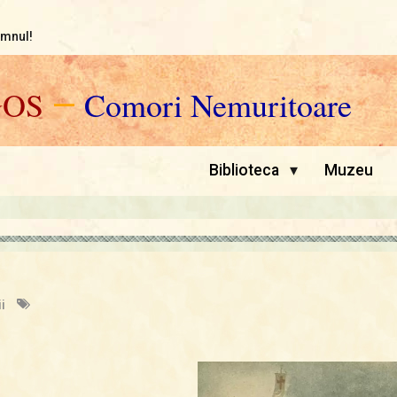
omnul!
GOS
—
Comori Nemuritoare
▾
Biblioteca
Muzeu
i