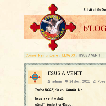
Slăvit să fie D
b'LO
Comori Nemuritoare
bLOGOS
IISUS A VENIT
IISUS A VENIT
admin
24 dec., 2022
Poezi
Traian DORZ,
din vol.
Cântări Noi
Iisus a venit o dată
când în iesle S-a Născut