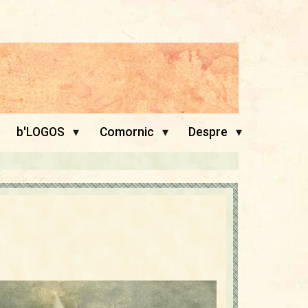
▾
▾
▾
b'LOGOS
Comornic
Despre