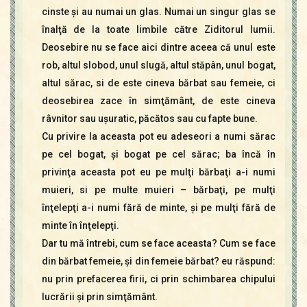
cinste şi au numai un glas. Numai un singur glas se
înalţă de la toate limbile către Ziditorul lumii.
Deosebire nu se face aici dintre aceea că unul este
rob, altul slobod, unul slugă, altul stăpân, unul bogat,
altul sărac, si de este cineva bărbat sau femeie, ci
deosebirea zace în simţământ, de este cineva
râvnitor sau uşuratic, păcătos sau cu fapte bune.
Cu privire la aceasta pot eu adeseori a numi sărac
pe cel bogat, şi bogat pe cel sărac; ba încă în
privinţa aceasta pot eu pe mulţi bărbaţi a-i numi
muieri, si pe multe muieri – bărbaţi, pe mulţi
înţelepţi a-i numi fără de minte, şi pe mulţi fără de
minte în înţelepţi.
Dar tu mă întrebi, cum se face aceasta? Cum se face
din bărbat femeie, şi din femeie bărbat? eu răspund:
nu prin prefacerea firii, ci prin schimbarea chipului
lucrării şi prin simţământ.