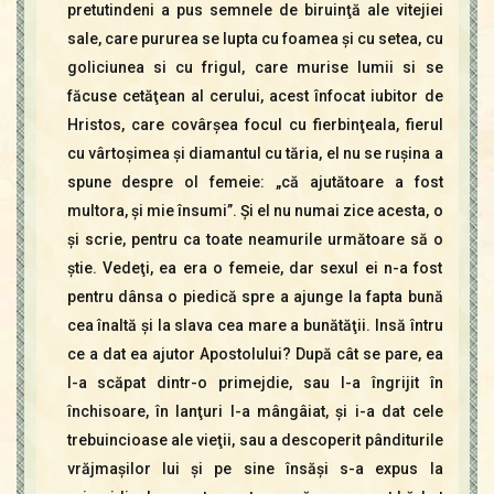
pretutindeni a pus semnele de biruinţă ale vitejiei
sale, care pururea se lupta cu foamea şi cu setea, cu
goliciunea si cu frigul, care murise lumii si se
făcuse cetăţean al cerului, acest înfocat iubitor de
Hristos, care covârşea focul cu fierbinţeala, fierul
cu vârtoşimea şi diamantul cu tăria, el nu se ruşina a
spune despre ol femeie: „că ajutătoare a fost
multora, şi mie însumi”. Şi el nu numai zice acesta, o
şi scrie, pentru ca toate neamurile următoare să o
ştie. Vedeţi, ea era o femeie, dar sexul ei n-a fost
pentru dânsa o piedică spre a ajunge la fapta bună
cea înaltă şi la slava cea mare a bunătăţii. Insă întru
ce a dat ea ajutor Apostolului? După cât se pare, ea
l-a scăpat dintr-o primejdie, sau l-a îngrijit în
închisoare, în lanţuri l-a mângâiat, şi i-a dat cele
trebuincioase ale vieţii, sau a descoperit pânditurile
vrăjmaşilor lui şi pe sine însăşi s-a expus la