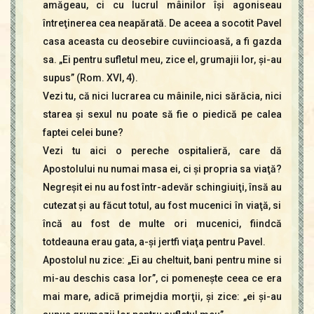
amăgeau, ci cu lucrul mâinilor îşi agoniseau
întreţinerea cea neapărată. De aceea a socotit Pavel
casa aceasta cu deosebire cuviincioasă, a fi gazda
sa. „Ei pentru sufletul meu, zice el, grumajii lor, şi-au
supus” (Rom. XVI, 4).
Vezi tu, că nici lucrarea cu mâinile, nici sărăcia, nici
starea şi sexul nu poate să fie o piedică pe calea
faptei celei bune?
Vezi tu aici o pereche ospitalieră, care dă
Apostolului nu numai masa ei, ci şi propria sa viaţă?
Negreşit ei nu au fost într-adevăr schingiuiţi, însă au
cutezat şi au făcut totul, au fost mucenici în viaţă, si
încă au fost de multe ori mucenici, fiindcă
totdeauna erau gata, a-şi jertfi viaţa pentru Pavel.
Apostolul nu zice: „Ei au cheltuit, bani pentru mine si
mi-au deschis casa lor”, ci pomeneşte ceea ce era
mai mare, adică primejdia morţii, şi zice: „ei şi-au