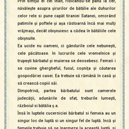
Prin simţul ei cel înalt, ridicându-se până la cer,
năvăleşte asupra şirurilor de bătălie ale duhurilor
celor rele si pune capăt tiraniei Satanei, omorând
patimile şi poftele şi aşa răstoarnă încă mai mulţi
vrăjmaşi, decât obişnuiesc a cădea în bătăliile cele
obişnuite.
Ea ucide nu oameni, ci gândurile cele nebuneşti,
cele păcătoase. In lucrurile cele vremelnice şi
trupeşti bărbatul şi muierea se deosebesc. Femeii i
se cuvine ghergheful, fusul, coşniţa şi căutarea
gospodăriei casei. Ea trebuie să rămână în casă şi
să crească copiii săi.
Dimpotrivă, partea bărbatului sunt camerele
judecăţii, adunările de sfat, treburile lumeşti,
războiul si bătălia ş.a.
Însă în luptele cucerniciei bărbatul si femeia au un
singur loc de luptă si un singur fel de luptă. Incă şi
femeile trebuie să se înarmeze la această luptă, si