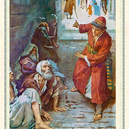
Contact
Icoane
Mărgăritare
Calendar
Glosar
Repere