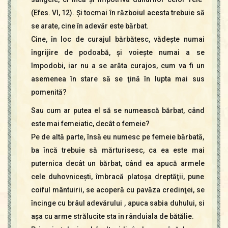
(Efes. VI, 12). Şi tocmai în războiul acesta trebuie să
se arate, cine în adevăr este bărbat.
Cine, în loc de curajul bărbătesc, vădeşte numai
îngrijire de podoabă, şi voieşte numai a se
împodobi, iar nu a se arăta curajos, cum va fi un
asemenea în stare să se ţină în lupta mai sus
pomenită?
Sau cum ar putea el să se numească bărbat, când
este mai femeiatic, decât o femeie?
Pe de altă parte, însă eu numesc pe femeie bărbată,
ba încă trebuie să mărturisesc, ca ea este mai
puternica decât un bărbat, când ea apucă armele
cele duhovniceşti, îmbracă platoşa dreptăţii, pune
coiful mântuirii, se acoperă cu pavăza credinţei, se
încinge cu brâul adevărului , apuca sabia duhului, si
aşa cu arme strălucite sta in rânduiala de bătălie.