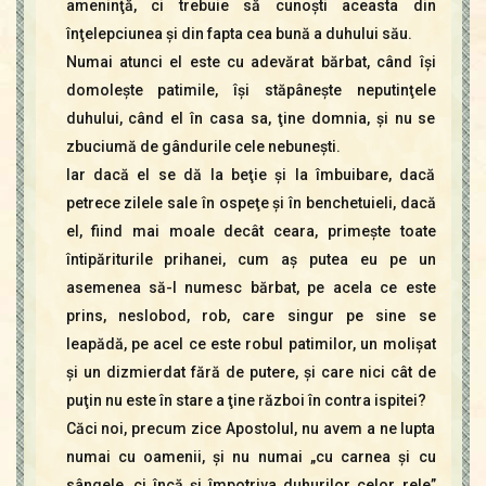
ameninţă, ci trebuie să cunoşti aceasta din
înţelepciunea şi din fapta cea bună a duhului său.
Numai atunci el este cu adevărat bărbat, când îşi
domoleşte patimile, îşi stăpâneşte neputinţele
duhului, când el în casa sa, ţine domnia, şi nu se
zbuciumă de gândurile cele nebuneşti.
Iar dacă el se dă la beţie şi la îmbuibare, dacă
petrece zilele sale în ospeţe şi în benchetuieli, dacă
el, fiind mai moale decât ceara, primeşte toate
întipăriturile prihanei, cum aş putea eu pe un
asemenea să-l numesc bărbat, pe acela ce este
prins, neslobod, rob, care singur pe sine se
leapădă, pe acel ce este robul patimilor, un molişat
şi un dizmierdat fără de putere, şi care nici cât de
puţin nu este în stare a ţine război în contra ispitei?
Căci noi, precum zice Apostolul, nu avem a ne lupta
numai cu oamenii, şi nu numai „cu carnea şi cu
sângele, ci încă şi împotriva duhurilor celor rele”