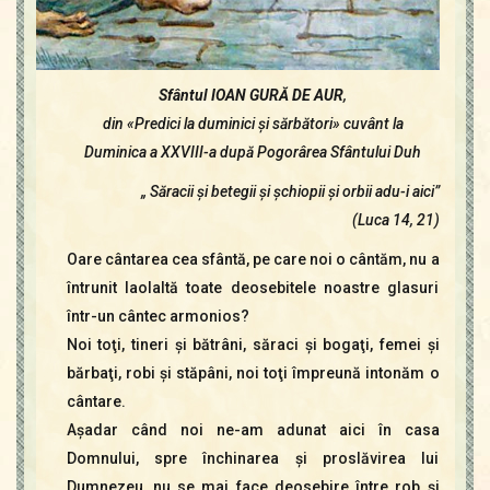
Sfântul IOAN GURĂ DE AUR
,
din «Predici la duminici şi sărbători» cuvânt la
Duminica a XXVIII-a după Pogorârea Sfântului Duh
„ Săracii şi betegii şi şchiopii şi orbii adu-i aici”
(Luca 14, 21)
Oare cântarea cea sfântă, pe care noi o cântăm, nu a
întrunit laolaltă toate deosebitele noastre glasuri
într-un cântec armonios?
Noi toţi, tineri şi bătrâni, săraci şi bogaţi, femei şi
bărbaţi, robi şi stăpâni, noi toţi împreună intonăm o
cântare.
Aşadar când noi ne-am adunat aici în casa
Domnului, spre închinarea şi proslăvirea lui
Dumnezeu, nu se mai face deosebire între rob şi