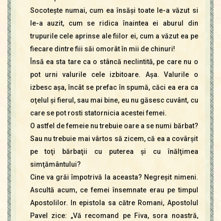
Socoteşte numai, cum ea însăşi toate le-a văzut si
le-a auzit, cum se ridica înaintea ei aburul din
trupurile cele aprinse ale fiilor ei, cum a văzut ea pe
fiecare dintre fiii săi omorât în mii de chinuri!
Însă ea sta tare ca o stâncă neclintită, pe care nu o
pot urni valurile cele izbitoare. Aşa. Valurile o
izbesc aşa, încât se prefac în spumă, căci ea era ca
oţelul şi fierul, sau mai bine, eu nu găsesc cuvânt, cu
care se pot rosti statornicia acestei femei.
O astfel de femeie nu trebuie oare a se numi bărbat?
Sau nu trebuie mai vârtos să zicem, că ea a covârşit
pe toţi bărbaţii cu puterea şi cu înălţimea
simţământului?
Cine va grăi împotrivă la aceasta? Negreşit nimeni.
Ascultă acum, ce femei însemnate erau pe timpul
Apostolilor. In epistola sa către Romani, Apostolul
Pavel zice: „Vă recomand pe Fiva, sora noastră,