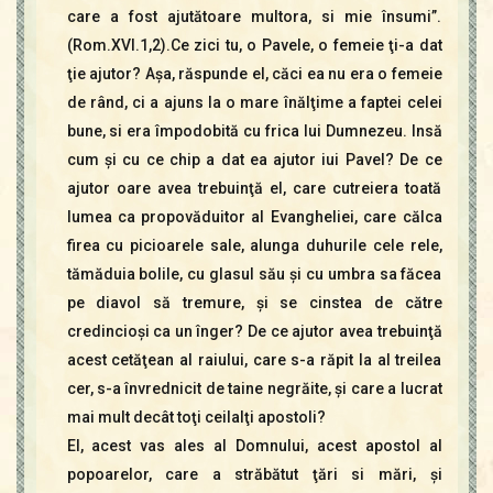
care a fost ajutătoare multora, si mie însumi”.
(Rom.XVI.1,2).Ce zici tu, o Pavele, o femeie ţi-a dat
ţie ajutor? Aşa, răspunde el, căci ea nu era o femeie
de rând, ci a ajuns la o mare înălţime a faptei celei
bune, si era împodobită cu frica lui Dumnezeu. Insă
cum şi cu ce chip a dat ea ajutor iui Pavel? De ce
ajutor oare avea trebuinţă el, care cutreiera toată
lumea ca propovăduitor al Evangheliei, care călca
firea cu picioarele sale, alunga duhurile cele rele,
tămăduia bolile, cu glasul său şi cu umbra sa făcea
pe diavol să tremure, şi se cinstea de către
credincioşi ca un înger? De ce ajutor avea trebuinţă
acest cetăţean al raiului, care s-a răpit la al treilea
cer, s-a învrednicit de taine negrăite, şi care a lucrat
mai mult decât toţi ceilalţi apostoli?
El, acest vas ales al Domnului, acest apostol al
popoarelor, care a străbătut ţări si mări, şi