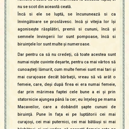
nu se scot din această ceată.
Încă si ele se luptă, se încununează si ca
învingătoare se proslăvesc. Incă şi vitejia lor îşi
agoniseşte răsplătiri, premii si cununi, încă şi
semnele învingerii lor sunt pompoase, încă si
biruinţele lor sunt multe şi numeroase.
Dar pentru ca să nu credeţi, că toate acestea sunt
numai nişte cuvinte deşarte, pentru ca mai vârtos să
cunoaşteţi lămurit, cum multe femei sunt mai tari şi
mai curajoase decât bărbaţii, vreau să vă arăt o
femeie, care, deşi după firea ei era numai femeie,
dar prin mărimea faptei cele bune a ei şi prin
statornicie ajungea până la cer; eu înţeleg pe mama
Macaveilor, care a dobândit şapte cununi de
biruinţă. Pune în faţa ei pe luptătorii cei mai
curajoşi, cei mai puternici, cei mai bătăuşi si mai