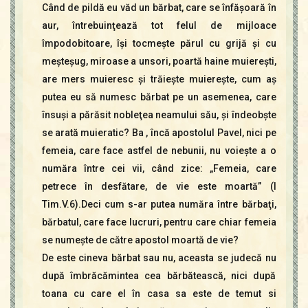
Când de pildă eu văd un bărbat, care se înfăşoară în
aur, întrebuinţează tot felul de mijloace
împodobitoare, îşi tocmeşte părul cu grijă şi cu
meşteşug, miroase a unsori, poartă haine muiereşti,
are mers muieresc şi trăieşte muiereşte, cum aş
putea eu să numesc bărbat pe un asemenea, care
însuşi a părăsit nobleţea neamului său, şi îndeobşte
se arată muieratic? Ba , încă apostolul Pavel, nici pe
femeia, care face astfel de nebunii, nu voieşte a o
număra între cei vii, când zice: „Femeia, care
petrece în desfătare, de vie este moartă” (l
Tim.V.6).Deci cum s-ar putea număra între bărbaţi,
bărbatul, care face lucruri, pentru care chiar femeia
se numeşte de către apostol moartă de vie?
De este cineva bărbat sau nu, aceasta se judecă nu
după îmbrăcămintea cea bărbătească, nici după
toana cu care el în casa sa este de temut si