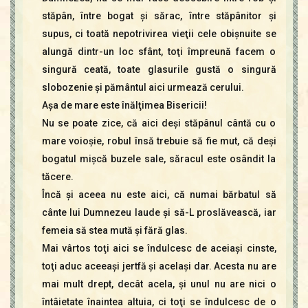
stăpân, între bogat şi sărac, între stăpânitor şi
supus, ci toată nepotrivirea vieţii cele obişnuite se
alungă dintr-un loc sfânt, toţi împreună facem o
singură ceată, toate glasurile gustă o singură
slobozenie şi pământul aici urmează cerului.
Aşa de mare este înălţimea Bisericii!
Nu se poate zice, că aici deşi stăpânul cântă cu o
mare voioşie, robul însă trebuie să fie mut, că deşi
bogatul mişcă buzele sale, săracul este osândit la
tăcere.
Încă şi aceea nu este aici, că numai bărbatul să
cânte lui Dumnezeu laude şi să-L proslăvească, iar
femeia să stea mută şi fără glas.
Mai vârtos toţi aici se îndulcesc de aceiaşi cinste,
toţi aduc aceeaşi jertfă şi acelaşi dar. Acesta nu are
mai mult drept, decât acela, şi unul nu are nici o
întâietate înaintea altuia, ci toţi se îndulcesc de o