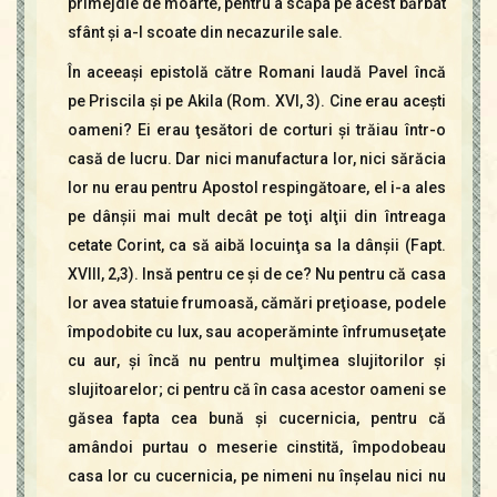
primejdie de moarte, pentru a scăpa pe acest bărbat
sfânt şi a-l scoate din necazurile sale.
În aceeaşi epistolă către Romani laudă Pavel încă
pe Priscila şi pe Akila (Rom. XVI, 3). Cine erau aceşti
oameni? Ei erau ţesători de corturi şi trăiau într-o
casă de lucru. Dar nici manufactura lor, nici sărăcia
lor nu erau pentru Apostol respingătoare, el i-a ales
pe dânşii mai mult decât pe toţi alţii din întreaga
cetate Corint, ca să aibă locuinţa sa la dânşii (Fapt.
XVIII, 2,3). Insă pentru ce şi de ce? Nu pentru că casa
lor avea statuie frumoasă, cămări preţioase, podele
împodobite cu lux, sau acoperăminte înfrumuseţate
cu aur, şi încă nu pentru mulţimea slujitorilor şi
slujitoarelor; ci pentru că în casa acestor oameni se
găsea fapta cea bună şi cucernicia, pentru că
amândoi purtau o meserie cinstită, împodobeau
casa lor cu cucernicia, pe nimeni nu înşelau nici nu