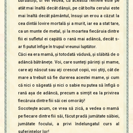
bărbătoşi, si vei vedea, că această femeie este pe
atât mai înaltă decât dânşii, pe cât bolta cerului este
mai înaltă decât pământul, însuşi un erou a căzut la
cea dintâi lovire mortală şi a murit, iar ea a stat tare,
ca un munte de metal, şi la moartea fiecăruia dintre
fiii ei sufletul ei capătă o rană mai adâncă, decât s-
ar fi putut înfige în trupul vreunui luptător.
Căci ea era mamă, şi totodată văduvă, şi slăbită de o
adâncă bătrâneţe. Voi, care sunteţi părinţi şi mame,
care aţi născut sau aţi crescut copii, voi ştiţi, cât de
mare a trebuit să fie durerea acestei mame, şi cum
că nici o săgeată şi nici o sabie nu putea să înfigă o
rană aşa de adâncă, precum a simţit ea la privirea
fiecăruia dintre fiii săi cei omorâţi!
Socoteşte acum, ce vrea să zică, a vedea o mamă
pe fiecare dintre fiii săi, făcut pradă jumătate săbiei,
jumătate focului, a privi îndelungatul curs al
suferinţelor lor!