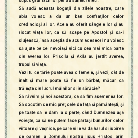
supus grumazii lor pentru sufletul meu”.
Să audă aceasta bogaţii din zilele noastre, care
abia voiesc a da un ban confraţilor celor
credincioşi ai lor. Aceia au oferit sângele lor şi au
riscat viaţa lor, ca să scape pe Apostol şi să-i
slujească, însă aceştia de acum adeseori nu voiesc
să ajute pe cei nevoiaşi nici cu cea mai mică parte
din averea lor. Priscila şi Akila au jertfit averea,
trupul si viaţa.
Vezi tu ce tărie poate avea o femeie, şi vezi, cât de
înalt şi mare poate să fie un bărbat, măcar că
trăieşte din lucrul mâinilor si în sărăcie?
Să râvnim şi noi acestora, ca să fim asemenea lor.
Să socotim de mic preţ cele de faţă şi pământeşti, şi
pe toate să le dăm la o parte, când Dumnezeu aşa
voieşte, ca să ne putem face părtaşi bunurilor celor
viitoare şi veşnice, pe care ni le va da harul si iubirea
de oameni a Domnului nostru Iisus Hristos, prin