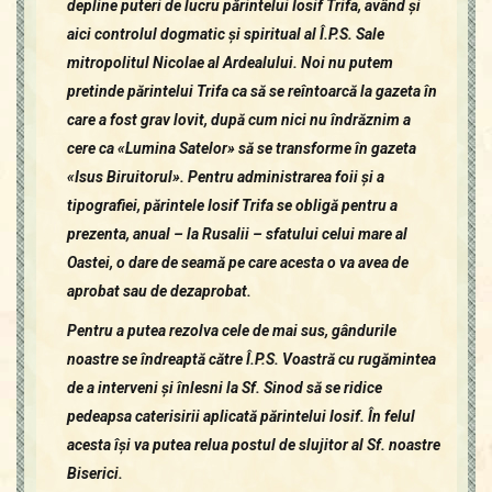
depline puteri de lucru părintelui Iosif Trifa, având şi
aici controlul dogmatic şi spiritual al Î.P.S. Sale
mitropolitul Nicolae al Ardealului. Noi nu putem
pretinde părintelui Trifa ca să se reîntoarcă la gazeta în
care a fost grav lovit, după cum nici nu îndrăznim a
cere ca «Lumina Satelor» să se transforme în gazeta
«Isus Biruitorul». Pentru administrarea foii şi a
tipografiei, părintele Iosif Trifa se obligă pentru a
prezenta, anual – la Rusalii – sfatului celui mare al
Oastei, o dare de seamă pe care acesta o va avea de
aprobat sau de dezaprobat.
Pentru a putea rezolva cele de mai sus, gândurile
noastre se îndreaptă către Î.P.S. Voastră cu rugămintea
de a interveni şi înlesni la Sf. Sinod să se ridice
pedeapsa caterisirii aplicată părintelui Iosif. În felul
acesta îşi va putea relua postul de slujitor al Sf. noastre
Biserici.