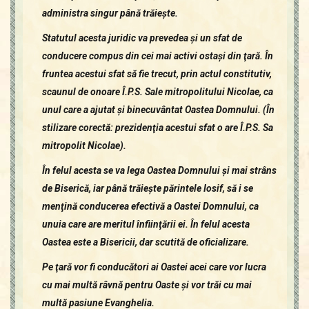
administra singur până trăieşte.
Statutul acesta juridic va prevedea şi un sfat de
conducere compus din cei mai activi ostaşi din ţară. În
fruntea acestui sfat să fie trecut, prin actul constitutiv,
scaunul de onoare Î.P.S. Sale mitropolitului Nicolae, ca
unul care a ajutat şi binecuvântat Oastea Domnului. (În
stilizare corectă: prezidenţia acestui sfat o are Î.P.S. Sa
mitropolit Nicolae).
În felul acesta se va lega Oastea Domnului şi mai strâns
de Biserică, iar până trăieşte părintele Iosif, să i se
menţină conducerea efectivă a Oastei Domnului, ca
unuia care are meritul înfiinţării ei. În felul acesta
Oastea este a Bisericii, dar scutită de oficializare.
Pe ţară vor fi conducători ai Oastei acei care vor lucra
cu mai multă râvnă pentru Oaste şi vor trăi cu mai
multă pasiune Evanghelia.