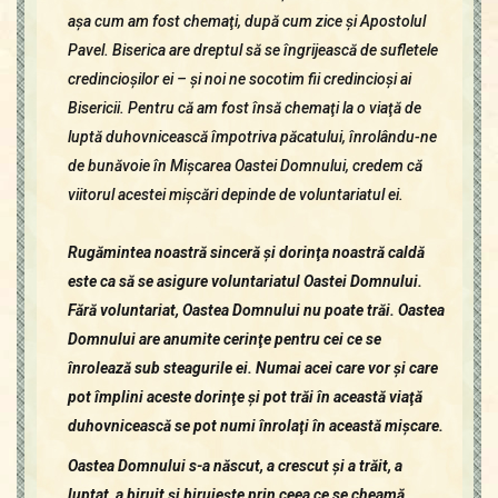
aşa cum am fost chemaţi, după cum zice şi Apostolul
Pavel. Biserica are dreptul să se îngrijească de sufletele
credincioşilor ei – şi noi ne socotim fii credincioşi ai
Bisericii. Pentru că am fost însă chemaţi la o viaţă de
luptă duhovnicească împotriva păcatului, înrolându-ne
de bunăvoie în Mişcarea Oastei Domnului, credem că
viitorul acestei mişcări depinde de voluntariatul ei.
Rugămintea noastră sinceră şi dorinţa noastră caldă
este ca să se asigure voluntariatul Oastei Domnului.
Fără voluntariat, Oastea Domnului nu poate trăi. Oastea
Domnului are anumite cerinţe pentru cei ce se
înrolează sub steagurile ei. Numai acei care vor şi care
pot împlini aceste dorinţe şi pot trăi în această viaţă
duhovnicească se pot numi înrolaţi în această mişcare.
Oastea Domnului s-a născut, a crescut şi a trăit, a
luptat, a biruit şi biruieşte prin ceea ce se cheamă