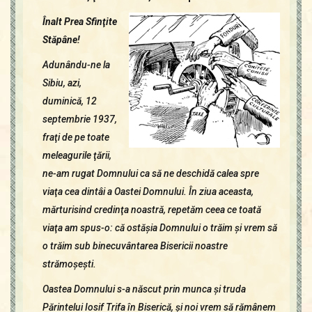
Contact
Icoane
Înalt Prea Sfinţite
Mărgăritare
Stăpâne!
Calendar
Adunându-ne la
Glosar
Sibiu, azi,
Repere
duminică, 12
septembrie 1937,
fraţi de pe toate
meleagurile ţării,
ne-am rugat Domnului ca să ne deschidă calea spre
viaţa cea dintâi a Oastei Domnului. În ziua aceasta,
mărturisind credinţa noastră, repetăm ceea ce toată
viaţa am spus-o: că ostăşia Domnului o trăim şi vrem să
o trăim sub binecuvântarea Bisericii noastre
strămoşeşti.
Oastea Domnului s-a născut prin munca şi truda
Părintelui Iosif Trifa în Biserică, şi noi vrem să rămânem