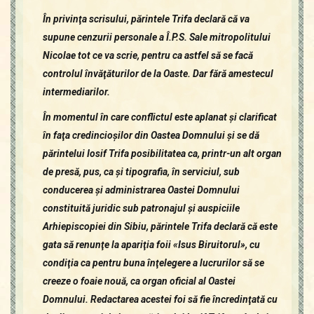
În privinţa scrisului, părintele Trifa declară că va
supune cenzurii personale a Î.P.S. Sale mitropolitului
Nicolae tot ce va scrie, pentru ca astfel să se facă
controlul învăţăturilor de la Oaste. Dar fără amestecul
intermediarilor.
În momentul în care conflictul este aplanat şi clarificat
în faţa credincioşilor din Oastea Domnului şi se dă
părintelui Iosif Trifa posibilitatea ca, printr-un alt organ
de presă, pus, ca şi tipografia, în serviciul, sub
conducerea şi administrarea Oastei Domnului
constituită juridic sub patronajul şi auspiciile
Arhiepiscopiei din Sibiu, părintele Trifa declară că este
gata să renunţe la apariţia foii «Isus Biruitorul», cu
condiţia ca pentru buna înţelegere a lucrurilor să se
creeze o foaie nouă, ca organ oficial al Oastei
Domnului. Redactarea acestei foi să fie încredinţată cu