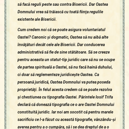
să facă reguli peste sau contra Bisericii. Dar Oastea
Domnului vrea să trăiască cu toată fiinţa regulile
existente ale Bisericii.
Cum credem noi că se poate asigura voluntariatul
Oastei? Canonic şi dogmatic, Oastea să nu aibă alte
învăţături decât cele ale Bisericii. Dar conducerea
administrativă să fie de sine stătătoare. Să se creeze
pentru aceasta un statut-tip juridic care să nu se ocupe
de partea spirituală a Oastei, să nu facă haină duhului,
ci doar să reglementeze juridiceşte Oastea. Ca
persoană juridică, Oastea Domnului va putea poseda
proprietăţi. În felul acesta credem că se poate rezolva
şi chestiunea cu tipografia Oastei. Părintele Iosif Trifa
declară că donează tipografia ce o are Oastei Domnului
constituită juridic. Iar noi am socotit că pentru marele
sacrificiu ce l-a făcut cu această tipografie, vânzându-şi
averea pentru a o cumpăra, să i se dea dreptul de a o