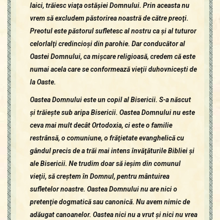
laici, trăiesc viaţa ostăşiei Domnului. Prin aceasta nu
vrem să excludem păstorirea noastră de către preoţi.
Preotul este păstorul sufletesc al nostru ca şi al tuturor
celorlalţi credincioşi din parohie. Dar conducător al
Oastei Domnului, ca mişcare religioasă, credem că este
numai acela care se conformează vieţii duhovniceşti de
la Oaste.
Oastea Domnului este un copil al Bisericii. S-a născut
şi trăieşte sub aripa Bisericii. Oastea Domnului nu este
ceva mai mult decât Ortodoxia, ci este o familie
restrânsă, o comuniune, o frăţietate evanghelică cu
gândul precis de a trăi mai intens învăţăturile Bibliei şi
ale Bisericii. Ne trudim doar să ieşim din comunul
vieţii, să creştem în Domnul, pentru mântuirea
sufletelor noastre. Oastea Domnului nu are nici o
pretenţie dogmatică sau canonică. Nu avem nimic de
adăugat canoanelor. Oastea nici nu a vrut şi nici nu vrea