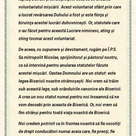
voluntariatul mişcării. Acest voluntariat sfânt prin care
a lucrat revărsarea Duhului a fost şi este fiinţa şi
biruinţa acestei lucrări duhovniceşti. Or, statutele care
s-au făcut pentru această Lucrare nimicesc, ating şi
sting tocmai acest voluntariat.
De aceea, cu supunere şi devotament, rugăm pe Î.P.S.
Sa mitropolit Nicolae, sprijinitorul şi păstorul nostru,
ca să intervină pentru anularea statutelor făcute
acestei mişcări. Oastea Domnului are un statut: este
legea Bisericii noastre strămoşeşti. Noi vrem să trăim
sub această lege, sub orânduirile canonice ale Bisericii.
A crea un nou statut numai pentru noi înseamnă că ne
vom deosebi prin aceasta de Biserică. Or, noi vrem să
fim strânşi pentru toată viaţa noastră de Biserică.
Noi credem potrivit ca în fruntea noastră să fie socotiţi
de drept conducători numai aceia care, fie preoţi, fie