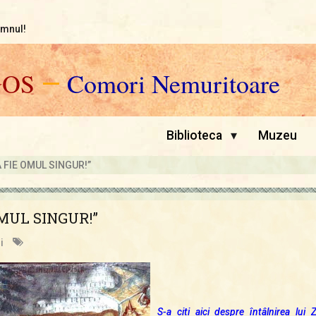
omnul!
GOS
—
Comori Nemuritoare
▾
Biblioteca
Muzeu
Ă FIE OMUL SINGUR!”
OMUL SINGUR!”
i
S-a citi aici despre întâlnirea lu