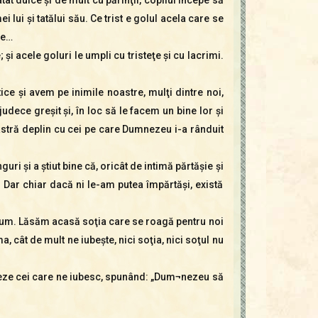
 lui şi tatălui său. Ce trist e golul acela care se
ne…
şi acele goluri le umpli cu tristeţe şi cu lacrimi.
ce şi avem pe inimile noastre, mulţi dintre noi,
judece greşit şi, în loc să le facem un bine lor şi
stră deplin cu cei pe care Dumnezeu i-a rânduit
ri şi a ştiut bine că, oricât de intimă părtăşie şi
 Dar chiar dacă ni le-am putea împărtăşi, există
 drum. Lăsăm acasă soţia care se roagă pentru noi
cât de mult ne iubeşte, nici soţia, nici soţul nu
reseze cei care ne iubesc, spunând: „Dum¬nezeu să