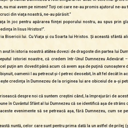
u mai avem pe nimeni! Toţi cei care ne-au promis ajutorul ne-au trăd
cruci din viaţa noastră, ne-au părăsit.”
iaţa în joc pentru apărarea fiinţei poporului nostru, au spus prin g
edinţa în Iisus Hristos!”.
ria Bisericii lui. Cu Viaţa şi cu Soarta lui Hristos. Şi această sfântă
m avut în istoria noastră atâtea dovezi de dragoste din partea lui Dum
nceputul istoriei noastre, că credem într-Unul Dumnezeu Adevărat – t
 cel puţin am dovedit până acum că avem aşa de puţină cunoaştere d
bişnuit, oamenii l au petrecut şi-l petrec deosebit, în alt fel decât în 
seşte credinţa în Dumnezeu de la originea lui are obiceiul de a-şi p
sească despre noi că suntem creştini când, la împrejurări de aceste
pune în Cuvântul Sfânt al lui Dumnezeu că se identifică aşa de strâns 
a aceste evenimente să se petreacă aşa, fără Dumnezeu, cum se petr
eastă nuntă, celor care sunt pentru prima dată la un astfel de prilej 