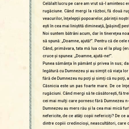
Celălalt lucru pe care am vrut să-l amintesc 
rugăciune. Când mergi la război, fă două rugă
veacurilor, înţelepţii popoarelor, părinţii noş
eşti în cea mai liniştită dimineaţă, [păşind] p
Noi suntem bătrâni acum, dar în tinereţea noas
să spună: „Doamne, ajută!”. Pentru că de cele 
Când, primăvara, tata mă lua cu el la plug (
cruce şi spunea: „Doamne, ajută-ne!”.
Punea sămânţa în pământ şi privea în sus; dac
legătură cu Dumnezeu şi au simţit că viaţa lor
fără de Dumnezeu nu poţi şi simţi că nu poţi,
Căsnicia este un pas foarte mare. De ce înţe
rugăciuni. Când mergi să te căsătoreşti, fă trei
cei mai mulţi care pornesc fără Dumnezeu n-aj
Dumnezeu au mers rău şi la cea mai mică furtun
nefericite, de ce atâţi copii nefericiţi? De c
dintre copiii credincioşi, neascultători, care