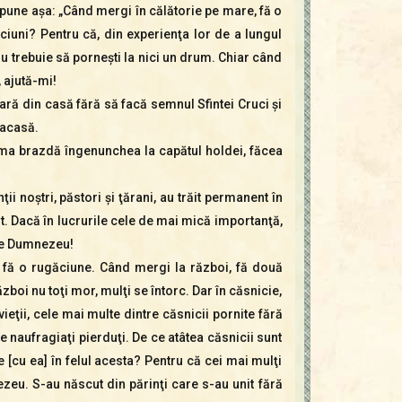
pune aşa: „Când mergi în călătorie pe mare, fă o
ciuni? Pentru că, din experienţa lor de a lungul
 nu trebuie să porneşti la nici un drum. Chiar când
 ajută-mi!
ară din casă fără să facă semnul Sfintei Cruci şi
 acasă.
rima brazdă îngenunchea la capătul holdei, făcea
noştri, păstori şi ţărani, au trăit permanent în
t. Dacă în lucrurile cele de mai mică importanţă,
 de Dumnezeu!
, fă o rugăciune. Când mergi la război, fă două
zboi nu toţi mor, mulţi se întorc. Dar în căsnicie,
ţii, cele mai multe dintre căsnicii pornite fără
 naufragiaţi pierduţi. De ce atâtea căsnicii sunt
 [cu ea] în felul acesta? Pentru că cei mai mulţi
ezeu. S-au născut din părinţi care s-au unit fără