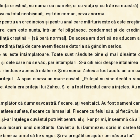
nţa creştină, nu numai cu numele, ci cu viaţa şi cu trăirea noastră) 
ceva cu totul neobişnuit, ieşit din comun, ceva anormal…
le pentru un credincios şi pentru unul care mărturiseşte că este creşt
re, cum este nunta, într-un fel păgânesc, condamnat şi de credinţ
tiinţă creştină – [să pară normal]. De aceea am dori să ne aducem a
credinţă faţă de care avem fiecare datoria să gândim serios.
e nu este întâmplătoare. Toate sunt rânduite bine şi mai dinaint
şi cele care nu se văd, par întâmplări. S-a citi aici despre întâlnirea
rânduise această întâlnire. Şi nu numai Zaheu a fost acolo un om ca
ilejul… A spus cineva un mare cuvânt: „Prilejul nu vine decât o singu
. Acela era prilejul lui Zaheu. Şi el a fost fericitul care a înţeles. Au ma
tâmplător că dumneavoastră, fiecare, aţi venit aici. Au fost oameni car
 atâtea suflete, fiecare cu lumea lui. Fiecare cu felul său. Şi fiecăru
şi-ar înţelege cuvântul potrivit pentru el şi l-ar primi, înseamnă că a în
ă lucruri: unul din Sfântul Cuvânt al lui Dumnezeu scris în cartea Ge
bine ca omul să fie singur. Şi i-a pregătit un ajutor pe măsura lui”.