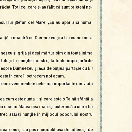
at. Toţi cei care s-au fălit că sunt prieteni ne-
lasul lui Ştefan cel Mare: „Eu nu apăr aici numai
 alianţă a noastră cu Dumnezeu şi a Lui cu noi ne-a
nezeu şi grijă şi deşi mărturisim din toată inima
otuşi la nunţile noastre, la toate împrejurările
espre Dumnezeu şi aşa de puţină părtăşie cu El!
acesta în care îl petrecem noi acum.
etrece evenimentele cele mai importante din viaţa
a cum este nunta – şi care este o Taină sfântă a
cu însemnătatea cea mare şi puternică a unirii lui
ec astăzi nunţile în mijlocul poporului nostru
(şi care nu şi-au pus niciodată aşa de adânc şi de