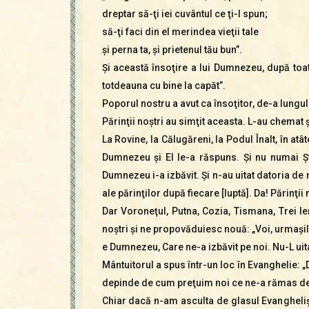
dreptar să-ţi iei cuvântul ce ţi-l spun;
să-ţi faci din el merindea vieţii tale
şi perna ta, şi prietenul tău bun”.
Şi această însoţire a lui Dumnezeu, după toate
totdeauna cu bine la capăt”.
Poporul nostru a avut ca însoţitor, de-a lungul
Părinţii noştri au simţit aceasta. L-au chemat ş
La Rovine, la Călugăreni, la Podul Înalt, în atâ
Dumnezeu şi El le-a răspuns. Şi nu numai Şte
Dumnezeu i-a izbăvit. Şi n-au uitat datoria de
ale părinţilor după fiecare [luptă]. Da! Părinţi
Dar Voroneţul, Putna, Cozia, Tismana, Trei Ie
noştri şi ne propovăduiesc nouă: „Voi, urmaşilor
e Dumnezeu, Care ne-a izbăvit pe noi. Nu-L uita
Mântuitorul a spus într-un loc în Evanghelie: „
depinde de cum preţuim noi ce ne-a rămas de l
Chiar dacă n-am asculta de glasul Evangheliş