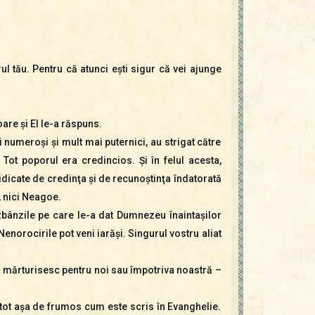
ul tău. Pentru că atunci eşti sigur că vei ajunge
oare şi El le-a răspuns.
ai numeroşi şi mult mai puternici, au strigat către
 Tot poporul era credincios. Şi în felul acesta,
ridicate de credinţa şi de recunoştinţa îndatorată
, nici Neagoe.
izbânzile pe care le-a dat Dumnezeu înaintaşilor
Nenorocirile pot veni iarăşi. Singurul vostru aliat
 Şi mărturisesc pentru noi sau împotriva noastră –
tot aşa de frumos cum este scris în Evanghelie.