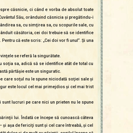
espre căsnicie, ci când e vorba de absolut toate
Cuvântul Său, orânduind căsnicia şi pregătindu-i
 gândirea sa, cu simţirea sa, cu scopurile sale, cu
duit căsătoria, cei doi trebuie să se identifice
 Pentru că este scris: „Cei doi vor fi unul”. Şi una
vinţele se referă la singurătate.
oţia sa, adică să se identifice atât de total cu
stă părtăşie este un singuratic.
 pe care soţul nu le spune niciodată soţiei sale şi
ur este locul cel mai primejdios şi cel mai trist
i sunt lucruri pe care nici un prieten nu le spune
 părinţii lui. Îndată ce începe să cunoască câteva
şi aşa de fericiţi sunt şi cel care întreabă, şi cel
tât dulce şi de mult cu părinţii, copilul începe să