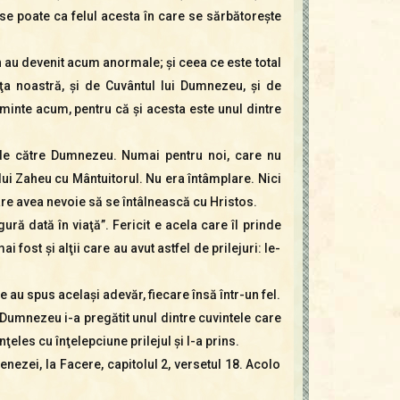
se poate ca felul acesta în care se sărbătoreşte
in au devenit acum anormale; şi ceea ce este total
a noastră, şi de Cuvântul lui Dumnezeu, şi de
minte acum, pentru că şi acesta este unul dintre
e de către Dumnezeu. Numai pentru noi, care nu
 lui Zaheu cu Mântuitorul. Nu era întâmplare. Nici
re avea nevoie să se întâlnească cu Hristos.
ră dată în viaţă”. Fericit e acela care îl prinde
i fost şi alţii care au avut astfel de prilejuri: le-
e au spus acelaşi adevăr, fiecare însă într-un fel.
ia Dumnezeu i-a pregătit unul dintre cuvintele care
ţeles cu înţelepciune prilejul şi l-a prins.
nezei, la Facere, capitolul 2, versetul 18. Acolo