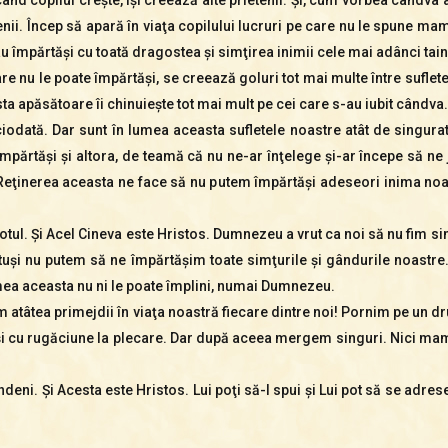
nii. Încep să apară în viaţa copilului lucruri pe care nu le spune mamei
u împărtăşi cu toată dragostea şi simţirea inimii cele mai adânci tai
e nu le poate împărtăşi, se creează goluri tot mai multe între suflete; 
sta apăsătoare îi chinuieşte tot mai mult pe cei care s-au iubit cândva.
odată. Dar sunt în lumea aceasta sufletele noastre atât de singurati
 împărtăşi şi altora, de teamă că nu ne-ar înţelege şi-ar începe să ne 
Reţinerea aceasta ne face să nu putem împărtăşi adeseori inima noa
ul. Şi Acel Cineva este Hristos. Dumnezeu a vrut ca noi să nu fim singu
otuşi nu putem să ne împărtăşim toate simţurile şi gândurile noastre.
mea aceasta nu ni le poate împlini, numai Dumnezeu.
vem atâtea primejdii în viaţa noastră fiecare dintre noi! Pornim pe un
 cu rugăciune la plecare. Dar după aceea mergem singuri. Nici mama, 
indeni. Şi Acesta este Hristos. Lui poţi să-I spui şi Lui pot să se ad