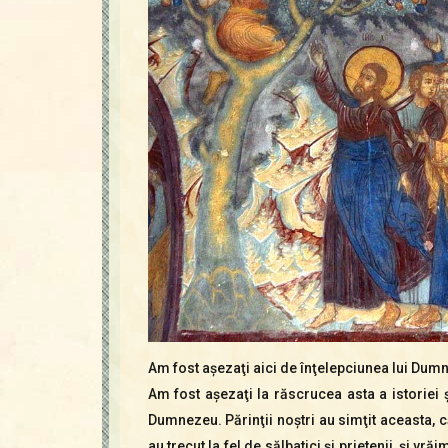
Am fost aşezaţi aici de înţelepciunea lui Dumnez
Am fost aşezaţi la răscrucea asta a istoriei ş
Dumnezeu. Părinţii noştri au simţit aceasta, c
au trecut la fel de sălbatici şi prietenii, şi vr