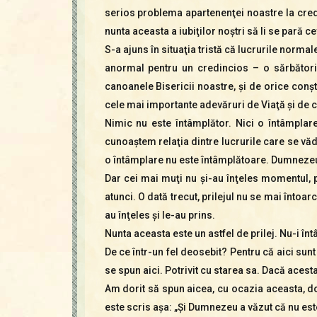
serios problema apartenenţei noastre la credi
nunta aceasta a iubiţilor noştri să li se pară 
S-a ajuns în situaţia tristă că lucrurile norma
anormal pentru un credincios – o sărbători
canoanele Bisericii noastre, şi de orice conş
cele mai importante adevăruri de Viaţă şi de 
Nimic nu este întâmplător. Nici o întâmplar
cunoaştem relaţia dintre lucrurile care se văd 
o întâmplare nu este întâmplătoare. Dumnezeu 
Dar cei mai muţi nu şi-au înţeles momentul, pr
atunci. O dată trecut, prilejul nu se mai întoarce
au înţeles şi le-au prins.
Nunta aceasta este un astfel de prilej. Nu-i în
De ce într-un fel deosebit? Pentru că aici sunt
se spun aici. Potrivit cu starea sa. Dacă acesta 
Am dorit să spun aicea, cu ocazia aceasta, dou
este scris aşa: „Şi Dumnezeu a văzut că nu este 