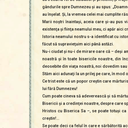
gândurile spre Dumnezeu şi au spus: „Doamne, n
au înşelat. Şi, la vremea celei mai cumplite răs
Marii noştri înaintaşi, aceia care şi-au pus v
existenţa şi fiinţa neamului meu, ci apăr aici cr
Istoria neamului nostru s-a identificat cu isto
făcut să supravieţuim aici până astăzi.
Nu-i ciudat şi nu-i de mirare oare că – deşi a
noastră şi în toate bisericile noastre, din î
deosebite din viaţa noastră, noi dovedim sau
Stăm aici adunaţi la un prilej pe care, în mod o
Ce trist este că un popor creştin care mărturi
lui fără Dumnezeu!
Cum poate cineva să adeverească şi să mărturi
Bisericii şi a credinţei noastre, despre care s
Hristos cu Biserica Sa –, se poate totuşi c
creştin!…
Se poate deci ca felul în care e sărbătorită ac