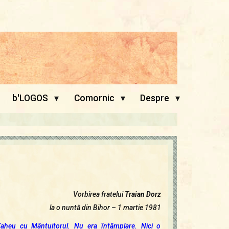
▾
▾
▾
b'LOGOS
Comornic
Despre
Vorbirea fratelui
Traian Dorz
la o nuntă din Bihor – 1 martie 1981
i Zaheu cu Mântuitorul. Nu era întâmplare. Nici o