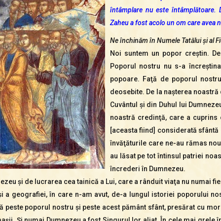
întâmplare nu este întâmplătoare. 
Zaheu a fost acolo un om care avea n
Ne închinăm în Numele Tatălui şi al Fi
Noi suntem un popor creştin. De 
Poporul nostru nu s-a încreştin
popoare. Faţă de poporul nostru
deosebite. De la naşterea noastră din
Cuvântul şi din Duhul lui Dumneze
noastră credinţă, care a cuprins c
[aceasta fiind] considerată sfântă
învăţăturile care ne-au rămas nouă
au lăsat pe tot întinsul patriei no
încrederi în Dumnezeu.
eu şi de lucrarea cea tainică a Lui, care a rânduit viaţa nu numai fiecă
i a geografiei, în care n-am avut, de-a lungul istoriei poporului nost
ă peste poporul nostru şi peste acest pământ sfânt, presărat cu morm
ăjmaşii. Şi numai Dumnezeu a fost Singurul lor aliat. În cele mai grele î