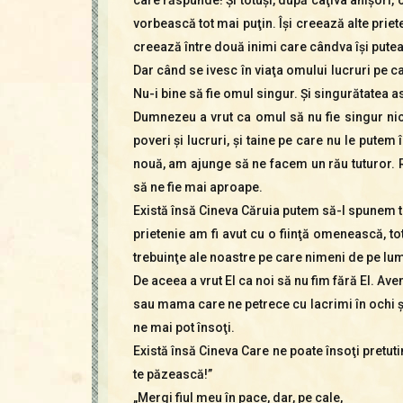
vorbească tot mai puţin. Îşi creează alte priete
creează între două inimi care cândva îşi putea
Dar când se ivesc în viaţa omului lucruri pe car
Nu-i bine să fie omul singur. Şi singurătatea a
Dumnezeu a vrut ca omul să nu fie singur nici
poveri şi lucruri, şi taine pe care nu le putem
nouă, am ajunge să ne facem un rău tuturor. 
să ne fie mai aproape.
Există însă Cineva Căruia putem să-I spunem tot
prietenie am fi avut cu o fiinţă omenească, t
trebuinţe ale noastre pe care nimeni de pe lu
De aceea a vrut El ca noi să nu fim fără El. A
sau mama care ne petrece cu lacrimi în ochi şi
ne mai pot însoţi.
Există însă Cineva Care ne poate însoţi pretut
te păzească!”
„Mergi fiul meu în pace, dar, pe cale,