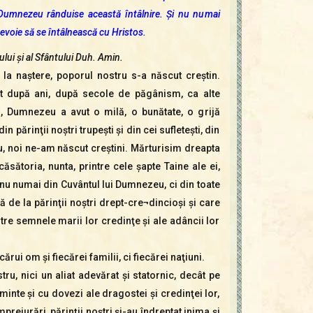
Dumnezeu rânduise această întâlnire. Şi nu numai
evoie să se întâlnească cu Hristos.
ului şi al Sfântului Duh. Amin.
la naştere, poporul nostru s-a născut creştin.
at după ani, după secole de păgânism, ca alte
, Dumnezeu a avut o milă, o bunătate, o grijă
 părinţii noştri trupeşti şi din cei sufleteşti, din
u, noi ne-am născut creştini. Mărturisim dreapta
ăsătoria, nunta, printre cele şapte Taine ale ei,
 nu numai din Cuvântul lui Dumnezeu, ci din toate
 de la părinţii noştri drept-cre¬dincioşi şi care
astre semnele marii lor credinţe şi ale adâncii lor
rui om şi fiecărei familii, ci fiecărei naţiuni.
ru, nici un aliat adevărat şi statornic, decât pe
inte şi cu dovezi ale dragostei şi credinţei lor,
mprejurări, părinţii noştri şi-au îndreptat inima şi