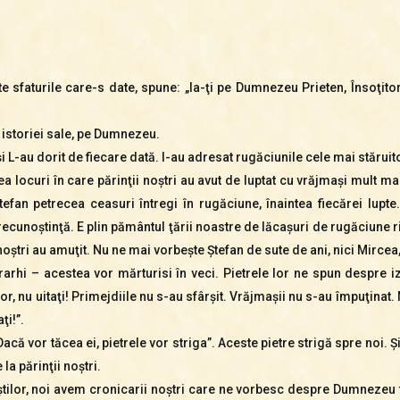
 sfaturile care-s date, spune: „Ia-ţi pe Dumnezeu Prieten, Însoţitor
 istoriei sale, pe Dumnezeu.
i L-au dorit de fiecare dată. I-au adresat rugăciunile cele mai stăruit
tea locuri în care părinţii noştri au avut de luptat cu vrăjmaşi mult m
fan petrecea ceasuri întregi în rugăciune, înaintea fiecărei lupte.
 recunoştinţă. E plin pământul ţării noastre de lăcaşuri de rugăciune 
i noştri au amuţit. Nu ne mai vorbeşte Ştefan de sute de ani, nici Mircea
rarhi – acestea vor mărturisi în veci. Pietrele lor ne spun despre 
, nu uitaţi! Primejdiile nu s-au sfârşit. Vrăjmaşii nu s-au împuţinat. 
ţi!”.
Dacă vor tăcea ei, pietrele vor striga”. Aceste pietre strigă spre noi.
a părinţii noştri.
tilor, noi avem cronicarii noştri care ne vorbesc despre Dumnezeu 