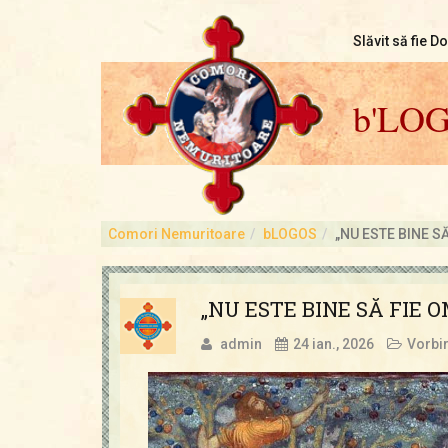
Slăvit să fie D
b'LO
Comori Nemuritoare
bLOGOS
„NU ESTE BINE S
„NU ESTE BINE SĂ FIE 
admin
24 ian., 2026
Vorbir