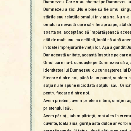
Dumnezeu. Care n-au chemat pe Dumnezeu la pa
Dumnezeu a zis: „Nu e bine să fie omul singu
stările sau relaţiile omului în viaţa sa. Nu 
omului o nevastă care să-i fie aproape, atât de
soarta sa, acceptând să împărtăşească aceeaşi
atât de mult unul cu celălalt, încât să aibă ace
în toate împrejurările vieţii lor. Aşa a gândit
Dar această unitate, această însoţire pe care a
Omul care nu-L cunoaşte pe Dumnezeu să ajung
identitatea lui Dumnezeu, cu cunoaşterea lui 
Fiecare dintre noi, până la un punct, suntem niş
soţia nu le spune niciodată soţului său. Oricâ
pentru fiecare dintre noi.
Avem prieteni, avem prieteni intimi, simţim aşa
prietenului său.
Avem părinţi, iubim părinţii; mai ales în vreme
cuvinte, toată ziua, guriţa asta dulce ar vorbi m
care răspunde! Şi totuşi, după câţiva anişori, c