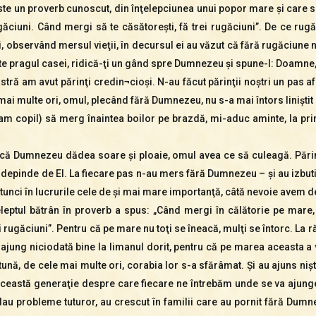
este un proverb cunoscut, din înţelepciunea unui popor mare şi care s
ciuni. Când mergi să te căsătoreşti, fă trei rugăciuni”. De ce rugă
tri, observând mersul vieţii, în decursul ei au văzut că fără rugăciune
este pragul casei, ridică-ţi un gând spre Dumnezeu şi spune-I: Doamne,
tră am avut părinţi credin¬cioşi. N-au făcut părinţii noştri un pas af
mai multe ori, omul, plecând fără Dumnezeu, nu s-a mai întors liniştit
eram copil) să merg înaintea boilor pe brazdă, mi-aduc aminte, la p
ă Dumnezeu dădea soare şi ploaie, omul avea ce să culeagă. Părinţii 
 depinde de El. La fiecare pas n-au mers fără Dumnezeu – şi au izbuti
 atunci în lucrurile cele de şi mai mare importanţă, câtă nevoie avem
leptul bătrân în proverb a spus: „Când mergi în călătorie pe mare
 rugăciuni”. Pentru că pe mare nu toţi se îneacă, mulţi se întorc. La ră
ung niciodată bine la limanul dorit, pentru că pe marea aceasta a vie
ă, de cele mai multe ori, corabia lor s-a sfărâmat. Şi au ajuns nişte
e această generaţie despre care fiecare ne întrebăm unde se va ajunge
 dau probleme tuturor, au crescut în familii care au pornit fără Dumn