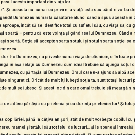
sul acesta important din viaţa lor.
r”. Şi aceasta nu numai cu privire la viaţă asta sau când e vorba d
s-a gândit Dumnezeu numai la căsătorie atunci când a spus aceasta în 
 aproape, încât să se identifice total cu sufletul său, cu viaţa sa, cu
 soartă – pentru că este voinţa şi gândirea lui Dumnezeu. Când a rân
eaşi soartă. Soţia să accepte soarta soţului şi soţul soarta soţiei sale.
 Dumnezeu.
 dorit-o Dumnezeu, nu priveşte numai viaţa de căsnicie, ci în toate pri
ă în aşa relaţii cu Dumnezeu cum ideal trebuie să ajungă soţul cu s
Dumnezeu, cu părtăşia lui Dumnezeu. Omul care n-a ajuns să aibă acea
te singuratici. Oricât de mult îţi iubeşti soţia ta, sunt totuşi lucruri
t de mult se iubesc. Şi acest loc din care omul trebuie să meargă sing
 de adânc părtăşia cu prietenia şi cu dorinţa prieteniei lor! Şi totuş
a copilăriei, până la câţiva anişori, atât de mult vorbeşte copilul cu
ereu mamei şi tatălui său tot felul de lucruri… şi le spune şi întreabă – 
ând copilul creşte, îşi creează alte prietenii. Şi, cum vorbea cândva a