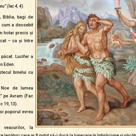
” (Iac 4, 4).
 Biblia, bagi de
ă cum a deosebit
un hotar precis şi
ăcat – ca şi între
 păcat. Lucifer a
in Eden.
tecul binelui cu
e Noe de lumea
it” pe Avram (Fac
c 19, 13).
apoi poporul evreu
veacurilor, la
 legături care ar fi putut să-i ducă la lunecare în întinăciune şi păcăt