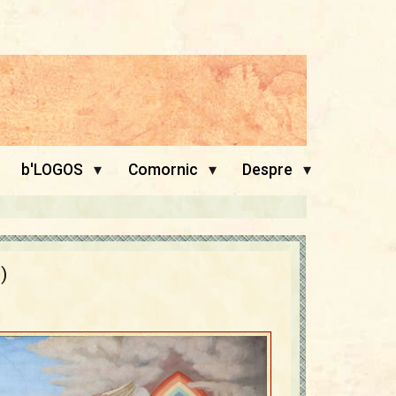
▾
▾
▾
b'LOGOS
Comornic
Despre
)