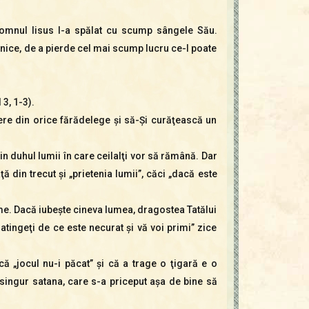
re Domnul Iisus l-a spălat cu scump sângele Său.
arnice, de a pierde cel mai scump lucru ce-l poate
3, 1-3).
re din orice fărădelege şi să-Şi curăţească un
din duhul lumii în care ceilalţi vor să rămână. Dar
ă din trecut şi „prietenia lumii”, căci „dacă este
lume. Dacă iubeşte cineva lumea, dragostea Tatălui
ă atingeţi de ce este necurat şi vă voi primi” zice
 „jocul nu-i păcat” şi că a trage o ţigară e o
 singur satana, care s-a priceput aşa de bine să