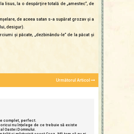
 la Iisus, la o despărţire totală de „amestec”, de
înşelare, de aceea satan s-a supărat grozav şi a
lui, desigur).
rciumi şi păcate, „dezbinându-le” de la păcat şi
Următorul Articol
ste complet, perfect.
ă oricui nu înțelege de ce trebuie să existe
) al Oastei Domnului.
 trăit și mărturisit acest Crez. Mă tem să nu ni