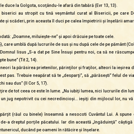
 le duce la Golgota, scoţându-le afară din tabără (Evr 13, 13).
ntre biserici au stropit cu tină veşmântul curat al Bisericii, pe ca
 şi scăderi, prin aceasta îl duci pe calea împietririi şi înşelării am
dată: „Doamne, miluieşte-ne” şi apoi drăcuie pe toate cele.
), care umblă după lucrurile de sus şi nu după cele de pe pământ (Col 
Domnul Iisus „S-a dat pe Sine Însuşi pentru noi, ca să ne răscumpe
te bune” (Tit 2, 14).
ori la părăsirea prietenilor, părinţilor şi fraţilor, alteori la ieşirea 
st pas. Trebuie neapărat să te „desparţi”, să „părăseşti” felul de viaţ
hi sau dus” (II Cor 5, 17).
ire de tot ceea ce este în lume. „Nu iubiţi lumea, nici lucrurile din 
la un jug nepotrivit cu cei necredincioşi… ieşiţi din mijlocul lor, nu v
ţit (răul cu binele) înseamnă a nesocoti Cuvântul Lui. A spune că
e-a dreptul porţile păcatului. Iar din această „îngăduinţă” câştigă
tunericul, ducând pe oameni în rătăcire şi înşelare.