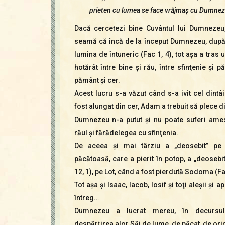
prieten cu lumea se face vrăjmaş cu Dumnezeu
Dacă cercetezi bine Cuvântul lui Dumnezeu,
seamă că încă de la început Dumnezeu, dup
lumina de întuneric (Fac 1, 4), tot aşa a tras 
hotărât între bine şi rău, între sfinţenie şi p
pământ şi cer.
Acest lucru s-a văzut când s-a ivit cel dintâi
fost alungat din cer, Adam a trebuit să plece d
Dumnezeu n-a putut şi nu poate suferi ames
răul şi fărădelegea cu sfinţenia.
De aceea şi mai târziu a „deosebit” p
păcătoasă, care a pierit în potop, a „deoseb
12, 1), pe Lot, când a fost pierdută Sodoma (Fa
Tot aşa şi Isaac, Iacob, Iosif şi toţi aleşii şi 
întreg…
Dumnezeu a lucrat mereu, în decursul 
despărţirea alor Săi de lume, de păcat, de orice