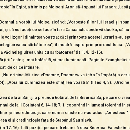
„robie” în Egipt, a trimis pe Moise şi Aron să-i spună lui Faraon: „La
Domnul a vorbit lui Moise, zicând: „Vorbeşte fiilor lui Israel şi s
uit, şi să nu faceţi ce se face în ţara Canaanului, unde vă duc Eu; să nu 
 le voi izgoni dinaintea voastră; căci prin toate aceste lucruri s-au s
nelegiuirea cu sărbătoarea”, îl mustră aspru prin prorocul Isaia: „
ă văd nelegiuirea unită cu sărbătoarea” (Is 1, 4, 12-16).
ţirii” este şi mai hotărâtă, şi mai luminoasă. Paginile Evangheliei s
at, de orice întinare.
l. „Nu oricine-Mi zice «Doamne, Doamne» va intra în împărăţia ceruri
 24). „Voia lui Dumnezeu este sfinţirea voastră” (I Tes 4, 3). „Ori
 de la ai Săi; şi o pretinde hotărât de la Biserica Sa, pe care o vrea s
ul de la II Corinteni 6, 14-18; 7, 1, coborând în lume şi tolerând în sân
 chiar şi necredincioşi, care numai cinste nu i-au adus. „Amestecul
erea ei şi credincioşia faţă de Stăpânul Său slăvit.
 (In 17, 16). Iată poziţia pe care trebuie să stea Biserica. Ea este î