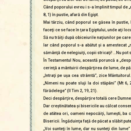
Când poporului evreu i s-a împlinit timpul de 
8, 1) în pustie, afară din Egipt.
Mai târziu, când poporul se găsea în pustie, 
faceţi ce se face în ţara Egiptului, unde aţi loc
Să nu trăiţi după obiceiurile naţiunilor pe care
Iar când poporul s-a abătut şi a amestecat „
sămânţă de nelegiuiţi, copii stricaţi! …Nu pot s
În Testamentul Nou, această poruncă a „despăr
cerinţă a mântuirii despărţirea de lume, de păc
„Intraţi pe uşa cea strâmtă”, zice Mântuitoru
„Nimeni nu poate sluji la doi stăpâni” (Mt 6,
fărădelege” (II Tim 2, 19, 21).
Deci despărţire, despărţire totală cere Dumnezeu
Dar creştinătatea şi bisericile au călcat consemn
de atâtea ori, oameni nepocăiţi, lumeşti, ba
Bisericii. Îngăduinţa faţă de păcat a slăbit put
„Voi sunteţi în lume, dar nu sunteţi din lume”