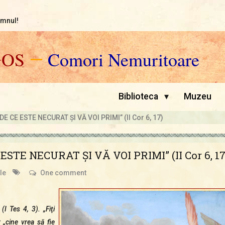
omnul!
GOS
—
Comori Nemuritoare
▾
Biblioteca
Muzeu
E CE ESTE NECURAT ŞI VĂ VOI PRIMI” (II Cor 6, 17)
STE NECURAT ŞI VĂ VOI PRIMI” (II Cor 6, 17
le
One comment
I Tes 4, 3). „Fiţi
r „cine vrea să fie