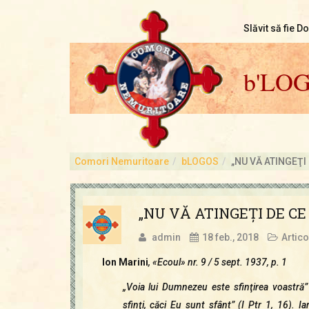
Slăvit să fie D
b'LO
Comori Nemuritoare
bLOGOS
„NU VĂ ATINGEŢI D
„NU VĂ ATINGEŢI DE CE E
admin
18 feb., 2018
Artico
Ion Marini
, «Ecoul» nr. 9 / 5 sept. 1937, p. 1
„Voia lui Dumnezeu este sfinţirea voastră” (
sfinţi, căci Eu sunt sfânt” (I Ptr 1, 16). Ia