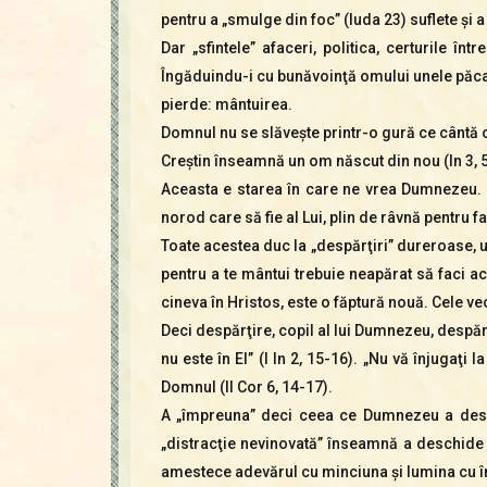
pentru a „smulge din foc” (Iuda 23) suflete şi a
Dar „sfintele” afaceri, politica, certurile î
Îngăduindu-i cu bunăvoinţă omului unele păcate
pierde: mântuirea.
Domnul nu se slăveşte printr-o gură ce cântă o
Creştin înseamnă un om născut din nou (In 3, 5
Aceasta e starea în care ne vrea Dumnezeu. 
norod care să fie al Lui, plin de râvnă pentru fap
Toate acestea duc la „despărţiri” dureroase, une
pentru a te mântui trebuie neapărat să faci ace
cineva în Hristos, este o făptură nouă. Cele vec
Deci despărţire, copil al lui Dumnezeu, despărţ
nu este în El” (I In 2, 15-16). „Nu vă înjugaţi 
Domnul (II Cor 6, 14-17).
A „împreuna” deci ceea ce Dumnezeu a despăr
„distracţie nevinovată” înseamnă a deschide d
amestece adevărul cu minciuna şi lumina cu în