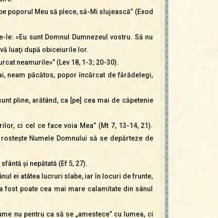
să pe poporul Meu să plece, să-Mi slujească” (Exod
pune-le: «Eu sunt Domnul Dumnezeul vostru. Să nu
vă luaţi după obiceiurile lor.
purcat neamurile»” (Lev 18, 1-3; 20-30).
Vai, neam păcătos, popor încărcat de fărădelegi,
unt pline, arătând, ca [pe] cea mai de căpetenie
lor, ci cel ce face voia Mea” (Mt 7, 13-14, 21).
cine rosteşte Numele Domnului să se depărteze de
fântă şi nepătată (Ef 5, 27).
ul ei atâtea lucruri slabe, iar în locuri de frunte,
” a fost poate cea mai mare calamitate din sânul
n lume nu pentru ca să se „amestece” cu lumea, ci