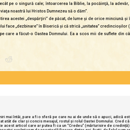
ecât pe o singură cale; întoarcerea la Biblie, la pocăinţă, la adevăr,
ă viaţa noastră lui Hristos Dumnezeu să o dăm”.
tirea acestei „despărţiri” de păcat, de lume şi de orice minciună şi 
i face „dezbinare” în Biserică şi că strică „unitatea” credincioşilor (
 pe care a făcut-o Oastea Domnului. Ea a scos mii de suflete din câ
miri mai întâi, pare a fi o sferă pe care nu ai de unde să o apuci, adică e
at atât de clar și concis mesajul, rostul și rolul Oastei Domnului. Cred c
nte acest articol care ar putea fi ca un ”Credeu” (mărturisire de credință
estui cuvânt vom da socoteală fiecare dintre noi, frații, de felul cum am