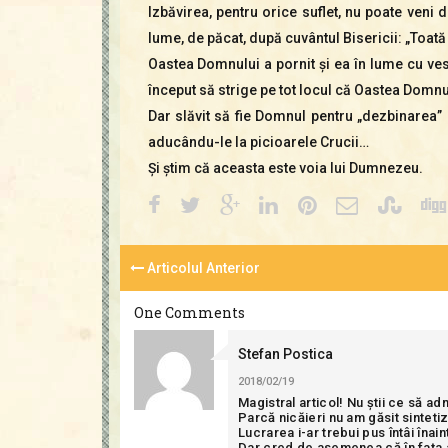
Izbăvirea, pentru orice suflet, nu poate veni d
lume, de păcat, după cuvântul Bisericii: „Toat
Oastea Domnului a pornit şi ea în lume cu ves
început să strige pe tot locul că Oastea Domnulu
Dar slăvit să fie Domnul pentru „dezbinarea”
aducându-le la picioarele Crucii…
Şi ştim că aceasta este voia lui Dumnezeu.
Articolul Anterior
One Comments
Stefan Postica
2018/02/19
Magistral articol! Nu știi ce să ad
Parcă nicăieri nu am găsit sintetiz
Lucrarea i-ar trebui pus întâi înai
Dar cred de asemenea că în fața ac