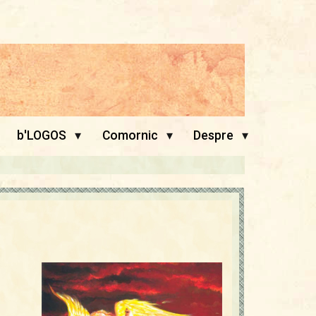
▾
▾
▾
b'LOGOS
Comornic
Despre