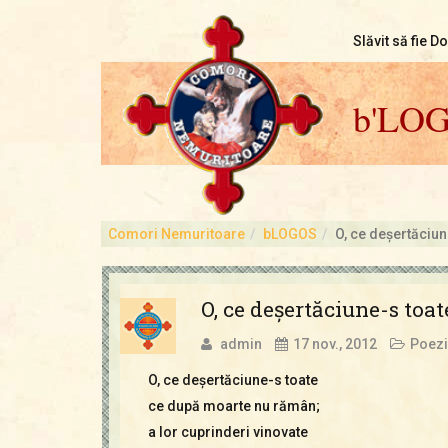
Slăvit să fie D
b'LO
Comori Nemuritoare
bLOGOS
O, ce deşertăciun
O, ce deşertăciune-s toat
admin
17 nov., 2012
Poezi
O, ce deşertăciune-s toate
ce după moarte nu rămân;
a lor cuprinderi vinovate