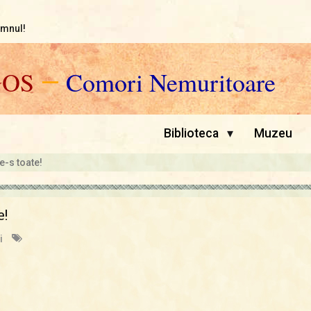
omnul!
GOS
—
Comori Nemuritoare
▾
Biblioteca
Muzeu
e-s toate!
e!
i