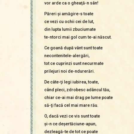
vor arde ca o gheaţă-n sân!
Păreri şi amăgire-s toate
ce vezi cu ochii cei de lut,
din lupta lumii zbuciumate
te-ntorci mai gol cum te-ai născut.
Ce goană după vânt sunt toate
necontenitele-alergări,
tot ce cuprinzi sunt necurmate
prilejuri noi de-ndurerări.
De câte-ţi legi iubirea, toate,
când pleci, zdrobesc adâncul tău,
chiar ce-ai mai drag pe lume poate
să-ţi facă cel mai mare rău.
O, dacă vezi ce vis sunt toate
şi-n ce deşertăciune-apun,
dezleagă-te de tot ce poate