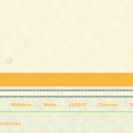
Biblioteca
Muzeu
b'LOGOS
Comornic
D
emuritoare