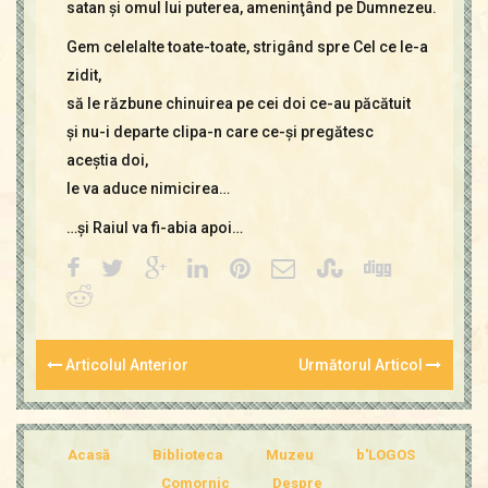
satan şi omul lui puterea, ameninţând pe Dumnezeu.
Gem celelalte toate-toate, strigând spre Cel ce le-a
zidit,
să le răzbune chinuirea pe cei doi ce-au păcătuit
şi nu-i departe clipa-n care ce-şi pregătesc
aceştia doi,
le va aduce nimicirea…
…şi Raiul va fi-abia apoi…
Articolul Anterior
Următorul Articol
Acasă
Biblioteca
Muzeu
b'LOGOS
Comornic
Despre