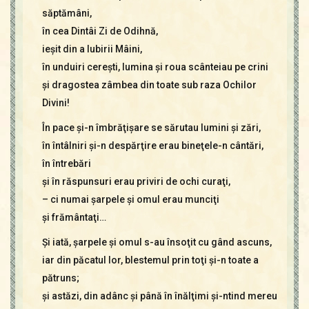
săptămâni,
în cea Dintâi Zi de Odihnă,
ieşit din a Iubirii Mâini,
în unduiri cereşti, lumina şi roua scânteiau pe crini
şi dragostea zâmbea din toate sub raza Ochilor
Divini!
În pace şi-n îmbrăţişare se sărutau lumini şi zări,
în întâlniri şi-n despărţire erau bineţele-n cântări,
în întrebări
şi în răspunsuri erau priviri de ochi curaţi,
– ci numai şarpele şi omul erau munciţi
şi frământaţi…
Şi iată, şarpele şi omul s-au însoţit cu gând ascuns,
iar din păcatul lor, blestemul prin toţi şi-n toate a
pătruns;
şi astăzi, din adânc şi până în înălţimi şi-ntind mereu