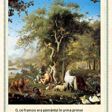
Contact
Icoane
Mărgăritare
Calendar
Glosar
Repere
O, ce frumos era pământul în urma primei