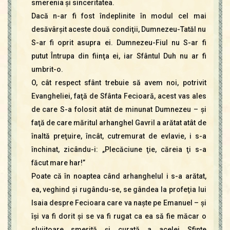
smerenia şi sinceritatea.
Dacă n-ar fi fost îndeplinite în modul cel mai
desăvârşit aceste două condiţii, Dumnezeu-Tatăl nu
S-ar fi oprit asupra ei. Dumnezeu-Fiul nu S-ar fi
putut Întrupa din fiinţa ei, iar Sfântul Duh nu ar fi
umbrit-o.
O, cât respect sfânt trebuie să avem noi, potrivit
Evangheliei, faţă de Sfânta Fecioară, acest vas ales
de care S-a folosit atât de minunat Dumnezeu – şi
faţă de care măritul arhanghel Gavril a arătat atât de
înaltă preţuire, încât, cutremurat de evlavie, i s-a
închinat, zicându-i: „Plecăciune ţie, căreia ţi s-a
făcut mare har!”
Poate că în noaptea când arhanghelul i s-a arătat,
ea, veghind şi rugându-se, se gândea la profeţia lui
Isaia despre Fecioara care va naşte pe Emanuel – şi
îşi va fi dorit şi se va fi rugat ca ea să fie măcar o
slujitoare smerită şi curată a acelei Sfinte