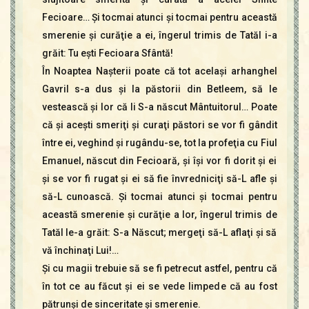
Fecioare… Şi tocmai atunci şi tocmai pentru această
smerenie şi curăţie a ei, îngerul trimis de Tatăl i-a
grăit: Tu eşti Fecioara Sfântă!
În Noaptea Naşterii poate că tot acelaşi arhanghel
Gavril s-a dus şi la păstorii din Betleem, să le
vestească şi lor că li S-a născut Mântuitorul… Poate
că şi aceşti smeriţi şi curaţi păstori se vor fi gândit
între ei, veghind şi rugându-se, tot la profeţia cu Fiul
Emanuel, născut din Fecioară, şi îşi vor fi dorit şi ei
şi se vor fi rugat şi ei să fie învredniciţi să-L afle şi
să-L cunoască. Şi tocmai atunci şi tocmai pentru
această smerenie şi curăţie a lor, îngerul trimis de
Tatăl le-a grăit: S-a Născut; mergeţi să-L aflaţi şi să
vă închinaţi Lui!…
Şi cu magii trebuie să se fi petrecut astfel, pentru că
în tot ce au făcut şi ei se vede limpede că au fost
pătrunşi de sinceritate şi smerenie.