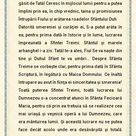
găsit de Tatăl Ceresc în mijlocul lumii pentru a putea
împlini prin ea, în chip vrednic, taina şi promisiunea
Întrupării Fiului şi arătarea roadelor Sfântului Duh.
Datorită smereniei şi curăţiei ei, S-a putut arăta în
ea, pentru prima dată în Istorie şi în lume, lucrarea
împreunată a Sfintei Treimi. Sfântul şi marele
arhanghel i-a zis: Tatăl te-a ales, Fiul Se va naşte din
tine şi Duhul Sfânt te va umbri… Despre Sfânta
Treime se vorbeşte clar, pentru prima dată în Sfânta
Scriptură, în legătură cu Maica Domnului. Ce înaltă
întrupare au avut în fiinţa ei sinceritatea şi smerenia!
Toată puterea Sfintei Treimi, toată lucrarea lui
Dumnezeu s-a concentrat atunci în Sfânta Fecioară
Maria, pentru că prin ea trebuia să se realizeze cea
mai uriaşă şi veşnică operă a lui Dumnezeu, care
era mântuirea lumii. Şi această lucrare nu se putea
face decât acolo unde era desăvârşită şi totală