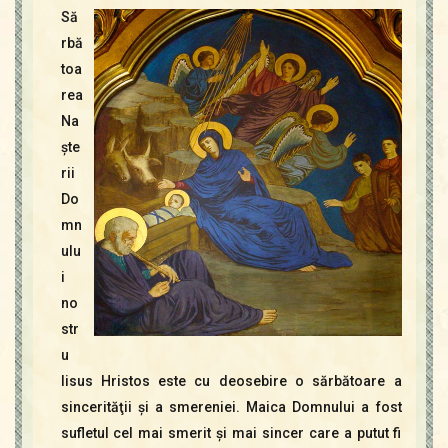
Contact
Să
Icoane
rbă
Mărgăritare
toa
Calendar
rea
Glosar
Na
Repere
şte
rii
Do
mn
ulu
i
no
str
u
Iisus Hristos este cu deosebire o sărbătoare a
sincerităţii şi a smereniei. Maica Domnului a fost
sufletul cel mai smerit şi mai sincer care a putut fi