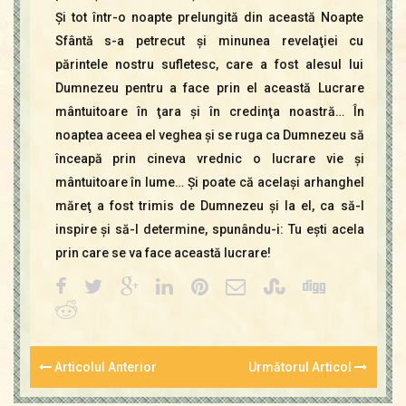
Şi tot într-o noapte prelungită din această Noapte
Sfântă s-a petrecut şi minunea revelaţiei cu
părintele nostru sufletesc, care a fost alesul lui
Dumnezeu pentru a face prin el această Lucrare
mântuitoare în ţara şi în credinţa noastră… În
noaptea aceea el veghea şi se ruga ca Dumnezeu să
înceapă prin cineva vrednic o lucrare vie şi
mântuitoare în lume… Şi poate că acelaşi arhanghel
măreţ a fost trimis de Dumnezeu şi la el, ca să-l
inspire şi să-l determine, spunându-i: Tu eşti acela
prin care se va face această lucrare!
Articolul Anterior
Următorul Articol