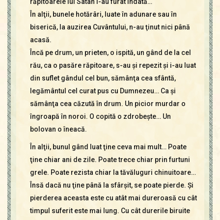
răpitoarele lui Satan i-au furat îndată…
În alţii, bunele hotărâri, luate în adunare sau în
biserică, la auzirea Cuvântului, n-au ţinut nici până
acasă.
Încă pe drum, un prieten, o ispită, un gând de la cel
rău, ca o pasăre răpitoare, s-au şi repezit şi i-au luat
din suflet gândul cel bun, sămânţa cea sfântă,
legământul cel curat pus cu Dumnezeu… Ca şi
sămânţa cea căzută în drum. Un picior murdar o
îngroapă în noroi. O copită o zdrobeşte… Un
bolovan o îneacă.
În alţii, bunul gând luat ţine ceva mai mult… Poate
ţine chiar ani de zile. Poate trece chiar prin furtuni
grele. Poate rezista chiar la tăvăluguri chinuitoare…
Însă dacă nu ţine până la sfârşit, se poate pierde. Şi
pierderea aceasta este cu atât mai dureroasă cu cât
timpul suferit este mai lung. Cu cât durerile biruite