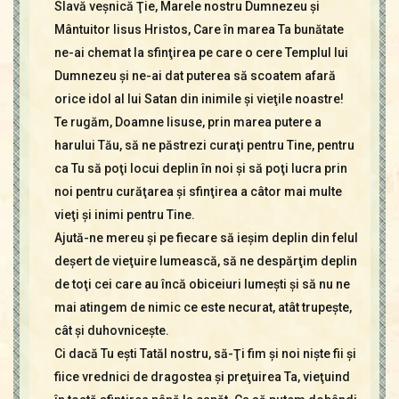
Slavă veşnică Ţie, Marele nostru Dumnezeu şi
Mântuitor Iisus Hristos, Care în marea Ta bunătate
ne-ai chemat la sfinţirea pe care o cere Templul lui
Dumnezeu şi ne-ai dat puterea să scoatem afară
orice idol al lui Satan din inimile şi vieţile noastre!
Te rugăm, Doamne Iisuse, prin marea putere a
harului Tău, să ne păstrezi curaţi pentru Tine, pentru
ca Tu să poţi locui deplin în noi şi să poţi lucra prin
noi pentru curăţarea şi sfinţirea a câtor mai multe
vieţi şi inimi pentru Tine.
Ajută-ne mereu şi pe fiecare să ieşim deplin din felul
deşert de vieţuire lumească, să ne despărţim deplin
de toţi cei care au încă obiceiuri lumeşti şi să nu ne
mai atingem de nimic ce este necurat, atât trupeşte,
cât şi duhovniceşte.
Ci dacă Tu eşti Tatăl nostru, să-Ţi fim şi noi nişte fii şi
fiice vrednici de dragostea şi preţuirea Ta, vieţuind