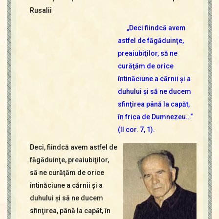
Contact
Rusalii
Icoane
Mărgăritare
„Deci fiindcă avem
astfel de făgăduinţe,
Calendar
preaiubiţilor, să ne
Glosar
curăţăm de orice
Repere
întinăciune a cărnii şi a
duhului şi să ne ducem
sfinţirea până la capăt,
în frica de Dumnezeu…“
(II cor. 7, 1).
Deci, fiindcă avem astfel de
făgăduinţe, preaiubiţilor,
să ne curăţăm de orice
întinăciune a cărnii şi a
duhului şi să ne ducem
sfinţirea, până la capăt, în