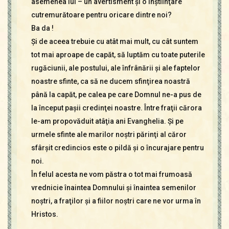
asemenea lui – un avertisment şi o înştiinţare
cutremurătoare pentru oricare dintre noi?
Ba da !
Şi de aceea trebuie cu atât mai mult, cu cât suntem
tot mai aproape de capăt, să luptăm cu toate puterile
rugăciunii, ale postului, ale înfrânării şi ale faptelor
noastre sfinte, ca să ne ducem sfinţirea noastră
până la capăt, pe calea pe care Domnul ne-a pus de
la început paşii credinţei noastre. Între fraţii cărora
le-am propovăduit atâţia ani Evanghelia. Şi pe
urmele sfinte ale marilor noştri părinţi al căror
sfârşit credincios este o pildă şi o încurajare pentru
noi.
În felul acesta ne vom păstra o tot mai frumoasă
vrednicie înaintea Domnului şi înaintea semenilor
noştri, a fraţilor şi a fiilor noştri care ne vor urma în
Hristos.