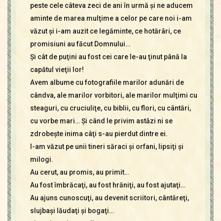
peste cele câteva zeci de ani în urmă şi ne aducem
aminte de marea mulţime a celor pe care noi i-am
văzut şi i-am auzit ce legăminte, ce hotărâri, ce
promisiuni au făcut Domnului…
Şi cât de puţini au fost cei care le-au ţinut până la
capătul vieţii lor!
Avem albume cu fotografiile marilor adunări de
cândva, ale marilor vorbitori, ale marilor mulţimi cu
steaguri, cu cruciuliţe, cu biblii, cu flori, cu cântări,
cu vorbe mari… Şi când le privim astăzi ni se
zdrobeşte inima câţi s-au pierdut dintre ei.
I-am văzut pe unii tineri săraci şi orfani, lipsiţi şi
milogi.
Au cerut, au promis, au primit…
Au fost îmbrăcaţi, au fost hrăniţi, au fost ajutaţi…
Au ajuns cunoscuţi, au devenit scriitori, cântăreţi,
slujbaşi lăudaţi şi bogaţi…