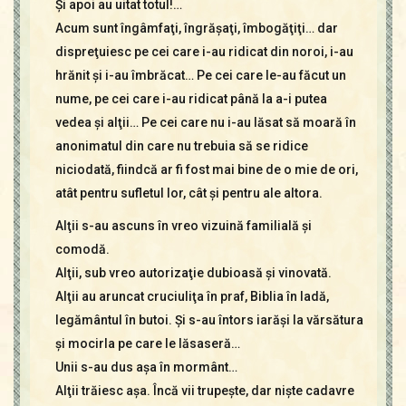
Şi apoi au uitat totul!…
Acum sunt îngâmfaţi, îngrăşaţi, îmbogăţiţi… dar
dispreţuiesc pe cei care i-au ridicat din noroi, i-au
hrănit şi i-au îmbrăcat… Pe cei care le-au făcut un
nume, pe cei care i-au ridicat până la a-i putea
vedea şi alţii… Pe cei care nu i-au lăsat să moară în
anonimatul din care nu trebuia să se ridice
niciodată, fiindcă ar fi fost mai bine de o mie de ori,
atât pentru sufletul lor, cât şi pentru ale altora.
Alţii s-au ascuns în vreo vizuină familială şi
comodă.
Alţii, sub vreo autorizaţie dubioasă şi vinovată.
Alţii au aruncat cruciuliţa în praf, Biblia în ladă,
legământul în butoi. Şi s-au întors iarăşi la vărsătura
şi mocirla pe care le lăsaseră…
Unii s-au dus aşa în mormânt…
Alţii trăiesc aşa. Încă vii trupeşte, dar nişte cadavre