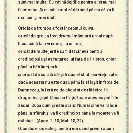
sunt mai multe. Cu cât nădejdile pentru el erau mai
frumoase. Şi cu cât rodul zădărnicit părea că va fi
mai bun şi mai mult.
Oricât de frumos a fost începutul cuiva,
oricât de greu a fost drumul mântuirii urcat după
Iisus până la o vreme şi la un loc,
oricât de multe jertfe să fi dat cineva pentru
credincioşia şi ascultarea lui faţă de Hristos, chiar
până la bătrâneţea lui
şi oricât de curată să-şi fi dus el sfinţirea vieţii sale,
dacă aceasta nu este dusă până la sfârşit în frica de
Dumnezeu, în ferirea de păcat şi de rătăcire, în
dragostea şi părtăşia cu fraţii, toate acestea pot fi în
zadar. După cum şi este scris: Numai cine va răbda
până la sfârşit şi va fi credincios până la moarte va fi
mântuit… (Apoc. 2, 10; Mat. 10, 22).
O, ce dureros este şi pentru noi când privim acum