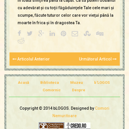
în toată sfinţirea până la capăt. Ca să putem dobândi
cu adevărat şi cu toţii făgăduinţele Tale cele mari şi
scumpe, făcute tuturor celor care vor vieţui până la
moarte în frica şi în dragostea Ta.
Articolul Anterior
Următorul Articol
Acasă
Biblioteca
Muzeu
b'LOGOS
Comornic
Despre
Copyright © 2014 bLOGOS. Designed by
Comori
Nemuritoare