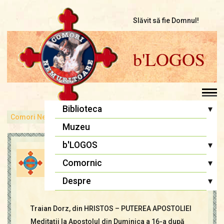
Slăvit să fie Domnul!
b'LOGOS
▾
Biblioteca
Comori Nemuritoare
bLOGOS
Până la capăt
Pr. Iosif Trifa
Muzeu
Fr. Traian Dorz
▾
b'LOGOS
Până la capăt
Fr. Ioan Marini
Atelier literar
▾
Comornic
Înaintași
admin
13 feb., 2021
Editoriale
Editoriale
Sfânta Liturghie
▾
Despre
Lupta cea bună
Biblia Ortodoxă
Termeni și Condiții
Multimedia
Traian Dorz, din HRISTOS – PUTEREA APOSTOLIEI
Psaltirea
Condiții de Colaborare
Pagina copiilor
Meditaţii la Apostolul din Duminica a 16-a după
Rugăciuni