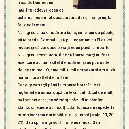
frica de Dumnezeu…
Iată, într-adevăr, ceea ce
este mai însemnat decât toate… dar şi mai greu, la
fel, decât toate.
Nu-i greu a lua o hotărâre bună, să te laşi de păcate,
să te predai Domnului, să pui legământ cu El că vei
începe şi că vei duce o viaţă nouă până la moarte…
Nu-i greu acest lucru, fiindcă foarte mulţi au fost
acei care au luat astfel de hotărâri şi au pus astfel
de legăminte… O, câte mii şi mii am văzut şi am auzit
numai noi astfel de hotărâri.
Dar e greu să ţii până la moarte hotărârile şi
legămintele astea, după ce le-ai luat. O, cât de mulţi
au fost cei care, ca sămânţa căzută în pământ
stâncos, repede au încolţit, dar tot aşa de repede, la
prima încercare şi ispită, s-au şi uscat (Matei 13, 20-
21). Sau spinii îngrijorărilor i-au înecat. Sau