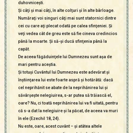
duhovniceşti.
Şi câţi şi mai câţi, în alte colţuri şi în alte bârloage.
Număraţi voi singuri câţi mai sunt statornici dintre
cei cu care aţi plecat odată pe calea sfinţeniei. Şi
veţi vedea cât de greu este să fie cineva credincios
până la moarte. Şi să-şi ducă sfinţenia până la
capăt.
De aceea făgăduinţele lui Dumnezeu sunt aşa de
mari pentru aceştia.
Şi totuşi Cuvântul lui Dumnezeu este adevărat şi
înştiinţarea lui este foarte aspră şi hotărâtă: dacă
cel neprihănit se abate de la neprihănirea lui şi
săvârşeşte nelegiuirea, s-ar putea să trăiască el,
oare? Nu, ci toată neprihănirea lui va fi uitată, pentru
că s-a dat la nelegiuire şi la păcat, de aceea va muri
în ele (Ezechil 18, 24).
Nu este, oare, acest cuvânt – şi atâtea altele