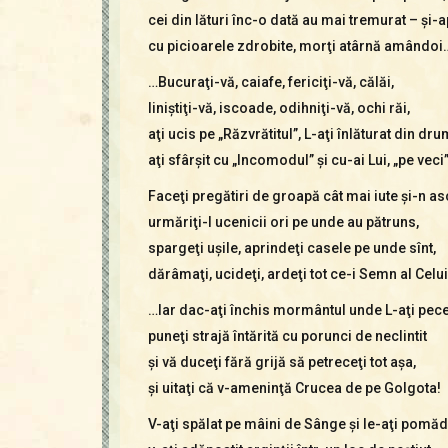
cei din lături înc-o dată au mai tremurat – şi-a
cu picioarele zdrobite, morţi atârnă amândoi
…Bucuraţi-vă, caiafe, fericiţi-vă, călăi,
liniştiţi-vă, iscoade, odihniţi-vă, ochi răi,
aţi ucis pe „Răzvrătitul”, L-aţi înlăturat din dru
aţi sfârşit cu „Incomodul” şi cu-ai Lui, „pe vec
Faceţi pregătiri de groapă cât mai iute şi-n as
urmăriţi-I ucenicii ori pe unde au pătruns,
spargeţi uşile, aprindeţi casele pe unde sînt,
dărâmaţi, ucideţi, ardeţi tot ce-i Semn al Celui
…Iar dac-aţi închis mormântul unde L-aţi pecet
puneţi strajă întărită cu porunci de neclintit
şi vă duceţi fără grijă să petreceţi tot aşa,
şi uitaţi că v-ameninţă Crucea de pe Golgota!
V-aţi spălat pe mâini de Sânge şi le-aţi pomăda