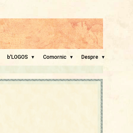
▾
▾
▾
b'LOGOS
Comornic
Despre