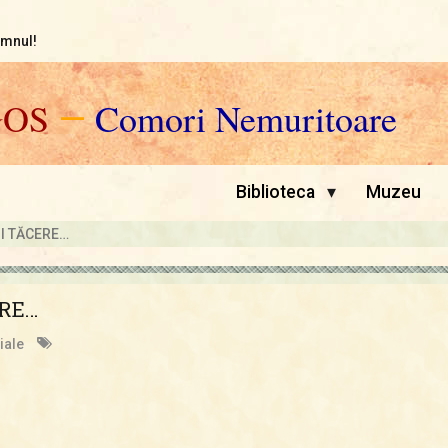
omnul!
GOS
—
Comori Nemuritoare
▾
Biblioteca
Muzeu
I TĂCERE…
ERE…
iale