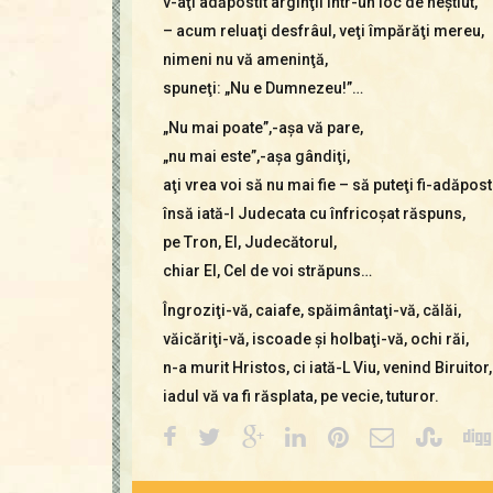
v-aţi adăpostit arginţii într-un loc de neştiut,
– acum reluaţi desfrâul, veţi împărăţi mereu,
nimeni nu vă ameninţă,
spuneţi: „Nu e Dumnezeu!”…
„Nu mai poate”,-aşa vă pare,
„nu mai este”,-aşa gândiţi,
aţi vrea voi să nu mai fie – să puteţi fi-adăposti
însă iată-I Judecata cu înfricoşat răspuns,
pe Tron, El, Judecătorul,
chiar El, Cel de voi străpuns…
Îngroziţi-vă, caiafe, spăimântaţi-vă, călăi,
văicăriţi-vă, iscoade şi holbaţi-vă, ochi răi,
n-a murit Hristos, ci iată-L Viu, venind Biruitor,
iadul vă va fi răsplata, pe vecie, tuturor.