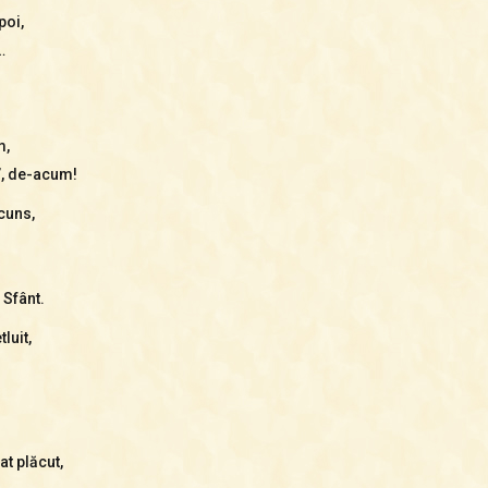
poi,
…
m,
i”, de-acum!
cuns,
 Sfânt.
luit,
t plăcut,