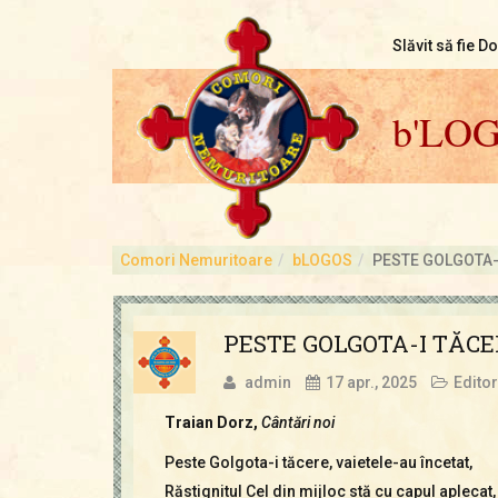
Slăvit să fie D
b'LO
Comori Nemuritoare
bLOGOS
PESTE GOLGOTA-
PESTE GOLGOTA-I TĂC
admin
17 apr., 2025
Editor
Traian Dorz,
Cântări noi
Peste Golgota-i tăcere, vaietele-au încetat,
Răstignitul Cel din mijloc stă cu capul aplecat,