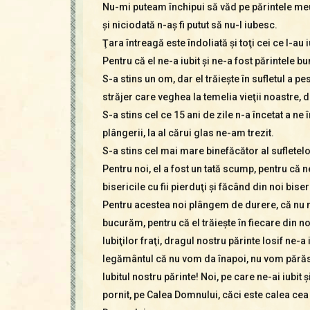
Nu-mi puteam închipui să văd pe părintele meu 
şi niciodată n-aş fi putut să nu-l iubesc.
Ţara întreagă este îndoliată şi toţi cei ce l-au 
Pentru că el ne-a iubit şi ne-a fost părintele 
S-a stins un om, dar el trăieşte în sufletul a p
străjer care veghea la temelia vieţii noastre, dar
S-a stins cel ce 15 ani de zile n-a încetat a n
plângerii, la al cărui glas ne-am trezit.
S-a stins cel mai mare binefăcător al sufletelo
Pentru noi, el a fost un tată scump, pentru că 
bisericile cu fii pierduţi şi făcând din noi bise
Pentru acestea noi plângem de durere, că nu ma
bucurăm, pentru că el trăieşte în fiecare din no
Iubiţilor fraţi, dragul nostru părinte Iosif ne-a 
legământul că nu vom da înapoi, nu vom părăsi
Iubitul nostru părinte! Noi, pe care ne-ai iubit
pornit, pe Calea Domnului, căci este calea cea