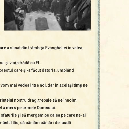
care a sunat din trâmbiţa Evangheliei în valea
 şi viaţa trăită cu El.
 preotul care şi-a făcut datoria, umplând
 vom mai vedea între noi, dar în acelaşi timp ne
 părintelui nostru drag, trebuie să ne înnoim
 el a mers pe urmele Domnului.
măm sfaturile şi să mergem pe calea pe care ne-ai
mântul tău, să cântăm cântări de laudă