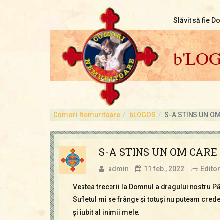
Slăvit să fie D
b'LO
Comori Nemuritoare
bLOGOS
S-A STINS UN OM
S-A STINS UN OM CARE 
admin
11 feb., 2022
Editor
Vestea trecerii la Domnul a dragului nostru Păr
Sufletul mi se frânge şi totuşi nu puteam cre
şi iubit al inimii mele.