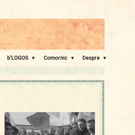
▾
▾
▾
b'LOGOS
Comornic
Despre