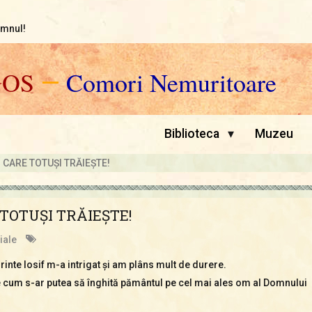
omnul!
GOS
—
Comori Nemuritoare
▾
Biblioteca
Muzeu
 CARE TOTUŞI TRĂIEŞTE!
TOTUŞI TRĂIEŞTE!
iale
inte Iosif m-a intrigat şi am plâns mult de durere.
de cum s-ar putea să înghită pământul pe cel mai ales om al Domnului