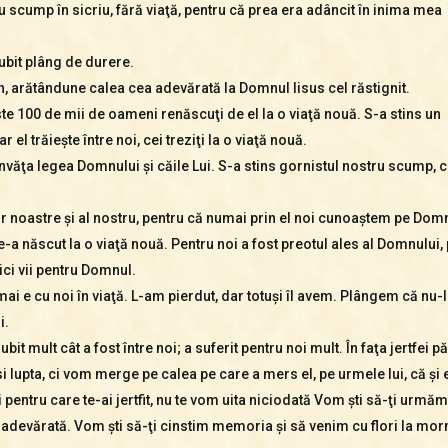
scump în sicriu, fără viaţă, pentru că prea era adâncit în inima mea
iubit plâng de durere.
bun, arătândune calea cea adevărată la Domnul Iisus cel răstignit.
este 100 de mii de oameni renăscuţi de el la o viaţă nouă. S-a stins un
 el trăieşte între noi, cei treziţi la o viaţă nouă.
e învăţa legea Domnului şi căile Lui. S-a stins gornistul nostru scump, 
r noastre şi al nostru, pentru că numai prin el noi cunoaştem pe Domnul
ne-a născut la o viaţă nouă. Pentru noi a fost preotul ales al Domnului,
rici vii pentru Domnul.
i e cu noi în viaţă. L-am pierdut, dar totuşi îl avem. Plângem că nu-l
i.
iubit mult cât a fost între noi; a suferit pentru noi mult. În faţa jertfei
 lupta, ci vom merge pe calea pe care a mers el, pe urmele lui, că şi
 şi pentru care te-ai jertfit, nu te vom uita niciodată Vom şti să-ţi ur
 adevărată. Vom şti să-ţi cinstim memoria şi să venim cu flori la mor