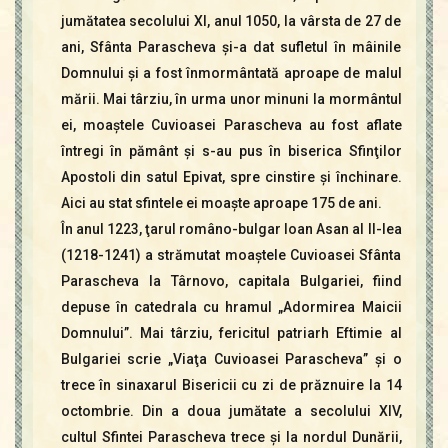
jumătatea secolului XI, anul 1050, la vârsta de 27 de
ani, Sfânta Parascheva şi-a dat sufletul în mâinile
Domnului şi a fost înmormântată aproape de malul
mării. Mai târziu, în urma unor minuni la mormântul
ei, moaştele Cuvioasei Parascheva au fost aflate
întregi în pământ şi s-au pus în biserica Sfinţilor
Apostoli din satul Epivat, spre cinstire şi închinare.
Aici au stat sfintele ei moaşte aproape 175 de ani.
În anul 1223, ţarul româno-bulgar Ioan Asan al II-lea
(1218-1241) a strămutat moaştele Cuvioasei Sfânta
Parascheva la Târnovo, capitala Bulgariei, fiind
depuse în catedrala cu hramul „Adormirea Maicii
Domnului”. Mai târziu, fericitul patriarh Eftimie al
Bulgariei scrie „Viaţa Cuvioasei Parascheva” şi o
trece în sinaxarul Bisericii cu zi de prăznuire la 14
octombrie. Din a doua jumătate a secolului XIV,
cultul Sfintei Parascheva trece şi la nordul Dunării,