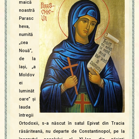
Contact
maică
Icoane
noastră
Mărgăritare
Parasc
heva,
Calendar
numită
Glosar
„cea
Repere
Nouă”,
de la
Iaşi, „a
Moldov
ei
luminăt
oare” şi
lauda
întregii
Ortodoxii, s-a născut în satul Epivat din Tracia
răsăriteană, nu departe de Constantinopol, pe la