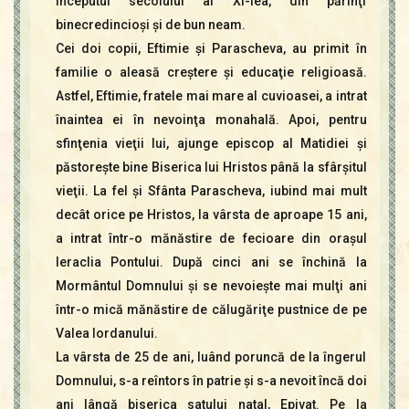
începutul secolului al Xl-lea, din părinţi
binecredincioşi şi de bun neam.
Cei doi copii, Eftimie şi Parascheva, au primit în
familie o aleasă creştere şi educaţie religioasă.
Astfel, Eftimie, fratele mai mare al cuvioasei, a intrat
înaintea ei în nevoinţa monahală. Apoi, pentru
sfinţenia vieţii lui, ajunge episcop al Matidiei şi
păstoreşte bine Biserica lui Hristos până la sfârşitul
vieţii. La fel şi Sfânta Parascheva, iubind mai mult
decât orice pe Hristos, la vârsta de aproape 15 ani,
a intrat într-o mănăstire de fecioare din oraşul
Ieraclia Pontului. După cinci ani se închină la
Mormântul Domnului şi se nevoieşte mai mulţi ani
într-o mică mănăstire de călugăriţe pustnice de pe
Valea Iordanului.
La vârsta de 25 de ani, luând poruncă de la îngerul
Domnului, s-a reîntors în patrie şi s-a nevoit încă doi
ani lângă biserica satului natal, Epivat. Pe la