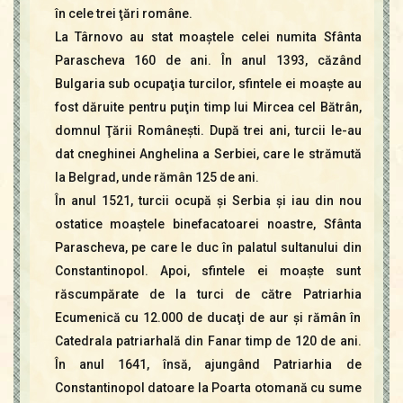
în cele trei ţări române.
La Târnovo au stat moaştele celei numita Sfânta
Parascheva 160 de ani. În anul 1393, căzând
Bulgaria sub ocupaţia turcilor, sfintele ei moaşte au
fost dăruite pentru puţin timp lui Mircea cel Bătrân,
domnul Ţării Româneşti. După trei ani, turcii le-au
dat cneghinei Anghelina a Serbiei, care le strămută
la Belgrad, unde rămân 125 de ani.
În anul 1521, turcii ocupă şi Serbia şi iau din nou
ostatice moaştele binefacatoarei noastre, Sfânta
Parascheva, pe care le duc în palatul sultanului din
Constantinopol. Apoi, sfintele ei moaşte sunt
răscumpărate de la turci de către Patriarhia
Ecumenică cu 12.000 de ducaţi de aur şi rămân în
Catedrala patriarhală din Fanar timp de 120 de ani.
În anul 1641, însă, ajungând Patriarhia de
Constantinopol datoare la Poarta otomană cu sume