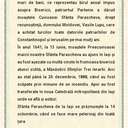
mari de bani, ce reprezentau birul anual impus
asupra Bisericii, patriarhul Partenie a dăruit
moaştele Cuvioasei Sfânta Parascheva, drept
recunoştinţă, domnului Moldovei, Vasile Lupu, care
a achitat turcilor toate datoriile patriarhilor de
Constantinopol şi Ierusalim pe mai mulţi ani.
În anul 1641, la 13 iunie, moaştele Preacuvioasei
maicii noastre Sfânta Parascheva au ajuns în Iaşi şi
au fost aşezate cu multă cinste în frumoasa biserică
atunci zidită, a Mănăstirii Sfinţilor Trei Ierarhi. Aici
au stat până la 26 decembrie, 1888, când au fost
scăpate prin minune de un incendiu. Apoi au fost
transferate în noua Catedrală mitropolitană din Iaşi
unde se află şi astăzi.
Sfânta Parascheva de la Iaşi se prăznuieşte la 14
octombrie, când se face mare pelerinaj din toată
ţara.