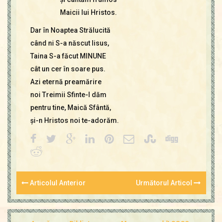
Maicii lui Hristos.
Dar în Noaptea Strălucită
când ni S-a născut Iisus,
Taina S-a făcut MINUNE
cât un cer în soare pus.
Azi eternă preamărire
noi Treimii Sfinte-I dăm
pentru tine, Maică Sfântă,
şi-n Hristos noi te-adorăm.
Articolul Anterior
Următorul Articol