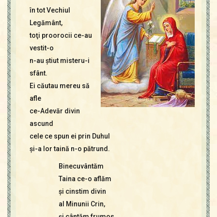
Contact
în tot Vechiul
Icoane
Legământ,
Mărgăritare
toţi proorocii ce-au
Calendar
vestit-o
Glosar
n-au ştiut misteru-i
Repere
sfânt.
Ei căutau mereu să
afle
ce-Adevăr divin
ascund
cele ce spun ei prin Duhul
şi-a lor taină n-o pătrund.
Binecuvântăm
Taina ce-o aflăm
şi cinstim divin
al Minunii Crin,
şi cântăm frumos