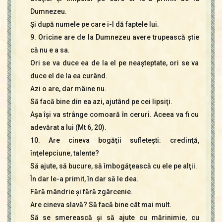
Dumnezeu.
Şi după numele pe care i-l dă faptele lui.
9. Oricine are de la Dumnezeu avere trupească ştie
că nu e a sa.
Ori se va duce ea de la el pe neaşteptate, ori se va
duce el de la ea curând.
Azi o are, dar mâine nu.
Să facă bine din ea azi, ajutând pe cei lipsiţi.
Aşa îşi va strânge comoară în ceruri. Aceea va fi cu
adevărat a lui (Mt 6, 20).
10. Are cineva bogăţii sufleteşti: credinţă,
înţelepciune, talente?
Să ajute, să bucure, să îmbogăţească cu ele pe alţii.
În dar le-a primit, în dar să le dea.
Fără mândrie şi fără zgârcenie.
Are cineva slavă? Să facă bine cât mai mult.
Să se smerească şi să ajute cu mărinimie, cu