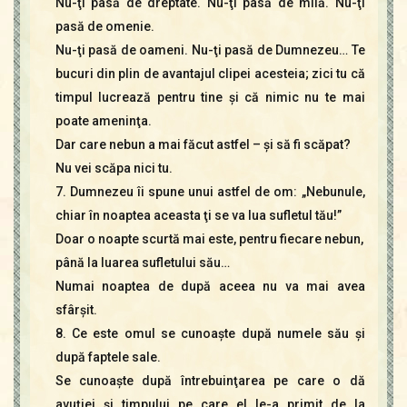
Nu-ţi pasă de dreptate. Nu-ţi pasă de milă. Nu-ţi
pasă de omenie.
Nu-ţi pasă de oameni. Nu-ţi pasă de Dumnezeu… Te
bucuri din plin de avantajul clipei acesteia; zici tu că
timpul lucrează pentru tine şi că nimic nu te mai
poate ameninţa.
Dar care nebun a mai făcut astfel – şi să fi scăpat?
Nu vei scăpa nici tu.
7. Dumnezeu îi spune unui astfel de om: „Nebunule,
chiar în noaptea aceasta ţi se va lua sufletul tău!”
Doar o noapte scurtă mai este, pentru fiecare nebun,
până la luarea sufletului său…
Numai noaptea de după aceea nu va mai avea
sfârşit.
8. Ce este omul se cunoaşte după numele său şi
după faptele sale.
Se cunoaşte după întrebuinţarea pe care o dă
avuţiei şi timpului pe care el le-a primit de la