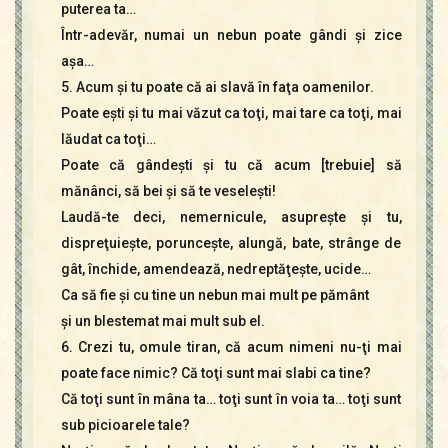
puterea ta…
Într-adevăr, numai un nebun poate gândi şi zice
aşa…
5. Acum şi tu poate că ai slavă în faţa oamenilor.
Poate eşti şi tu mai văzut ca toţi, mai tare ca toţi, mai
lăudat ca toţi…
Poate că gândeşti şi tu că acum [trebuie] să
mănânci, să bei şi să te veseleşti!
Laudă-te deci, nemernicule, asupreşte şi tu,
dispreţuieşte, porunceşte, alungă, bate, strânge de
gât, închide, amendează, nedreptăţeşte, ucide…
Ca să fie şi cu tine un nebun mai mult pe pământ
şi un blestemat mai mult sub el.
6. Crezi tu, omule tiran, că acum nimeni nu-ţi mai
poate face nimic? Că toţi sunt mai slabi ca tine?
Că toţi sunt în mâna ta… toţi sunt în voia ta… toţi sunt
sub picioarele tale?