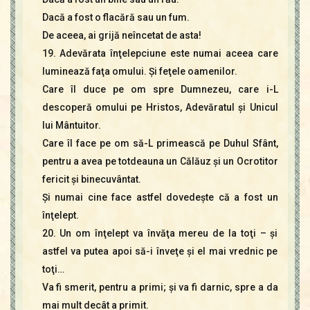
Dacă a fost o flacără sau un fum.
De aceea, ai grijă neîncetat de asta!
19. Adevărata înţelepciune este numai aceea care
luminează faţa omului. Şi feţele oamenilor.
Care îl duce pe om spre Dumnezeu, care i-L
descoperă omului pe Hristos, Adevăratul şi Unicul
lui Mântuitor.
Care îl face pe om să-L primească pe Duhul Sfânt,
pentru a avea pe totdeauna un Călăuz şi un Ocrotitor
fericit şi binecuvântat.
Şi numai cine face astfel dovedeşte că a fost un
înţelept.
20. Un om înţelept va învăţa mereu de la toţi – şi
astfel va putea apoi să-i înveţe şi el mai vrednic pe
toţi…
Va fi smerit, pentru a primi; şi va fi darnic, spre a da
mai mult decât a primit.