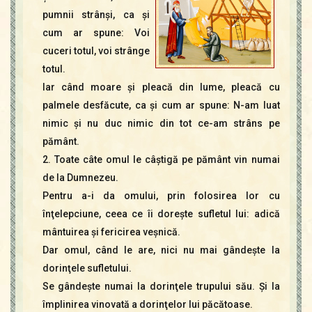
Contact
pumnii strânşi, ca şi
Icoane
cum ar spune: Voi
Mărgăritare
cuceri totul, voi strânge
Calendar
totul.
Glosar
Iar când moare şi pleacă din lume, pleacă cu
Repere
palmele desfăcute, ca şi cum ar spune: N-am luat
nimic şi nu duc nimic din tot ce-am strâns pe
pământ.
2. Toate câte omul le câştigă pe pământ vin numai
de la Dumnezeu.
Pentru a-i da omului, prin folosirea lor cu
înţelepciune, ceea ce îi doreşte sufletul lui: adică
mântuirea şi fericirea veşnică.
Dar omul, când le are, nici nu mai gândeşte la
dorinţele sufletului.
Se gândeşte numai la dorinţele trupului său. Şi la
împlinirea vinovată a dorinţelor lui păcătoase.