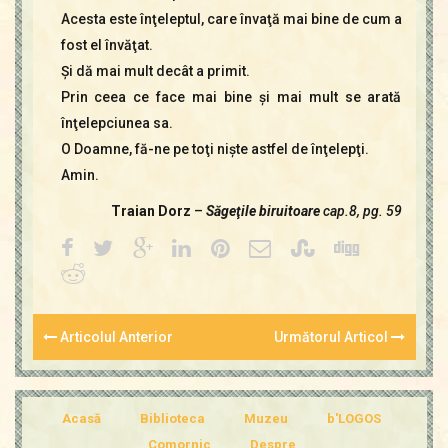
Acesta este înţeleptul, care învaţă mai bine de cum a
fost el învăţat.
Şi dă mai mult decât a primit.
Prin ceea ce face mai bine şi mai mult se arată
înţelepciunea sa.
O Doamne, fă-ne pe toţi nişte astfel de înţelepţi.
Amin.
Traian Dorz
–
Săgeţile biruitoare
cap.8, pg. 59
Articolul Anterior
Următorul Articol
Acasă
Biblioteca
Muzeu
b'LOGOS
Comornic
Despre