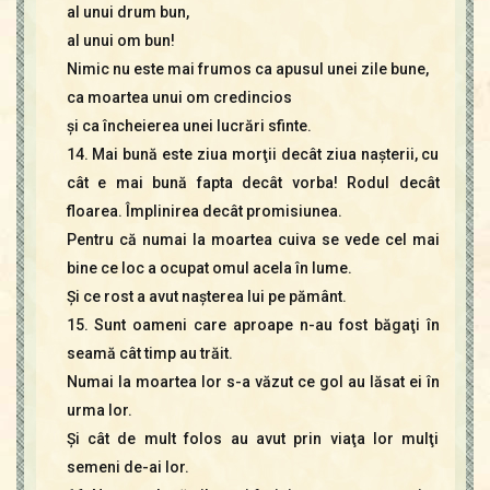
al unui drum bun,
al unui om bun!
Nimic nu este mai frumos ca apusul unei zile bune,
ca moartea unui om credincios
şi ca încheierea unei lucrări sfinte.
14. Mai bună este ziua morţii decât ziua naşterii, cu
cât e mai bună fapta decât vorba! Rodul decât
floarea. Împlinirea decât promisiunea.
Pentru că numai la moartea cuiva se vede cel mai
bine ce loc a ocupat omul acela în lume.
Şi ce rost a avut naşterea lui pe pământ.
15. Sunt oameni care aproape n-au fost băgaţi în
seamă cât timp au trăit.
Numai la moartea lor s-a văzut ce gol au lăsat ei în
urma lor.
Şi cât de mult folos au avut prin viaţa lor mulţi
semeni de-ai lor.