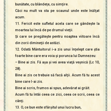
bunătate, cu blândeţe, cu simţire.
Căci nu mult va sta pe scaunul unde este înălţat
acum.
11. Fericit este sufletul acela care se gândeşte la
moartea lui încă de pe drumul vieţii.
Şi care se pregăteşte pentru noaptea viitoare încă
din zorii dimineţii de astăzi.
12. Odată Mântuitorul i-a zis unui înţelept care ştia
foarte bine care era voia şi porunca lui Dumnezeu:
– Bine ai zis. Fă aşa şi vei avea viaţă veşnică (Lc 10,
28).
Bine ai zis ce trebuie să facă alţii. Acum fă tu acest
bine care l-ai zis.
Bine ai scris, frumos ai spus, adevărat ai grăit.
Acum fă tu întâi ceea ce zici, ceea ce scrii, ceea ce
cânţi.
13. O, ce bun este sfârşitul unui lucru bun,