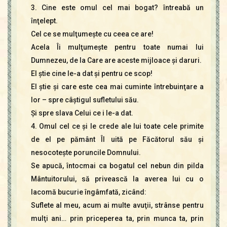
3. Cine este omul cel mai bogat? întreabă un
înţelept.
Cel ce se mulţumeşte cu ceea ce are!
Acela Îi mulţumeşte pentru toate numai lui
Dumnezeu, de la Care are aceste mijloace şi daruri.
El ştie cine le-a dat şi pentru ce scop!
El ştie şi care este cea mai cuminte întrebuinţare a
lor – spre câştigul sufletului său.
Şi spre slava Celui ce i le-a dat.
4. Omul cel ce şi le crede ale lui toate cele primite
de el pe pământ Îl uită pe Făcătorul său şi
nesocoteşte poruncile Domnului.
Se apucă, întocmai ca bogatul cel nebun din pilda
Mântuitorului, să privească la averea lui cu o
lacomă bucurie îngâmfată, zicând:
Suflete al meu, acum ai multe avuţii, strânse pentru
mulţi ani… prin priceperea ta, prin munca ta, prin