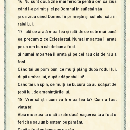
16. Nu sunt două zile mai fericite pentru om ca ziua
când l-a primit şi el pe Domnul în sufletul său
şi ca ziua când Domnul îi primeşte şi sufletul său în
raiul Lui.
17. Iată ce arată moartea şi iată de ce este mai bună
ea, precum zice Eclesiastul. Numai moartea îl arată
pe un om bun cât de bun a fost.
Şi numai moartea îl arată şi pe cel rău cât de rău a
fost.
Când tai un pom bun, ce mulţi plâng după rodul lui,
după umbra lui, după adăpostul lui!
Când tai un spin, ce mulţi se bucură că au scăpat de
ţepii lui, de ameninţările lui.
18. Vrei să ştii cum va fi moartea ta? Cum a fost
viaţa ta!
Abia moartea ta o să arate dacă naşterea ta a fost o
fericire sau un blestem pe pământ.
Dacă a fost un bine sau un rău.