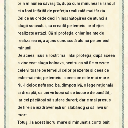
prin minunea săvârşită, după cum minunea la rândul
ei a fost întărită de profeţia realizată mai târziu.
Cel ce nu crede deci în însănătoşirea de atunci a
slugii sutaşului, sa creadă pe temeiul profeţiei
realizate astăzi. Că si profeţia, chiar înainte de
realizarea ei, a ajuns cunoscută atunci pe temeiul
minunii.
De aceea Iisus a rostit mai întâi profeţia, după aceea
a vindecat sluga bolnava, pentru ca să fie crezute
cele viitoare pe temeiul celor prezente si ceea ce
este mai mic, pe temeiul a ceea ce este mai mare.
Nu-i deloc nefiresc, ba, dimpotrivă, o lege raţională
si dreaptă, ca cei virtuoşi să se bucure de bunătăţi,
iar cei păcătoşi să sufere dureri; dar e mai presus
de fire sa înzdrăveneşti un slăbănog şi să învii un
mort.
Totuşi, la acest lucru, mare si minunat a contribuit,