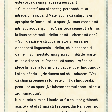
este vorba de una şi aceeaşi persoană.
– Cum poate fi una si aceeaşi persoană, m-ar
întreba cineva, când Matei spune că sutaşul s-a
apropiat de Domnul şi I-a spus: „Nu sunt vrednic să
intri sub acoperişul meu”, iar Luca spune că a trimis
la Iisus pe bătrânii iudeilor ca să-L cheme să vină?
– Sunt de părere că Luca, în istorisirea sa, ne
descoperă linguşeala iudeilor, că în nenorociri
oamenii sunt nestatornici şi îşi schimbă de foarte
multe ori părerile. Probabil că sutaşul, vrând să
plece la Iisus, a fost împiedicat de iudei, linguşindu-
l si spunându-i: „Ne ducem noi să-L aducem!” Vezi
că chiar propunerea lor este plină de linguşeală,
pentru că au spus: „Ne iubeşte neamul nostru şi ne-a
zidit sinagoga”.
Nici nu ştiu cum să-l laude. Ar fi trebuit să grăiască
aşa: „A vrut el să vină să Te roage, dar l-am oprit noi,