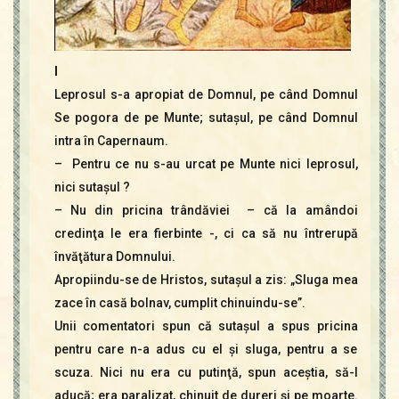
I
Leprosul s-a apropiat de Domnul, pe când Domnul
Se pogora de pe Munte; sutaşul, pe când Domnul
intra în Capernaum.
– Pentru ce nu s-au urcat pe Munte nici leprosul,
nici sutaşul ?
– Nu din pricina trândăviei – că la amândoi
credinţa le era fierbinte -, ci ca să nu întrerupă
învăţătura Domnului.
Apropiindu-se de Hristos, sutaşul a zis: „Sluga mea
zace în casă bolnav, cumplit chinuindu-se”.
Unii comentatori spun că sutaşul a spus pricina
pentru care n-a adus cu el şi sluga, pentru a se
scuza. Nici nu era cu putinţă, spun aceştia, să-l
aducă; era paralizat, chinuit de dureri şi pe moarte.