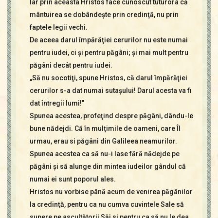
Iar prin aceasta Hristos face cunoscut tuturora că
mântuirea se dobândeşte prin credinţă, nu prin
faptele legii vechi.
De aceea darul împărăţiei cerurilor nu este numai
pentru iudei, ci şi pentru păgâni; şi mai mult pentru
păgâni decât pentru iudei.
„Să nu socotiţi, spune Hristos, că darul împărăţiei
cerurilor s-a dat numai sutaşului! Darul acesta va fi
dat întregii lumi!”
Spunea acestea, profeţind despre păgâni, dându-le
bune nădejdi. Că în mulţimile de oameni, care Îl
urmau, erau si păgâni din Galileea neamurilor.
Spunea acestea ca să nu-i lase fără nădejde pe
păgâni şi să alunge din mintea iudeilor gândul că
numai ei sunt poporul ales.
Hristos nu vorbise până acum de venirea păgânilor
la credinţă, pentru ca nu cumva cuvintele Sale să
supere pe ascultătorii Săi si pentru ca să nu le dea