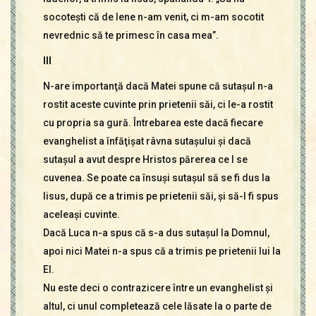
socoteşti că de lene n-am venit, ci m-am socotit
nevrednic să te primesc în casa mea”.
III
N-are importanţă dacă Matei spune că sutaşul n-a
rostit aceste cuvinte prin prietenii săi, ci le-a rostit
cu propria sa gură. Întrebarea este dacă fiecare
evanghelist a înfăţişat râvna sutaşului şi dacă
sutaşul a avut despre Hristos părerea ce I se
cuvenea. Se poate ca însuşi sutaşul să se fi dus la
Iisus, după ce a trimis pe prietenii săi, şi să-I fi spus
aceleaşi cuvinte.
Dacă Luca n-a spus că s-a dus sutaşul la Domnul,
apoi nici Matei n-a spus că a trimis pe prietenii lui la
El.
Nu este deci o contrazicere între un evanghelist şi
altul, ci unul completează cele lăsate la o parte de