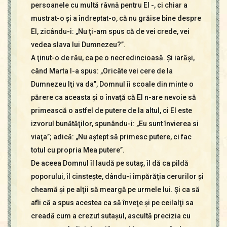
persoanele cu multă râvnă pentru El -, ci chiar a
mustrat-o şi a îndreptat-o, că nu grăise bine despre
El, zicându-i: „Nu ţi-am spus că de vei crede, vei
vedea slava lui Dumnezeu?”.
A ţinut-o de rău, ca pe o necredincioasă. Şi iarăşi,
când Marta I-a spus: „Oricâte vei cere de la
Dumnezeu Iţi va da”, Domnul îi scoale din minte o
părere ca aceasta şi o învaţă că El n-are nevoie să
primească o astfel de putere de la altul, ci El este
izvorul bunătăţilor, spunându-i: „Eu sunt învierea si
viaţa”; adică: „Nu aştept să primesc putere, ci fac
totul cu propria Mea putere”.
De aceea Domnul îl laudă pe sutaş, îl dă ca pildă
poporului, îl cinsteşte, dându-i împărăţia cerurilor şi
cheamă şi pe alţii să meargă pe urmele lui. Şi ca să
afli că a spus acestea ca să înveţe şi pe ceilalţi sa
creadă cum a crezut sutaşul, ascultă precizia cu