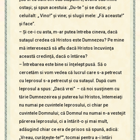
ostaşi; şi spun acestuia: „Du-te ” şi se duce; şi
celuilalt: „ Vino!” şi vine; şi slugii mele: „Fă aceasta!”
şi face”.
– Şi ce-i cu asta, m-ar putea întreba cineva, dacă
sutaşul credea că Hristos este Dumnezeu? Pe mine
mă interesează să aflu dacă Hristos încuviinţa
această credinţă, dacă o întărea?
– Întrebarea este bine si înţelept pusă. Să o
cercetăm si vom vedea că lucrul care s-a petrecut
cu leprosul s-a petrecut şi cu sutaşul. După cum
leprosul a spus: „Dacă vrei” – că noi susţinem cu
tărie Dumnezeirea şi puterea lui Hristos, întemeiaţi
nu numai pe cuvintele leprosului, ci chiar pe
cuvintele Domnului; că Domnul nu numai n-a vestejit
părerea leprosului, ci a întărit-o şi mai mult,
adăugind chiar ce era de prisos să spună, adică:
„Vreau, curăţeşte-te!””, tocmai pentru a-i întări