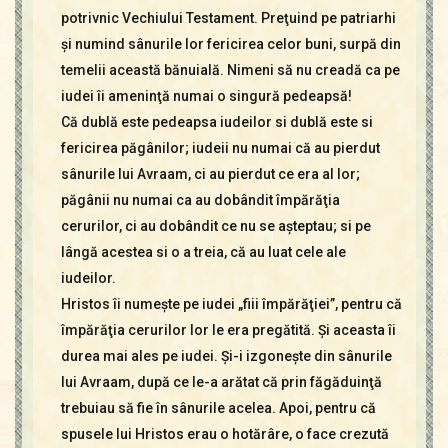
potrivnic Vechiului Testament. Preţuind pe patriarhi
şi numind sânurile lor fericirea celor buni, surpă din
temelii această bănuială. Nimeni să nu creadă ca pe
iudei îi ameninţă numai o singură pedeapsă!
Că dublă este pedeapsa iudeilor si dublă este si
fericirea păgânilor; iudeii nu numai că au pierdut
sânurile lui Avraam, ci au pierdut ce era al lor;
păgânii nu numai ca au dobândit împărăţia
cerurilor, ci au dobândit ce nu se aşteptau; si pe
lângă acestea si o a treia, că au luat cele ale
iudeilor.
Hristos îi numeşte pe iudei „fiii împărăţiei”, pentru că
împărăţia cerurilor lor le era pregătită. Şi aceasta îi
durea mai ales pe iudei. Şi-i izgoneşte din sânurile
lui Avraam, după ce le-a arătat că prin făgăduinţă
trebuiau să fie în sânurile acelea. Apoi, pentru că
spusele lui Hristos erau o hotărâre, o face crezută