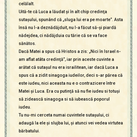
celălalt.
Uită-te că Luca a lăudat şi în alt chip credinţa
sutaşului, spunând că „sluga lui era pe moarte”. Asta
însă nu l-a deznădăjduit, nu l-a făcut să-şi piardă
nădejdea, ci nădăjduia cu tărie că se va face
sănătos.
Dacă Matei a spus că Hristos a zis: „Nici în Israel n-
am aflat atâta credinţă”, iar prin aceste cuvinte a
arătat că sutaşul nu era israilitean, iar dacă Luca a
spus că a zidit sinagoga iudeilor, deci s-ar părea că
este iudeu, nici aceasta nu e o contrazicere între
Matei şi Luca. Era cu putinţă să nu fie iudeu si totuşi
să zidească sinagoga si să iubească poporul
iudeu.
Tu nu-mi cerceta numai cuvintele sutaşului, ci
adaugă la ele şi slujba lui, şi atunci vei vedea virtutea
bărbatului.