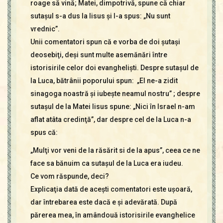
roage să vină; Matei, dimpotrivă, spune că chiar
sutaşul s-a dus la Iisus şi I-a spus: „Nu sunt
vrednic”.
Unii comentatori spun că e vorba de doi şutaşi
deosebiţi, deşi sunt multe asemănări între
istorisirile celor doi evanghelişti. Despre sutaşul de
la Luca, bătrânii poporului spun: „El ne-a zidit
sinagoga noastră şi iubeşte neamul nostru” ; despre
sutaşul de la Matei Iisus spune: „Nici în Israel n-am
aflat atâta credinţă”, dar despre cel de la Luca n-a
spus că:
„Mulţi vor veni de la răsărit si de la apus”, ceea ce ne
face sa bănuim ca sutaşul de la Luca era iudeu.
Ce vom răspunde, deci?
Explicaţia dată de aceşti comentatori este uşoară,
dar întrebarea este dacă e şi adevărată. După
părerea mea, în amândouă istorisirile evanghelice