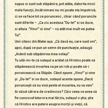
supus si sunt sub stăpânire, pot atâta, datorita micii
mele funcţii, încât nimeni nu-mi poate sta împotrivă,
ci se va face tot ce poruncesc , chiar când poruncile
sunt diferite – „Ca zic acestuia:”Du-te!” si se duce,
si altuia :”Vino!” si vine” – cu atât mai mult vei putea
Tu!”.
Unii citesc din Matei aşa: „Că dacă eu, care sunt om”;
apoi, după ce pun un semn de punctuaţie, adaugă:
„Având sub stăpânirea mea ostaşi”.
Tu uită-mi-te că sutaşul a arătat că Hristos poate să
stăpânească moartea ca pe un rob şi poate să-i
poruncească ca Stăpân. Când spune: „Vino!” şi vine
şi: „Du-te!” si se duce , sutaşul acesta spune „Dacă
porunceşti să nu vină peste el moartea, nu va veni”.
Ai văzut cât era de credincios? Căci ceea ce avea să
fie cunoscut tuturora mai târziu, sutaşul o ştia; ştia
că Hristos are putere asupra morţii şi vieţii, că