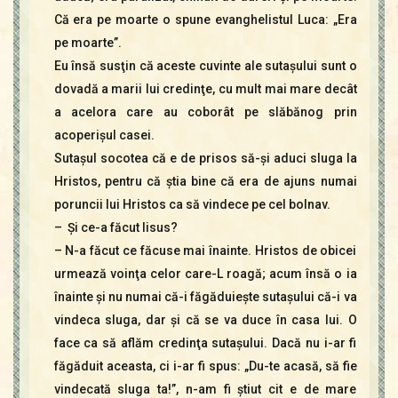
Că era pe moarte o spune evanghelistul Luca: „Era
pe moarte”.
Eu însă susţin că aceste cuvinte ale sutaşului sunt o
dovadă a marii lui credinţe, cu mult mai mare decât
a acelora care au coborât pe slăbănog prin
acoperişul casei.
Sutaşul socotea că e de prisos să-şi aduci sluga la
Hristos, pentru că ştia bine că era de ajuns numai
poruncii lui Hristos ca să vindece pe cel bolnav.
– Şi ce-a făcut Iisus?
– N-a făcut ce făcuse mai înainte. Hristos de obicei
urmează voinţa celor care-L roagă; acum însă o ia
înainte şi nu numai că-i făgăduieşte sutaşului că-i va
vindeca sluga, dar şi că se va duce în casa lui. O
face ca să aflăm credinţa sutaşului. Dacă nu i-ar fi
făgăduit aceasta, ci i-ar fi spus: „Du-te acasă, să fie
vindecată sluga ta!”, n-am fi ştiut cit e de mare