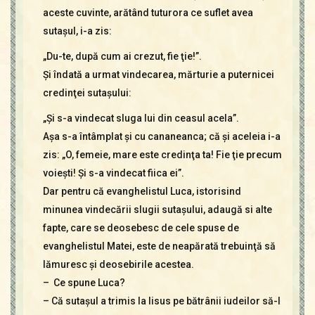
aceste cuvinte, arătând tuturora ce suflet avea
sutaşul, i-a zis:
„Du-te, după cum ai crezut, fie ţie!”.
Şi îndată a urmat vindecarea, mărturie a puternicei
credinţei sutaşului:
„Şi s-a vindecat sluga lui din ceasul acela”.
Aşa s-a întâmplat şi cu cananeanca; că şi aceleia i-a
zis: „O, femeie, mare este credinţa ta! Fie ţie precum
voieşti! Şi s-a vindecat fiica ei”.
Dar pentru că evanghelistul Luca, istorisind
minunea vindecării slugii sutaşului, adaugă si alte
fapte, care se deosebesc de cele spuse de
evanghelistul Matei, este de neapărată trebuinţă să
lămuresc şi deosebirile acestea.
– Ce spune Luca?
– Că sutaşul a trimis la Iisus pe bătrânii iudeilor să-l