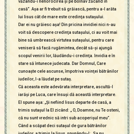
văzându-i nenorocirea şi pe bolnav zăcând în
casă”. Aşa ar fi trebuit să grăiască, pentru a-I arăta
lui Iisus cât de mare este credinţa sutaşului.
Dar ei nu grăiesc aşa! Din pricina invidiei nici n-au
voit să descopere credinţa sutaşului, ci au voit mai
bine să umbrească virtutea sutaşului, pentru care
veniseră să facă rugămintea, decât să-şi ajungă
scopul venirii lor, lăudându-i credinţa. Invidia e în
stare să întunece judecata. Dar Domnul, Care
cunoaşte cele ascunse, împotriva voinţei bătrânilor
iudeilor, l-a lăudat pe sutaş.
Că aceasta este adevărata interpretare, ascultă-l
iarăşi pe Luca, care însuşi dă această interpretare.
El spune aşa: „Şi nefiind Iisus departe de casă, a
trimis sutaşul la El zicând: „ O, Doamne, nu Te osteni,
că nu sunt vrednic să intri sub acoperişul meu”.
Când a scăpat deci sutaşul de gura bătrânilor
iudeilor, a trimis la Iisus, spunându-I: „Sa nu