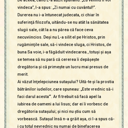
De aceea, când L-a auzit spunând: „Eu venind îl voi
vindeca”, I-a spus: „Zi numai cu cuvântul!”.
Durerea nu i-a întunecat judecata, ci chiar în
suferinţă filozofa, uitându-se nu atât la sănătatea
slugii sale, cât la a nu părea că face ceva
necuviincios. Deşi nu L-a silit el pe Hristos, prin
rugăminţile sale, să-i vindece sluga, ci Hristos, de
buna Sa voie, i-a făgăduit vindecarea., totuşi şi aşa
se temea să nu pară că cererea îi depăşeşte
dregătoria şi că primeşte un lucru mai presus de
merit.
Ai văzut înţelepciunea sutaşului? Uită-te şi la prostia
bătrânilor iudeilor, care spuneau: „Este vrednic să-i
faci darul acesta”‘. Ar fi trebuit să facă apel la
iubirea de oameni a lui Iisus; dar ei îi vorbesc de
dregătoria sutaşului; şi nici nu ştiu cum să
vorbească. Sutaşul însă n-a grăit aşa, ci I-a spus că-
i cu totul nevrednic nu numai de binefacerea