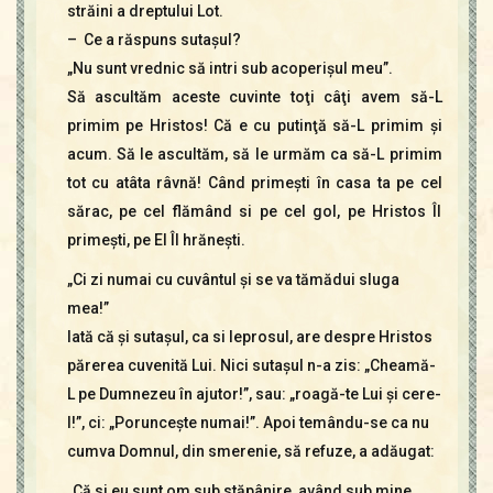
străini a dreptului Lot.
– Ce a răspuns sutaşul?
„Nu sunt vrednic să intri sub acoperişul meu”.
Să ascultăm aceste cuvinte toţi câţi avem să-L
primim pe Hristos! Că e cu putinţă să-L primim şi
acum. Să le ascultăm, să le urmăm ca să-L primim
tot cu atâta râvnă! Când primeşti în casa ta pe cel
sărac, pe cel flămând si pe cel gol, pe Hristos Îl
primeşti, pe El Îl hrăneşti.
„Ci zi numai cu cuvântul şi se va tămădui sluga
mea!”
Iată că şi sutaşul, ca si leprosul, are despre Hristos
părerea cuvenită Lui. Nici sutaşul n-a zis: „Cheamă-
L pe Dumnezeu în ajutor!”, sau: „roagă-te Lui şi cere-
I!”, ci: „Porunceşte numai!”. Apoi temându-se ca nu
cumva Domnul, din smerenie, să refuze, a adăugat:
„Că si eu sunt om sub stăpânire, având sub mine