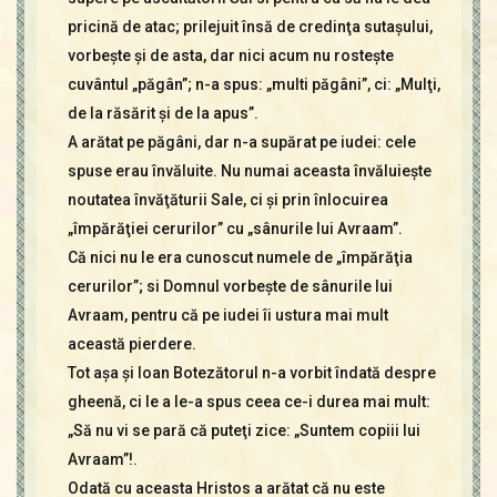
pricină de atac; prilejuit însă de credinţa sutaşului,
vorbeşte şi de asta, dar nici acum nu rosteşte
cuvântul „păgân”; n-a spus: „multi păgâni”, ci: „Mulţi,
de la răsărit şi de la apus”.
A arătat pe păgâni, dar n-a supărat pe iudei: cele
spuse erau învăluite. Nu numai aceasta învăluieşte
noutatea învăţăturii Sale, ci şi prin înlocuirea
„împărăţiei cerurilor” cu „sânurile lui Avraam”.
Că nici nu le era cunoscut numele de „împărăţia
cerurilor”; si Domnul vorbeşte de sânurile lui
Avraam, pentru că pe iudei îi ustura mai mult
această pierdere.
Tot aşa şi Ioan Botezătorul n-a vorbit îndată despre
gheenă, ci le a le-a spus ceea ce-i durea mai mult:
„Să nu vi se pară că puteţi zice: „Suntem copiii lui
Avraam”!.
Odată cu aceasta Hristos a arătat că nu este