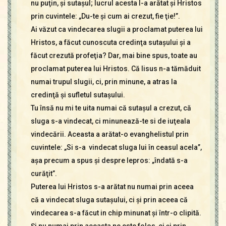
nu puţin, şi sutaşul; lucrul acesta l-a arătat şi Hristos
prin cuvintele: „Du-te şi cum ai crezut, fie ţie!”.
Ai văzut ca vindecarea slugii a proclamat puterea lui
Hristos, a făcut cunoscuta credinţa sutaşului şi a
făcut crezută profeţia? Dar, mai bine spus, toate au
proclamat puterea lui Hristos. Că Iisus n-a tămăduit
numai trupul slugii, ci, prin minune, a atras la
credinţă şi sufletul sutaşului.
Tu însă nu mi te uita numai că sutaşul a crezut, că
sluga s-a vindecat, ci minunează-te si de iuţeala
vindecării. Aceasta a arătat-o evanghelistul prin
cuvintele: „Si s-a vindecat sluga lui în ceasul acela”,
aşa precum a spus şi despre lepros: „îndată s-a
curăţit”.
Puterea lui Hristos s-a arătat nu numai prin aceea
că a vindecat sluga sutaşului, ci şi prin aceea că
vindecarea s-a făcut in chip minunat şi într-o clipită.