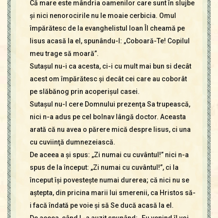
Că mare este mândria oamenilor care sunt în slujbe
şi nici nenorocirile nu le moaie cerbicia. Omul
împărătesc de la evanghelistul Ioan Îl cheamă pe
Iisus acasă la el, spunându-I: „Coboară-Te! Copilul
meu trage să moară”.
Sutaşul nu-i ca acesta, ci-i cu mult mai bun si decât
acest om împărătesc şi decât cei care au coborât
pe slăbănog prin acoperişul casei.
Sutaşul nu-I cere Domnului prezenţa Sa trupească,
nici n-a adus pe cel bolnav lângă doctor. Aceasta
arată că nu avea o părere mică despre Iisus, ci una
cu cuviinţă dumnezeiască.
De aceea a şi spus: „Zi numai cu cuvântul!” nici n-a
spus de la început: „Zi numai cu cuvântul!”, ci la
început îşi povesteşte numai durerea; că nici nu se
aştepta, din pricina marii lui smerenii, ca Hristos să-
i facă îndată pe voie şi să Se ducă acasă la el.