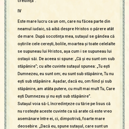
credinţă”.
IV
Este mare lucru ca un om, care nu făcea parte din
neamul iudaic, să aibă despre Hristos o părere atât
de mare. După socotinţa mea, sutaşul se gândea că
oştirile cele cereşti, bolile, moartea şi toate celelalte
se supuneau lui Hristos, aşa cum i se supuneau lui
ostaşii săi. De aceea si spune: „Că şi eu sunt om sub
stăpânire”; cu alte cuvinte sutaşul spunea: „Tu eşti
Dumnezeu, eu sunt om; eu sunt sub stăpânire, Tu nu
eşti sub stăpânire. Aşadar, dacă eu, om fiind şi sub
stăpânire, am atâta putere, cu mult mai mult Tu, Care
eşti Dumnezeu şi nu eşti sub stăpânire”.
Sutaşul voia să-L încredinţeze cu tărie pe Iisus că
nu rosteşte aceste cuvinte ca să arate că este vreo
asemănare între ei, ci, dimpotrivă, foarte mare
deosebire. „Dacă eu, spune sutaşul, care sunt un