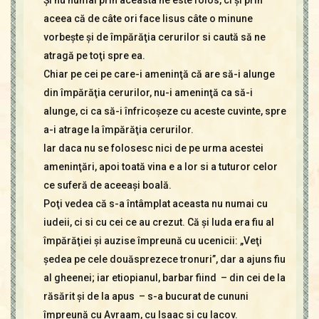
Şi nu numai prin aceasta ne este folos, ci şi prin
aceea că de câte ori face Iisus câte o minune
vorbeşte şi de împărăţia cerurilor si caută să ne
atragă pe toţi spre ea.
Chiar pe cei pe care-i ameninţă că are să-i alunge
din împărăţia cerurilor, nu-i ameninţă ca să-i
alunge, ci ca să-i înfricoşeze cu aceste cuvinte, spre
a-i atrage la împărăţia cerurilor.
Iar daca nu se folosesc nici de pe urma acestei
ameninţări, apoi toată vina e a lor si a tuturor celor
ce suferă de aceeaşi boală.
Poţi vedea că s-a întâmplat aceasta nu numai cu
iudeii, ci si cu cei ce au crezut. Că şi Iuda era fiu al
împărăţiei şi auzise împreună cu ucenicii: „Veţi
şedea pe cele douăsprezece tronuri”, dar a ajuns fiu
al gheenei; iar etiopianul, barbar fiind – din cei de la
răsărit şi de la apus – s-a bucurat de cununi
împreună cu Avraam, cu Isaac si cu Iacov.