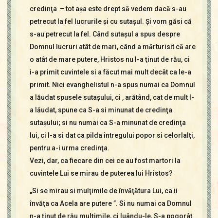
credinţa – tot aşa este drept să vedem dacă s-au
petrecut la fel lucrurile şi cu sutaşul. Şi vom găsi că
s-au petrecut la fel. Când sutaşul a spus despre
Domnul lucruri atât de mari, când a mărturisit că are
o atât de mare putere, Hristos nu l-a ţinut de rău, ci
i-a primit cuvintele si a făcut mai mult decât ca le-a
primit. Nici evanghelistul n-a spus numai ca Domnul
a lăudat spusele sutaşului, ci , arătând, cat de mult l-
a lăudat, spune ca S-a si minunat de credinţa
sutaşului; si nu numai ca S-a minunat de credinţa
lui, ci l-a si dat ca pilda întregului popor si celorlalţi,
pentru a-i urma credinţa.
Vezi, dar, ca fiecare din cei ce au fost martori la
cuvintele Lui se mirau de puterea lui Hristos?
„Si se mirau si mulţimile de învăţătura Lui, ca ii
învăţa ca Acela are putere ”. Si nu numai ca Domnul
n-a ţinut de rău mulţimile, ci luându-le, S-a pogorât