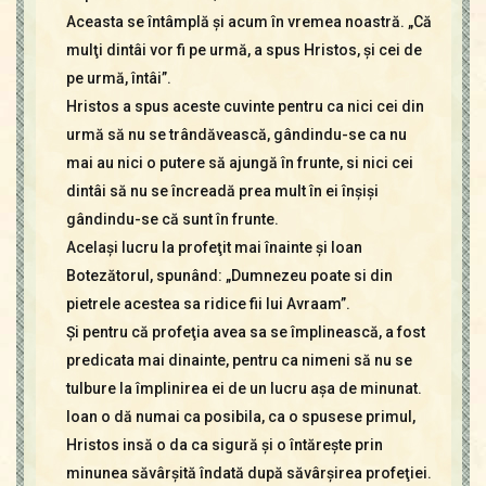
Aceasta se întâmplă şi acum în vremea noastră. „Că
mulţi dintâi vor fi pe urmă, a spus Hristos, şi cei de
pe urmă, întâi”.
Hristos a spus aceste cuvinte pentru ca nici cei din
urmă să nu se trândăvească, gândindu-se ca nu
mai au nici o putere să ajungă în frunte, si nici cei
dintâi să nu se încreadă prea mult în ei înşişi
gândindu-se că sunt în frunte.
Acelaşi lucru la profeţit mai înainte şi Ioan
Botezătorul, spunând: „Dumnezeu poate si din
pietrele acestea sa ridice fii lui Avraam”.
Şi pentru că profeţia avea sa se împlinească, a fost
predicata mai dinainte, pentru ca nimeni să nu se
tulbure la împlinirea ei de un lucru aşa de minunat.
Ioan o dă numai ca posibila, ca o spusese primul,
Hristos insă o da ca sigură şi o întăreşte prin
minunea săvârşită îndată după săvârşirea profeţiei.