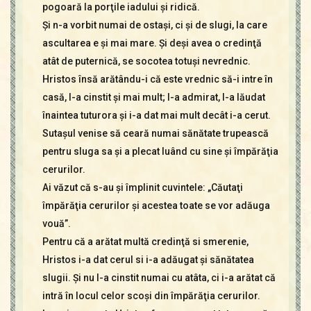
pogoară la porţile iadului şi ridică.
Şi n-a vorbit numai de ostaşi, ci şi de slugi, la care
ascultarea e şi mai mare. Şi deşi avea o credinţă
atât de puternică, se socotea totuşi nevrednic.
Hristos însă arătându-i că este vrednic să-i intre în
casă, l-a cinstit şi mai mult; l-a admirat, l-a lăudat
înaintea tuturora şi i-a dat mai mult decât i-a cerut.
Sutaşul venise să ceară numai sănătate trupească
pentru sluga sa şi a plecat luând cu sine şi împărăţia
cerurilor.
Ai văzut că s-au şi împlinit cuvintele: „Căutaţi
împărăţia cerurilor şi acestea toate se vor adăuga
vouă”.
Pentru că a arătat multă credinţă si smerenie,
Hristos i-a dat cerul si i-a adăugat şi sănătatea
slugii. Şi nu l-a cinstit numai cu atâta, ci i-a arătat că
intră în locul celor scoşi din împărăţia cerurilor.