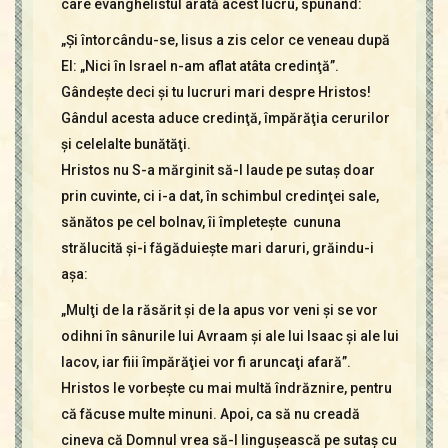
care evanghelistul arată acest lucru, spunând:
„Şi întorcându-se, Iisus a zis celor ce veneau după
El: „Nici în Israel n-am aflat atâta credinţă”.
Gândeşte deci şi tu lucruri mari despre Hristos!
Gândul acesta aduce credinţă, împărăţia cerurilor
şi celelalte bunătăţi.
Hristos nu S-a mărginit să-l laude pe sutaş doar
prin cuvinte, ci i-a dat, în schimbul credinţei sale,
sănătos pe cel bolnav, îi împleteşte cununa
strălucită şi-i făgăduieşte mari daruri, grăindu-i
aşa:
„Mulţi de la răsărit şi de la apus vor veni şi se vor
odihni în sânurile lui Avraam şi ale lui Isaac şi ale lui
Iacov, iar fiii împărăţiei vor fi aruncaţi afară”.
Hristos le vorbeşte cu mai multă îndrăznire, pentru
că făcuse multe minuni. Apoi, ca să nu creadă
cineva că Domnul vrea să-l linguşească pe sutaş cu