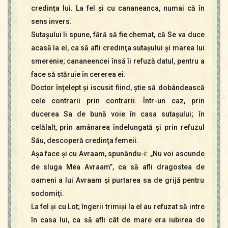
credinţa lui. La fel şi cu cananeanca, numai că în
sens invers.
Sutaşului îi spune, fără să fie chemat, că Se va duce
acasă la el, ca să afli credinţa sutaşului şi marea lui
smerenie; cananeencei însă îi refuză datul, pentru a
face să stăruie în cererea ei.
Doctor înţelept şi iscusit fiind, ştie să dobândească
cele contrarii prin contrarii. Într-un caz, prin
ducerea Sa de bună voie în casa sutaşului; în
celălalt, prin amânarea îndelungată şi prin refuzul
Său, descoperă credinţa femeii.
Aşa face şi cu Avraam, spunându-i: „Nu voi ascunde
de sluga Mea Avraam”, ca să afli dragostea de
oameni a lui Avraam şi purtarea sa de grijă pentru
sodomiţi.
La fel şi cu Lot; îngerii trimişi la el au refuzat să intre
în casa lui, ca să afli cât de mare era iubirea de