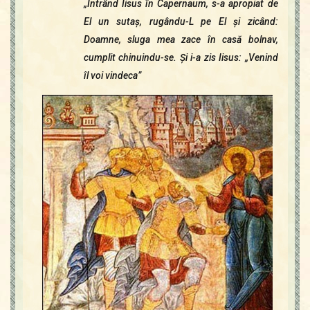
„Intrând Iisus în Capernaum, s-a apropiat de
Contact
Icoane
El un sutaş, rugându-L pe El şi zicând:
Mărgăritare
Doamne, sluga mea zace în casă bolnav,
cumplit chinuindu-se. Şi i-a zis Iisus: „Venind
Calendar
îl voi vindeca”
Glosar
Repere