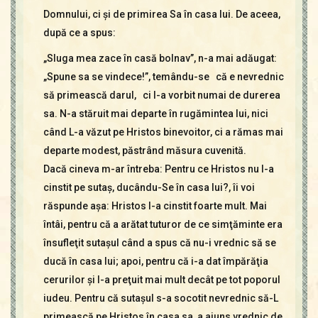
Domnului, ci şi de primirea Sa în casa lui. De aceea,
după ce a spus:
„Sluga mea zace în casă bolnav”, n-a mai adăugat:
„Spune sa se vindece!”, temându-se că e nevrednic
să primească darul, ci I-a vorbit numai de durerea
sa. N-a stăruit mai departe în rugămintea lui, nici
când L-a văzut pe Hristos binevoitor, ci a rămas mai
departe modest, păstrând măsura cuvenită.
Dacă cineva m-ar întreba: Pentru ce Hristos nu l-a
cinstit pe sutaş, ducându-Se în casa lui?, îi voi
răspunde aşa: Hristos l-a cinstit foarte mult. Mai
întâi, pentru că a arătat tuturor de ce simţăminte era
însufleţit sutaşul când a spus că nu-i vrednic să se
ducă în casa lui; apoi, pentru că i-a dat împărăţia
cerurilor şi l-a preţuit mai mult decât pe tot poporul
iudeu. Pentru că sutaşul s-a socotit nevrednic să-L
primească pe Hristos în casa sa, a ajuns vrednic de