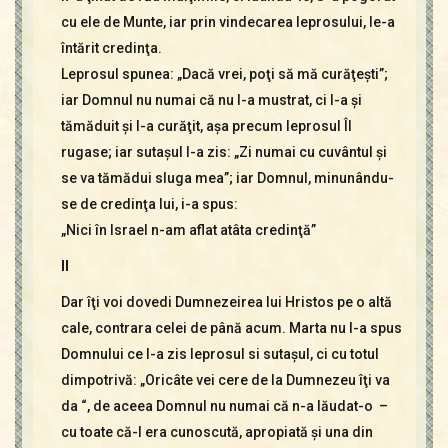
cu ele de Munte, iar prin vindecarea leprosului, le-a
întărit credinţa.
Leprosul spunea: „Dacă vrei, poţi să mă curăţeşti”;
iar Domnul nu numai că nu l-a mustrat, ci l-a şi
tămăduit şi l-a curăţit, aşa precum leprosul Îl
rugase; iar sutaşul I-a zis: „Zi numai cu cuvântul şi
se va tămădui sluga mea”; iar Domnul, minunându-
se de credinţa lui, i-a spus:
„Nici în Israel n-am aflat atâta credinţă”
II
Dar îţi voi dovedi Dumnezeirea lui Hristos pe o altă
cale, contrara celei de până acum. Marta nu I-a spus
Domnului ce I-a zis leprosul si sutaşul, ci cu totul
dimpotrivă: „Oricâte vei cere de la Dumnezeu îţi va
da “, de aceea Domnul nu numai că n-a lăudat-o –
cu toate că-I era cunoscută, apropiată şi una din