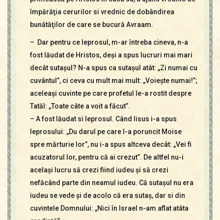
împărăţia cerurilor si vrednic de dobândirea
bunătăţilor de care se bucură Avraam.
– Dar pentru ce leprosul, m-ar întreba cineva, n-a
fost lăudat de Hristos, deşi a spus lucruri mai mari
decât sutaşul? N-a spus ca sutaşul atât: „Zi numai cu
cuvântul”, ci ceva cu mult mai mult: „Voieşte numai!”;
aceleaşi cuvinte pe care profetul le-a rostit despre
Tatăl: „Toate câte a voit a făcut”.
– A fost lăudat si leprosul. Când Iisus i-a spus
leprosului: „Du darul pe care l-a poruncit Moise
spre mărturie lor”, nu i-a spus altceva decât: „Vei fi
acuzatorul lor, pentru că ai crezut”. De altfel nu-i
acelaşi lucru să crezi fiind iudeu şi să crezi
nefăcând parte din neamul iudeu. Că sutaşul nu era
iudeu se vede şi de acolo că era sutaş, dar si din
cuvintele Domnului: „Nici în Israel n-am aflat atâta