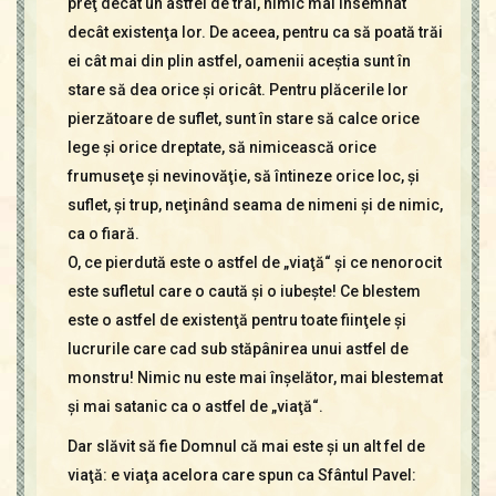
preţ decât un astfel de trai, nimic mai însemnat
decât existenţa lor. De aceea, pentru ca să poată trăi
ei cât mai din plin astfel, oamenii aceştia sunt în
stare să dea orice şi oricât. Pentru plăcerile lor
pierzătoare de suflet, sunt în stare să calce orice
lege şi orice dreptate, să nimicească orice
frumuseţe şi nevinovăţie, să întineze orice loc, şi
suflet, şi trup, neţinând seama de nimeni şi de nimic,
ca o fiară.
O, ce pierdută este o astfel de „viaţă“ şi ce nenorocit
este sufletul care o caută şi o iubeşte! Ce blestem
este o astfel de existenţă pentru toate fiinţele şi
lucrurile care cad sub stăpânirea unui astfel de
monstru! Nimic nu este mai înşelător, mai blestemat
şi mai satanic ca o astfel de „viaţă“.
Dar slăvit să fie Domnul că mai este şi un alt fel de
viaţă: e viaţa acelora care spun ca Sfântul Pavel: