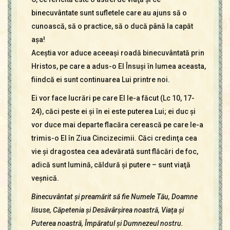
binecuvântate sunt sufletele care au ajuns să o
cunoască, să o practice, să o ducă până la capăt
aşa!
Aceştia vor aduce aceeaşi roadă binecuvântată prin
Hristos, pe care a adus-o El Însuşi în lumea aceasta,
fiindcă ei sunt continuarea Lui printre noi.
Ei vor face lucrări pe care El le-a făcut (Lc 10, 17-
24), căci peste ei şi în ei este puterea Lui; ei duc şi
vor duce mai departe flacăra cerească pe care le-a
trimis-o El în Ziua Cincizecimii. Căci credinţa cea
vie şi dragostea cea adevărată sunt flăcări de foc,
adică sunt lumină, căldură şi putere – sunt viaţă
veşnică.
Binecuvântat şi preamărit să fie Numele Tău, Doamne
Iisuse, Căpetenia şi Desăvârşirea noastră, Via­ţa şi
Puterea noastră, Împăratul şi Dumnezeul nostru.