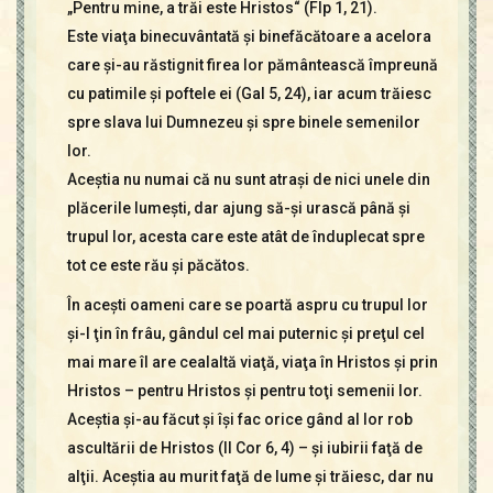
„Pentru mine, a trăi este Hristos“ (Flp 1, 21).
Este viaţa binecuvântată şi binefăcătoare a acelora
care şi-au răstignit firea lor pământească împreună
cu patimile şi poftele ei (Gal 5, 24), iar acum trăiesc
spre slava lui Dumnezeu şi spre binele semenilor
lor.
Aceştia nu numai că nu sunt atraşi de nici unele din
plăcerile lumeşti, dar ajung să-şi urască până şi
trupul lor, acesta care este atât de înduplecat spre
tot ce este rău şi păcătos.
În aceşti oameni care se poartă aspru cu trupul lor
şi-l ţin în frâu, gândul cel mai puternic şi preţul cel
mai mare îl are cealaltă viaţă, viaţa în Hristos şi prin
Hristos – pentru Hristos şi pentru toţi semenii lor.
Aceştia şi-au făcut şi îşi fac orice gând al lor rob
ascultării de Hristos (II Cor 6, 4) – şi iubirii faţă de
alţii. Aceştia au murit faţă de lume şi trăiesc, dar nu