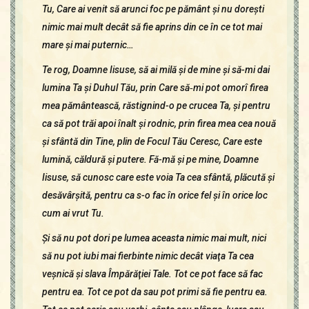
Tu, Care ai venit să arunci foc pe pământ şi nu doreşti
nimic mai mult decât să fie aprins din ce în ce tot mai
mare şi mai puternic…
Te rog, Doamne Iisuse, să ai milă şi de mine şi să-mi dai
lumina Ta şi Duhul Tău, prin Care să‑mi pot omorî firea
mea pământească, răstignind-o pe crucea Ta, şi pentru
ca să pot trăi apoi înalt şi rodnic, prin firea mea cea nouă
şi sfântă din Tine, plin de Focul Tău Ceresc, Care este
lumină, căldură şi putere. Fă-mă şi pe mine, Doamne
Iisuse, să cunosc care este voia Ta cea sfântă, plăcută şi
desăvârşită, pentru ca s-o fac în orice fel şi în orice loc
cum ai vrut Tu.
Şi să nu pot dori pe lumea aceasta nimic mai mult, nici
să nu pot iubi mai fierbinte nimic decât viaţa Ta cea
veşnică şi slava Împărăţiei Tale. Tot ce pot face să fac
pentru ea. Tot ce pot da sau pot primi să fie pentru ea.