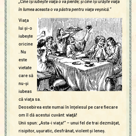
„Cine îşi iubeşte viaţa o va pierde; şi cine îşi urăş­te viaţa
Contact
Icoane
în lumea aceasta o va păstra pentru viaţa veşnică.“
Mărgăritare
Viaţa
Calendar
lui şi-o
Glosar
iubeşte
Repere
oricine
. Nu
este
vietate
care să
nu-şi
iubeas
că viaţa sa.
Deosebirea este numai în înţelesul pe care fiecare
om îl dă acestui cuvânt:
viaţă!
Unii spun: „Asta-i viaţa!“ – unui fel de trai dezmăţat,
risipitor, uşuratic, desfrânat, violent şi leneş.