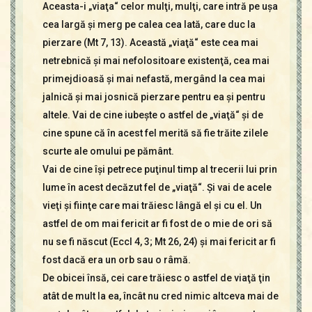
Aceasta-i „viaţa“ celor mulţi, mulţi, care intră pe uşa
cea largă şi merg pe calea cea lată, care duc la
pierzare (Mt 7, 13). Această „viaţă“ este cea mai
netrebnică şi mai nefolositoare existenţă, cea mai
primejdioasă şi mai nefastă, mergând la cea mai
jalnică şi mai josnică pierzare pentru ea şi pentru
altele. Vai de cine iubeşte o astfel de „viaţă“ şi de
cine spune că în acest fel merită să fie trăite zilele
scurte ale omului pe pământ.
Vai de cine îşi petrece puţinul timp al trecerii lui prin
lume în acest decăzut fel de „viaţă“. Şi vai de acele
vieţi şi fiinţe care mai trăiesc lângă el şi cu el. Un
astfel de om mai fericit ar fi fost de o mie de ori să
nu se fi născut (Eccl 4, 3; Mt 26, 24) şi mai fericit ar fi
fost dacă era un orb sau o râmă.
De obicei însă, cei care trăiesc o astfel de viaţă ţin
atât de mult la ea, încât nu cred nimic altceva mai de