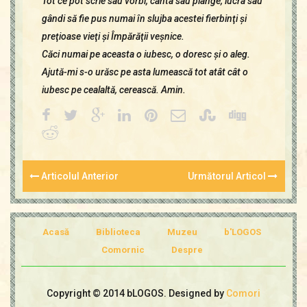
Tot ce pot scrie sau vorbi, cânta sau plânge, lucra sau
gândi să fie pus numai în slujba acestei fierbinţi şi
preţioase vieţi şi Împărăţii veşnice.
Căci numai pe aceasta o iubesc, o doresc şi o aleg.
Ajută-mi s-o urăsc pe asta lumească tot atât cât o
iubesc pe cealaltă, cerească. Amin.
Articolul Anterior
Următorul Articol
Acasă
Biblioteca
Muzeu
b'LOGOS
Comornic
Despre
Copyright © 2014 bLOGOS. Designed by
Comori