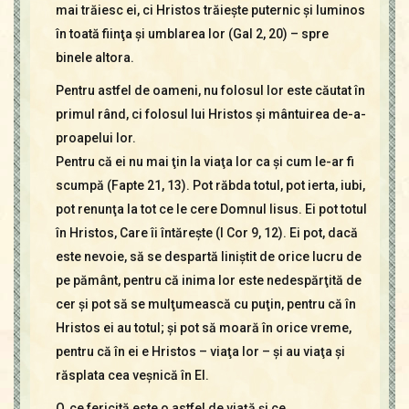
mai trăiesc ei, ci Hristos trăieşte puternic şi luminos
în toată fiinţa şi umblarea lor (Gal 2, 20) – spre
binele altora.
Pentru astfel de oameni, nu folosul lor este căutat în
primul rând, ci folosul lui Hristos şi mântuirea de-a­
proa­pelui lor.
Pentru că ei nu mai ţin la viaţa lor ca şi cum le-ar fi
scumpă (Fapte 21, 13). Pot răbda totul, pot ierta, iubi,
pot renunţa la tot ce le cere Domnul Iisus. Ei pot totul
în Hristos, Care îi întăreşte (I Cor 9, 12). Ei pot, dacă
este nevoie, să se despartă liniştit de orice lucru de
pe pământ, pentru că inima lor este nedespărţită de
cer şi pot să se mulţumească cu puţin, pentru că în
Hristos ei au totul; şi pot să moară în orice vreme,
pentru că în ei e Hristos – viaţa lor – şi au viaţa şi
răsplata cea veşnică în El.
O, ce fericită este o astfel de viaţă şi ce