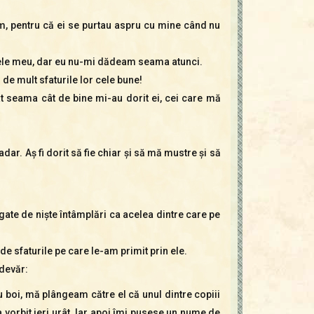
m, pentru că ei se purtau aspru cu mine când nu
nele meu, dar eu nu-mi dădeam seama atunci.
de mult sfaturile lor cele bune!
at seama cât de bine mi-au dorit ei, cei care mă
dar. Aş fi dorit să fie chiar şi să mă mustre şi să
ate de nişte întâmplări ca acelea dintre care pe
de sfaturile pe care le-am primit prin ele.
devăr:
boi, mă plângeam către el că unul dintre copiii
a vorbit ieri urât. Iar apoi îmi pusese un nume de