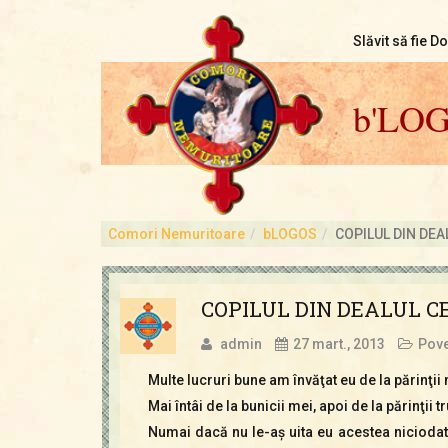
Slăvit să fie D
b'LO
Comori Nemuritoare
bLOGOS
COPILUL DIN DEA
COPILUL DIN DEALUL C
admin
27 mart., 2013
Pove
Multe lucruri bune am învăţat eu de la părinţii
Mai întâi de la bunicii mei, apoi de la părinţii tr
Numai dacă nu le-aş uita eu acestea niciodată,