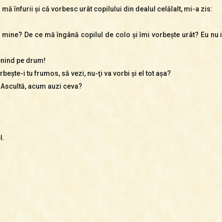
 înfurii şi că vorbesc urât copilului din dealul celălalt, mi-a zis:
cu mine? De ce mă îngână copilul de colo şi îmi vorbeşte urât? Eu nu i
venind pe drum!
beşte-i tu frumos, să vezi, nu-ţi va vorbi şi el tot aşa?
! Ascultă, acum auzi ceva?
l.