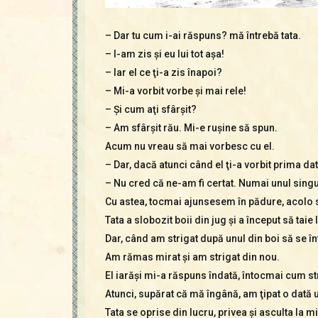
– Dar tu cum i-ai răspuns? mă întrebă tata.
– I-am zis şi eu lui tot aşa!
– Iar el ce ţi-a zis înapoi?
– Mi-a vorbit vorbe şi mai rele!
– Şi cum aţi sfârşit?
– Am sfârşit rău. Mi-e ruşine să spun.
Acum nu vreau să mai vorbesc cu el.
– Dar, dacă atunci când el ţi-a vorbit prima dată
– Nu cred că ne-am fi certat. Numai unul sing
Cu astea, tocmai ajunsesem în pădure, acolo s
Tata a slobozit boii din jug şi a început să taie
Dar, când am strigat după unul din boi să se înt
Am rămas mirat şi am strigat din nou.
El iarăşi mi-a răspuns îndată, întocmai cum s
Atunci, supărat că mă îngână, am ţipat o dată u
Tata se oprise din lucru, privea şi asculta la m