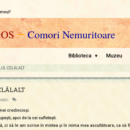
omnul!
GOS
—
Comori Nemuritoare
▾
Biblioteca
Muzeu
LUL CELĂLALT
ELĂLALT
stiri
 mei credincioşi.
upeşti, apoi de la cei sufleteşti.
 ci să le am scrise în mintea şi în inima mea ascultătoare, ca să fiu 