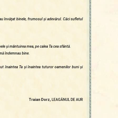
u învăţat binele, frumosul şi adevărul. Căci sufletul
ele şi mântuirea mea, pe calea Ta cea sfântă.
e mă îndemnau bine.
t înaintea Ta şi înaintea tuturor oamenilor buni şi
Traian Dorz,
LEAGĂNUL DE AUR