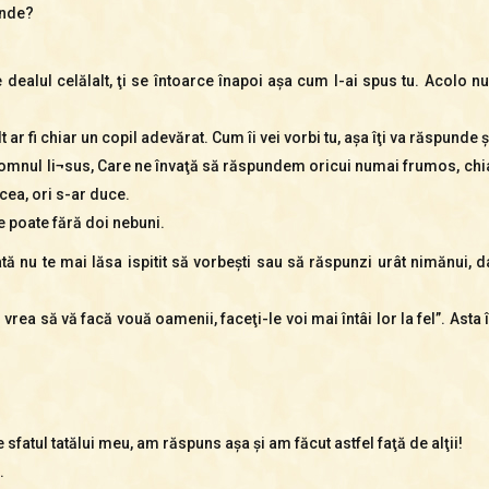
unde?
:
 dealul celălalt, ţi se întoarce înapoi aşa cum l-ai spus tu. Acolo nu
alt ar fi chiar un copil adevărat. Cum îi vei vorbi tu, aşa îţi va răspunde şi
 Domnul Ii¬sus, Care ne învaţă să răspundem oricui numai frumos, chia
cea, ori s-ar duce.
e poate fără doi nebuni.
ată nu te mai lăsa ispitit să vorbeşti sau să răspunzi urât nimănui,
 vrea să vă facă vouă oamenii, faceţi-le voi mai întâi lor la fel”. Ast
fatul tatălui meu, am răspuns aşa şi am făcut astfel faţă de alţii!
.