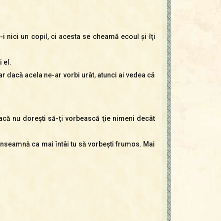
-i nici un copil, ci acesta se cheamă ecoul şi îţi
 el.
r dacă acela ne-ar vorbi urât, atunci ai vedea că
 dacă nu doreşti să-ţi vorbească ţie nimeni decât
a înseamnă ca mai întâi tu să vorbeşti frumos. Mai