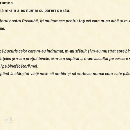
 frumos.
rmă m-am ales numai cu păreri de rău.
rul nostru Preaiubit, Îţi mulţumesc pentru toţi cei care m-au iubit şi m-a
le,
ică bucurie celor care m-au îndrumat, m-au sfătuit şi m-au mustrat spre bin
înţeles şi n-am preţuit binele, ci m-am supărat şi n-am ascultat pe cei car
şi pe binefăcătorii mei.
până la sfârşitul vieţii mele să umblu şi să vorbesc numai cum este plăcu