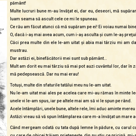
pământ!
Multe lucruri bune m-au învăţat ei, dar eu, deseori, mă supăra
luam seama să ascult cele ce mi le spuneau.
Ce rău am făcut atunci că mă supăram pe ei! Ei voiau numai bi
O, dacă i-aş mai avea acum, cum i-aş asculta şi cum le-aş preţui 
Căci prea multe din ele le-am uitat şi abia mai târziu mi am d
mustrau.
Dar astăzi ei, binefăcătorii mei sunt sub pământ…
Mult am dorit eu mai târziu să mai pot auzi cuvântul lor, dar în za
mă pedepsească. Dar nu mai erau!
Totuşi, multe din sfaturile tatălui meu nu le-am uitat.
Nu le-am uitat mai ales pe acelea care mi-au rămas în minte leg
unele vi le-am spus, iar pe altele mai am să vi le spun pe rând.
Acele întâmplări, unele bune, altele rele, îmi aduc aminte mereu 
Astăzi vreau să vă spun întâmplarea care m-a învăţat un mare a
Când mergeam odată cu tata după lemne în pădure, cu carul cu 
cu care de obicei trăiam prieteneşte, din nu ştiu ce pricină, mi-