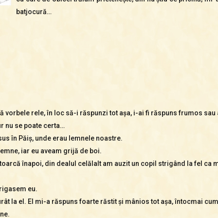
batjocură…
 vorbele rele, în loc să-i răspunzi tot aşa, i-ai fi răspuns frumos sau ai
ur nu se poate certa…
us în Păiş, unde erau lemnele noastre.
 lemne, iar eu aveam grijă de boi.
oarcă înapoi, din dealul celălalt am auzit un copil strigând la fel ca 
trigasem eu.
rât la el. El mi-a răspuns foarte răstit şi mânios tot aşa, întocmai cu
ine.