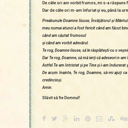
De câte ori am vorbit frumos, mi s-a răspuns
Dar de câte ori m-am înfuriat şi eu, până la u
Preabunule Doamne Iisuse, Învăţătorul şi Mântuito
meu numai atunci a fost fericit când am făcut bine
când am căutat frumosul
şi când am vorbit adevărul.
Te rog, Doamne Iisuse, să le răsplăteşti cu o veşn
Dar Te rog, Doamne, să mă ierţi că adeseori n-am 
Astfel Te-am întristat şi pe Tine şi i-am îndurerat 
De acum înainte, Te rog, Doamne, să-mi ajuţi ca 
credincioşi.
Amin.
Slăvit să fie Domnul!