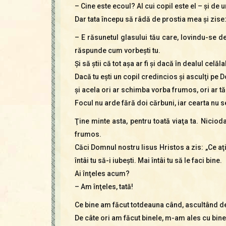
– Cine este ecoul? Al cui copil este el – şi de 
Dar tata începu să râdă de prostia mea şi zise
– E răsunetul glasului tău care, lovindu-se de
răspunde cum vorbeşti tu.
Şi să ştii că tot aşa ar fi şi dacă în dealul celăl
Dacă tu eşti un copil credincios şi asculţi pe
şi acela ori ar schimba vorba frumos, ori ar tă
Focul nu arde fără doi cărbuni, iar cearta nu s
Ţine minte asta, pentru toată viaţa ta. Niciod
frumos.
Căci Domnul nostru Iisus Hristos a zis: „Ce aţi
întâi tu să-i iubeşti. Mai întâi tu să le faci bine.
Ai înţeles acum?
– Am înţeles, tată!
Ce bine am făcut totdeauna când, ascultând de s
De câte ori am făcut binele, m-am ales cu bine