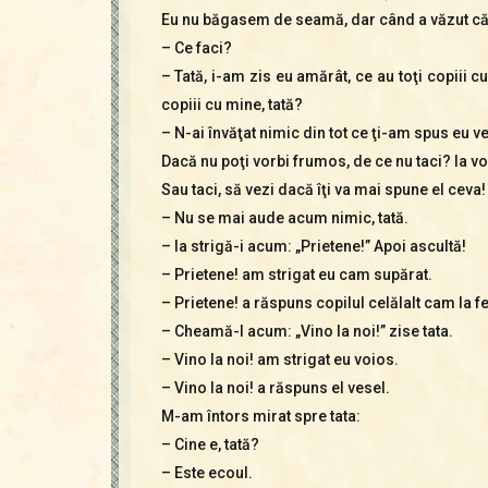
Eu nu băgasem de seamă, dar când a văzut că mă
– Ce faci?
– Tată, i-am zis eu amărât, ce au toţi copiii 
copiii cu mine, tată?
– N-ai învăţat nimic din tot ce ţi-am spus eu 
Dacă nu poţi vorbi frumos, de ce nu taci? Ia vor
Sau taci, să vezi dacă îţi va mai spune el ceva
– Nu se mai aude acum nimic, tată.
– Ia strigă-i acum: „Prietene!” Apoi ascultă!
– Prietene! am strigat eu cam supărat.
– Prietene! a răspuns copilul celălalt cam la fe
– Cheamă-l acum: „Vino la noi!” zise tata.
– Vino la noi! am strigat eu voios.
– Vino la noi! a răspuns el vesel.
M-am întors mirat spre tata:
– Cine e, tată?
– Este ecoul.