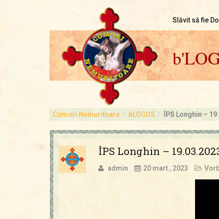
Slăvit să fie D
b'LO
Comori Nemuritoare
bLOGOS
ÎPS Longhin – 19
ÎPS Longhin – 19.03.202
admin
20 mart., 2023
Vorb