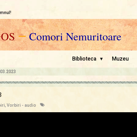
omnul!
GOS
—
Comori Nemuritoare
▾
Biblioteca
Muzeu
.03.2023
3
iri
,
Vorbiri - audio