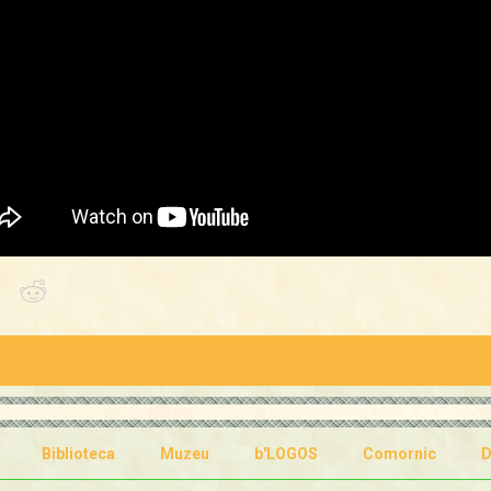
Biblioteca
Muzeu
b'LOGOS
Comornic
D