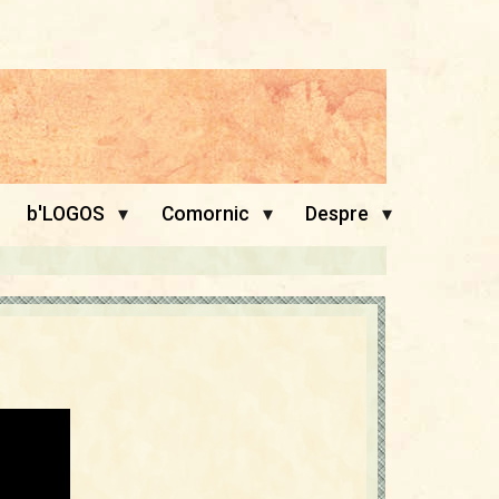
▾
▾
▾
b'LOGOS
Comornic
Despre