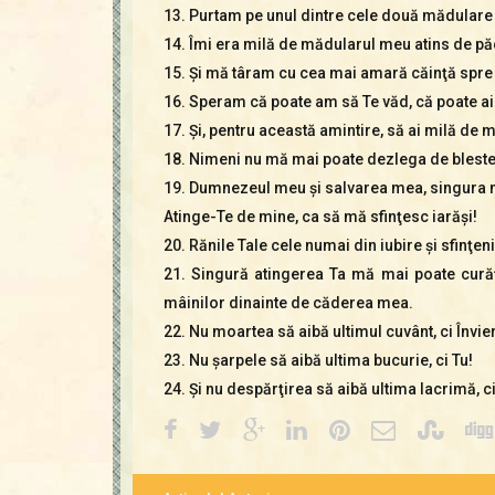
13. Purtam pe unul dintre cele două mădulare a
14. Îmi era milă de mădularul meu atins de pă
15. Şi mă târam cu cea mai amară căinţă spre c
16. Speram că poate am să Te văd, că poate ai
17. Şi, pentru această amintire, să ai milă de m
18. Nimeni nu mă mai poate dezlega de blestem
19. Dumnezeul meu şi salvarea mea, singura m
Atinge-Te de mine, ca să mă sfinţesc iarăşi!
20. Rănile Tale cele numai din iubire şi sfinţe
21. Singură atingerea Ta mă mai poate curăţi
mâinilor dinainte de căderea mea.
22. Nu moartea să aibă ultimul cuvânt, ci Învie
23. Nu şarpele să aibă ultima bucurie, ci Tu!
24. Şi nu despărţirea să aibă ultima lacrimă, 