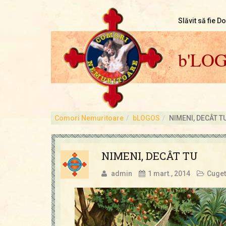
Slăvit să fie D
b'LO
Comori Nemuritoare
bLOGOS
NIMENI, DECÂT T
NIMENI, DECÂT TU
admin
1 mart., 2014
Cuget