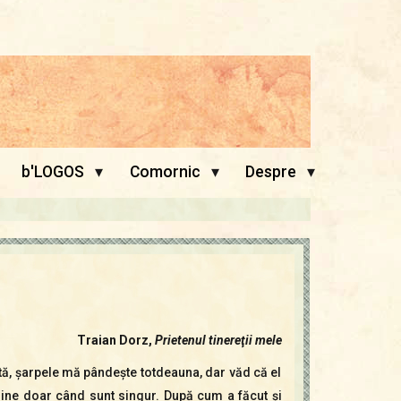
▾
▾
▾
b'LOGOS
Comornic
Despre
Traian Dorz,
Prietenul tinereţii mele
tă, şarpele mă pândeşte totdeauna, dar văd că el
ine doar când sunt singur. După cum a făcut şi