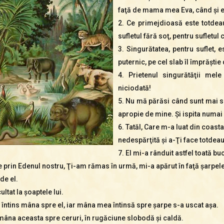
faţă de mama mea Eva, când şi ea
2. Ce primejdioasă este totdea
sufletul fără soţ, pentru sufletul 
3. Singurătatea, pentru suflet, e
puternic, pe cel slab îl împrăştie 
4. Prietenul singurătăţii mel
niciodată!
5. Nu mă părăsi când sunt mai s
apropie de mine. Şi ispita numai 
6. Tatăl, Care m-a luat din coasta
nedespărţită şi a-Ţi face totdea
7. El mi-a rânduit astfel toată bu
ile prin Edenul nostru, Ţi-am rămas în urmă, mi-a apărut în faţă şarpele
de el.
ultat la şoaptele lui.
am întins mâna spre el, iar mâna mea întinsă spre şarpe s-a uscat aşa.
 mâna aceasta spre ceruri, în rugăciune slobodă şi caldă.