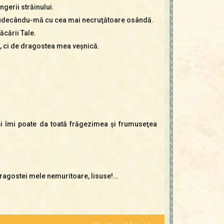
gerii străinului.
m judecându-mă cu cea mai necruţătoare osândă.
ăcării Tale.
ă, ci de dragostea mea veşnică.
 şi îmi poate da toată frăgezimea şi frumuseţea
 dragostei mele nemuritoare, Iisuse!…