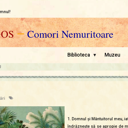
omnul!
GOS
—
Comori Nemuritoare
▾
Biblioteca
Muzeu
U
ări
1. Domnul şi Mântuitorul meu, ia
îndrăzneşte să se apropie de m