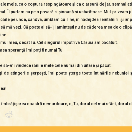
le mele, ca o coptură respingătoare şi ca o arsură de jar, semnul atin
cat. Îl purtam ca pe o povară ruşinoasă şi usturătoare. Mi-l privea
ăile pe unde, cândva, umblam cu Tine, în nădejdea reîntâlnirii şi împ
 să mă vezi. Că poate ai să-Ţi aminteşti nu de căderea mea de o clip
ine.
ul meu, decât Tu. Cel singurul împotriva Căruia am păcătuit.
ea speranţă îmi poţi fi numai Tu.
nie să-mi vindece rănile mele cele numai din uitare şi păcat.
 de atingerile şerpeşti, îmi poate şterge toate întinările nebuniei
rea!
ci îmbrăţişarea noastră nemuritoare, o, Tu, dorul cel mai sfânt, dorul