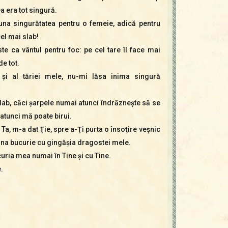
 era tot singură.
una singurătatea pentru o femeie, adică pentru
cel mai slab!
ste ca vântul pentru foc: pe cel tare îl face mai
de tot.
e şi al tăriei mele, nu-mi lăsa inima singură
lab, căci şarpele numai atunci îndrăzneşte să se
atunci mă poate birui.
 Ta, m-a dat Ţie, spre a-Ţi purta o însoţire veşnic
una bucurie cu gingăşia dragostei mele.
curia mea numai în Tine şi cu Tine.
.