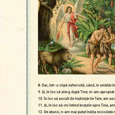
8. Dar, într-o clipă nefericită, când, în umblăr
9. Şi, în loc să alerg după Tine, m-am apropiat 
10. În loc să ascult de înştiinţările Tale, am asc
11. Şi, în loc să-mi întind braţele spre Tine, 
12. De atunci, n-am mai putut înălţa niciodată