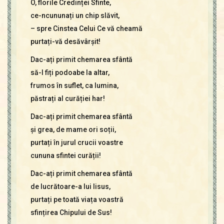
O, florile Credinței Sfinte,
Contact
Icoane
ce-ncununați un chip slăvit,
Mărgăritare
– spre Cinstea Celui Ce vă cheamă
purtați-vă desăvârșit!
Calendar
Glosar
Dac-ați primit chemarea sfântă
Repere
să-I fiți podoabe la altar,
frumos în suflet, ca lumina,
păstrați al curăției har!
Dac-ați primit chemarea sfântă
și grea, de mame ori soții,
purtați în jurul crucii voastre
cununa sfintei curății!
Dac-ați primit chemarea sfântă
de lucrătoare-a lui Iisus,
purtați pe toată viața voastră
sfințirea Chipului de Sus!