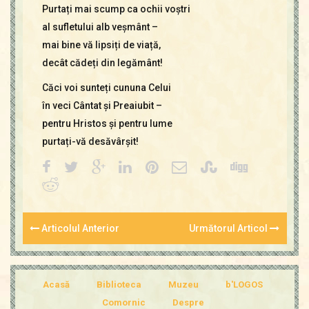
Purtați mai scump ca ochii voștri
al sufletului alb veșmânt –
mai bine vă lipsiți de viață,
decât cădeți din legământ!
Căci voi sunteți cununa Celui
în veci Cântat și Preaiubit –
pentru Hristos și pentru lume
purtați-vă desăvârșit!
Articolul Anterior
Următorul Articol
Acasă
Biblioteca
Muzeu
b'LOGOS
Comornic
Despre