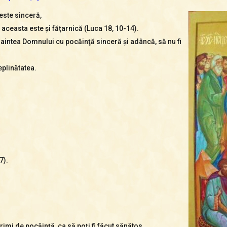
este sinceră,
ceasta este şi făţarnică (Luca 18, 10-14).
aintea Domnului cu pocăinţă sinceră şi adâncă, să nu fi
deplinătatea.
7).
rimi de pocăinţă, ca să poţi fi făcut sănătos.