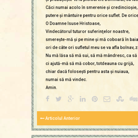
Căci numai acolo în smerenie şi credincioşie, î
putere şi mântuire pentru orice suflet. De orice
O Doamne Isuse Hristoase,
Vindecătorul tuturor suferinţelor noastre,
smereşte-mă şi pe mine şi mă coboară în baia la
ori de câte ori sufletul meu se va afla bolnav, 
Nu mă lăsa să mă sui, să mă mândresc, ca să nu
ci ajută-mă să mă cobor, totdeauna cu grijă,
chiar dacă foloseşti pentru asta şi nuiaua,
numai să mă vindec.
Amin.
Articolul Anterior