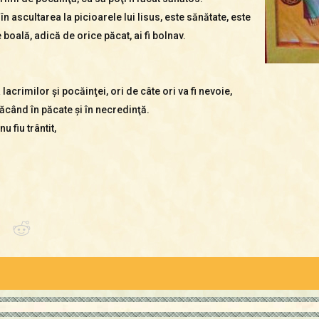
n ascultarea la picioarele lui Iisus, este sănătate, este
 boală, adică de orice păcat, ai fi bolnav.
crimilor şi pocăinţei, ori de câte ori va fi nevoie,
zăcând în păcate şi în necredinţă.
 fiu trântit,