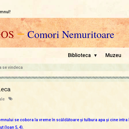
omnul!
GOS
—
Comori Nemuritoare
▾
Biblioteca
Muzeu
a se vindeca
deca
ale
omnului se cobora la vreme în scăldătoare şi tulbura apa şi cine intra 
t (Ioan 5, 4).