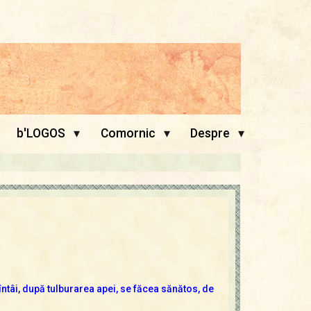
▾
▾
▾
b'LOGOS
Comornic
Despre
întâi, după tulburarea apei, se făcea sănătos, de