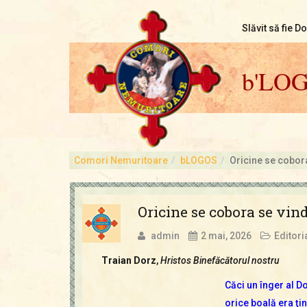
Slăvit să fie D
b'LO
Comori Nemuritoare
bLOGOS
Oricine se cobor
Oricine se cobora se vin
admin
2 mai, 2026
Editori
Traian Dorz
,
Hristos Binefăcătorul nostru
Căci un înger al D
orice boală era ţinu