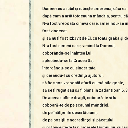
Dumnezeu a iubit şi iubeşte smerenia, căci ea 
după cum a urât totdeauna mândria, pentru că a
N-a fost vreodată cineva care, smerindu-se în
fost vindecat
şi să nu fi fost izbăvit de El, cu toată graba şi 
N-a fost nimeni care, venind la Domnul,
coborându-se înaintea Lui,
aplecându-se la Crucea Sa,
întorcându-se cu sinceritate,
şi cerându-I cu credinţă ajutorul,
să fie scos vreodată afară cu mâinile goale,
să se fi rugat sau să fi plâns în zadar (Ioan 6, 3
De aceea suflete dragă, coboară-te şi tu…
coboară-te de pe scaunul mândriei,
de pe înălţimile deşertăciunii,
de pe poziţiile necredinţei şi păcatului
şi prăbuşeşte-te la picioarele Domnului, cu lac