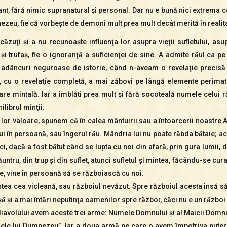
nt, fără nimic supranatural şi personal. Dar nu e bună nici extrema ce
nezeu, fie că vorbeşte de demoni mult prea mult decât merită în realit
ăzuţi şi a nu recunoaşte influenţa lor asupra vieţii sufletului, asu
i trufaş, fie o ignoranţă a suficienţei de sine. A admite răul ca pe
adâncuri neguroase de istorie, când n-aveam o revelaţie precisă 
ră, cu o revelaţie completă, a mai zăbovi pe lângă elemente perimat
are mintală. Iar a îmblăti prea mult şi fără socoteală numele celui ră
librul minţii.
a lor valoare, spunem că în calea mântuirii sau a întoarcerii noastre
lui în persoană, sau îngerul rău. Mândria lui nu poate răbda bătaie; ac
ci, dacă a fost bătut când se lupta cu noi din afară, prin gura lumii, d
ntru, din trup şi din suflet, atunci sufletul şi mintea, făcându-se curat
, vine în persoană să se războiască cu noi.
tea cea vicleană, sau războiul nevăzut.
Spre războiul acesta însă s
 şi a mai întări neputinţa oamenilor spre război, căci nu e un război
avolului avem aceste trei arme: Numele Domnului şi al Maicii Domnul
le lui Dumnezeu”. Iar a doua armă pe care o avem împotriva puterii 