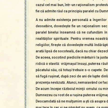
cazul cel mai bun, într-un raţionalism protesta
fie că admite răul ca principiu paralel cu Dum
A nu admite existenţa personală a îngerilor c
deosebire, dovedeşte fie un raţionalism sec ş
paralel binelui înseamnă că ne cufundăm în 
realităţilor spirituale. Pentru vremea noast
religiilor, fireşte că dovedeşte multă îndărăpt
arată lipsă de socoteală, dacă nu chiar dezechi
De aceea, socotind piedicile mântuirii la just
ridică o stavilă: vrăjmaşul însuşi, puterea rău
păcatului său, că totuşi trebuie s-o capete. De
să fugă ruşinat, după zeci de ani de lupte dinlău
prezenţa nevăzută. Atunci, nemaiavând ce face
De acum începe războiul minţii omului cu min
Dumnezeu cu rost de a ruşina puterea vrăjmaşă
Deocamdată să ne mulţumim a şti că asupra di
mai tare în cer şi pe pământ nu avem, ca nume