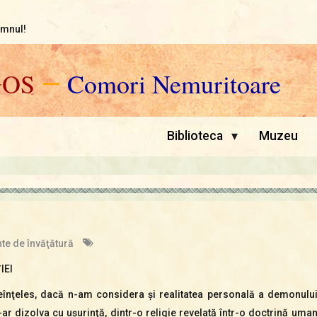
omnul!
GOS
—
Comori Nemuritoare
▾
Biblioteca
Muzeu
te de învăţătură
IEI
eînţeles, dacă n-am considera şi realitatea personală a demonului,
ar dizolva cu uşurinţă, dintr-o religie revelată într-o doctrină umani