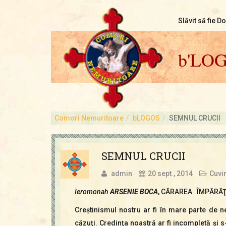
Slăvit să fie D
b'LO
Comori Nemuritoare
bLOGOS
SEMNUL CRUCII
SEMNUL CRUCII
admin
20 sept., 2014
Cuvin
Ieromonah
ARSENIE BOCA
, CĂRAREA ÎMPĂRĂŢ
Creştinismul nostru ar fi în mare parte de n
căzuţi. Credinţa noastră ar fi incompletă şi s-