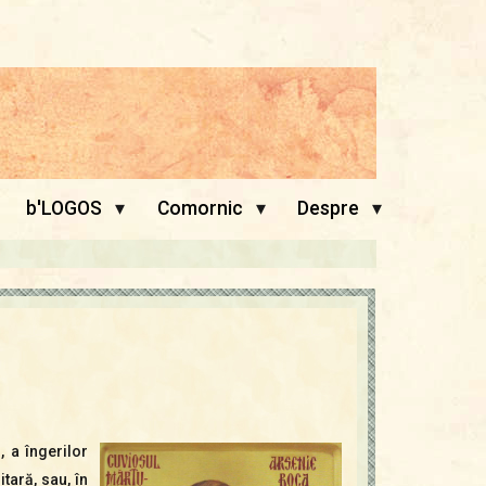
▾
▾
▾
b'LOGOS
Comornic
Despre
 a îngerilor
tară, sau, în