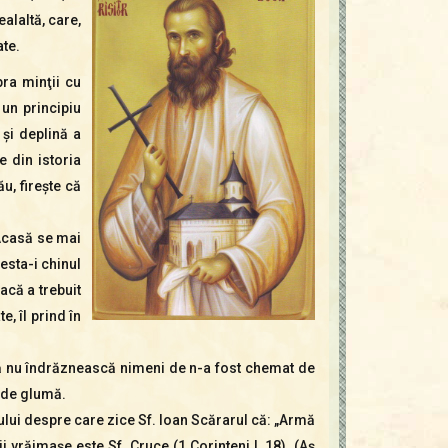
alaltă, care,
ate.
pra minţii cu
 un principiu
şi deplină a
e din istoria
u, fireşte că
 Acasă se mai
esta-i chinul
acă a trebuit
e, îl prind în
ă nu îndrăznească nimeni de n-a fost chemat de
 de glumă.
ui despre care zice Sf. Ioan Scărarul că: „Armă
vrăjmaşe este Sf. Cruce (1 Corinteni l, 18). (Aş