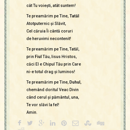
cât Tu voieşti, atât suntem!
Te preamărim pe Tine,
Tatăl
Atotputernic şi Slăvit,
Cel căruia Îi cântă coruri
de heruvimi necontenit!
Te preamărim pe Tine, Tatăl,
prin
Fiul
Tău, Iisus Hristos,
căci El e Chipul Tău prin Care
ni-e totul drag şi luminos!
Te preamărim pe Tine,
Duhul
,
chemând doritul Veac Divin
când cerul şi pământul, una,
Te vor slăvi la fel!
Amin.