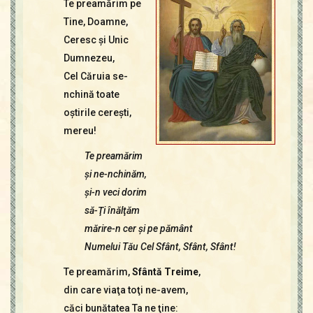
Te preamărim pe
Contact
Icoane
Tine, Doamne,
Mărgăritare
Ceresc şi Unic
Dumnezeu,
Calendar
Cel Căruia se-
Glosar
nchină toate
Repere
oştirile cereşti,
mereu!
Te preamărim
şi ne-nchinăm,
şi-n veci dorim
să-Ţi înălţăm
mărire-n cer şi pe pământ
Numelui Tău Cel Sfânt, Sfânt, Sfânt!
Te preamărim,
Sfântă Treime
,
din care viaţa toţi ne-avem,
căci bunătatea Ta ne ţine: