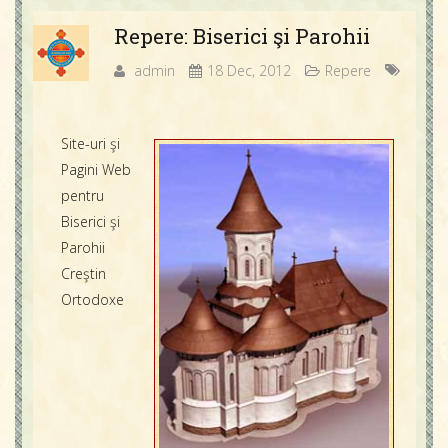
Repere: Biserici şi Parohii
admin
18 Dec, 2012
Repere
Site-uri şi
Pagini Web
pentru
Biserici şi
Parohii
Creştin
Ortodoxe