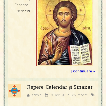
Contact
Canoane
Icoane
Bisericești
Mărgăritare
Calendar
Glosar
Repere
|
Continuare »
Repere: Calendar şi Sinaxar
admin
18 Dec, 2012
Repere