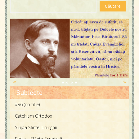
«
»
Subiecte
#96 (no title)
Catehism Ortodox
Slujba Sfintei Liturghii
Biblia – Sfânta Scriptură