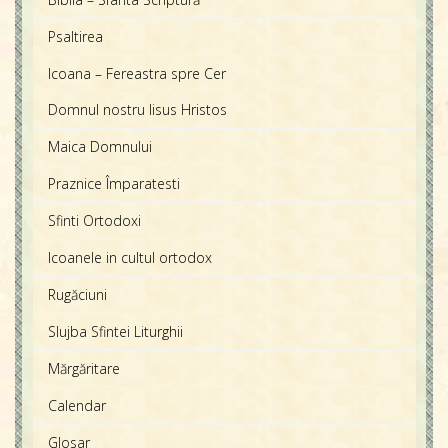
Psaltirea
Icoana – Fereastra spre Cer
Domnul nostru Iisus Hristos
Maica Domnului
Praznice Împaratesti
Sfinti Ortodoxi
Icoanele in cultul ortodox
Rugăciuni
Slujba Sfintei Liturghii
Mărgăritare
Calendar
Glosar