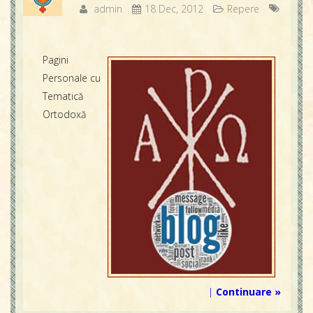
admin
18 Dec, 2012
Repere
Pagini
Personale cu
Tematică
Ortodoxă
|
Continuare »