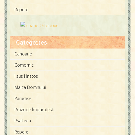
Repere
Categories
Canoane
Comornic
Iisus Hristos
Maica Domnului
Paraclise
Praznice Împaratesti
Psaltirea
Repere