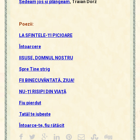
Şedeam jos şi plângeam
, Traian Dorz
Poezii:
LA SFINTELE-ŢI PICIOARE
Întoarcere
IISUSE, DOMNUL NOSTRU
Spre Tine strig
FII BINECUVÂNTATĂ, ZIUA!
NU-ŢI RISIPI DIN VIAŢĂ
Fiu pierdut
Tatăl te iubeşte
Întoarce-te, fiu rătăcit