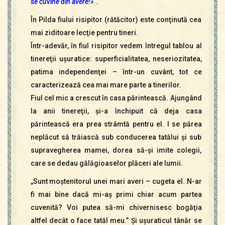
se cuvine din avere!»“.
În Pilda fiului risipitor (rătăcitor) este conţinută cea
mai ziditoare lecţie pentru tineri.
Într-adevăr, în fiul risipitor vedem întregul tablou al
tinereţii uşuratice: superficialitatea, neseriozitatea,
patima independenţei – într-un cuvânt, tot ce
caracterizează cea mai mare parte a tinerilor.
Fiul cel mic a crescut în casa părintească. Ajungând
la anii tinereţii, şi-a închipuit că deja casa
părintească era prea strâmtă pentru el. I se părea
neplăcut să trăiască sub conducerea tatălui şi sub
supravegherea mamei, dorea să-şi imite colegii,
care se dedau gălăgioaselor plăceri ale lumii.
„Sunt moştenitorul unei mari averi – cugeta el. N-ar
fi mai bine dacă mi-aş primi chiar acum partea
cuvenită? Voi putea să-mi chivernisesc bogăţia
altfel decât o face tatăl meu.” Şi uşuraticul tânăr se