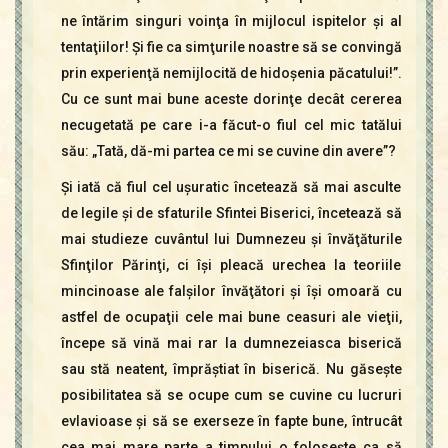
ne întărim singuri voinţa în mijlocul ispitelor şi al
tentaţiilor! Şi fie ca simţurile noastre să se convingă
prin experienţă nemijlocită de hidoşenia păcatului!”.
Cu ce sunt mai bune aceste dorinţe decât cererea
necugetată pe care i-a făcut-o fiul cel mic tatălui
său: „Tată, dă-mi partea ce mi se cuvine din avere”?
Şi iată că fiul cel uşuratic încetează să mai asculte
de legile şi de sfaturile Sfintei Biserici, încetează să
mai studieze cuvântul lui Dumnezeu şi învăţăturile
Sfinţilor Părinţi, ci îşi pleacă urechea la teoriile
mincinoase ale falşilor învăţători şi îşi omoară cu
astfel de ocupaţii cele mai bune ceasuri ale vieţii,
începe să vină mai rar la dumnezeiasca biserică
sau stă neatent, împrăştiat în biserică. Nu găseşte
posibilitatea să se ocupe cum se cuvine cu lucruri
evlavioase şi să se exerseze în fapte bune, întrucât
cea mai mare parte a timpului o foloseşte ca să