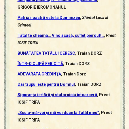
GRIGORIE IEROMONAHUL
Patria noastră este la Dumnezeu
,
Sfântul Luca al
Crimeei
Tatăl te cheamă… Vino acasă, suflet pierdut!…
, Preot
IOSIF TRIFA
BUNĂTATEA TATĂLUI CERESC
, Traian DORZ
ÎNTR-O CLIPĂ FERICITĂ
, Traian DORZ
ADEVĂRATA CREDINŢĂ
, Traian Dorz
Dar trupul este pentru Domnul
, Traian DORZ
Siguranţa iertării şi statornicia întoarcerii
, Preot
IOSIF TRIFA
„Scula-mă-voi şi mă voi duce la Tatăl meu”
, Preot
IOSIF TRIFA