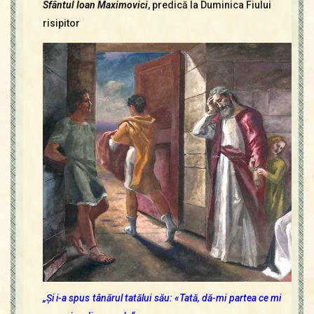
Contact
Sfântul Ioan Maximovic
i
, predică la Duminica Fiului
Icoane
risipitor
Mărgăritare
Calendar
Glosar
Repere
„Şi i-a spus tânărul tatălui său: «Tată, dă-mi partea ce mi