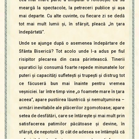
meargă la spectacole, la petreceri publice şi aşa
mai departe. Cu alte cuvinte, cu fiecare zi se dedă
tot mai mult lumii şi, în sfârşit, pleacă „în ţara
îndepărtată”.
Unde se ajunge după o asemenea îndepărtare de
Sfânta Biserică? Tot acolo unde l-a adus pe fiul
risipitor plecarea din casa părintească. Tinerii
uşuratici îşi consumă foarte repede minunatele lor
puteri şi capacităţi sufleteşti şi trupeşti şi distrug tot
ce făcuseră bun mai înainte pentru vremea
veşniciei. Iar între timp vine „o foamete mare în ţara
aceea”, apare pustiirea lăuntrică şi nemulţumirea –
urmări inevitabile ale plăcerilor zgomotoase; apare
setea de desfătări, care se întăreşte şi mai mult prin
satisfacerea patimilor păcătoase şi devine, în
sfârşit, de nepotolit. Şi cât de adesea se întâmplă că