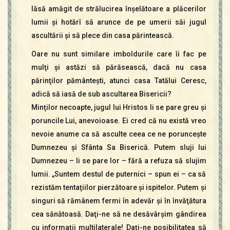
lăsă amăgit de strălucirea înşelătoare a plăcerilor
lumii şi hotărî să arunce de pe umerii săi jugul
ascultării şi să plece din casa părintească.
Oare nu sunt similare imboldurile care îi fac pe
mulţi şi astăzi să părăsească, dacă nu casa
părinţilor pământeşti, atunci casa Tatălui Ceresc,
adică să iasă de sub ascultarea Bisericii?
Minţilor necoapte, jugul lui Hristos li se pare greu şi
poruncile Lui, anevoioase. Ei cred că nu există vreo
nevoie anume ca să asculte ceea ce ne porunceşte
Dumnezeu şi Sfânta Sa Biserică. Putem sluji lui
Dumnezeu – li se pare lor – fără a refuza să slujim
lumii. „Suntem destul de puternici – spun ei – ca să
rezistăm tentaţiilor pierzătoare şi ispitelor. Putem şi
singuri să rămânem fermi în adevăr şi în învăţătura
cea sănătoasă. Daţi-ne să ne desăvârşim gândirea
cu informaţii multilaterale!
Daţi-ne posibilitatea să