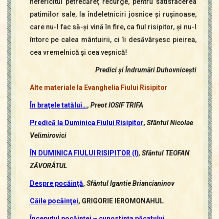
nefericitul petrecăreţ recurge, pentru satisfacerea
patimilor sale, la îndeletniciri josnice şi ruşinoase,
care nu-l fac să-şi vină în fire, ca fiul risipitor, şi nu-l
întorc pe calea mântuirii, ci îi desăvârşesc pieirea,
cea vremelnică şi cea veşnică!
Predici și Îndrumări Duhovnicești
Alte materiale la Evanghelia Fiului Risipitor
În braţele tatălui…
,
Preot IOSIF TRIFA
Predică la Duminica Fiului Risipitor
,
Sfântul Nicolae
Velimirovici
ÎN DUMINICA FIULUI RISIPITOR (I)
, Sfântul TEOFAN
ZĂVORÂTUL
Despre pocăinţă
,
Sfântul Igantie Briancianinov
Căile pocăinţei
, GRIGORIE IEROMONAHUL
Începutul pocăinţei – cunostinţa păcatului
,