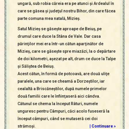
ungară, sub robia căreia era pe atunci şi Ardealul în
care se găsea şi judeţul nostru Bihor, din care făcea
parte comuna mea natală, Mizieş.
Satul Mizieş se găseşte aproape de Beiuş, pe
drumul care duce la Stâna de Vale. Dar casa
părinţilor mei era într-un cătun aparţinător de
Mizieş, care se găseşte spre miazăzi, la o depărtare
de doi kilometri, aşezat pe alt, drum ce duce la Talpe
şi Săliştea de Beiuş.
Acest cătun, în formă de potcoavă, are două uliţe
paralele, una care se cheamă a Dorzeştilor, iar
cealaltă a Briscăneştilor, după numele primelor
două familii care le înfiinţaseră aici cândva.
Cătunul se chema la început Râturi, numele
unguresc pentru Câmpuri, căci acolo fuseseră la
început câmpuri, când se mutaseră cei doi
strămoşi.
|
Continuare »