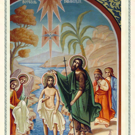
Contact
Icoane
Mărgăritare
Calendar
Glosar
Repere