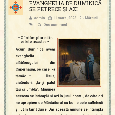
EVANGHELIA DE DUMINICĂ
SE PETRECE ŞI AZI
admin
11 mart., 2023
Mărturii
One comment
– O întâmplare din
zilele noastre –
Acum duminică avem
evanghelia
slăbănogului din
Capernaum, pe care l-a
tămăduit Iisus,
zicându-i: „Ia-ţi patul
tău şi umblă”. Minunea
aceasta se întâmplă şi azi în jurul nostru, de câte ori
ne apropiem de Mântuitorul cu bolile cele sufleteşti
şi luăm tămăduire. Dar această minune se întâmplă