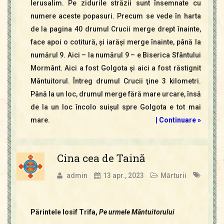
Ierusalim. Pe zidurile străzii sunt însemnate cu
numere aceste popasuri. Precum se vede în harta
de la pagina 40 drumul Crucii merge drept înainte,
face apoi o cotitură, şi iarăşi merge înainte, până la
numărul 9. Aici – la numărul 9 – e Biserica Sfântului
Mormânt. Aici a fost Golgota şi aici a fost răstignit
Mântuitorul. Întreg drumul Crucii ţine 3 kilometri.
Până la un loc, drumul merge fără mare urcare, însă
de la un loc încolo suişul spre Golgota e tot mai
mare.
|
Continuare »
Cina cea de Taină
admin
13 apr., 2023
Mărturii
Părintele Iosif Trifa,
Pe urmele Mântuitorului