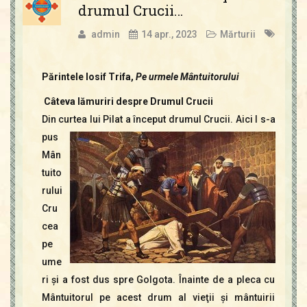
drumul Crucii…
admin
14 apr., 2023
Mărturii
Părintele Iosif Trifa,
Pe urmele Mântuitorului
Câteva lămuriri despre Drumul Crucii
Din curtea lui Pilat a început drumul Crucii. Aici I s-a
pus
Mân
tuito
rului
Cru
cea
pe
ume
ri şi a fost dus spre Golgota. Înainte de a pleca cu
Mântuitorul pe acest drum al vieţii şi mântuirii