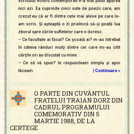
scrisului nostru contemporan n-a mai putut apărea
nici azi. Ea cuprinde cinci sute de poezii care, am
crezut eu că ar fi dintre cele mai alese pe care le-
am scris. Şi aşteaptă o zi prielnică să-şi poată lua
zborul spre zările sufletelor care o doresc.
– Ce facultate ai făcut? Ce şcoală ai? m-au întrebat
în câteva rânduri mulţi dintre cei care mi-au citit
cărţile ori au discutat cu mine.
– Ce să vă spun? le răspundeam simplu şi apoi
tăceam.
|
Continuare »
O PARTE DIN CUVÂNTUL
FRATELUI TRAIAN DORZ DIN
CADRUL PROGRAMULUI
COMEMORATIV DIN 5
MARTIE 1988, DE LA
CERTEGE