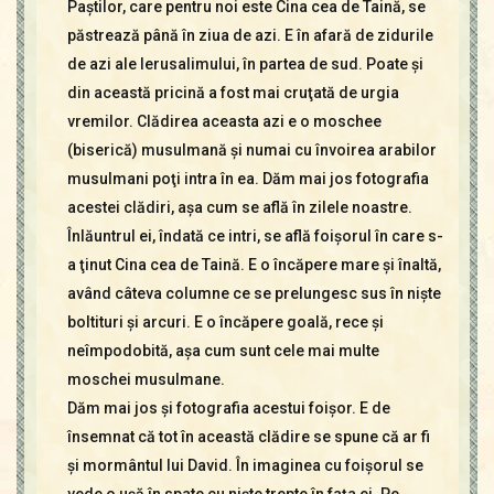
Paştilor, care pentru noi este Cina cea de Taină, se
păstrează până în ziua de azi. E în afară de zidurile
de azi ale Ierusalimului, în partea de sud. Poate şi
din această pricină a fost mai cruţată de urgia
vremilor. Clădirea aceasta azi e o moschee
(biserică) musulmană şi numai cu învoirea arabilor
musulmani poţi intra în ea. Dăm mai jos fotografia
acestei clădiri, aşa cum se află în zilele noastre.
Înlăuntrul ei, îndată ce intri, se află foişorul în care s-
a ţinut Cina cea de Taină. E o încăpere mare şi înaltă,
având câteva columne ce se prelungesc sus în nişte
boltituri şi arcuri. E o încăpere goală, rece şi
neîmpodobită, aşa cum sunt cele mai multe
moschei musulmane.
Dăm mai jos şi fotografia acestui foişor. E de
însemnat că tot în această clădire se spune că ar fi
şi mormântul lui David. În imaginea cu foişorul se