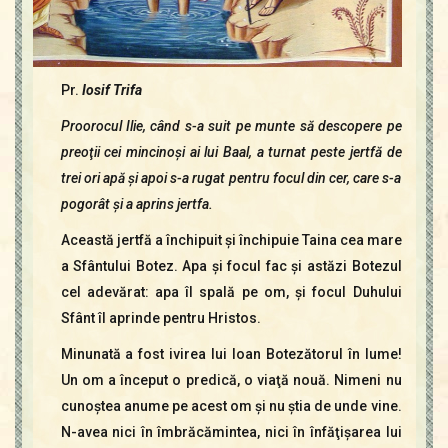
Pr.
Iosif Trifa
Proorocul Ilie, când s-a suit pe munte să descopere pe
preoţii cei mincinoşi ai lui Baal, a turnat peste jertfă de
trei ori apă şi apoi s-a rugat pentru focul din cer, care s-a
pogorât şi a aprins jertfa.
Această jertfă a închipuit şi închipuie Taina cea mare
a Sfântului Botez. Apa şi focul fac şi astăzi Botezul
cel adevărat: apa îl spală pe om, şi focul Duhului
Sfânt îl aprinde pentru Hristos.
Minunată a fost ivirea lui Ioan Botezătorul în lume!
Un om a început o predică, o viaţă nouă. Nimeni nu
cunoştea anume pe acest om şi nu ştia de unde vine.
N-avea nici în îmbrăcămintea, nici în înfăţişarea lui