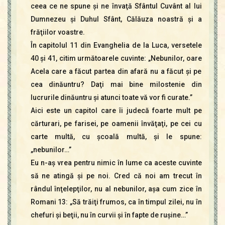
ceea ce ne spune şi ne învaţă Sfântul Cuvânt al lui
Dumnezeu şi Duhul Sfânt, Călăuza noastră şi a
frăţiilor voastre.
În capitolul 11 din Evanghelia de la Luca, versetele
40 şi 41, citim următoarele cuvinte: „Nebunilor, oare
Acela care a făcut partea din afară nu a făcut şi pe
cea dinăuntru? Daţi mai bine milostenie din
lucrurile dinăuntru şi atunci toate vă vor fi curate.”
Aici este un capitol care îi judecă foarte mult pe
cărturari, pe farisei, pe oamenii învăţaţi, pe cei cu
carte multă, cu şcoală multă, şi le spune:
„nebunilor…”
Eu n-aş vrea pentru nimic în lume ca aceste cuvinte
să ne atingă şi pe noi. Cred că noi am trecut în
rândul înţelepţilor, nu al nebunilor, aşa cum zice în
Romani 13: „Să trăiţi frumos, ca în timpul zilei, nu în
chefuri şi beţii, nu în curvii şi în fapte de ruşine…”