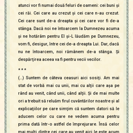
atunci vor fi numai două feluri de oameni: cei buni şi
cei răi. Cei care au crezut şi cei care n-au crezut.
Cei care sunt de-a dreapta şi cei care vor fi de-a
stânga. Dacă noi ne întoarcem la Dumnezeu acuma
şi ne hotărâm pentru El şi-L lăudăm pe Dumnezeu,
vom fi, desigur, între cei de-a dreapta Lui. Dar, dacă
nu ne întoarcem, noi rămânem de-a stânga. Şi
despărţirea aceea va fi pentru vecii vecilor.
* * *
(…) Suntem de câteva ceasuri aici sosiţi. Am mai
stat de vorbă mai cu unii, mai cu alţii care aşa pe
rând au venit, când unii, când alţii. Şi de mai multe
ori a trebuit să reluăm firul cuvântărilor noastre şi al
explicaţiilor pe care simţim că suntem datori să le
aducem celor cu care ne vedem acuma pentru
prima dată într-o astfel de împrejurare. Însă celor
mai mulţi dintre cei care au venit aici le este acum