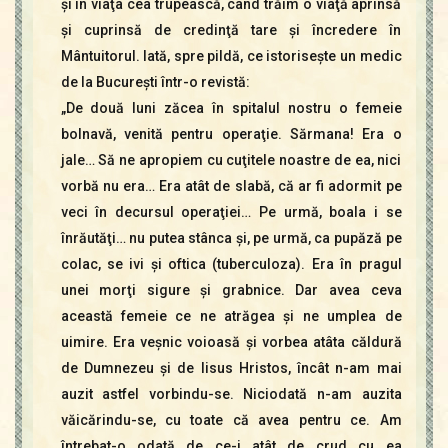
şi în viaţa cea trupească, când trăim o viaţă aprinsă
şi cuprinsă de credinţă tare şi încredere în
Mântuitorul. Iată, spre pildă, ce istoriseşte un medic
de la Bucureşti într-o revistă:
„De două luni zăcea în spitalul nostru o femeie
bolnavă, venită pentru operaţie. Sărmana! Era o
jale… Să ne apropiem cu cuţitele noastre de ea, nici
vorbă nu era… Era atât de slabă, că ar fi adormit pe
veci în decursul operaţiei… Pe urmă, boala i se
înrăutăţi… nu putea stânca şi, pe urmă, ca pupăză pe
colac, se ivi şi oftica (tuberculoza). Era în pragul
unei morţi sigure şi grabnice. Dar avea ceva
această femeie ce ne atrăgea şi ne umplea de
uimire. Era veşnic voioasă şi vorbea atâta căldură
de Dumnezeu şi de Iisus Hristos, încât n-am mai
auzit astfel vorbindu-se. Niciodată n-am auzita
văicărindu-se, cu toate că avea pentru ce. Am
întrebat-o odată de ce-i atât de crud cu ea