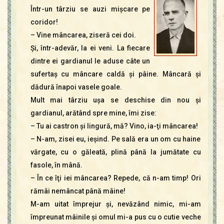
Într-un târziu se auzi mişcare pe
coridor!
– Vine mâncarea, ziseră cei doi.
Şi, într-adevăr, la ei veni. La fiecare
dintre ei gardianul le aduse câte un
sufertaş cu mâncare caldă şi pâine. Mâncară şi
dădură înapoi vasele goale.
Mult mai târziu uşa se deschise din nou şi
gardianul, arătând spre mine, îmi zise:
– Tu ai castron şi lingură, mă? Vino, ia-ţi mâncarea!
– N-am, zisei eu, ieşind. Pe sală era un om cu haine
vărgate, cu o găleată, plină până la jumătate cu
fasole, în mână.
– În ce îţi iei mâncarea? Repede, că n-am timp! Ori
rămâi nemâncat până mâine!
M-am uitat împrejur şi, nevăzând nimic, mi-am
împreunat mâinile şi omul mi-a pus cu o cutie veche