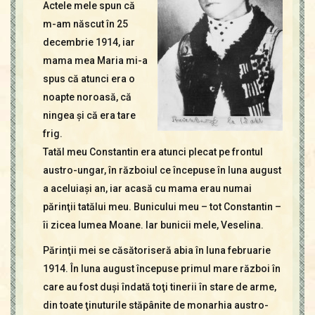
Actele mele spun că
m-am născut în 25
decembrie 1914, iar
mama mea Maria mi-a
spus că atunci era o
noapte noroasă, că
ningea şi că era tare
frig.
Tatăl meu Constantin era atunci plecat pe frontul
austro-ungar, în războiul ce începuse în luna august
a aceluiaşi an, iar acasă cu mama erau numai
părinţii tatălui meu. Bunicului meu – tot Constantin –
îi zicea lumea Moane. Iar bunicii mele, Veselina.
Părinţii mei se căsătoriseră abia în luna februarie
1914. În luna august începuse primul mare război în
care au fost duşi îndată toţi tinerii în stare de arme,
din toate ţinuturile stăpânite de monarhia austro-