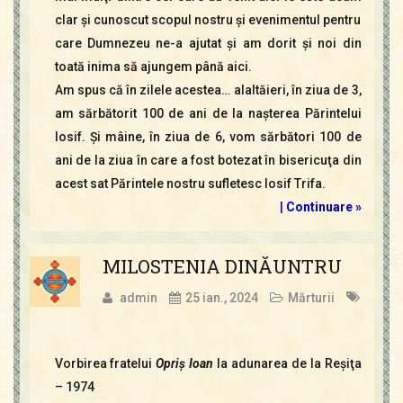
clar şi cunoscut scopul nostru şi evenimentul pentru
care Dumnezeu ne-a ajutat şi am dorit şi noi din
toată inima să ajungem până aici.
Am spus că în zilele acestea… alaltăieri, în ziua de 3,
am sărbătorit 100 de ani de la naşterea Părintelui
Iosif. Şi mâine, în ziua de 6, vom sărbători 100 de
ani de la ziua în care a fost botezat în bisericuţa din
acest sat Părintele nostru sufletesc Iosif Trifa.
|
Continuare »
MILOSTENIA DINĂUNTRU
admin
25 ian., 2024
Mărturii
Vorbirea fratelui
Opriş Ioan
la adunarea de la Reşiţa
– 1974