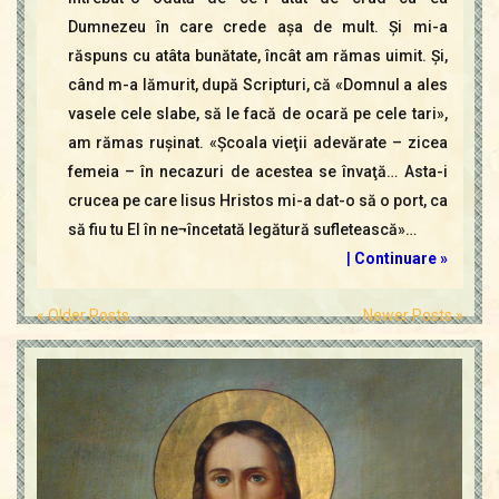
Dumnezeu în care crede aşa de mult. Şi mi-a
răspuns cu atâta bunătate, încât am rămas uimit. Şi,
când m-a lămurit, după Scripturi, că «Domnul a ales
vasele cele slabe, să le facă de ocară pe cele tari»,
am rămas ruşinat. «Şcoala vieţii adevărate – zicea
femeia – în necazuri de acestea se învaţă… Asta-i
crucea pe care Iisus Hristos mi-a dat-o să o port, ca
să fiu tu El în ne¬încetată legătură sufletească»…
|
Continuare »
« Older Posts
Newer Posts »