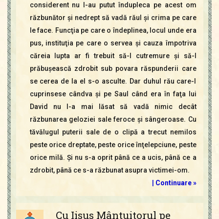
considerent nu l-au putut îndupleca pe acest om
răzbunător şi nedrept să vadă răul şi crima pe care
le face. Funcţia pe care o îndeplinea, locul unde era
pus, instituţia pe care o servea şi cauza împotriva
căreia lupta ar fi trebuit să-l cutremure şi să-l
prăbuşească zdrobit sub povara răspunderii care
se cerea de la el s-o asculte. Dar duhul rău care-l
cuprinsese cândva şi pe Saul când era în faţa lui
David nu l-a mai lăsat să vadă nimic decât
răzbunarea geloziei sale feroce şi sân­geroase. Cu
tăvălugul puterii sale de o clipă a trecut nemilos
peste orice dreptate, peste orice înţelepciune, peste
orice milă. Şi nu s-a oprit până ce a ucis, până ce a
zdrobit, până ce s-a răzbunat asupra victimei-om.
|
Continuare »
Cu Iisus Mântuitorul pe