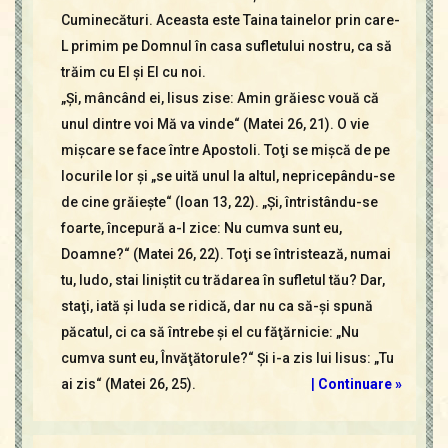
Cuminecături. Aceasta este Taina tainelor prin care-
L primim pe Domnul în casa sufletului nostru, ca să
trăim cu El şi El cu noi.
„Şi, mâncând ei, Iisus zise: Amin grăiesc vouă că
unul dintre voi Mă va vinde“ (Matei 26, 21). O vie
mişcare se face între Apostoli. Toţi se mişcă de pe
locurile lor şi „se uită unul la altul, nepricepându-se
de cine grăieşte“ (Ioan 13, 22). „Şi, întristându-se
foarte, începură a-I zice: Nu cumva sunt eu,
Doamne?“ (Matei 26, 22). Toţi se întristează, numai
tu, Iudo, stai liniştit cu trădarea în sufletul tău? Dar,
staţi, iată şi Iuda se ridică, dar nu ca să-şi spună
păcatul, ci ca să întrebe şi el cu făţărnicie: „Nu
cumva sunt eu, Învăţătorule?“ Şi i-a zis lui Iisus: „Tu
ai zis“ (Matei 26, 25).
|
Continuare »