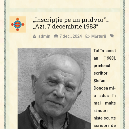
„Inscripţie pe un pridvor“…
„Azi, 7 decembrie 1983“
admin
7 dec., 2024
Mărturii
Tot în acest
an [1983],
prietenul
scriitor
Ştefan
Doncea mi-
a adus în
mai multe
rânduri
nişte scurte
scrisori de