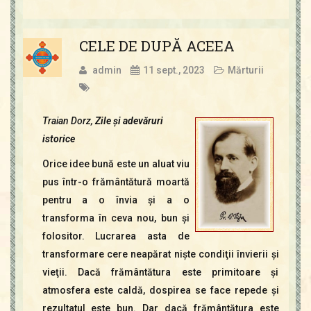
CELE DE DUPĂ ACEEA
admin
11 sept., 2023
Mărturii
Traian Dorz,
Zile şi adevăruri
istorice
Orice idee bună este un aluat viu
pus într-o frământătură moartă
pentru a o învia şi a o
transforma în ceva nou, bun şi
folositor. Lucrarea asta de
transformare cere neapărat nişte condiţii învierii şi
vieţii. Dacă frământătura este primitoare şi
atmosfera este caldă, dospirea se face repede şi
rezultatul este bun. Dar dacă frământătura este