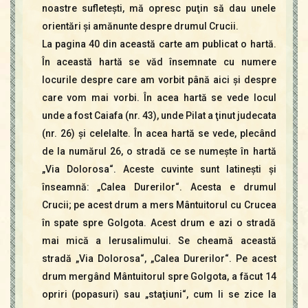
noastre sufleteşti, mă opresc puţin să dau unele
orientări şi amănunte despre drumul Crucii.
La pagina 40 din această carte am publicat o hartă.
În această hartă se văd însemnate cu numere
locurile despre care am vorbit până aici şi despre
care vom mai vorbi. În acea hartă se vede locul
unde a fost Caiafa (nr. 43), unde Pilat a ţinut judecata
(nr. 26) şi celelalte. În acea hartă se vede, plecând
de la numărul 26, o stradă ce se numeşte în hartă
„Via Dolorosa“. Aceste cuvinte sunt latineşti şi
înseamnă: „Calea Durerilor“. Acesta e drumul
Crucii; pe acest drum a mers Mântuitorul cu Crucea
în spate spre Golgota. Acest drum e azi o stradă
mai mică a Ierusalimului. Se cheamă această
stradă „Via Dolorosa“, „Calea Durerilor“. Pe acest
drum mergând Mântuitorul spre Golgota, a făcut 14
opriri (popasuri) sau „staţiuni“, cum li se zice la