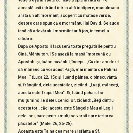
vede o uşă în spate cu nişte trepte în faţa ei. Pe
această uşă intrând într-o altă încăpere, musulmanii
arată un alt mormânt, acoperit cu mătase verde,
despre care spun că e mormântul lui David. Se aude
însă că adevăratul mormânt ar fi jos, în temelia
clădirii.
După ce Apostolii făcuseră toate pregătirile pentru
Cină, Mântuitorul Se aşeză la masă împreună cu
Apostolii şi, luând cuvântul, începu: „Cu dor am dorit
să mănânc cu voi acest Paşti, mai înainte de Patima
Mea…“ (Luca 22, 15); şi, luând pâinea, o binecuvântă
şi, frângând, dete ucenicilor, zicând: „Luaţi, mâncaţi,
acesta este Trupul Meu“. Şi, luând paharul şi
mulţumind, le dete ucenicilor, zicând: „Beţi dintru
acesta toţi, căci acesta este Sângele Meu al Legii
celei noi, care pentru mulţi se varsă spre iertarea
păcatelor“ (Matei 26, 26-28).
Aceasta este Taina cea mare şi sfântă a Sf.