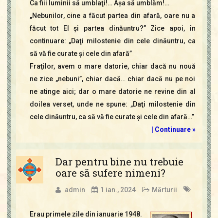
Ca fiii luminii să umblaţi!… Aşa să umblăm!…
„Nebunilor, cine a făcut partea din afară, oare nu a
făcut tot El şi partea dinăuntru?” Zice apoi, în
continuare: „Daţi milostenie din cele dinăuntru, ca
să vă fie curate şi cele din afară”
Fraţilor, avem o mare datorie, chiar dacă nu nouă
ne zice „nebuni”, chiar dacă… chiar dacă nu pe noi
ne atinge aici; dar o mare datorie ne revine din al
doilea verset, unde ne spune: „Daţi milostenie din
cele dinăuntru, ca să vă fie curate şi cele din afară…”
|
Continuare »
Dar pentru bine nu trebuie
oare să sufere nimeni?
admin
1 ian., 2024
Mărturii
Erau primele zile din ianuarie 1948.