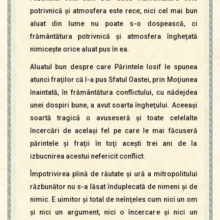
potrivnică şi atmosfera este rece, nici cel mai bun
aluat din lume nu poate s-o dospească, ci
frământătura potrivnică şi atmosfera îngheţată
nimiceşte orice aluat pus în ea.
Aluatul bun despre care Părintele Iosif le spunea
atunci fraţilor că l-a pus Sfatul Oastei, prin Moţiunea
înaintată, în frământătura conflictului, cu nădejdea
unei dospiri bune, a avut soarta îngheţului. Aceeaşi
soartă tragică o avuseseră şi toate celelalte
încercări de acelaşi fel pe care le mai făcuseră
părintele şi fraţii în toţi aceşti trei ani de la
izbucnirea acestui nefericit conflict.
Împotrivirea plină de răutate şi ură a mitropolitului
răzbunător nu s-a lăsat înduplecată de nimeni şi de
nimic. E uimitor şi total de neînţeles cum nici un om
şi nici un argument, nici o încercare şi nici un