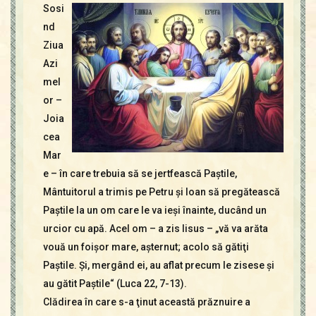
Sosi
nd
Ziua
Azi
mel
or –
Joia
cea
Mar
e – în care trebuia să se jertfească Paştile,
Mântuitorul a trimis pe Petru şi Ioan să pregătească
Paştile la un om care le va ieşi înainte, ducând un
urcior cu apă. Acel om – a zis Iisus – „vă va arăta
vouă un foişor mare, aşternut; acolo să gătiţi
Paştile. Şi, mergând ei, au aflat precum le zisese şi
au gătit Paştile“ (Luca 22, 7-13).
Clădirea în care s-a ţinut această prăznuire a