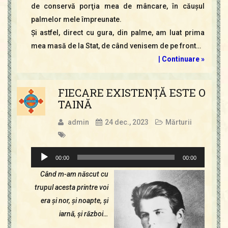
de conservă porţia mea de mâncare, în căuşul
palmelor mele împreunate.
Şi astfel, direct cu gura, din palme, am luat prima
mea masă de la Stat, de când venisem de pe front…
|
Continuare »
FIECARE EXISTENŢĂ ESTE O
TAINĂ
admin
24 dec., 2023
Mărturii
Player
00:00
00:00
audio
Când m-am născut cu
trupul acesta printre voi
era şi nor, şi noapte, şi
iarnă, şi război…