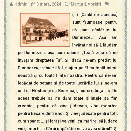
admin
3 mart., 2024
Mărturii
,
Vorbiri
(…) [Cântările acestea]
sunt frumoase pentru
că sunt cântările lui
Dumnezeu. Aşa am
învăţat noi să-L lăudăm
pe Dumnezeu, aşa cum spune: „Toată ziua să ne
învăţăm dreptatea Ta”. Şi, dacă ne-am predat lui
Dumnezeu, trebuie să-L slujim pe El cu toată inima
noastră şi cu toată fiinţa noastră. Pentru că ne-am
lepădat de satana şi de toate lucrările lui şi ne-am
unit cu Hristos şi cu Biserica, şi cu credinţa Lui. De
aceea trebuie să ne dăm toate silinţele să fim
vrednici, pentru că vine judecata, vine moartea
pentru fiecare dintre noi. Şi vine judecata pentru toţi,
cum spune: „…şi iarăşi va veni, cu mărire, să judece
viii şi morţii, a Cărui împărăţie nu va avea sfârşit”. Şi