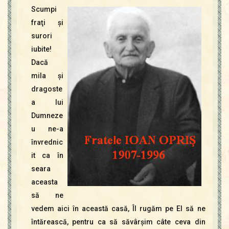
Scumpi
fraţi şi
surori
iubite!
Dacă
mila şi
dragoste
a lui
Dumneze
u ne-a
învrednic
it ca în
seara
aceasta
să ne
vedem aici în această casă, Îl rugăm pe El să ne
întărească, pentru ca să săvârşim câte ceva din