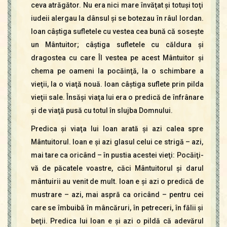
ceva atrăgător. Nu era nici mare învăţat şi totuşi toţi
iudeii alergau la dânsul şi se botezau în râul Iordan.
Ioan câştiga sufletele cu vestea cea bună că soseşte
un Mântuitor; câştiga sufletele cu căldura şi
dragostea cu care Îl vestea pe acest Mântuitor şi
chema pe oameni la pocăinţă, la o schimbare a
vieţii, la o viaţă nouă. Ioan câştiga suflete prin pilda
vieţii sale. Însăşi viaţa lui era o predică de înfrânare
şi de viaţă pusă cu totul în slujba Domnului.
Predica şi viaţa lui Ioan arată şi azi calea spre
Mântuitorul. Ioan e şi azi glasul celui ce strigă – azi,
mai tare ca oricând – în pustia acestei vieţi: Pocăiţi-
vă de păcatele voastre, căci Mântuitorul şi darul
mântuirii au venit de mult. Ioan e şi azi o predică de
mustrare – azi, mai aspră ca oricând – pentru cei
care se îmbuibă în mâncăruri, în petreceri, în fălii şi
beţii. Predica lui Ioan e şi azi o pildă că adevărul