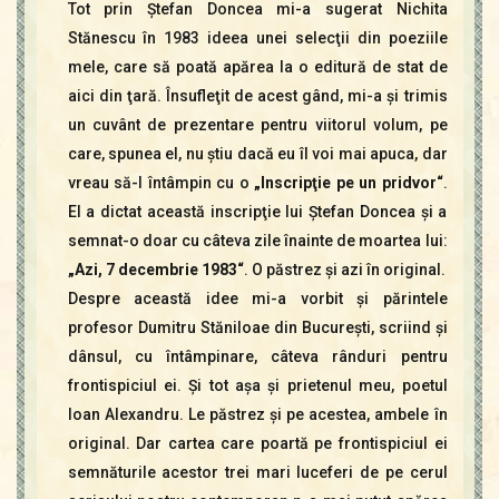
Tot prin Ştefan Doncea mi-a sugerat Nichita
Stănescu în 1983 ideea unei selecţii din poeziile
mele, care să poată apărea la o editură de stat de
aici din ţară. Însufleţit de acest gând, mi-a şi trimis
un cuvânt de prezentare pentru viitorul volum, pe
care, spunea el, nu ştiu dacă eu îl voi mai apuca, dar
vreau să-l întâmpin cu o
„Inscripţie pe un pridvor“
.
El a dictat această inscripţie lui Ştefan Doncea şi a
semnat-o doar cu câteva zile înainte de moartea lui:
„Azi, 7 decembrie 1983“
. O păstrez şi azi în original.
Despre această idee mi-a vorbit şi părintele
profesor Dumitru Stăniloae din Bucureşti, scriind şi
dânsul, cu întâmpinare, câteva rânduri pentru
frontispiciul ei. Şi tot aşa şi prietenul meu, poetul
Ioan Alexandru. Le păstrez şi pe acestea, ambele în
original. Dar cartea care poartă pe frontispiciul ei
semnăturile acestor trei mari luceferi de pe cerul