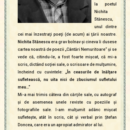
la poetul
Nichita
Stănescu,
unul dintre
cei mai înzestraţi poeţi (de acum) ai ţării noastre.
Nichita Stănescu
era grav bolnav şi cineva îi dusese
cartea noastră de poezii „Cântări Nemuritoare“ şi se
vede că, citindu-le, a fost foarte mişcat, că mi-a
scris, dictând soţiei sale, o scrisoare de mulţumire,
încheind cu cuvintele:
„În ceasurile de înălţare
sufletească, nu uita nici de zbuciumul sufletului
meu…“
Mi-a mai trimis câteva din cărţile sale, cu autograf
şi de asemenea unele reviste cu poeziile şi
fotografiile sale. I-am mulţumit adânc mişcat
sufleteşte, atât în scris, cât şi verbal prin Ştefan
Doncea, care era un apropiat admirator al lui.