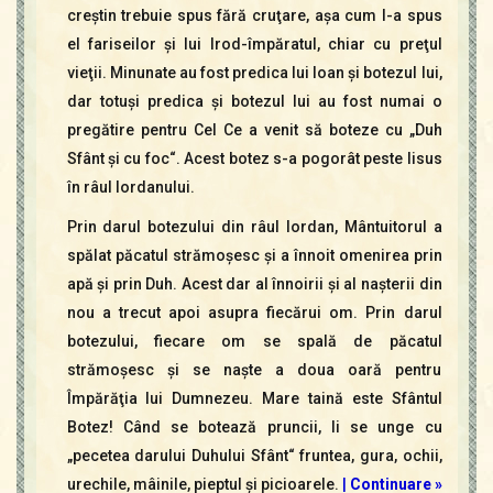
creştin trebuie spus fără cruţare, aşa cum l-a spus
el fariseilor şi lui Irod-împăratul, chiar cu preţul
vieţii. Minunate au fost predica lui Ioan şi botezul lui,
dar totuşi predica şi botezul lui au fost numai o
pregătire pentru Cel Ce a venit să boteze cu „Duh
Sfânt şi cu foc“. Acest botez s-a pogorât peste Iisus
în râul Iordanului.
Prin darul botezului din râul Iordan, Mântuitorul a
spălat păcatul strămoşesc şi a înnoit omenirea prin
apă şi prin Duh. Acest dar al înnoirii şi al naşterii din
nou a trecut apoi asupra fiecărui om. Prin darul
botezului, fiecare om se spală de păcatul
strămoşesc şi se naşte a doua oară pentru
Împărăţia lui Dumnezeu. Mare taină este Sfântul
Botez! Când se botează pruncii, li se unge cu
„pecetea darului Duhului Sfânt“ fruntea, gura, ochii,
urechile, mâinile, pieptul şi picioarele.
|
Continuare »