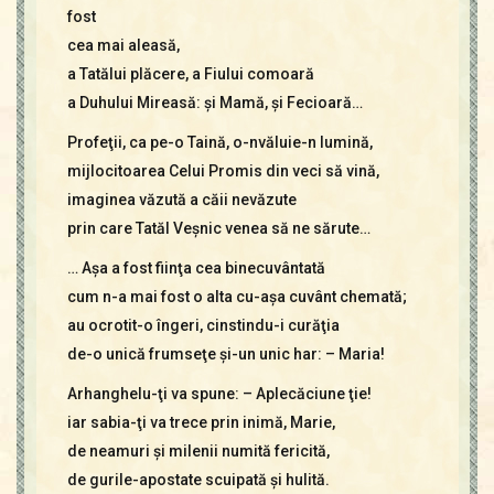
fost
cea mai aleasă,
a Tatălui plăcere, a Fiului comoară
a Duhului Mireasă: şi Mamă, şi Fecioară…
Profeţii, ca pe-o Taină, o-nvăluie-n lumină,
mijlocitoarea Celui Promis din veci să vină,
imaginea văzută a căii nevăzute
prin care Tatăl Veşnic venea să ne sărute…
… Aşa a fost fiinţa cea binecuvântată
cum n-a mai fost o alta cu-aşa cuvânt chemată;
au ocrotit-o îngeri, cinstindu-i curăţia
de-o unică frumseţe şi-un unic har: – Maria!
Arhanghelu-ţi va spune: – Aplecăciune ţie!
iar sabia-ţi va trece prin inimă, Marie,
de neamuri şi milenii numită fericită,
de gurile-apostate scuipată şi hulită.