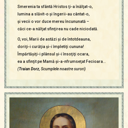
Smerenia ta sfântă Hristos ţi-a înălţat-o,
lumina a slăvit-o şi îngerii-au cântat-o,
şi vecii o vor duce mereu încununată –
căci ce-a nălţat sfinţirea nu cade niciodată.
O, voi, Marii de astăzi şi de întotdeauna,
doriţi-i curăţia şi-i împletiţi cununa!
Împărtăşiţi-i plânsul şi-i însoţiţi ocara,
ea a sfinţit pe Mamă şi-a-nfrumseţat Fecioara…
(
Traian Dorz,
Scumplele noastre surori)