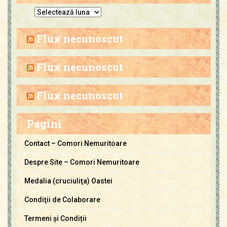
A
r
h
Flux necunoscut
i
v
Flux necunoscut
a
C
Flux necunoscut
o
m
Pagini
o
r
Contact – Comori Nemuritoare
i
Despre Site – Comori Nemuritoare
N
e
Medalia (cruciuliţa) Oastei
m
Condiţii de Colaborare
u
Termeni și Condiții
r