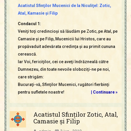
Acatistul Sfinţilor Mucenici de la Niculiţel: Zotic,
Atal, Kamasie şi Filip
Condacul 1:
Veniţi toţi credincioşi să lăudăm pe Zotic, pe Atal, pe
Camasie şi pe Filip, Mucenicii lui Hristos, care au
propăvaduit adevărata credinţa şi au primit cununa
cerească.
Iar Voi, fericiţilor, cei ce aveţi îndrăzneală către
Dumnezeu, din toate nevoile sloboziţi-ne pe noi,
care strigăm:
Bucuraţi-vă, Sfinţilor Mucenici, rugători fierbinţi
pentru sufletele noastre!
|
Continuare »
Acatistul Sfinţilor Zotic, Atal,
Camasie şi Filip