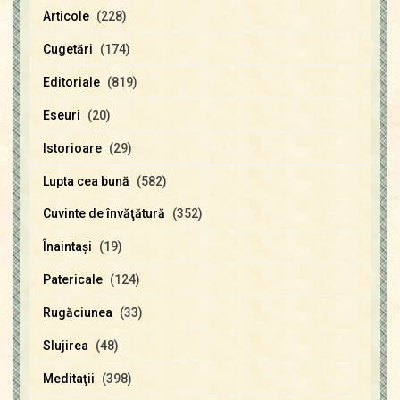
Articole
(228)
Cugetări
(174)
Editoriale
(819)
Eseuri
(20)
Istorioare
(29)
Lupta cea bună
(582)
Cuvinte de învăţătură
(352)
Înaintaşi
(19)
Patericale
(124)
Rugăciunea
(33)
Slujirea
(48)
Meditaţii
(398)