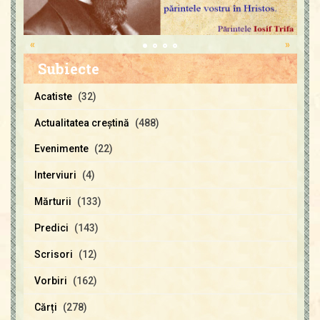
«
»
Subiecte
Acatiste
(32)
Actualitatea creştină
(488)
Evenimente
(22)
Interviuri
(4)
Mărturii
(133)
Predici
(143)
Scrisori
(12)
Vorbiri
(162)
Cărți
(278)