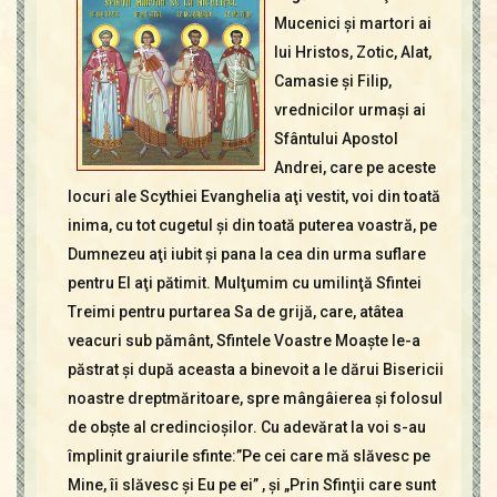
Contact
Mucenici şi martori ai
Icoane
lui Hristos, Zotic, Alat,
Mărgăritare
Camasie şi Filip,
Calendar
vrednicilor urmaşi ai
Glosar
Sfântului Apostol
Repere
Andrei, care pe aceste
locuri ale Scythiei Evanghelia aţi vestit, voi din toată
inima, cu tot cugetul şi din toată puterea voastră, pe
Dumnezeu aţi iubit şi pana la cea din urma suflare
pentru El aţi pătimit. Mulţumim cu umilinţă Sfintei
Treimi pentru purtarea Sa de grijă, care, atâtea
veacuri sub pământ, Sfintele Voastre Moaşte le-a
păstrat şi după aceasta a binevoit a le dărui Bisericii
noastre dreptmăritoare, spre mângâierea şi folosul
de obşte al credincioşilor. Cu adevărat la voi s-au
împlinit graiurile sfinte:”Pe cei care mă slăvesc pe
Mine, îi slăvesc şi Eu pe ei” , şi „Prin Sfinţii care sunt