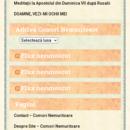
Meditaţii la Apostolul din Duminica VII după Rusalii
DOAMNE, VEZI-MI OCHII MEI
Arhiva Comori Nemuritoare
A
r
h
Flux necunoscut
i
v
Flux necunoscut
a
C
Flux necunoscut
o
m
Pagini
o
r
Contact – Comori Nemuritoare
i
Despre Site – Comori Nemuritoare
N