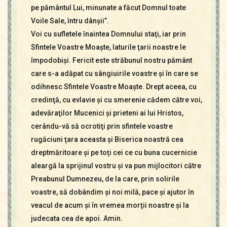
pe pământul Lui, minunate a făcut Domnul toate
Voile Sale, întru dânşii”.
Voi cu sufletele înaintea Domnului staţi, iar prin
Sfintele Voastre Moaşte, laturile ţarii noastre le
împodobişi. Fericit este străbunul nostru pământ
care s-a adăpat cu sângiuirile voastre şi în care se
odihnesc Sfintele Voastre Moaşte. Drept aceea, cu
credinţă, cu evlavie şi cu smerenie cădem către voi,
adevăraţilor Mucenici şi prieteni ai lui Hristos,
cerându-vă să ocrotiţi prin sfintele voastre
rugăciuni ţara aceasta şi Biserica noastră cea
dreptmăritoare şi pe toţi cei ce cu buna cucernicie
aleargă la sprijinul vostru şi va pun mijlocitori către
Preabunul Dumnezeu, de la care, prin solirile
voastre, să dobândim şi noi milă, pace şi ajutor în
veacul de acum şi în vremea morţii noastre şi la
judecata cea de apoi. Amin.