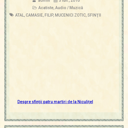
admin
3 iun., 2010
Acatiste
,
Audio / Muzică
ATAL
,
CAMASIE
,
FILIP
,
MUCENICI ZOTIC
,
SFINŢII
Despre sfinţii patru martiri de la Niculiţel