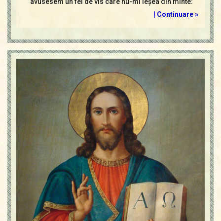
avusesem un fel de vis care nu-mi ieşea din minte:
|
Continuare »