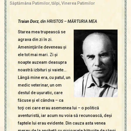
Contact
Săptămâna Patimilor
,
tălpi
,
Vinerea Patimilor
Icoane
Mărgăritare
Traian Dorz
, din HRISTOS – MĂRTURIA MEA
Calendar
Starea mea trupească se
Glosar
agrava din zi în zi.
Repere
Ameninţările deveneau şi
ele tot mai mari. Zi şi
noapte auzeam deasupra
noastră izbituri şi vaiete…
Lângă mine era, cu patul, un
medic veterinar, un om
destul de uşuratic, care
făcuse şi el cândva – ca
toţi cei care erau asemenea lui – o politică
aventuristă, iar acum nu voia să recunoască, deşi
faptele lui erau evidente. Din cauza asta venea
mereu de la anchetă cu picioarele bătucite de răngi