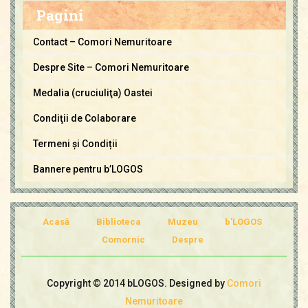
m
Pagini
o
r
Contact – Comori Nemuritoare
i
Despre Site – Comori Nemuritoare
N
e
Medalia (cruciuliţa) Oastei
m
Condiţii de Colaborare
u
Termeni și Condiții
r
i
Bannere pentru b’LOGOS
t
o
a
Acasă
Biblioteca
Muzeu
b'LOGOS
r
Comornic
Despre
e
Copyright © 2014 bLOGOS. Designed by
Comori
Nemuritoare