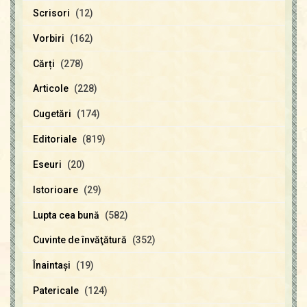
Scrisori
(12)
Vorbiri
(162)
Cărți
(278)
Articole
(228)
Cugetări
(174)
Editoriale
(819)
Eseuri
(20)
Istorioare
(29)
Lupta cea bună
(582)
Cuvinte de învăţătură
(352)
Înaintaşi
(19)
Patericale
(124)