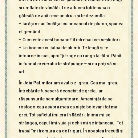
şi umflate de vânătăi. I se aducea totdeauna o
găleată de apă rece pentru a şi le dezumfla.
– Iarăşi m-au încălţat cu bocancul de plumb, spunea
el gemând.
– Cum este acest bocanc? îl întrebau cei neştiutori.
– Un bocanc cu talpa de plumb. Te leagă şi te
întoarce în sus, apoi îţi trage cu ranga la tălpi. Până
în fundul creierului te străpunge – şi nu poţi să nu
urli.
În
Joia Patimilor
am avut o zi grea. Cea mai grea.
Întrebările fuseseră deosebit de grele, iar
răspunsurile nemulţumitoare. Ameninţările se
rostogoleau asupra mea ca nişte bolovani tot mai
grei. Tot sufletul îmi era în flăcări. Inima mi se
strângea, capul îmi vuia şi ochii mi se întunecau. Tot
trupul îmi tremura ca de friguri. În noaptea trecută şi