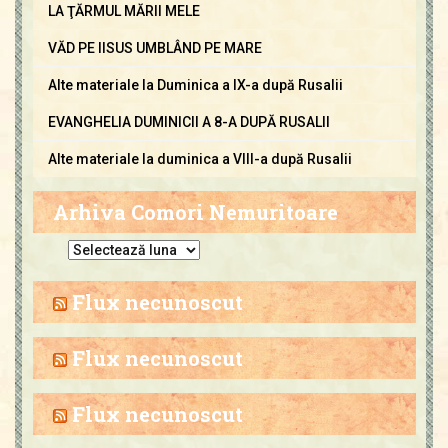
LA ŢĂRMUL MĂRII MELE
VĂD PE IISUS UMBLÂND PE MARE
Alte materiale la Duminica a IX-a după Rusalii
EVANGHELIA DUMINICII A 8-A DUPĂ RUSALII
Alte materiale la duminica a VIII-a după Rusalii
Arhiva Comori Nemuritoare
A
r
h
Flux necunoscut
i
v
Flux necunoscut
a
C
Flux necunoscut
o