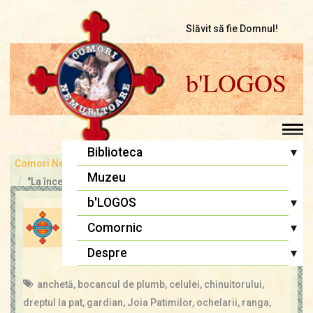
Slăvit să fie Domnul!
b'LOGOS
▾
Biblioteca
Comori Nemuritoare
bLOGOS
Pr. Iosif Trifa
Muzeu
"La început a fost Cuvântul..."
Fr. Traian Dorz
▾
b'LOGOS
Se apropia Săptămâna
Fr. Ioan Marini
Atelier literar
▾
Comornic
Patimilor 1959
Înaintași
Editoriale
Sfânta Liturghie
▾
Despre
admin
24 apr., 2019
Mărturii
Lupta cea bună
Biblia Ortodoxă
Termeni și Condiții
anchetă
,
bocancul de plumb
,
celulei
,
chinuitorului
,
Multimedia
Psaltirea
Condiții de Colaborare
dreptul la pat
,
gardian
,
Joia Patimilor
,
ochelarii
,
ranga
,
Pagina copiilor
Rugăciuni