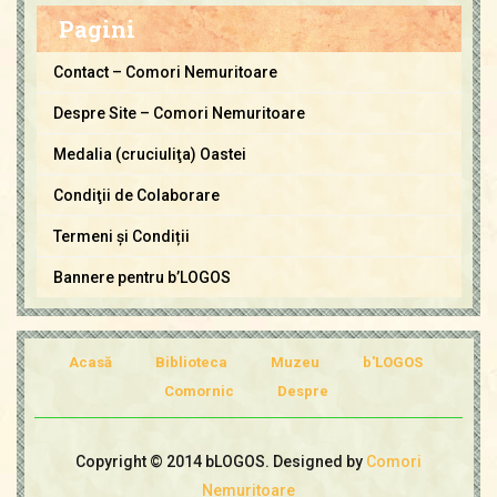
m
Pagini
o
r
Contact – Comori Nemuritoare
i
Despre Site – Comori Nemuritoare
N
e
Medalia (cruciuliţa) Oastei
m
Condiţii de Colaborare
u
Termeni și Condiții
r
i
Bannere pentru b’LOGOS
t
o
a
Acasă
Biblioteca
Muzeu
b'LOGOS
r
Comornic
Despre
e
Copyright © 2014 bLOGOS. Designed by
Comori
Nemuritoare