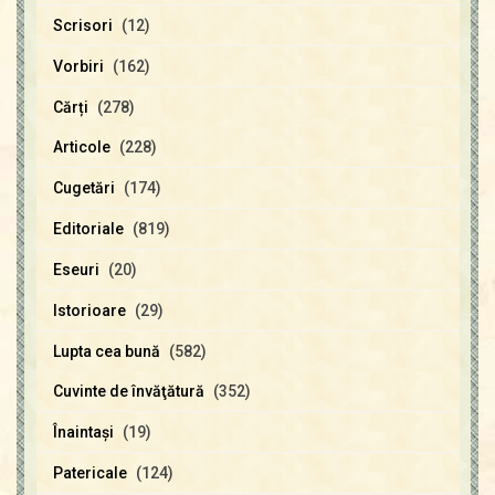
Scrisori
(12)
Vorbiri
(162)
Cărți
(278)
Articole
(228)
Cugetări
(174)
Editoriale
(819)
Eseuri
(20)
Istorioare
(29)
Lupta cea bună
(582)
Cuvinte de învăţătură
(352)
Înaintaşi
(19)
Patericale
(124)