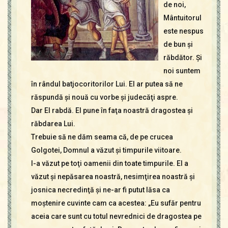
de noi,
Mântuitorul
este nespus
de bun şi
răbdător. Şi
noi suntem
în rândul batjocoritorilor Lui. El ar putea să ne
răspundă şi nouă cu vorbe şi judecăţi aspre.
Dar El rabdă. El pune în faţa noastră dragostea şi
răbdarea Lui.
Trebuie să ne dăm seama că, de pe crucea
Golgotei, Domnul a văzut şi timpurile viitoare.
I-a văzut pe toţi oamenii din toate timpurile. El a
văzut şi nepăsarea noastră, nesimţirea noastră şi
josnica necredinţă şi ne-ar fi putut lăsa ca
moştenire cuvinte cam ca acestea: „Eu sufăr pentru
aceia care sunt cu totul nevrednici de dragostea pe