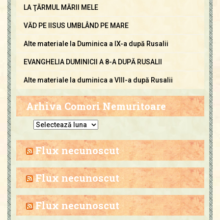
LA ŢĂRMUL MĂRII MELE
VĂD PE IISUS UMBLÂND PE MARE
Alte materiale la Duminica a IX-a după Rusalii
EVANGHELIA DUMINICII A 8-A DUPĂ RUSALII
Alte materiale la duminica a VIII-a după Rusalii
Arhiva Comori Nemuritoare
A
r
h
Flux necunoscut
i
v
Flux necunoscut
a
C
Flux necunoscut
o