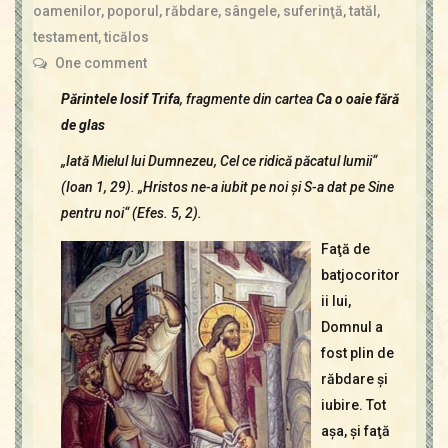
Contact
oamenilor
,
poporul
,
răbdare
,
sângele
,
suferinţă
,
tatăl
,
Icoane
testament
,
ticălos
Mărgăritare
One comment
Calendar
Părintele Iosif Trifa
, fragmente din cartea
Ca o oaie fără
Glosar
de glas
Repere
„Iată Mielul lui Dumnezeu, Cel ce ridică păcatul lumii“
(Ioan 1, 29). „Hristos ne-a iubit pe noi şi S-a dat pe Sine
pentru noi“ (Efes. 5, 2).
Faţă de
batjocoritor
ii lui,
Domnul a
fost plin de
răbdare şi
iubire. Tot
aşa, şi faţă