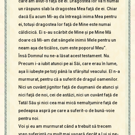
care am avut-o faţă de ei. Dragostea lor va fi numai
un răspuns slab la dragostea Mea faţă de ei. Chiar
dacă Eu acum Mi-aş da întreagă inima Mea pentru
ei, totuşi dragostea lor faţă de Mine este numai
căldicică. Ei s-au scârbit de Mine şi pe Mine Mă
doare că Mi-am dat sângele inimii Mele pentru un
neam aşa de ticălos, cum este poporul Meu“.
Însă Domnul nu ne-a lăsat acest testament. Nu.
Precum i-a iubit atunci pe ai Săi, care erau în lume,
aşa îi iubeşte pe toţi până la sfârşitul veacului. El n-a
murmurat, pentru că a suferit de dragul oamenilor.
Nici un cuvânt jignitor faţă de duşmanii de atunci şi
nici faţă de noi, cei de astăzi, nici un cuvânt faţă de
Tatăl Său şi nici cea mai mică nemulţumire faţă de
pedeapsa aspră pe care a suferit-o de bună-voie
pentru noi.
Voi şi eu am murmurat când a trebuit să trecem
vreo suferinţă cu mult mai uşoară decât a Lui şi ne-