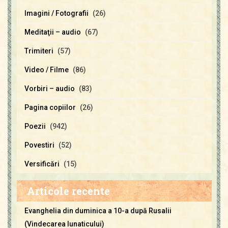
Imagini / Fotografii
(26)
Meditaţii – audio
(67)
Trimiteri
(57)
Video / Filme
(86)
Vorbiri – audio
(83)
Pagina copiilor
(26)
Poezii
(942)
Povestiri
(52)
Versificări
(15)
Articole recente
Evanghelia din duminica a 10-a după Rusalii
(Vindecarea lunaticului)