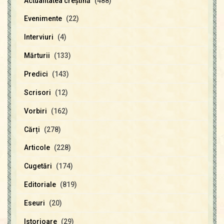
Actualitatea creştină
(488)
Evenimente
(22)
Interviuri
(4)
Mărturii
(133)
Predici
(143)
Scrisori
(12)
Vorbiri
(162)
Cărți
(278)
Articole
(228)
Cugetări
(174)
Editoriale
(819)
Eseuri
(20)
Istorioare
(29)