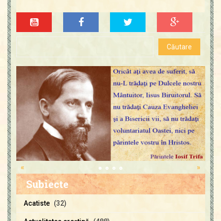
«
»
Subiecte
Acatiste
(32)