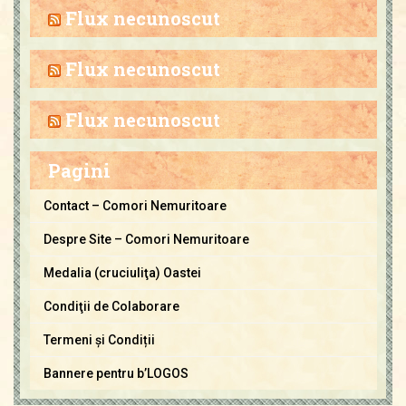
h
Flux necunoscut
i
v
Flux necunoscut
a
C
Flux necunoscut
o
m
Pagini
o
r
Contact – Comori Nemuritoare
i
Despre Site – Comori Nemuritoare
N
e
Medalia (cruciuliţa) Oastei
m
Condiţii de Colaborare
u
Termeni și Condiții
r
i
Bannere pentru b’LOGOS
t