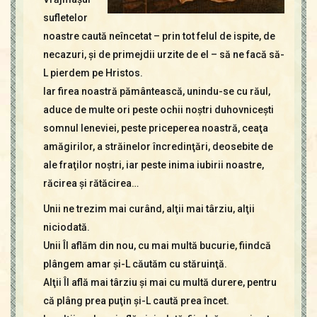
sufletelor
noastre caută neîncetat – prin tot felul de ispite, de
necazuri, şi de primejdii urzite de el – să ne facă să-
L pierdem pe Hristos.
Iar firea noastră pământească, unindu-se cu răul,
aduce de multe ori peste ochii noştri duhovniceşti
somnul leneviei, peste priceperea noastră, ceaţa
amăgirilor, a străinelor încredinţări, deosebite de
ale fraţilor noştri, iar peste inima iubirii noastre,
răcirea şi rătăcirea…
Unii ne trezim mai curând, alţii mai târziu, alţii
niciodată.
Unii Îl aflăm din nou, cu mai multă bucurie, fiindcă
plângem amar şi-L căutăm cu stăruinţă.
Alţii Îl află mai târziu şi mai cu multă durere, pentru
că plâng prea puţin şi-L caută prea încet.