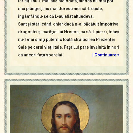
Iar alţii nu-L mai află niciodată, fiindcă nu mai pot
nici plânge şi nu mai doresc nici să-L caute,
îngâmfându-se că L-au aflat altundeva.
Sunt şi stări când, chiar dacă n-ai păcătuit împotriva
dragostei şi curăţiei lui Hristos, ca să-L pierzi, totuşi
nu-I mai simţi puternic toată strălucirea Prezenţei
Sale pe cerul vieţii tale. Faţa Lui pare învăluită în nori
ca uneori faţa soarelui.
|
Continuare »