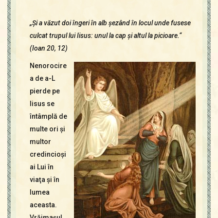
Contact
Icoane
„Şi a văzut doi îngeri în alb şezând în locul unde fusese
Mărgăritare
culcat trupul lui Iisus: unul la cap şi altul la picioare.“
Calendar
(Ioan 20, 12)
Glosar
Nenorocire
Repere
a de a-L
pierde pe
Iisus se
întâmplă de
multe ori şi
multor
credincioşi
ai Lui în
viaţa şi în
lumea
aceasta.
Vrăjmaşul