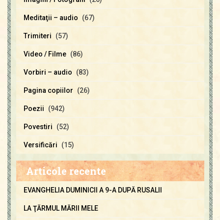
Meditaţii – audio
(67)
Trimiteri
(57)
Video / Filme
(86)
Vorbiri – audio
(83)
Pagina copiilor
(26)
Poezii
(942)
Povestiri
(52)
Versificări
(15)
Articole recente
EVANGHELIA DUMINICII A 9-A DUPĂ RUSALII
LA ŢĂRMUL MĂRII MELE