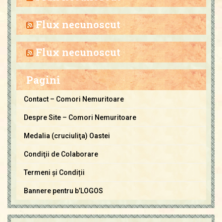
i
v
Flux necunoscut
a
C
Flux necunoscut
o
m
Pagini
o
r
Contact – Comori Nemuritoare
i
Despre Site – Comori Nemuritoare
N
e
Medalia (cruciuliţa) Oastei
m
Condiţii de Colaborare
u
Termeni și Condiții
r
i
Bannere pentru b’LOGOS
t
o