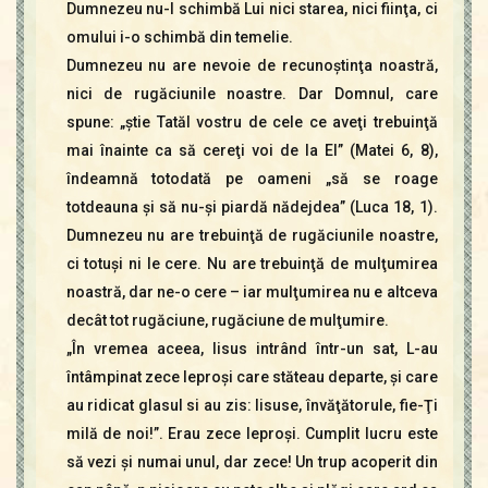
Dumnezeu nu-I schimbă Lui nici starea, nici fiinţa, ci
omului i-o schimbă din temelie.
Dumnezeu nu are nevoie de recunoştinţa noastră,
nici de rugăciunile noastre. Dar Domnul, care
spune: „ştie Tatăl vostru de cele ce aveţi trebuinţă
mai înainte ca să cereţi voi de la El” (Matei 6, 8),
îndeamnă totodată pe oameni „să se roage
totdeauna şi să nu-şi piardă nădejdea” (Luca 18, 1).
Dumnezeu nu are trebuinţă de rugăciunile noastre,
ci totuşi ni le cere. Nu are trebuinţă de mulţumirea
noastră, dar ne-o cere – iar mulţumirea nu e altceva
decât tot rugăciune, rugăciune de mulţumire.
„În vremea aceea, Iisus intrând într-un sat, L-au
întâmpinat zece leproşi care stăteau departe, şi care
au ridicat glasul si au zis: Iisuse, învăţătorule, fie-Ţi
milă de noi!”. Erau zece leproşi. Cumplit lucru este
să vezi şi numai unul, dar zece! Un trup acoperit din