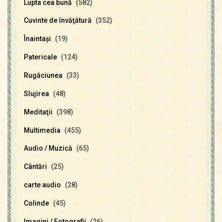
Lupta cea bună
(582)
Cuvinte de învăţătură
(352)
Înaintaşi
(19)
Patericale
(124)
Rugăciunea
(33)
Slujirea
(48)
Meditaţii
(398)
Multimedia
(455)
Audio / Muzică
(65)
Cântări
(25)
carte audio
(28)
Colinde
(45)
Imagini / Fotografii
(26)