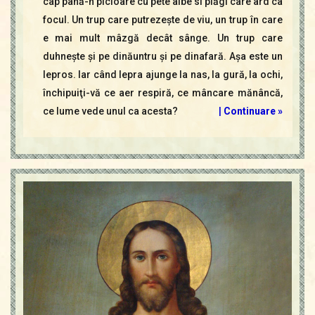
cap până-n picioare cu pete albe si plăgi care ard ca
focul. Un trup care putrezeşte de viu, un trup în care
e mai mult mâzgă decât sânge. Un trup care
duhneşte şi pe dinăuntru şi pe dinafară. Aşa este un
lepros. Iar când lepra ajunge la nas, la gură, la ochi,
închipuiţi-vă ce aer respiră, ce mâncare mănâncă,
ce lume vede unul ca acesta?
|
Continuare »