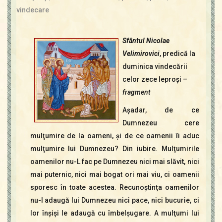
Contact
vindecare
Icoane
Mărgăritare
Sfântul Nicolae
Calendar
Velimirovici
, predică la
Glosar
duminica vindecării
Repere
celor zece leproşi
–
fragment
Aşadar, de ce
Dumnezeu cere
mulţumire de la oameni, şi de ce oamenii îi aduc
mulţumire lui Dumnezeu? Din iubire. Mulţumirile
oamenilor nu-L fac pe Dumnezeu nici mai slăvit, nici
mai puternic, nici mai bogat ori mai viu, ci oamenii
sporesc în toate acestea. Recunoştinţa oamenilor
nu-I adaugă lui Dumnezeu nici pace, nici bucurie, ci
lor înşişi le adaugă cu îmbelşugare. A mulţumi lui