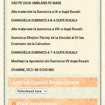
VĂD PE IISUS UMBLÂND PE MARE
Alte materiale la Duminica a IX-a după Rusalii
EVANGHELIA DUMINICII A 8-A DUPĂ RUSALII
Alte materiale la duminica a VIII-a după Rusalii
Duminica Sfinţilor Părinţi de la Sinodul al IV-lea
Ecumenic de la Calcedon
EVANGHELIA DUMINICII A 7-A DUPĂ RUSALII
Meditaţii la Apostolul din Duminica VII după Rusalii
DOAMNE, VEZI-MI OCHII MEI
Arhiva Comori Nemuritoare
A
r
h
Flux necunoscut