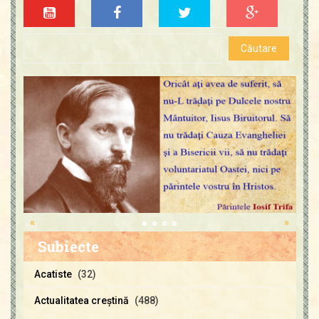
«
»
Subiecte
Acatiste
(32)
Actualitatea creştină
(488)