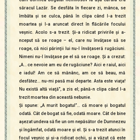
săracul Lazăr. Se desfăta în fiecare zi, mânca, se
îmbăta şi se culca, până în clipa când l-a trezit
moartea şi l-a aruncat direct în flăcările focului
veşnic. Acolo s-a trezit. Şi-a ridicat privirile şi a-
nceput să se roage – el, care nu învăţase să se
roage, că nici părinţii lui nu-l învăţaseră rugăciuni.
Nimeni nu-l învăţase pe el să se roage. Şi a crezut:
„A… ce nevoie am eu de rugăciune? Aici e raiul, aici
e iadul! Am ce să mănânc, am ce să beau, mă
desfătez… nu-mi pasă mai departe. Asta este viaţa!
Nu există altă viaţă”, a zis el; până-n clipa când l-a
trezit moartea din această nebunie.
Şi spune: „A murit bogatul”… că moare şi bogatul
odată. Cât de bogat să fie, odată moare. Cât de bine
aşezat undeva să fie un om nepăsător de Dumnezeu
şi îngâmfat, odată moare şi el. Şi s-a trezit atunci în
focul veşnic şi şi-a ridicat ochii, şi a văzut că este