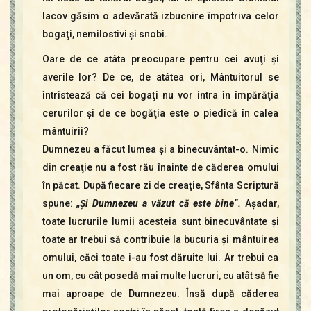
Iacov găsim o adevărată izbucnire împotriva celor
bogaţi, nemilostivi şi snobi.
Oare de ce atâta preocupare pentru cei avuţi şi
averile lor? De ce, de atâtea ori, Mântuitorul se
întristează că cei bogaţi nu vor intra în împărăţia
cerurilor şi de ce bogăţia este o piedică în calea
mântuirii?
Dumnezeu a făcut lumea şi a binecuvântat-o. Nimic
din creaţie nu a fost rău înainte de căderea omului
în păcat. După fiecare zi de creaţie, Sfânta Scriptură
spune:
„Şi Dumnezeu a văzut că este bine“.
Aşadar,
toate lucrurile lumii acesteia sunt binecuvântate şi
toate ar trebui să contribuie la bucuria şi mântuirea
omului, căci toate i-au fost dăruite lui. Ar trebui ca
un om, cu cât posedă mai multe lucruri, cu atât să fie
mai aproape de Dumnezeu. Însă după căderea