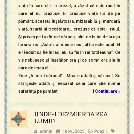
viaţa în care el n-a crezut; a văzut că este raiul în
care el nu crezuse. El crezuse viaţa lui de pe
pământ, această înşelătoare, mizerabilă şi murdară
viaţă, scurtă şi trecătoare… crezuse că asta-i raiul.
Şi privea pe Lazăr cel sărac şi plin de bube de la uşa
lui şi-a zis: „Asta-i: al meu e raiul, al lui este iadul. El
e rânduit să fie în iad, eu, să fiu în rai totdeauna”. Ce
vis nebunesc şi înşelător era şi ce somn era ăla în
care dormea el!
Zice: „A murit săracul”… Moare odată şi săracul. Se
sfârşeşte odată şi necazul celui care ştie numai
suferinţă pe pământ.
|
Continuare »
UNDE-I DEZMIERDAREA
LUMII?
admin
1 nov., 2025
Poezii