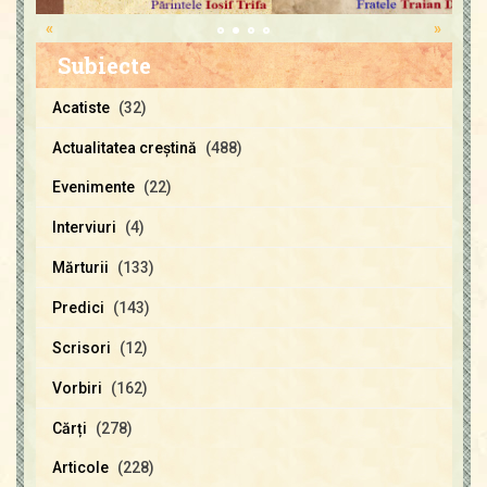
«
»
Subiecte
Acatiste
(32)
Actualitatea creştină
(488)
Evenimente
(22)
Interviuri
(4)
Mărturii
(133)
Predici
(143)
Scrisori
(12)
Vorbiri
(162)
Cărți
(278)
Articole
(228)