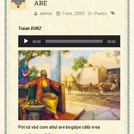
ARE
admin
1 nov., 2025
Poezii
Traian DORZ
Player
00:00
00:00
audio
Pot să văd cum altul are bogăţie câtă vrea