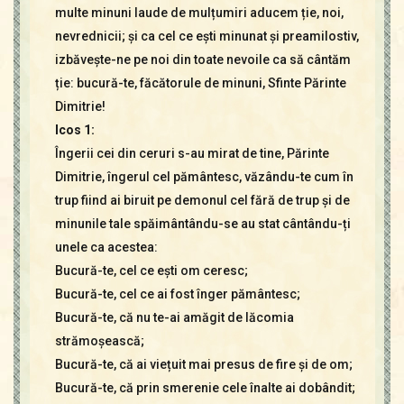
multe minuni laude de mulțumiri aducem ție, noi,
nevrednicii; și ca cel ce ești minunat și preamilostiv,
izbăvește-ne pe noi din toate nevoile ca să cântăm
ție: bucură-te, făcătorule de minuni, Sfinte Părinte
Dimitrie!
Icos 1:
Îngerii cei din ceruri s-au mirat de tine, Părinte
Dimitrie, îngerul cel pământesc, văzându-te cum în
trup fiind ai biruit pe demonul cel fără de trup și de
minunile tale spăimântându-se au stat cântându-ți
unele ca acestea:
Bucură-te, cel ce ești om ceresc;
Bucură-te, cel ce ai fost înger pământesc;
Bucură-te, că nu te-ai amăgit de lăcomia
strămoșească;
Bucură-te, că ai viețuit mai presus de fire și de om;
Bucură-te, că prin smerenie cele înalte ai dobândit;