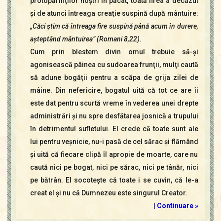
protopărinţilor noştri în păcat, toată firea a decăzut
şi de atunci întreaga creaţie suspină după mântuire:
„Căci ştim că întreaga fire suspină până acum în durere,
aşteptând mântuirea” (Romani 8,22).
Cum prin blestem divin omul trebuie să-şi
agonisească pâinea cu sudoarea frunţii, mulţi caută
să adune bogăţii pentru a scăpa de grija zilei de
mâine. Din nefericire, bogatul uită că tot ce are îi
este dat pentru scurtă vreme în vederea unei drepte
administrări şi nu spre desfătarea josnică a trupului
în detrimentul sufletului. El crede că toate sunt ale
lui pentru veşnicie, nu-i pasă de cel sărac şi flămând
şi uită că fiecare clipă îl apropie de moarte, care nu
caută nici pe bogat, nici pe sărac, nici pe tânăr, nici
pe bătrân. El socoteşte că toate i se cuvin, că le-a
creat el şi nu că Dumnezeu este singurul Creator.
|
Continuare »