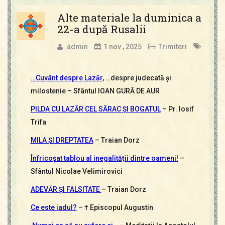
Alte materiale la duminica a
22-a după Rusalii
admin
1 nov., 2025
Trimiteri
…Cuvânt despre Lazăr
, …despre judecată şi
milostenie – Sfântul IOAN GURĂ DE AUR
PILDA CU LAZĂR CEL SĂRAC ŞI BOGATUL
– Pr. Iosif
Trifa
MILA ŞI DREPTATEA
– Traian Dorz
Înfricoşat tablou al inegalităţii dintre oameni!
–
Sfântul Nicolae Velimirovici
ADEVĂR ŞI FALSITATE
– Traian Dorz
Ce este iadul?
– † Episcopul Augustin