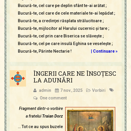
Bucură-te, cel care pe deplin sfânt te-ai arătat ;
Bucură-te, cel care de cele materiale te-ai lepădat ;
Bucură-te, a credinţei răsplata strălucitoare ;
Bucură-te, mijlocitor al Harului cucernic şi tare ;
Bucură-te, cel prin care Biserica se slăveşte ;
Bucură-te, cel pe care insulă Eghina se veseleşte ;
Bucură-te, Părinte Nectarie !
|
Continuare »
ÎNGERII CARE NE ÎNSOŢESC
LA ADUNĂRI
admin
7 nov., 2025
Vorbiri
One comment
Fragment dintr-o vorbire
a fratelui
Traian Dorz
… Tot ce au spus buzele