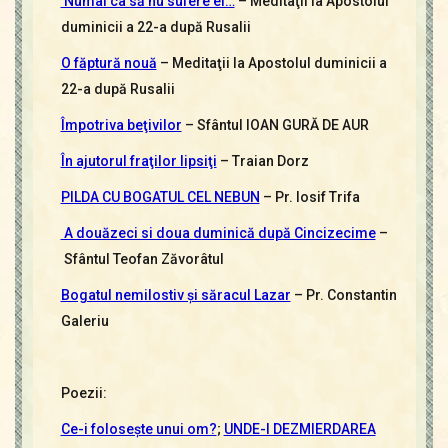
Numai ca să nu sufere ei…
– Meditaţii la Apostolul
duminicii a 22-a după Rusalii
O făptură nouă
– Meditaţii la Apostolul duminicii a
22-a după Rusalii
Împotriva beţivilor
– Sfântul IOAN GURĂ DE AUR
În ajutorul fraţilor lipsiţi
– Traian Dorz
PILDA CU BOGATUL CEL NEBUN
– Pr. Iosif Trifa
A douăzeci si doua duminică după Cincizecime
–
Sfântul Teofan Zăvorâtul
Bogatul nemilostiv şi săracul Lazar
– Pr. Constantin
Galeriu
Poezii:
Ce-i foloseşte unui om?
;
UNDE-I DEZMIERDAREA