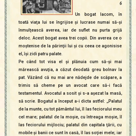
6
Un bogat lacom, în
toată viaţa lui se îngrijise şi lucrase numai să-şi
înmulţească averea, iar de suflet nu purta grijă
deloc. Acest bogat avea trei copii. Din averea ce o
moştenise de la părinţii lui şi cu ceea ce agonisise
el, îşi zidi patru palate.
Pe când tot visa el şi plănuia cum să-şi mai
mărească avuţia, a căzut deodată greu bolnav la
pat. Văzând că nu mai are nădejde de scăpare, a
trimis să cheme pe un avocat care să-i facă
testamentul. Avocatul a sosit şi s-a aşezat la masă,
să scrie. Bogatul a început a-i dicta astfel: ,,Palatul
de la munte, cu tot pământul lui, îl las feciorului meu
cel mare; palatul de la moşie, cu întreaga moşie, îl
las feciorului mijlociu; palatul din capitala ţării, cu
mobile şi banii ce sunt în casă, îl las soţiei mele; iar