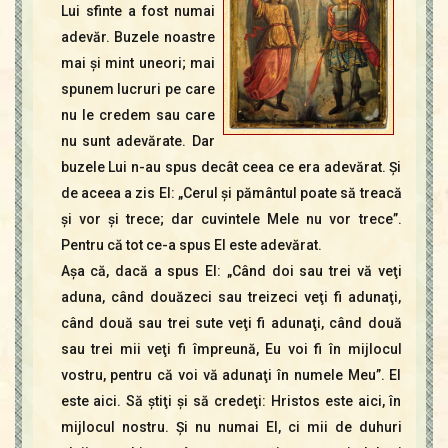
Lui sfinte a fost numai
adevăr. Buzele noastre
mai şi mint uneori; mai
spunem lucruri pe care
nu le credem sau care
nu sunt adevărate. Dar
buzele Lui n-au spus decât ceea ce era adevărat. Şi
de aceea a zis El: „Cerul şi pământul poate să treacă
şi vor şi trece; dar cuvintele Mele nu vor trece”.
Pentru că tot ce-a spus El este adevărat.
Aşa că, dacă a spus El: „Când doi sau trei vă veţi
aduna, când douăzeci sau treizeci veţi fi adunaţi,
când două sau trei sute veţi fi adunaţi, când două
sau trei mii veţi fi împreună, Eu voi fi în mijlocul
vostru, pentru că voi vă adunaţi în numele Meu”. El
este aici. Să ştiţi şi să credeţi: Hristos este aici, în
mijlocul nostru. Şi nu numai El, ci mii de duhuri