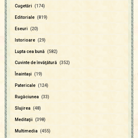
Cugetări
(174)
Editoriale
(819)
Eseuri
(20)
Istorioare
(29)
Lupta cea bună
(582)
Cuvinte de învăţătură
(352)
Înaintaşi
(19)
Patericale
(124)
Rugăciunea
(33)
Slujirea
(48)
Meditaţii
(398)
Multimedia
(455)