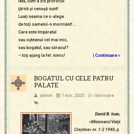
Iată, cum a zis prorocul:
ţărnă şi cenuşă sunt!
Luaţi seama ce s-alege
de toţi oamenii-n mormânt!…
Care este împăratul
sau oşteanul cel mai mic,
sau bogatul, sau săracul?
– toţi ajung la fel: nimic!
|
Continuare »
BOGATUL CU CELE PATRU
PALATE
admin
1 nov., 2025
Istorioare
David B. Ioan
,
«Misionarul Vieţii
Creştine» nr. 1-2 1940, p.