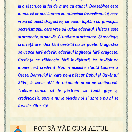
la o răscruce la fel de mare ca atunci. Deosebirea este
numai că atunci luptam cu primejdia formalismului, care
vroia să ucidă dragostea, iar acum luptăm cu primejdia
sectarismului, care vrea să ucidă adevărul. Hristos este
şi dragoste, şi adevăr. Şi unitate şi orientare. Şi credinţa,
şi învăţătura. Una fără cealaltă nu se poate. Dragostea
se usucă fără adevăr, adevărul îngheaţă fără dragoste.
Credinţa se rătăceşte fără învăţătură, iar învăţătura
moare fără credinţă. Noi, în această sfântă Lucrare a
Oastei Domnului în care ne-a născut Duhul şi Cuvântul
Sfânt, le avem atât de minunate şi vii pe amândouă.
Trebuie numai să le păstrăm cu toată grija şi
credincioşia, spre a nu le pierde noi şi spre a nu ni se
fura de către alţii.
POT SĂ VĂD CUM ALTUL