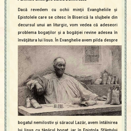
Dacă revedem cu ochii minţii Evangheliile şi
Epistolele care se citesc în Biserică la slujbele din
decursul unui an liturgic, vom vedea că adeseori
problema bogaţilor şi a bogăţiei revine adesea în
învăţătura lui Iisus.
În Evanghelie avem pilda despre
bogatul nemilostiv şi săracul Lazăr, avem întâlnirea
lui Iisus cu tânărul bogat, iar în Epistola Sfântului