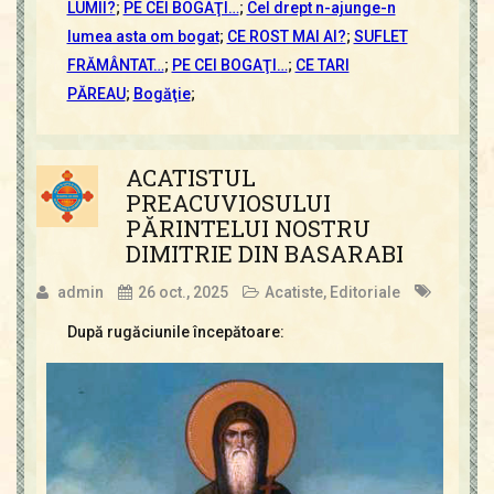
LUMII?
;
PE CEI BOGAŢI…
;
Cel drept n-ajunge-n
lumea asta om bogat
;
CE ROST MAI AI?
;
SUFLET
FRĂMÂNTAT…
;
PE CEI BOGAŢI…
;
CE TARI
PĂREAU
;
Bogăţie
;
ACATISTUL
PREACUVIOSULUI
PĂRINTELUI NOSTRU
DIMITRIE DIN BASARABI
admin
26 oct., 2025
Acatiste
,
Editoriale
După rugăciunile începătoare: