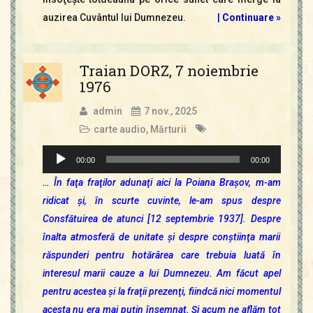
auzirea Cuvântul lui Dumnezeu.
|
Continuare »
Traian DORZ, 7 noiembrie
1976
admin
7 nov., 2025
carte audio
,
Mărturii
Player
00:00
00:00
audio
… În faţa fraţilor adunaţi aici la Poiana Braşov, m-am
ridicat şi, în scurte cuvinte, le-am spus despre
Consfătuirea de atunci [12 septembrie 1937]. Despre
înalta atmosferă de unitate şi despre conştiinţa marii
răspunderi pentru hotărârea care trebuia luată în
interesul marii cauze a lui Dumnezeu. Am făcut apel
pentru acestea şi la fraţii prezenţi, fiindcă nici momentul
acesta nu era mai puţin însemnat. Şi acum ne aflăm tot