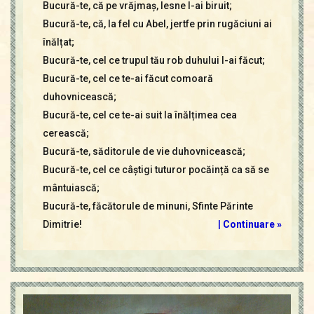
Bucură-te, că pe vrăjmaș, lesne l-ai biruit;
Bucură-te, că, la fel cu Abel, jertfe prin rugăciuni ai
înălțat;
Bucură-te, cel ce trupul tău rob duhului l-ai făcut;
Bucură-te, cel ce te-ai făcut comoară
duhovnicească;
Bucură-te, cel ce te-ai suit la înălțimea cea
cerească;
Bucură-te, săditorule de vie duhovnicească;
Bucură-te, cel ce câștigi tuturor pocăință ca să se
mântuiască;
Bucură-te, făcătorule de minuni, Sfinte Părinte
Dimitrie!
|
Continuare »