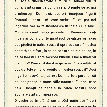
slujitoare binecuvântate sunt. Şi nu numai duhuri
bune; sunt şi mii de duhuri rele. Oriunde se adună
credincioşii Domnului, acolo-i însoţesc îngerii
Domnului, pentru că este scris: „El va porunci
îngerilor Săi să te însoţească în toate căile tale”.
Mai ales când mergi pe căile lui Dumnezeu, câţi
îngeri ai Domnului te însoţesc! De-atâtea ori s-au
pus piedici în calea noastră spre adunare, în calea
noastră spre fraţi, în calea noastră spre biserică, în
calea noastră spre facerea binelui. Cine a înlăturat
piedicile? Cine a înlăturat vrăjmaşii? Cine a înlăturat
accidentele şi nenorocirile din calea noastră? Acei
îngeri binecuvântaţi cărora Domnul le-a poruncit să
ne însoţească în toate căile noastre. Ei, acei care
ne-au însoţit pe fiecare în calea noastră spre
adunare sunt aici lângă noi.
O veche carte sfântă scrie: „Cel puţin doi îngeri
însoţeşte totdeauna pe orice suflet care merge la