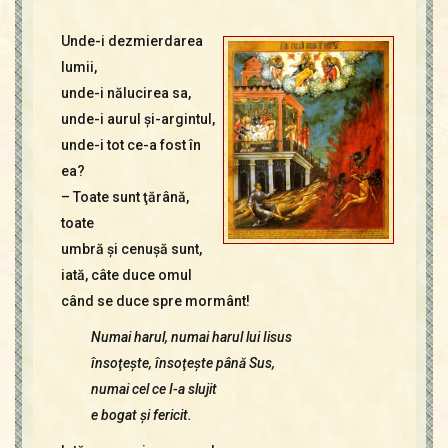
Unde-i dezmierdarea
lumii,
unde-i nălucirea sa,
unde-i aurul şi-argintul,
unde-i tot ce-a fost în
ea?
– Toate sunt ţărână,
toate
umbră şi cenuşă sunt,
iată, câte duce omul
când se duce spre mormânt!
Numai harul, numai harul lui Iisus
însoţeşte, însoţeşte până Sus,
numai cel ce I-a slujit
e bogat şi fericit.