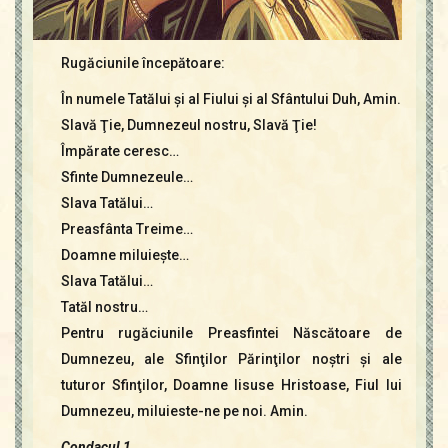
Rugăciunile începătoare:
În numele Tatălui şi al Fiului şi al Sfântului Duh, Amin.
Slavă Ţie, Dumnezeul nostru, Slavă Ţie!
Împărate ceresc…
Sfinte Dumnezeule…
Slava Tatălui…
Preasfânta Treime…
Doamne miluieşte…
Slava Tatălui…
Tatăl nostru…
Pentru rugăciunile Preasfintei Născătoare de
Dumnezeu, ale Sfinţilor Părinţilor noştri şi ale
tuturor Sfinţilor, Doamne Iisuse Hristoase, Fiul lui
Dumnezeu, miluieste-ne pe noi. Amin.
Condacul 1