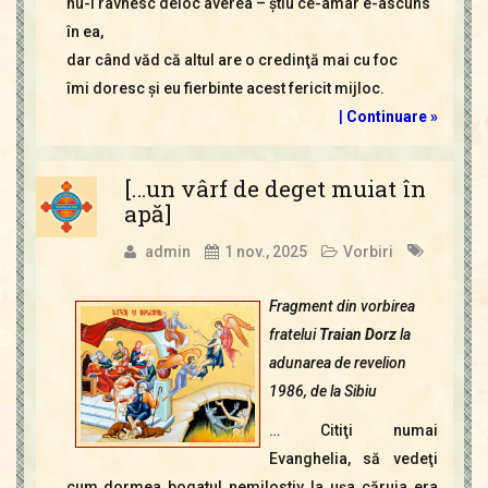
nu-i râvnesc deloc averea – ştiu ce-amar e-ascuns
în ea,
dar când văd că altul are o credinţă mai cu foc
îmi doresc şi eu fierbinte acest fericit mijloc.
|
Continuare »
[…un vârf de deget muiat în
apă]
admin
1 nov., 2025
Vorbiri
Fragment din vorbirea
fratelui
Traian Dorz
la
adunarea de revelion
1986, de la Sibiu
… Citiţi numai
Evanghelia, să vedeţi
cum dormea bogatul nemilostiv la uşa căruia era