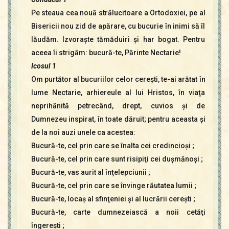
Pe steaua cea nouă strălucitoare a Ortodoxiei, pe al
Bisericii nou zid de apărare, cu bucurie în inimi să îl
lăudăm. Izvoraşte tămăduiri şi har bogat. Pentru
aceea îi strigăm: bucură-te, Părinte Nectarie!
Icosul 1
Om purtător al bucuriilor celor cereşti, te-ai arătat în
lume Nectarie, arhiereule al lui Hristos, în viaţa
neprihănită petrecând, drept, cuvios şi de
Dumnezeu inspirat, în toate dăruit; pentru aceasta şi
de la noi auzi unele ca acestea:
Bucură-te, cel prin care se înalta cei credincioşi ;
Bucură-te, cel prin care sunt risipiţi cei duşmănoşi ;
Bucură-te, vas aurit al înţelepciunii ;
Bucură-te, cel prin care se învinge răutatea lumii ;
Bucură-te, locaş al sfinţeniei şi al lucrării cereşti ;
Bucură-te, carte dumnezeiască a noii cetăţi
îngereşti ;