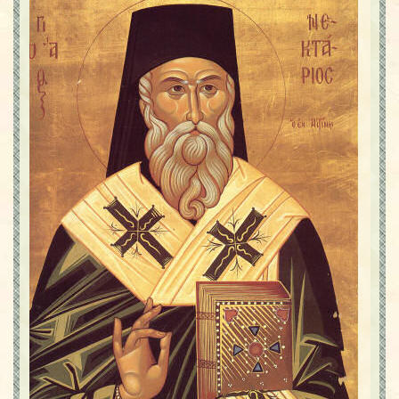
Contact
Icoane
Mărgăritare
Calendar
Glosar
Repere