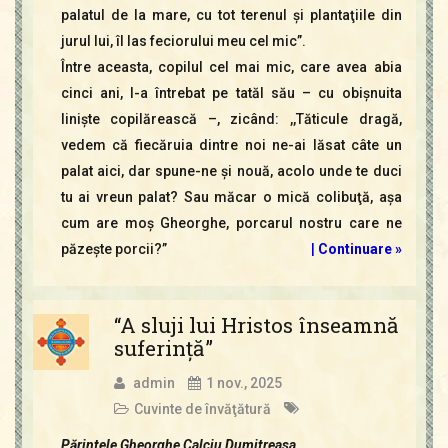
palatul de la mare, cu tot terenul şi plantaţiile din
jurul lui, îl las feciorului meu cel mic”.
Între aceasta, copilul cel mai mic, care avea abia
cinci ani, l-a întrebat pe tatăl său – cu obişnuita
linişte copilărească –, zicând: ,,Tăticule dragă,
vedem că fiecăruia dintre noi ne-ai lăsat câte un
palat aici, dar spune-ne şi nouă, acolo unde te duci
tu ai vreun palat? Sau măcar o mică colibuţă, aşa
cum are moş Gheorghe, porcarul nostru care ne
păzeşte porcii?”
|
Continuare »
“A sluji lui Hristos înseamnă
suferinţă”
admin
1 nov., 2025
Cuvinte de învăţătură
Părintele Gheorghe Calciu Dumitreasa