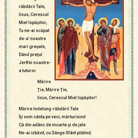
Contact
răbdării Tale,
Icoane
Iisus, Cerescul
Mărgăritare
Miel Ispăşitor,
Calendar
Tu ne-ai scăpat
Glosar
de-a’ noastre
Repere
mari greşale,
Dând preţul
Jertfei noastre-
a tuturor.
Mărire
Ţie, Mărire Ţie,
Iisus, Cerescul Miel Ispăşitor!
Mărire îndelung-răbdării Tale
Îţi vom cânta pe veci, mărturisind
Că din adânc de moarte şi de jale
Ne-ai izbăvit, cu Sânge Sfânt plătind.