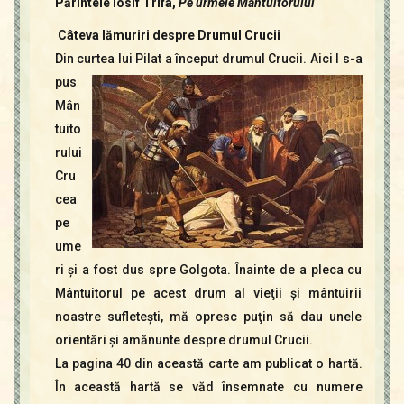
Părintele Iosif Trifa,
Pe urmele Mântuitorului
Câteva lămuriri despre Drumul Crucii
Din curtea lui Pilat a început drumul Crucii. Aici I s-a
pus
Mân
tuito
rului
Cru
cea
pe
ume
ri şi a fost dus spre Golgota. Înainte de a pleca cu
Mântuitorul pe acest drum al vieţii şi mântuirii
noastre sufleteşti, mă opresc puţin să dau unele
orientări şi amănunte despre drumul Crucii.
La pagina 40 din această carte am publicat o hartă.
În această hartă se văd însemnate cu numere