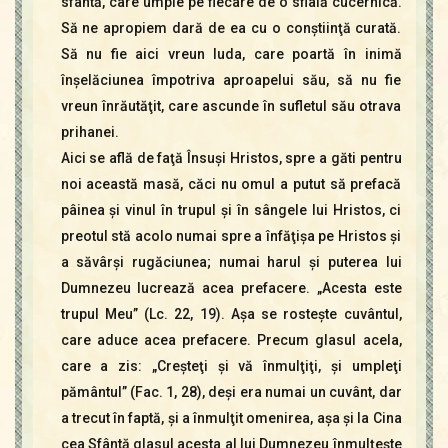
sfântă, care umple pe fiecare de o sfială cucernică.
Să ne apropiem dară de ea cu o conştiinţă curată.
Să nu fie aici vreun Iuda, care poartă în inimă
înşelăciunea împotriva aproapelui său, să nu fie
vreun înrăutăţit, care ascunde în sufletul său otrava
prihanei.
Aici se află de faţă Însuşi Hristos, spre a găti pentru
noi această masă, căci nu omul a putut să prefacă
pâinea şi vinul în trupul şi în sângele lui Hristos, ci
preotul stă acolo numai spre a înfăţişa pe Hristos şi
a săvârşi rugăciunea; numai harul şi puterea lui
Dumnezeu lucrează acea prefacere. „Acesta este
trupul Meu” (Lc. 22, 19). Aşa se rosteşte cuvântul,
care aduce acea prefacere. Precum glasul acela,
care a zis: „Creşteţi şi vă înmulţiţi, şi umpleţi
pământul” (Fac. 1, 28), deşi era numai un cuvânt, dar
a trecut în faptă, şi a înmulţit omenirea, aşa şi la Cina
cea Sfântă glasul acesta al lui Dumnezeu înmulţeşte