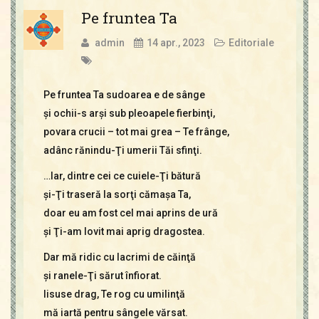
Pe fruntea Ta
admin
14 apr., 2023
Editoriale
Pe fruntea Ta sudoarea e de sânge
şi ochii-s arşi sub pleoapele fierbinţi,
povara crucii – tot mai grea – Te frânge,
adânc rănindu-Ţi umerii Tăi sfinţi.
…Iar, dintre cei ce cuiele-Ţi bătură
şi-Ţi traseră la sorţi cămaşa Ta,
doar eu am fost cel mai aprins de ură
şi Ţi-am lovit mai aprig dragostea.
Dar mă ridic cu lacrimi de căinţă
şi ranele-Ţi sărut înfiorat.
Iisuse drag, Te rog cu umilinţă
mă iartă pentru sângele vărsat.