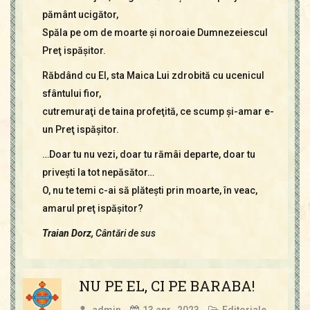
pământ ucigător,
Spăla pe om de moarte şi noroaie Dumnezeiescul
Preţ ispăşitor.
Răbdând cu El, sta Maica Lui zdrobită cu ucenicul
sfântului fior,
cutremuraţi de taina profeţită, ce scump şi-amar e-
un Preţ ispăşitor.
…Doar tu nu vezi, doar tu rămâi departe, doar tu
priveşti la tot nepăsător…
O, nu te temi c-ai să plăteşti prin moarte, în veac,
amarul preţ ispăşitor?
Traian Dorz,
Cântări de sus
NU PE EL, CI PE BARABA!
admin
13 apr., 2023
Editoriale