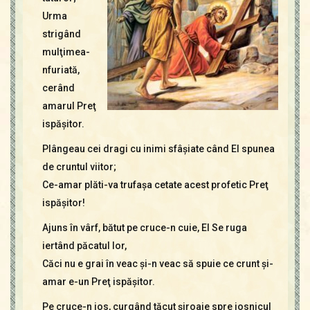
Urma
strigând
mulţimea-
nfuriată,
cerând
amarul Preţ
ispăşitor.
Plângeau cei dragi cu inimi sfâşiate când El spunea
de cruntul viitor;
Ce-amar plăti-va trufaşa cetate acest profetic Preţ
ispăşitor!
Ajuns în vârf, bătut pe cruce-n cuie, El Se ruga
iertând păcatul lor,
Căci nu e grai în veac şi-n veac să spuie ce crunt şi-
amar e-un Preţ ispăşitor.
Pe cruce-n jos, curgând tăcut şiroaie spre josnicul