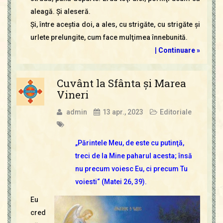
aleagă. Şi aleseră.
Şi, între aceştia doi, a ales, cu strigăte, cu strigăte şi
urlete prelungite, cum face mulţimea înnebunită.
|
Continuare »
Cuvânt la Sfânta şi Marea
Vineri
admin
13 apr., 2023
Editoriale
„Părintele Meu, de este cu putinţă,
treci de la Mine paharul acesta; însă
nu precum voiesc Eu, ci precum Tu
voiesti“ (Matei 26, 39).
Eu
cred