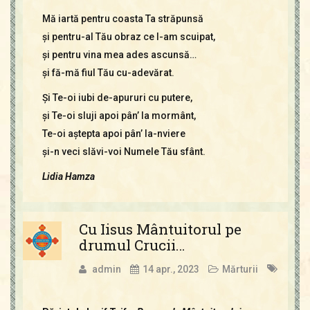
Mă iartă pentru coasta Ta străpunsă
şi pentru-al Tău obraz ce l-am scuipat,
şi pentru vina mea ades ascunsă…
şi fă-mă fiul Tău cu-adevărat.
Şi Te-oi iubi de-apururi cu putere,
şi Te-oi sluji apoi pân’ la mormânt,
Te-oi aştepta apoi pân’ la-nviere
şi-n veci slăvi-voi Numele Tău sfânt.
Lidia Hamza
Cu Iisus Mântuitorul pe
drumul Crucii…
admin
14 apr., 2023
Mărturii