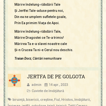
Mărire îndelung-răbdării Tale
Și Jertfei Tale-aduse pentru noi,
Din ea ne umplem sufletele goale,
Prin Ea primim Viaţa de Apoi.
Mărire îndelung-răbdării Tale,
Mărire Dragostei ce Te-a trimis!
Mărirea Ta e-a slavei noastre cale
Și-n Crucea Ta ni-e Cerul nou deschis.
Traian Dorz
, Cântări nemuritoare
JERTFA DE PE GOLGOTA
admin
14 apr., 2023
Cuvinte de învăţătură
biruinţă
,
bisericii
,
creştine
,
Fiul
,
Hristos
,
învăţăturii
,
Învierea
,
jertfă
,
ortodoxe
,
taină
,
tainică
,
Tatăl Ceresc