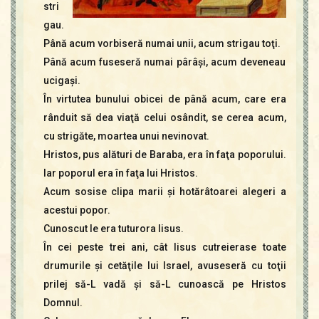
stri
gau.
Până acum vorbiseră numai unii, acum strigau toţi.
Până acum fuseseră numai pârâşi, acum deveneau
ucigaşi.
În virtutea bunului obicei de până acum, care era
rânduit să dea viaţă celui osândit, se cerea acum,
cu strigăte, moartea unui nevinovat.
Hristos, pus alături de Baraba, era în faţa poporului.
Iar poporul era în faţa lui Hristos.
Acum sosise clipa marii şi hotărâtoarei alegeri a
acestui popor.
Cunoscut le era tuturora Iisus.
În cei peste trei ani, cât Iisus cutreierase toate
drumurile şi cetăţile lui Israel, avuseseră cu toţii
prilej să-L vadă şi să-L cunoască pe Hristos
Domnul.