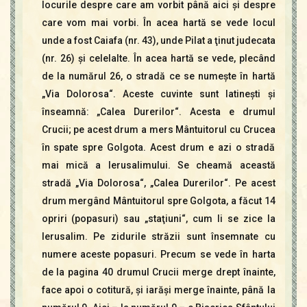
locurile despre care am vorbit până aici şi despre
care vom mai vorbi. În acea hartă se vede locul
unde a fost Caiafa (nr. 43), unde Pilat a ţinut judecata
(nr. 26) şi celelalte. În acea hartă se vede, plecând
de la numărul 26, o stradă ce se numeşte în hartă
„Via Dolorosa“. Aceste cuvinte sunt latineşti şi
înseamnă: „Calea Durerilor“. Acesta e drumul
Crucii; pe acest drum a mers Mântuitorul cu Crucea
în spate spre Golgota. Acest drum e azi o stradă
mai mică a Ierusalimului. Se cheamă această
stradă „Via Dolorosa“, „Calea Durerilor“. Pe acest
drum mergând Mântuitorul spre Golgota, a făcut 14
opriri (popasuri) sau „staţiuni“, cum li se zice la
Ierusalim. Pe zidurile străzii sunt însemnate cu
numere aceste popasuri. Precum se vede în harta
de la pagina 40 drumul Crucii merge drept înainte,
face apoi o cotitură, şi iarăşi merge înainte, până la