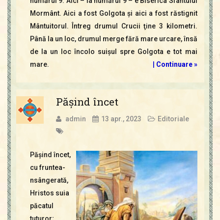
numărul 9. Aici – la numărul 9 – e Biserica Sfântului
Mormânt. Aici a fost Golgota şi aici a fost răstignit
Mântuitorul. Întreg drumul Crucii ţine 3 kilometri.
Până la un loc, drumul merge fără mare urcare, însă
de la un loc încolo suişul spre Golgota e tot mai
mare.
|
Continuare »
Păşind încet
admin
13 apr., 2023
Editoriale
Păşind încet,
cu fruntea-
nsângerată,
Hristos suia
păcatul
tuturor;