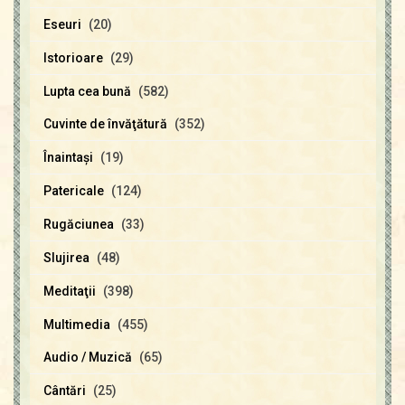
Eseuri
(20)
Istorioare
(29)
Lupta cea bună
(582)
Cuvinte de învăţătură
(352)
Înaintaşi
(19)
Patericale
(124)
Rugăciunea
(33)
Slujirea
(48)
Meditaţii
(398)
Multimedia
(455)
Audio / Muzică
(65)
Cântări
(25)