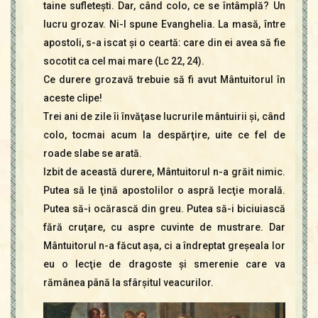
taine sufleteşti. Dar, când colo, ce se întâmplă? Un
lucru grozav. Ni-l spune Evanghelia. La masă, între
apostoli, s-a iscat şi o ceartă: care din ei avea să fie
socotit ca cel mai mare (Lc 22, 24).
Ce durere grozavă trebuie să fi avut Mântuitorul în
aceste clipe!
Trei ani de zile îi învăţase lucrurile mântuirii şi, când
colo, tocmai acum la despărţire, uite ce fel de
roade slabe se arată.
Izbit de această durere, Mântuitorul n-a grăit nimic.
Putea să le ţină apostolilor o aspră lecţie morală.
Putea să-i ocărască din greu. Putea să-i biciuiască
fără cruţare, cu aspre cuvinte de mustrare. Dar
Mântuitorul n-a făcut aşa, ci a îndreptat greşeala lor
eu o lecţie de dragoste şi smerenie care va
rămânea până la sfârşitul veacurilor.