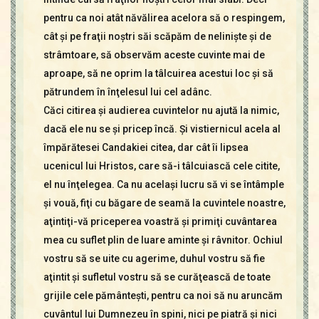
pentru ca noi atât năvălirea acelora să o respingem,
cât şi pe fraţii noştri săi scăpăm de nelinişte şi de
strâmtoare, să observăm aceste cuvinte mai de
aproape, să ne oprim la tâlcuirea acestui loc şi să
pătrundem în înţelesul lui cel adânc.
Căci citirea şi audierea cuvintelor nu ajută la nimic,
dacă ele nu se şi pricep încă. Şi vistiernicul acela al
împărătesei Candakiei citea, dar cât îi lipsea
ucenicul lui Hristos, care să-i tâlcuiască cele citite,
el nu înţelegea. Ca nu acelaşi lucru să vi se întâmple
şi vouă, fiţi cu băgare de seamă la cuvintele noastre,
aţintiţi-vă priceperea voastră şi primiţi cuvântarea
mea cu suflet plin de luare aminte şi râvnitor. Ochiul
vostru să se uite cu agerime, duhul vostru să fie
aţintit şi sufletul vostru să se curăţească de toate
grijile cele pământeşti, pentru ca noi să nu aruncăm
cuvântul lui Dumnezeu în spini, nici pe piatră şi nici