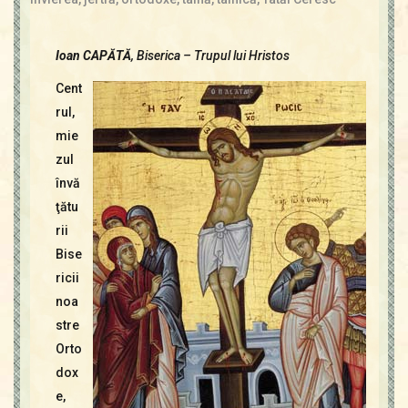
Ioan CAPĂTĂ
, Biserica – Trupul lui Hristos
Cent
rul,
mie
zul
învă
ţătu
rii
Bise
ricii
noa
stre
Orto
dox
e,