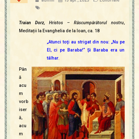
Traian Dorz,
Hristos – Răscumpărătorul nostru
,
Meditații la Evanghelia de la Ioan, ca. 18
„Atunci toţi au strigat din nou: „Nu pe
El, ci pe Baraba!“ Şi Baraba era un
tâlhar.
Pân
ă
acu
m
vorb
iser
ă,
acu
m