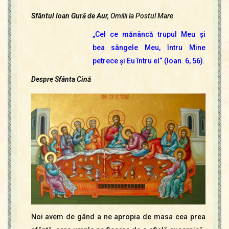
Sfântul Ioan Gură de Aur,
Omilii la Postul Mare
„Cel ce mănâncă trupul Meu şi
bea sângele Meu, întru Mine
petrece şi Eu întru el“ (Ioan. 6, 56).
Despre Sfânta Cină
Noi avem de gând a ne apropia de masa cea prea