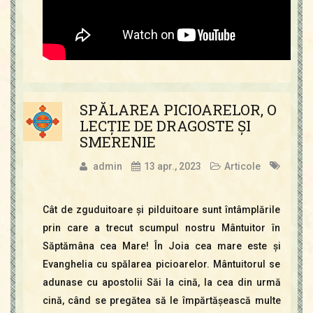
SPĂLAREA PICIOARELOR, O
LECŢIE DE DRAGOSTE ŞI
SMERENIE
admin
13 apr., 2023
Articole
Cât de zguduitoare şi pilduitoare sunt întâmplările
prin care a trecut scumpul nostru Mântuitor în
Săptămâna cea Mare! În Joia cea mare este şi
Evanghelia cu spălarea picioarelor. Mântuitorul se
adunase cu apostolii Săi la cină, la cea din urmă
cină, când se pregătea să le împărtăşească multe