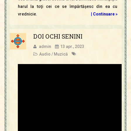
harul la toţi cei ce se împărtăşesc din ea cu
vrednicie.
|
Continuare »
DOI OCHI SENINI
admin
13 apr., 2023
Audio / Muzică