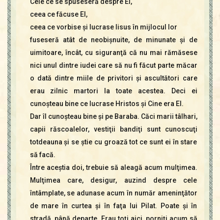
Cele ce se spuseseră despre El,
ceea ce făcuse El,
ceea ce vorbise şi lucrase Iisus în mijlocul lor
fuseseră atât de neobişnuite, de minunate şi de
uimitoare, încât, cu siguranţă că nu mai rămăsese
nici unul dintre iudei care să nu fi făcut parte măcar
o dată dintre miile de privitori şi ascultători care
erau zilnic martori la toate acestea. Deci ei
cunoşteau bine ce lucrase Hristos şi Cine era El.
Dar îl cunoşteau bine şi pe Baraba. Căci marii tâlhari,
capii răscoalelor, vestiţii bandiţi sunt cunoscuţi
totdeauna şi se ştie cu groază tot ce sunt ei în stare
să facă.
Între aceştia doi, trebuie să aleagă acum mulţimea.
Mulţimea care, desigur, auzind despre cele
întâmplate, se adunase acum în număr ameninţător
de mare în curtea şi în faţa lui Pilat. Poate şi în
stradă, până departe. Erau toţi aici, porniţi acum să