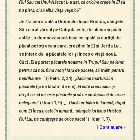
Fiul Său cel Unul-Născut L-a dat, ca oricine crede în El să
nu piară, ci să aibă viaţă veşnică“
.
Jertfa cea sfântă a Domnului Iisus Hristos, sângele
Său curat vărsat pe Golgota este, de atunci şi până
astăzi, o dumnezeiască baie ce spală şi curăţă de
păcat pe toţi aceia care, crezând în El şi Jertfa Lui,
se întorc de la păcatele lor şi încep o viaţă nouă.
Căci
„El a purtat păcatele noastre în Trupul Său pe lemn,
pentru ca noi, fiind morţi faţă de păcate, să trăim pentru
neprihănire…“
(I Petru 2, 24).
„Dacă ne mărturisim
păcatele
(şi ne lăsăm de ele),
El este credincios şi
drept ca să ne ierte păcatele şi să ne curăţească de orice
nelegiuire“
(I Ioan 1, 9).
„…Dacă umblăm în lumină, după
cum El Însuşi este în lumină… sângele lui Iisus Hristos,
Fiul Lui, ne curăţeşte de orice păcat“
(I Ioan 1, 7).
|
Continuare »