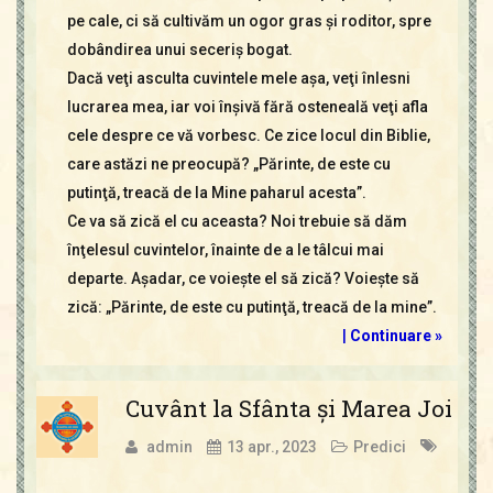
pe cale, ci să cultivăm un ogor gras şi roditor, spre
dobândirea unui seceriş bogat.
Dacă veţi asculta cuvintele mele aşa, veţi înlesni
lucrarea mea, iar voi înşivă fără osteneală veţi afla
cele despre ce vă vorbesc. Ce zice locul din Biblie,
care astăzi ne preocupă? „Părinte, de este cu
putinţă, treacă de la Mine paharul acesta”.
Ce va să zică el cu aceasta? Noi trebuie să dăm
înţelesul cuvintelor, înainte de a le tâlcui mai
departe. Aşadar, ce voieşte el să zică? Voieşte să
zică: „Părinte, de este cu putinţă, treacă de la mine”.
|
Continuare »
Cuvânt la Sfânta şi Marea Joi
admin
13 apr., 2023
Predici