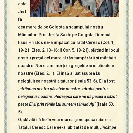
este
Jert
fa
cea mare de pe Golgota a scumpului nostru
Mântuitor. Prin Jertfa Sa de pe Golgota, Domnul
Iisus Hristos ne-a împăcat cu Tatăl Ceresc (Col. 1,
19-21; Efes. 2, 13-16; II Cor. 5, 18-21), plătind în locul
nostru preţul cel mare al răscumpărării şi mântuirii
noastre. Noi eram morţi în greşelile şi în păcatele
noastre (Efes. 2, 1); El însă a luat asupra Lui
nelegiuirea noastră a tuturor (Isaia 53, 6). El a fost
„străpuns pentru păcatele noastre, zdrobit pentru
nelegiuirile noastre. Pedeapsa care ne dă pacea a căzut
peste El şi prin rănile Lui suntem tămăduiţi“
(Isaia 53,
5).
O, slăvită să fie în veci marea şi nespusa iubire a
Tatălui Ceresc Care ne-a iubit atât de mult,
„încât pe