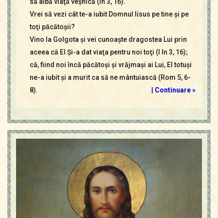
să aibă viaţă veşnică (In 3, 16).
Vrei să vezi cât te-a iubit Domnul Iisus pe tine şi pe
toţi păcătoşii?
Vino la Golgota şi vei cunoaşte dragostea Lui prin
aceea că El Şi-a dat viaţa pentru noi toţi (I In 3, 16);
că, fiind noi încă păcătoşi şi vrăjmaşi ai Lui, El totuşi
ne-a iubit şi a murit ca să ne mântuiască (Rom 5, 6-
8).
|
Continuare »