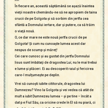
În fiecare an, această săptămână se aşază înaintea
vieţii noastre chemându-ne să ne apropiem de taina
crucii de pe Golgota şi să sorbim din jertfa cea
sfântă a Domnului iertare, dar şi putere, ca să trăim
o viaţă nouă.
O, ce dar mare ne este nouă jertfa crucii de pe
Golgota! Şi cum nu cunoaşte lumea acest dar
nespus de scump şi măreţ!
Cei care cunosc şi au gustat din jertfa Domnului
Iisus sunt îmbătaţi de dragostea Lui; nu le mai trebui
e lume şi plăceri. Ei au descoperit raiul şi fericirea
care-I mulţumeşte pe deplin.
Vrei să cunoşti iubite cititorule, dragostea lui
Dumnezeu? Vino la Golgota şi vei vedea că atât de
mult a iubit Dumnezeu lumea – şi pe tine – încât a
dat p e Fiul Său, ca oricine crede în El să nu piară, ci