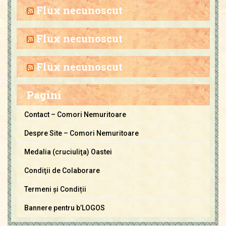
h
Flux necunoscut
i
v
Flux necunoscut
a
C
Flux necunoscut
o
m
Pagini
o
r
Contact – Comori Nemuritoare
i
Despre Site – Comori Nemuritoare
N
e
Medalia (cruciuliţa) Oastei
m
Condiţii de Colaborare
u
Termeni și Condiții
r
i
Bannere pentru b’LOGOS
t