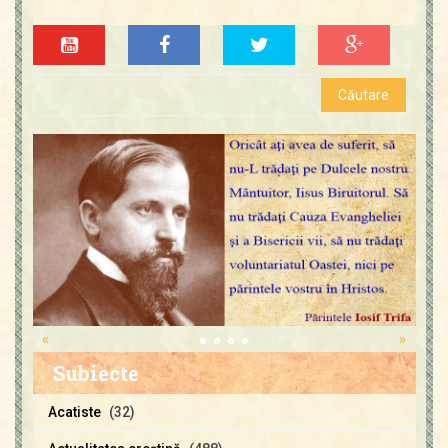
«
»
Subiecte
Acatiste
(32)