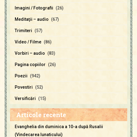
Imagini / Fotografii
(26)
Meditaţii – audio
(67)
Trimiteri
(57)
Video / Filme
(86)
Vorbiri – audio
(83)
Pagina copiilor
(26)
Poezii
(942)
Povestiri
(52)
Versificări
(15)
Articole recente
Evanghelia din duminica a 10-a după Rusalii
(Vindecarea lunaticului)