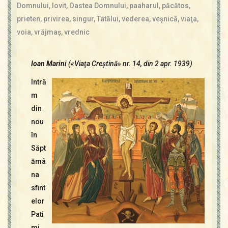
Contact
Domnului
,
lovit
,
Oastea Domnului
,
paaharul
,
păcătos
,
Icoane
prieten
,
privirea
,
singur
,
Tatălui
,
vederea
,
veşnică
,
viaţa
,
Mărgăritare
voia
,
vrăjmaş
,
vrednic
Calendar
Glosar
Ioan Marini
(«Viaţa Creştină» nr. 14, din 2 apr. 1939)
Repere
Intră
m
din
nou
în
Săpt
ămâ
na
sfint
elor
Pati
mi.