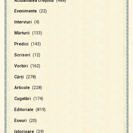
Actualitatea creştină
(488)
Evenimente
(22)
Interviuri
(4)
Mărturii
(133)
Predici
(143)
Scrisori
(12)
Vorbiri
(162)
Cărți
(278)
Articole
(228)
Cugetări
(174)
Editoriale
(819)
Eseuri
(20)
Istorioare
(29)