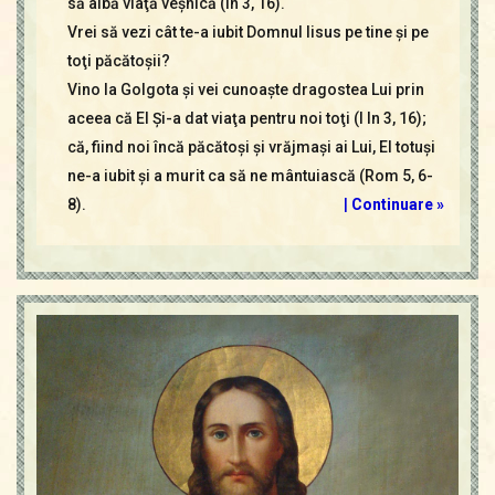
să aibă viaţă veşnică (In 3, 16).
Vrei să vezi cât te-a iubit Domnul Iisus pe tine şi pe
toţi păcătoşii?
Vino la Golgota şi vei cunoaşte dragostea Lui prin
aceea că El Şi-a dat viaţa pentru noi toţi (I In 3, 16);
că, fiind noi încă păcătoşi şi vrăjmaşi ai Lui, El totuşi
ne-a iubit şi a murit ca să ne mântuiască (Rom 5, 6-
8).
|
Continuare »