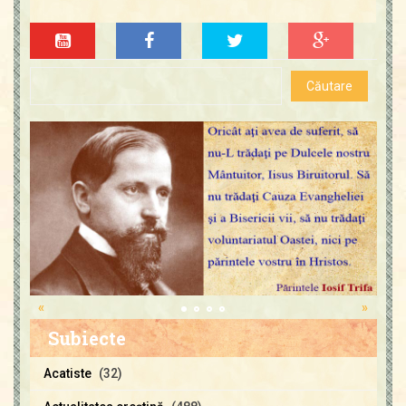
«
»
Subiecte
Acatiste
(32)