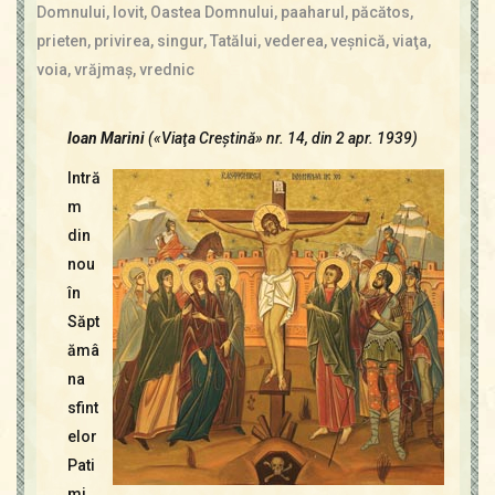
Contact
Domnului
,
lovit
,
Oastea Domnului
,
paaharul
,
păcătos
,
Icoane
prieten
,
privirea
,
singur
,
Tatălui
,
vederea
,
veşnică
,
viaţa
,
Mărgăritare
voia
,
vrăjmaş
,
vrednic
Calendar
Glosar
Ioan Marini
(«Viaţa Creştină» nr. 14, din 2 apr. 1939)
Repere
Intră
m
din
nou
în
Săpt
ămâ
na
sfint
elor
Pati
mi.