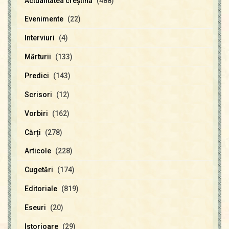
Actualitatea creştină
(488)
Evenimente
(22)
Interviuri
(4)
Mărturii
(133)
Predici
(143)
Scrisori
(12)
Vorbiri
(162)
Cărți
(278)
Articole
(228)
Cugetări
(174)
Editoriale
(819)
Eseuri
(20)
Istorioare
(29)