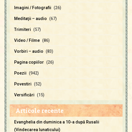
Imagini / Fotografii
(26)
Meditaţii – audio
(67)
Trimiteri
(57)
Video / Filme
(86)
Vorbiri – audio
(83)
Pagina copiilor
(26)
Poezii
(942)
Povestiri
(52)
Versificări
(15)
Articole recente
Evanghelia din duminica a 10-a după Rusalii
(Vindecarea lunaticului)