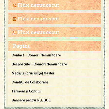
h
Flux necunoscut
i
v
Flux necunoscut
a
C
Flux necunoscut
o
m
Pagini
o
r
Contact – Comori Nemuritoare
i
Despre Site – Comori Nemuritoare
N
e
Medalia (cruciuliţa) Oastei
m
Condiţii de Colaborare
u
Termeni și Condiții
r
i
Bannere pentru b’LOGOS
t