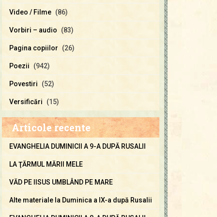
Video / Filme
(86)
Vorbiri – audio
(83)
Pagina copiilor
(26)
Poezii
(942)
Povestiri
(52)
Versificări
(15)
Articole recente
EVANGHELIA DUMINICII A 9-A DUPĂ RUSALII
LA ŢĂRMUL MĂRII MELE
VĂD PE IISUS UMBLÂND PE MARE
Alte materiale la Duminica a IX-a după Rusalii