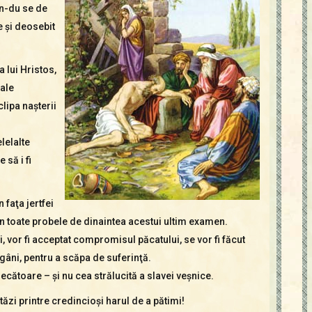
ân-du se de
e şi deosebit
a lui Hristos,
 ale
clipa naşterii
lelalte
 să i fi
 faţa jertfei
rin toate probele de dinaintea acestui ultim examen.
ii, vor fi acceptat compromisul păcatului, se vor fi făcut
gâni, pentru a scăpa de suferinţă.
cătoare – şi nu cea strălucită a slavei veşnice.
stăzi printre credincioşi harul de a pătimi!