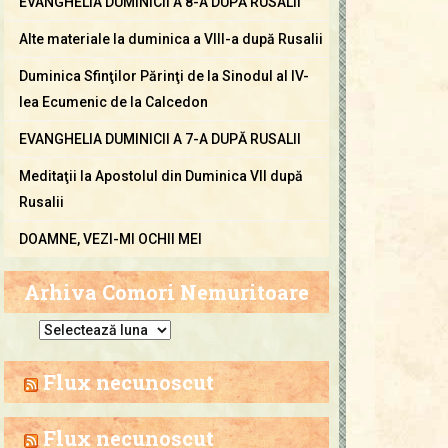
EVANGHELIA DUMINICII A 8-A DUPĂ RUSALII
Alte materiale la duminica a VIII-a după Rusalii
Duminica Sfinţilor Părinţi de la Sinodul al IV-
lea Ecumenic de la Calcedon
EVANGHELIA DUMINICII A 7-A DUPĂ RUSALII
Meditaţii la Apostolul din Duminica VII după
Rusalii
DOAMNE, VEZI-MI OCHII MEI
Arhiva Comori Nemuritoare
A
r
h
Flux necunoscut
i
v
Flux necunoscut