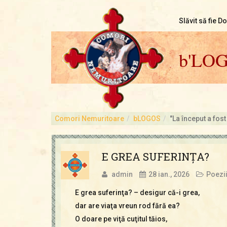
Slăvit să fie D
b'LO
Comori Nemuritoare
bLOGOS
"La început a fost
E GREA SUFERINŢA?
admin
28 ian., 2026
Poezi
E grea suferinţa? – desigur că-i grea,
dar are viaţa vreun rod fără ea?
O doare pe viţă cuţitul tăios,