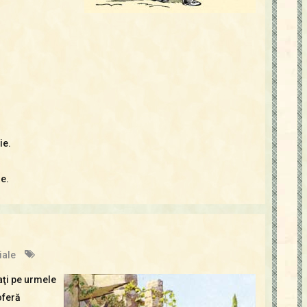
ie.
e.
iale
aţi pe urmele
oferă