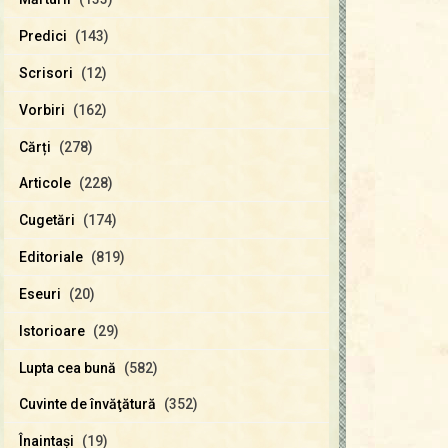
Predici
(143)
Scrisori
(12)
Vorbiri
(162)
Cărți
(278)
Articole
(228)
Cugetări
(174)
Editoriale
(819)
Eseuri
(20)
Istorioare
(29)
Lupta cea bună
(582)
Cuvinte de învăţătură
(352)
Înaintaşi
(19)