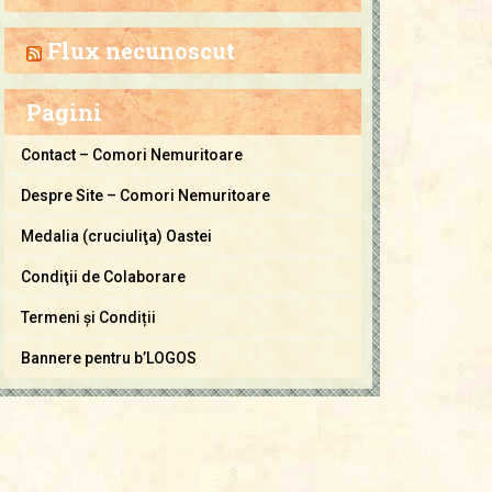
a
C
Flux necunoscut
o
m
Pagini
o
r
Contact – Comori Nemuritoare
i
Despre Site – Comori Nemuritoare
N
e
Medalia (cruciuliţa) Oastei
m
Condiţii de Colaborare
u
Termeni și Condiții
r
i
Bannere pentru b’LOGOS
t
o
a
r