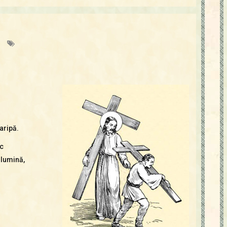
i
aripă.
c
 lumină,