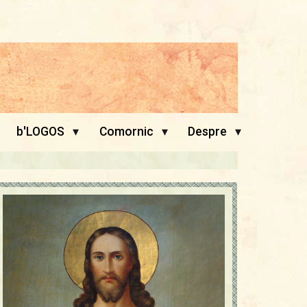
▾
▾
▾
b'LOGOS
Comornic
Despre