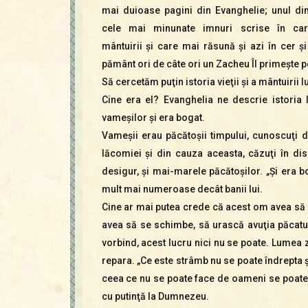
mai duioase pagini din Evanghelie; unul din
cele mai minunate imnuri scrise în car
mântuirii şi care mai răsună şi azi în cer şi
pământ ori de câte ori un Zacheu Îl primeşte 
Să cercetăm puţin istoria vieţii şi a mântuirii 
Cine era el? Evanghelia ne descrie istoria 
vameşilor şi era bogat.
Vameşii erau păcătoşii timpului, cunoscuţi de
lăcomiei şi din cauza aceasta, căzuţi în dis
desigur, şi mai-marele păcătoşilor. „Şi era bo
mult mai numeroase decât banii lui.
Cine ar mai putea crede că acest om avea să fi
avea să se schimbe, să urască avuţia păcatu
vorbind, acest lucru nici nu se poate. Lumea 
repara. „Ce este strâmb nu se poate îndrepta şi
ceea ce nu se poate face de oameni se poate
cu putinţă la Dumnezeu.