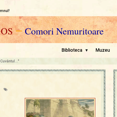
omnul!
GOS
—
Comori Nemuritoare
▾
Biblioteca
Muzeu
 Cuvântul..."
i