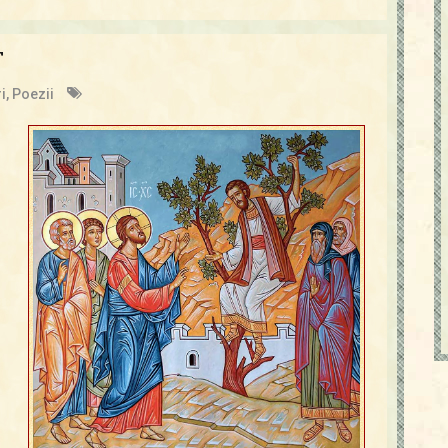
T
i
,
Poezii