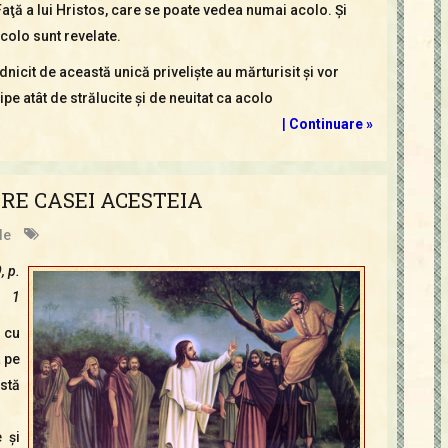
aţă a lui Hristos, care se poate vedea numai acolo. Şi
colo sunt revelate.
ednicit de această unică privelişte au mărturisit şi vor
lipe atât de strălucite şi de neuitat ca acolo
|
Continuare »
RE CASEI ACESTEIA
le
, p.
1
 cu
 pe
stă
 şi