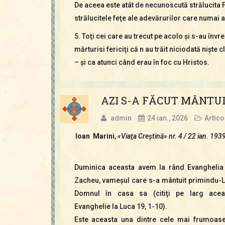
De aceea este atât de necunoscută strălucita F
strălucitele feţe ale adevărurilor care numai a
5. Toţi cei care au trecut pe acolo şi s-au învr
mărturisi fericiţi că n au trăit niciodată nişte c
– şi ca atunci când erau în foc cu Hristos.
AZI S-A FĂCUT MÂNTUI
admin
24 ian., 2026
Artico
Ioan Marini
,
«Viaţa Creştină» nr. 4 / 22 ian. 1939
Duminica aceasta avem la rând Evanghelia
Zacheu, vameşul care s-a mântuit primindu-L
Domnul în casa sa (citiţi pe larg acea
Evanghelie la Luca 19, 1-10).
Este aceasta una dintre cele mai frumoase