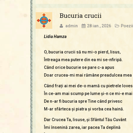
Bucuria crucii
admin
28 ian., 2026
Poezi
Lidia Hamza
O, bucuria crucii să nu mi-o pierd, Iisus,
Întreaga mea putere din ea mi se-nfiripă.
Când orice bucurie se pare c-a apus
Doar crucea-mi mai rămâne preadulcea mea 
Când frați ai mei de-o mamă cu pietrele loves
În ce-am mai scump pe lume și-n ce mi-e mai
De n-ar fi bucuria spre Tine când privesc
M-ar sfârteca și piatra și vorba cea haină.
Dar Crucea Ta, Iisuse, și Sfântul Tău Cuvânt
Îmi însenină zarea, iar pacea Ta deplină