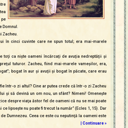
tre
tea
 pe
pe Domnul.
lui Zacheu.
lui în cinci cuvinte care ne spun totul; era mai-marele
 toţi ca nişte oameni încărcaţi de avuţia nedreptăţii şi
preţul tuturor. Zacheu, fiind mai-marele vameşilor, era,
gat”; bogat în aur şi avuţii şi bogat în păcate, care erau
e într-o zi altul? Cine ar putea crede că într-o zi Zacheu
lui şi să devină un om nou, un sfânt? Nimeni! Omeneşte
zice despre viaţa ăstor fel de oameni că nu se mai poate
 ce lipseşte nu poate fi trecut la număr” (Ecles 1, 15). Dar
 de Dumnezeu. Ceea ce este cu neputinţă la oameni este
|
Continuare »