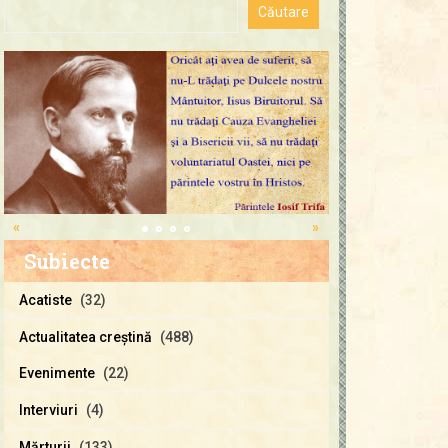
«
»
Subiecte
Acatiste
(32)
Actualitatea creştină
(488)
Evenimente
(22)
Interviuri
(4)
Mărturii
(133)