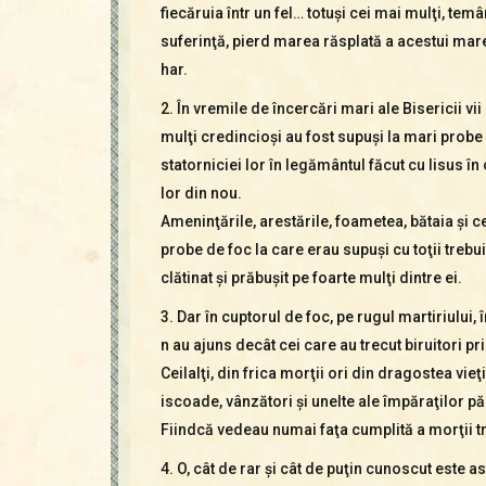
fiecăruia într un fel… totuşi cei mai mulţi, tem
suferinţă, pierd marea răsplată a acestui mar
har.
2. În vremile de încercări mari ale Bisericii vii 
mulţi credincioşi au fost supuşi la mari probe
statorniciei lor în legământul făcut cu Iisus în 
lor din nou.
Ameninţările, arestările, foametea, bătaia şi ce
probe de foc la care erau supuşi cu toţii trebuie
clătinat şi prăbuşit pe foarte mulţi dintre ei.
3. Dar în cuptorul de foc, pe rugul martiriului, în
n au ajuns decât cei care au trecut biruitori p
Ceilalţi, din frica morţii ori din dragostea vieţ
iscoade, vânzători şi unelte ale împăraţilor pă
Fiindcă vedeau numai faţa cumplită a morţii tre
4. O, cât de rar şi cât de puţin cunoscut este a