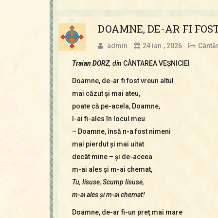
DOAMNE, DE-AR FI FOS
admin
24 ian., 2026
Cântăr
Traian DORZ
, din
CÂNTAREA VEŞNICIEI
Doamne, de-ar fi fost vreun altul
mai căzut şi mai ateu,
poate că pe-acela, Doamne,
l-ai fi-ales în locul meu
– Doamne, însă n-a fost nimeni
mai pierdut şi mai uitat
decât mine – şi de-aceea
m-ai ales şi m-ai chemat,
Tu, Iisuse, Scump Iisuse,
m-ai ales şi m-ai chemat!
Doamne, de-ar fi-un preţ mai mare