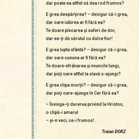
dar poate ea altfel să dea rod frumos?
E grea despărţirea? – desigur că-i grea,
dar oare iubirea ar fi fără ea?
Te doare plecarea şi suferi de dor,
dar ea-ţi dă sărutul cu dulce fior!
E grea lupta sfântă? – desigur că-i grea,
dar oare cununa ar fi fără ea?
Te doare-nfrânarea şi muncile lungi,
dar poţi oare altfel la slavă s-ajungi?
E grea clipa morţii? – desigur că-i grea,
dar poţi oare-ajunge în Cer fără ea?
– Învinge-ţi durerea privind la Hristos,
o clipă-i amarul
– şi-n veci, ce-i frumos!…
Traian DORZ