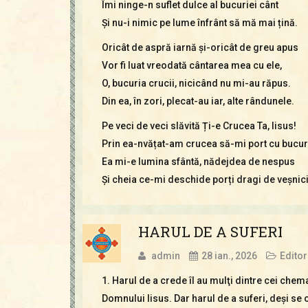
Îmi ninge-n suflet dulce al bucuriei cânt
Și nu-i nimic pe lume înfrânt să mă mai țină.
Oricât de aspră iarnă și-oricât de greu apus
Vor fi luat vreodată cântarea mea cu ele,
O, bucuria crucii, nicicând nu mi-au răpus.
Din ea, în zori, plecat-au iar, alte rândunele.
Pe veci de veci slăvită Ți-e Crucea Ta, Iisus!
Prin ea-nvățat-am crucea să-mi port cu bucur
Ea mi-e lumina sfântă, nădejdea de nespus
Și cheia ce-mi deschide porți dragi de veșnici
HARUL DE A SUFERI
admin
28 ian., 2026
Editor
1. Harul de a crede îl au mulţi dintre cei chem
Domnului Iisus. Dar harul de a suferi, deşi se 