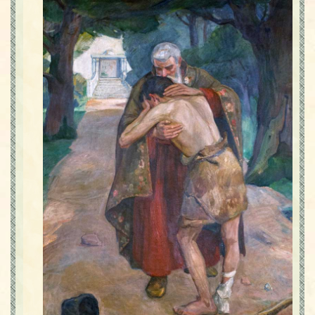
Contact
Icoane
Mărgăritare
Calendar
Glosar
Repere