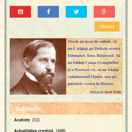
«
»
Subiecte
Acatiste
(32)
Actualitatea creştină
(488)