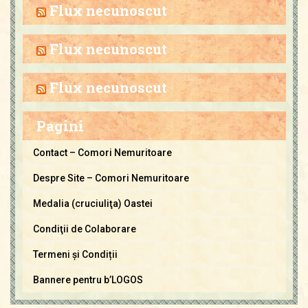
h
Flux necunoscut
i
v
Flux necunoscut
a
C
Flux necunoscut
o
m
Pagini
o
r
Contact – Comori Nemuritoare
i
Despre Site – Comori Nemuritoare
N
e
Medalia (cruciuliţa) Oastei
m
Condiţii de Colaborare
u
Termeni și Condiții
r
i
Bannere pentru b’LOGOS
t