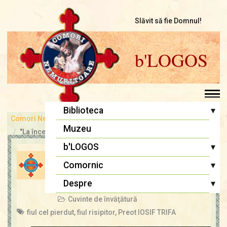
Slăvit să fie Domnul!
b'LOGOS
▾
Biblioteca
Comori Nemuritoare
bLOGOS
Pr. Iosif Trifa
Muzeu
"La început a fost Cuvântul..."
Fr. Traian Dorz
▾
b'LOGOS
Tatăl te cheamă… Vino acasă,
Fr. Ioan Marini
Atelier literar
▾
Comornic
suflet pierdut!…
Înaintași
Editoriale
Sfânta Liturghie
▾
Despre
admin
11 feb., 2017
Lupta cea bună
Biblia Ortodoxă
Cuvinte de învăţătură
Termeni și Condiții
Multimedia
Psaltirea
fiul cel pierdut
,
fiul risipitor
,
Preot IOSIF TRIFA
Condiții de Colaborare
Pagina copiilor
Rugăciuni