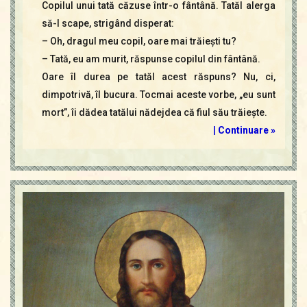
Copilul unui tată căzuse într-o fântână. Tatăl alerga
să-l scape, strigând disperat:
– Oh, dragul meu copil, oare mai trăieşti tu?
– Tată, eu am murit, răspunse copilul din fântână.
Oare îl durea pe tatăl acest răspuns? Nu, ci,
dimpotrivă, îl bucura. Tocmai aceste vorbe, „eu sunt
mort”, îi dădea tatălui nădejdea că fiul său trăieşte.
|
Continuare »