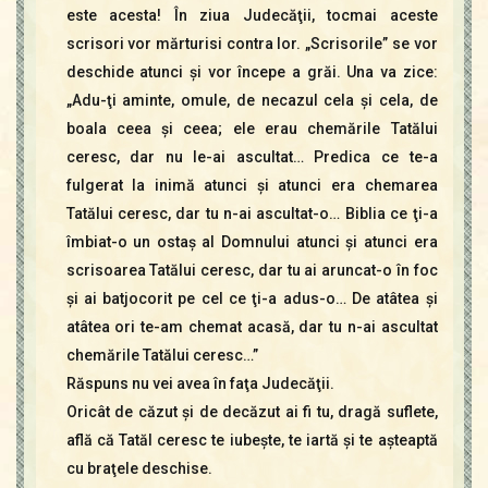
este acesta! În ziua Judecăţii, tocmai aceste
scrisori vor mărturisi contra lor. „Scrisorile” se vor
deschide atunci şi vor începe a grăi. Una va zice:
„Adu-ţi aminte, omule, de necazul cela şi cela, de
boala ceea şi ceea; ele erau chemările Tatălui
ceresc, dar nu le-ai ascultat… Predica ce te-a
fulgerat la inimă atunci şi atunci era chemarea
Tatălui ceresc, dar tu n-ai ascultat-o… Biblia ce ţi-a
îmbiat-o un ostaş al Domnului atunci şi atunci era
scrisoarea Tatălui ceresc, dar tu ai aruncat-o în foc
şi ai batjocorit pe cel ce ţi-a adus-o… De atâtea şi
atâtea ori te-am chemat acasă, dar tu n-ai ascultat
chemările Tatălui ceresc…”
Răspuns nu vei avea în faţa Judecăţii.
Oricât de căzut şi de decăzut ai fi tu, dragă suflete,
află că Tatăl ceresc te iubeşte, te iartă şi te aşteaptă
cu braţele deschise.