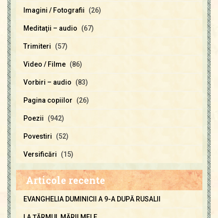
Imagini / Fotografii
(26)
Meditaţii – audio
(67)
Trimiteri
(57)
Video / Filme
(86)
Vorbiri – audio
(83)
Pagina copiilor
(26)
Poezii
(942)
Povestiri
(52)
Versificări
(15)
Articole recente
EVANGHELIA DUMINICII A 9-A DUPĂ RUSALII
LA ŢĂRMUL MĂRII MELE