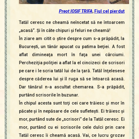
Preot IOSIF TRIFA
,
Fiul cel pierdut
Tatăl ceresc ne cheamă neîncetat să ne întoarcem
„acasă”. Şi în câte chipuri şi feluri ne cheamă!
În ziare am citit o ştire despre cum s-a prăpădit, la
Bucureşti, un tânăr apucat cu patima beţiei. A fost
aflat dimineaţa mort în faţa unei cârciumi.
Percheziţia poliţiei a aflat la el cincizeci de scrisori
pe care i le scria tatăl lui de la ţară. Tatăl înţelesese
despre căderea lui şi îl ruga să se întoarcă acasă.
Dar tânărul n-a ascultat chemarea. S-a prăpădit,
purtând scrisorile în buzunar.
În chipul acesta sunt toţi cei care trăiesc şi mor în
păcate şi în nepăsare de cele sufleteşti. Ei trăiesc şi
mor, purtând sute de „scrisori” de la Tatăl ceresc. Ei
mor, purtând cu ei scrisorile cele dulci prin care
Tatăl ceresc îi cheamă acasă. Vai, ce lucru grozav