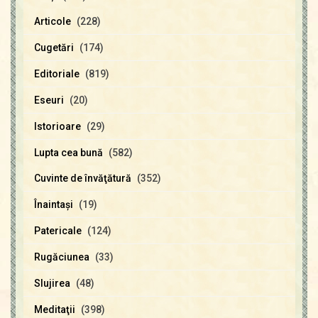
Articole
(228)
Cugetări
(174)
Editoriale
(819)
Eseuri
(20)
Istorioare
(29)
Lupta cea bună
(582)
Cuvinte de învăţătură
(352)
Înaintaşi
(19)
Patericale
(124)
Rugăciunea
(33)
Slujirea
(48)
Meditaţii
(398)