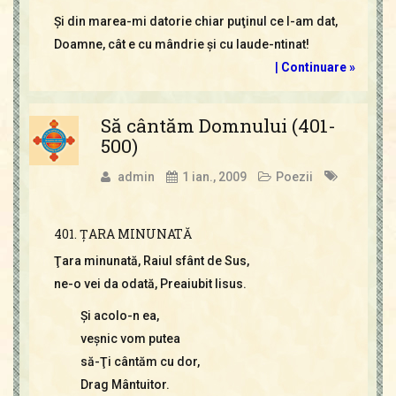
Şi din marea-mi datorie chiar puţinul ce l-am dat,
Doamne, cât e cu mândrie şi cu laude-ntinat!
|
Continuare »
Să cântăm Domnului (401-
500)
admin
1 ian., 2009
Poezii
401. ŢARA MINUNATĂ
Ţara minunată, Raiul sfânt de Sus,
ne-o vei da odată, Preaiubit Iisus.
Şi acolo-n ea,
veşnic vom putea
să-Ţi cântăm cu dor,
Drag Mântuitor.