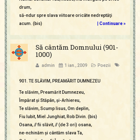
drum,
să-ndur spre slava viitoare oricâte nedreptăţi
acum. (bis)
|
Continuare »
Să cântăm Domnului (901-
1000)
admin
1 ian., 2009
Poezii
901. TE SLĂVIM, PREAMĂRIT DUMNEZEU
Te slăvim, Preamărit Dumnezeu,
Împărat şi Stăpân, şi-Arhiereu,
Te slăvim, Scump Iisus, Om deplin,
Fiu Iubit, Miel Junghiat, Rob Divin. (bis)
Osana, // fii slăvit, // (de 3 ori) osana,
ne-nchinăm şi cântăm slava Ta,