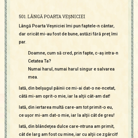
501. LÂNGĂ POARTA VEŞNICIEI
Lângă Poarta Veşniciei îmi pun faptele-n cântar,
dar oricât mi-au fost de bune, astăzi fără preţ îmi
par.
Doamne, cum să cred, prin fapte, c-aş intra-n
Cetatea Ta?
Numai harul, numai harul singur e salvarea
mea.
Iată, din belşugul pâinii ce mi-ai dat-o ne-ncetat,
câtă mi-am oprit-o mie, iar la alţii cât-am dat!
Iată, din iertarea multă care-am tot primit-o eu,
ce uşor mi-am dat-o mie, iar la alţii cât de greu!
Iată, din blândeţea dulce care-ntruna am primit,
cât de larg am fost cu mine, iar cu alţii ce zgârcit!