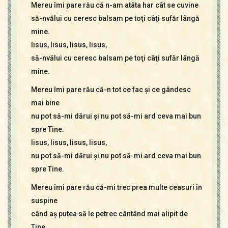
Mereu îmi pare rău că n-am atâta har cât se cuvine
să-nvălui cu ceresc balsam pe toţi câţi sufăr lângă
mine.
Iisus, Iisus, Iisus, Iisus,
să-nvălui cu ceresc balsam pe toţi câţi sufăr lângă
mine.
Mereu îmi pare rău că-n tot ce fac şi ce gândesc
mai bine
nu pot să-mi dărui şi nu pot să-mi ard ceva mai bun
spre Tine.
Iisus, Iisus, Iisus, Iisus,
nu pot să-mi dărui şi nu pot să-mi ard ceva mai bun
spre Tine.
Mereu îmi pare rău că-mi trec prea multe ceasuri în
suspine
când aş putea să le petrec cântând mai alipit de
Tine.