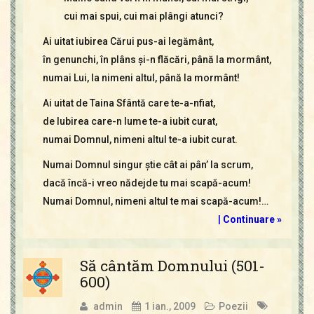
cui mai spui, cui mai plângi atunci?
Ai uitat iubirea Cărui pus-ai legământ,
în genunchi, în plâns şi-n flăcări, până la mormânt,
numai Lui, la nimeni altul, până la mormânt!
Ai uitat de Taina Sfântă care te-a-nfiat,
de Iubirea care-n lume te-a iubit curat,
numai Domnul, nimeni altul te-a iubit curat.
Numai Domnul singur ştie cât ai pân’ la scrum,
dacă încă-i vreo nădejde tu mai scapă-acum!
Numai Domnul, nimeni altul te mai scapă-acum!…
|
Continuare »
Să cântăm Domnului (501-
600)
admin
1 ian., 2009
Poezii