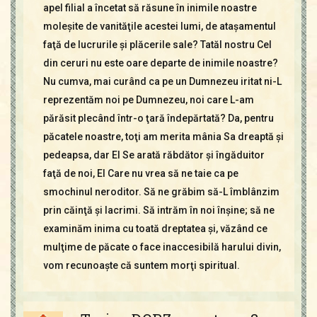
apel filial a încetat să răsune în inimile noastre
moleşite de vanităţile acestei lumi, de ataşamentul
faţă de lucrurile şi plăcerile sale? Tatăl nostru Cel
din ceruri nu este oare departe de inimile noastre?
Nu cumva, mai curând ca pe un Dumnezeu iritat ni-L
reprezentăm noi pe Dumnezeu, noi care L-am
părăsit plecând într-o ţară îndepărtată? Da, pentru
păcatele noastre, toţi am merita mânia Sa dreaptă şi
pedeapsa, dar El Se arată răbdător şi îngăduitor
faţă de noi, El Care nu vrea să ne taie ca pe
smochinul neroditor. Să ne grăbim să-L îmblânzim
prin căinţă şi lacrimi. Să intrăm în noi înşine; să ne
examinăm inima cu toată dreptatea şi, văzând ce
mulţime de păcate o face inaccesibilă harului divin,
vom recunoaşte că suntem morţi spiritual.