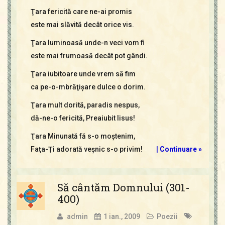
Ţara fericită care ne-ai promis
este mai slăvită decât orice vis.
Ţara luminoasă unde-n veci vom fi
este mai frumoasă decât pot gândi.
Ţara iubitoare unde vrem să fim
ca pe-o-mbrăţişare dulce o dorim.
Ţara mult dorită, paradis nespus,
dă-ne-o fericită, Preaiubit Iisus!
Ţara Minunată fă s-o moştenim,
Faţa-Ţi adorată veşnic s-o privim!
|
Continuare »
Să cântăm Domnului (301-
400)
admin
1 ian., 2009
Poezii