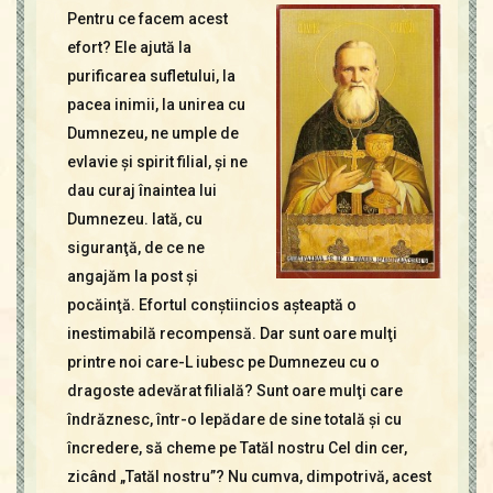
Contact
Pentru ce facem acest
Icoane
efort? Ele ajută la
Mărgăritare
purificarea sufletului, la
Calendar
pacea inimii, la unirea cu
Glosar
Dumnezeu, ne umple de
Repere
evlavie şi spirit filial, şi ne
dau curaj înaintea lui
Dumnezeu. Iată, cu
siguranţă, de ce ne
angajăm la post şi
pocăinţă. Efortul conştiincios aşteaptă o
inestimabilă recompensă. Dar sunt oare mulţi
printre noi care-L iubesc pe Dumnezeu cu o
dragoste adevărat filială? Sunt oare mulţi care
îndrăznesc, într-o lepădare de sine totală şi cu
încredere, să cheme pe Tatăl nostru Cel din cer,
zicând „Tatăl nostru”? Nu cumva, dimpotrivă, acest