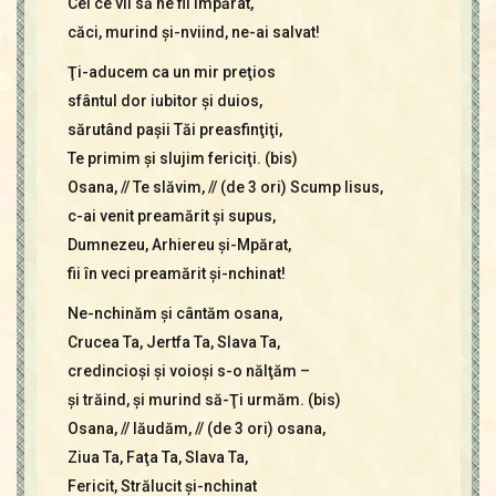
Cel ce vii să ne fii Împărat,
căci, murind şi-nviind, ne-ai salvat!
Ţi-aducem ca un mir preţios
sfântul dor iubitor şi duios,
sărutând paşii Tăi preasfinţiţi,
Te primim şi slujim fericiţi. (bis)
Osana, // Te slăvim, // (de 3 ori) Scump Iisus,
c-ai venit preamărit şi supus,
Dumnezeu, Arhiereu şi-Mpărat,
fii în veci preamărit şi-nchinat!
Ne-nchinăm şi cântăm osana,
Crucea Ta, Jertfa Ta, Slava Ta,
credincioşi şi voioşi s-o nălţăm –
şi trăind, şi murind să-Ţi urmăm. (bis)
Osana, // lăudăm, // (de 3 ori) osana,
Ziua Ta, Faţa Ta, Slava Ta,
Fericit, Strălucit şi-nchinat