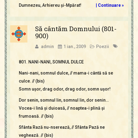
Dumnezeu, Arhiereu şi-Mpărat!
|
Continuare »
Să cântăm Domnului (801-
900)
admin
1 ian., 2009
Poezii
801. NANI-NANI, SOMNUL DULCE
Nani-nani, somnul dulce, // mama-i cântă să se
culce. // (bis)
Somn uşor, drag odor, drag odor, somn uşor!
Dor senin, somnul lin, somnul lin, dor senin…
Vocea-i lină şi duioasă, // noaptea-i plină şi
frumoasă. // (bis)
Sfânta Rază nu-nserează, // Sfânta Pază ne
veghează. // (bis)