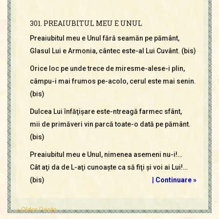
301. PREAIUBITUL MEU E UNUL
Preaiubitul meu e Unul fără seamăn pe pământ,
Glasul Lui e Armonia, cântec este-al Lui Cuvânt. (bis)
Orice loc pe unde trece de miresme-alese-i plin,
câmpu-i mai frumos pe-acolo, cerul este mai senin.
(bis)
Dulcea Lui înfăţişare este-ntreagă farmec sfânt,
mii de primăveri vin parcă toate-o dată pe pământ.
(bis)
Preaiubitul meu e Unul, nimenea asemeni nu-i!…
Cât aţi da de L-aţi cunoaşte ca să fiţi şi voi ai Lui!…
(bis)
|
Continuare »
« Older Posts