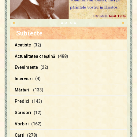
«
»
Subiecte
Acatiste
(32)
Actualitatea creştină
(488)
Evenimente
(22)
Interviuri
(4)
Mărturii
(133)
Predici
(143)
Scrisori
(12)
Vorbiri
(162)
Cărți
(278)