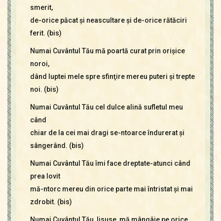
smerit,
de-orice păcat şi neascultare şi de-orice rătăciri
ferit. (bis)
Numai Cuvântul Tău mă poartă curat prin orişice
noroi,
dând luptei mele spre sfinţire mereu puteri şi trepte
noi. (bis)
Numai Cuvântul Tău cel dulce alină sufletul meu
când
chiar de la cei mai dragi se-ntoarce îndurerat şi
sângerând. (bis)
Numai Cuvântul Tău îmi face dreptate-atunci când
prea lovit
mă-ntorc mereu din orice parte mai întristat şi mai
zdrobit. (bis)
Numai Cuvântul Tău, Iisuse, mă mângâie pe orice