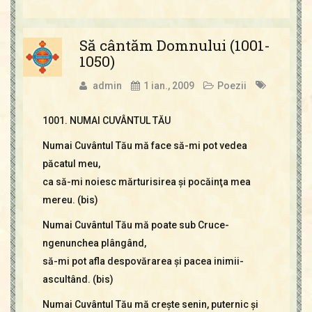
Să cântăm Domnului (1001-
1050)
admin
1 ian., 2009
Poezii
1001. NUMAI CUVÂNTUL TĂU
Numai Cuvântul Tău mă face să-mi pot vedea
păcatul meu,
ca să-mi noiesc mărturisirea şi pocăinţa mea
mereu. (bis)
Numai Cuvântul Tău mă poate sub Cruce-
ngenunchea plângând,
să-mi pot afla despovărarea şi pacea inimii-
ascultând. (bis)
Numai Cuvântul Tău mă creşte senin, puternic şi