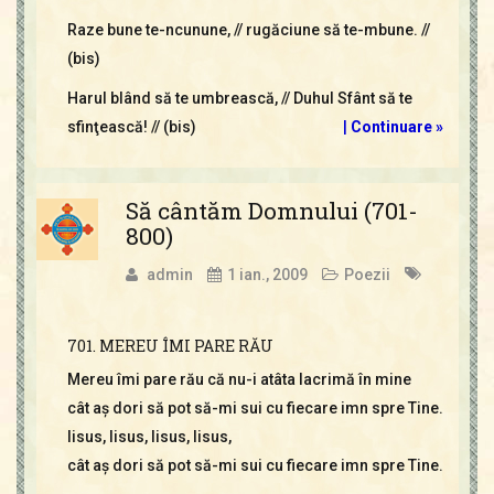
Raze bune te-ncunune, // rugăciune să te-mbune. //
(bis)
Harul blând să te umbrească, // Duhul Sfânt să te
sfinţească! // (bis)
|
Continuare »
Să cântăm Domnului (701-
800)
admin
1 ian., 2009
Poezii
701. MEREU ÎMI PARE RĂU
Mereu îmi pare rău că nu-i atâta lacrimă în mine
cât aş dori să pot să-mi sui cu fiecare imn spre Tine.
Iisus, Iisus, Iisus, Iisus,
cât aş dori să pot să-mi sui cu fiecare imn spre Tine.