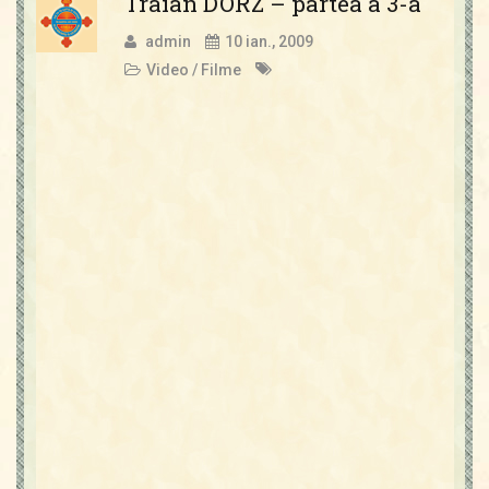
Traian DORZ – partea a 3-a
admin
10 ian., 2009
Video / Filme