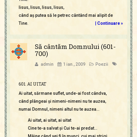
Iisus, Iisus, Iisus, Iisus,
când aş putea să le petrec cântând mai alipit de
Tine.
|
Continuare »
Să cântăm Domnului (601-
700)
admin
1 ian., 2009
Poezii
601. AI UITAT
Ai uitat, sărmane suflet, unde-ai fost cândva,
când plângeai şi nimeni-nimeni nu te auzea,
numai Domnul, nimeni altul nu te auzea…
Ai uitat, ai uitat, ai uitat
Cine te-a salvat şi Cui te-ai predat…
Mâine când vei fi în munci, cui mai strigi,