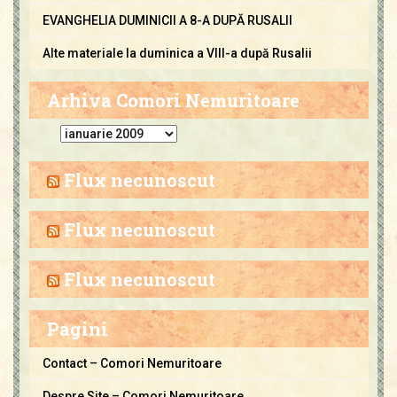
EVANGHELIA DUMINICII A 8-A DUPĂ RUSALII
Alte materiale la duminica a VIII-a după Rusalii
Arhiva Comori Nemuritoare
A
r
h
Flux necunoscut
i
v
Flux necunoscut
a
C
Flux necunoscut
o
m
Pagini
o
r
Contact – Comori Nemuritoare
i
Despre Site – Comori Nemuritoare