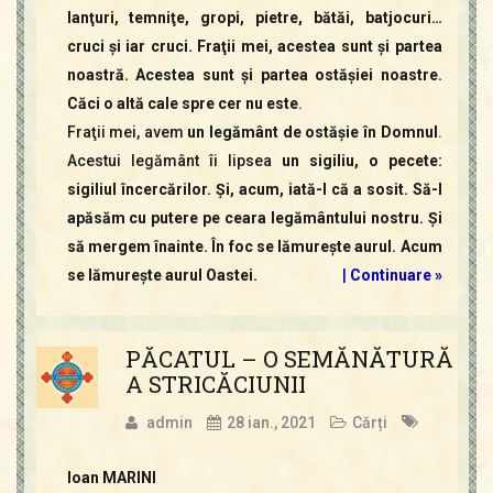
lanţuri, temniţe, gropi, pietre, bătăi, batjocuri…
cruci şi iar cruci. Fraţii mei, acestea sunt şi partea
noastră. Acestea sunt şi partea ostăşiei noastre.
Căci o altă cale spre cer nu este
.
Fraţii mei, avem
un legământ de ostăşie în Domnul
.
Acestui legământ îi lipsea
un sigiliu, o pecete:
sigiliul încercărilor. Şi, acum, iată-l că a sosit. Să-l
apăsăm cu putere pe ceara legământului nostru. Şi
să mergem înainte. În foc se lămureşte aurul. Acum
se lămureşte aurul Oastei.
|
Continuare »
PĂCATUL – O SEMĂNĂTURĂ
A STRICĂCIUNII
admin
28 ian., 2021
Cărți
Ioan MARINI