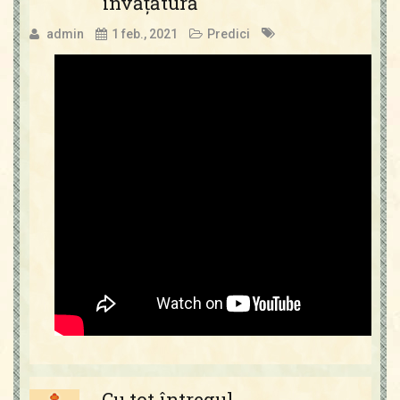
învățătură
admin
1 feb., 2021
Predici
Cu tot întregul…