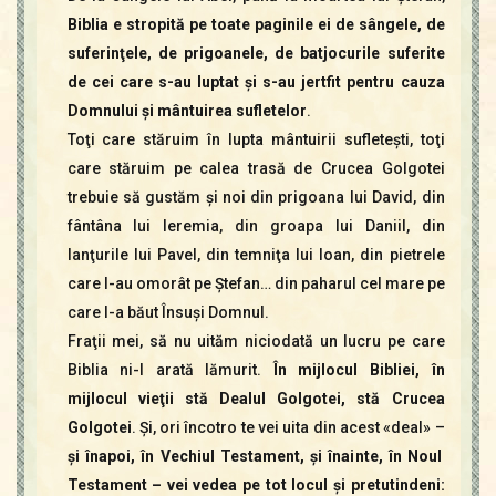
Biblia e stropită pe toate paginile ei de sângele, de
suferinţele, de prigoanele, de batjocurile suferite
de cei care s-au luptat şi s-au jertfit pentru cauza
Domnului şi mântuirea sufletelor
.
Toţi care stăruim în lupta mântuirii sufleteşti, toţi
care stăruim pe calea trasă de Crucea Golgotei
trebuie să gustăm şi noi din prigoana lui David, din
fântâna lui Ieremia, din groapa lui Daniil, din
lanţurile lui Pavel, din temniţa lui Ioan, din pietrele
care l-au omorât pe Ştefan… din paharul cel mare pe
care l-a băut Însuşi Domnul.
Fraţii mei, să nu uităm niciodată un lucru pe care
Biblia ni-l arată lămurit.
În mijlocul Bibliei, în
mijlocul vieţii stă Dealul Golgotei, stă Crucea
Golgotei
. Şi, ori încotro te vei uita din acest «deal» –
şi înapoi, în Vechiul Testament, şi înainte, în Noul
Testament – vei vedea pe tot locul şi pretutindeni: