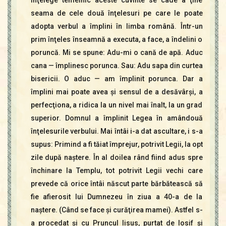
înţelege temeinic aceste cuvinte se cade a ţine
seama de cele două înţelesuri pe care le poate
adopta verbul a împlini în limba română. Într-un
prim înţeles înseamnă a executa, a face, a îndelini o
poruncă. Mi se spune: Adu-mi o cană de apă. Aduc
cana — împlinesc porunca. Sau: Adu sapa din curtea
bisericii. O aduc — am împlinit porunca. Dar a
împlini mai poate avea şi sensul de a desăvârşi, a
perfecţiona, a ridica la un nivel mai înalt, la un grad
superior. Domnul a împlinit Legea în amândouă
înţelesurile verbului. Mai întâi i-a dat ascultare, i s-a
supus: Primind a fi tăiat împrejur, potrivit Legii, la opt
zile după naştere. În al doilea rând fiind adus spre
închinare la Templu, tot potrivit Legii vechi care
prevede că orice întâi născut parte bărbătească să
fie afierosit lui Dumnezeu în ziua a 40-a de la
naştere. (Când se face şi curăţirea mamei). Astfel s-
a procedat şi cu Pruncul Iisus, purtat de Iosif şi