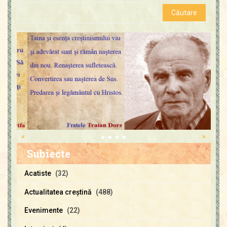
«
»
Subiecte
Acatiste
(32)
Actualitatea creştină
(488)
Evenimente
(22)