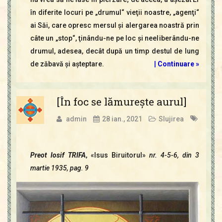
în diferite locuri pe „drumul“ vieţii noastre, „agenţi“
ai Săi, care opresc mersul şi alergarea noastră prin
câte un „stop“, ţinându-ne pe loc şi neeliberându-ne
drumul, adesea, decât după un timp destul de lung
de zăbavă şi aşteptare.
|
Continuare »
[În foc se lămureşte aurul]
admin
28 ian., 2021
Slujirea
Preot Iosif TRIFA
, «Isus Biruitorul»
nr. 4-5-6, din 3
martie 1935, pag. 9