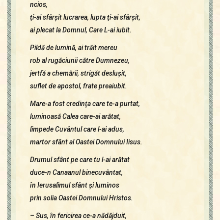
ncios,
ţi-ai sfârşit lucrarea, lupta ţi-ai sfârşit,
ai plecat la Domnul, Care L-ai iubit.
Pildă de lumină, ai trăit mereu
rob al rugăciunii către Dumnezeu,
jertfă a chemării, strigăt desluşit,
suflet de apostol, frate preaiubit.
Mare-a fost credinţa care te-a purtat,
luminoasă Calea care-ai arătat,
limpede Cuvântul care l-ai adus,
martor sfânt al Oastei Domnului Iisus.
Drumul sfânt pe care tu l-ai arătat
duce-n Canaanul binecuvântat,
în Ierusalimul sfânt şi luminos
prin solia Oastei Domnului Hristos.
– Sus, în fericirea ce-a nădăjduit,