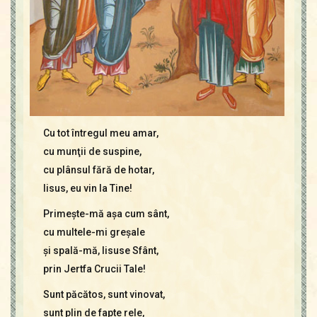
Cu tot întregul meu amar,
cu munţii de suspine,
cu plânsul fără de hotar,
Iisus, eu vin la Tine!
Primeşte-mă aşa cum sânt,
cu multele-mi greşale
şi spală-mă, Iisuse Sfânt,
prin Jertfa Crucii Tale!
Sunt păcătos, sunt vinovat,
sunt plin de fapte rele,