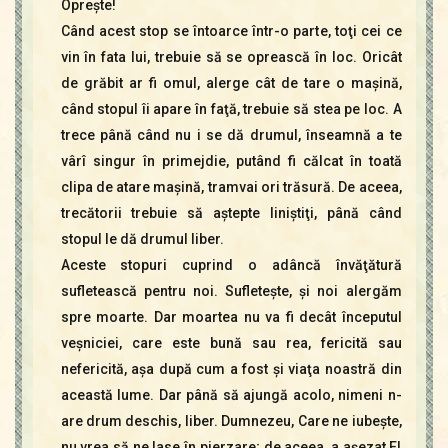
Opreşte!
Când acest stop se întoarce într-o parte, toţi cei ce
vin în fata lui, trebuie să se oprească în loc. Oricât
de grăbit ar fi omul, alerge cât de tare o maşină,
când stopul îi apare în faţă, trebuie să stea pe loc. A
trece până când nu i se dă drumul, înseamnă a te
vârî singur în primejdie, putând fi călcat în toată
clipa de atare maşină, tramvai ori trăsură. De aceea,
trecătorii trebuie să aştepte liniştiţi, până când
stopul le dă drumul liber.
Aceste stopuri cuprind o adâncă învăţătură
sufletească pentru noi. Sufleteşte, şi noi alergăm
spre moarte. Dar moartea nu va fi decât începutul
veşniciei, care este bună sau rea, fericită sau
nefericită, aşa după cum a fost şi viaţa noastră din
această lume. Dar până să ajungă acolo, nimeni n-
are drum deschis, liber. Dumnezeu, Care ne iubeşte,
nu vrea să ne lase în pierzare; de aceea, a aşezat El