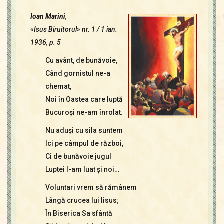
Ioan Marini
,
«Isus Biruitorul» nr. 1 / 1 ian.
1936, p. 5
Cu avânt, de bunăvoie,
Când gornistul ne-a
chemat,
Noi în Oastea care luptă
Bucuroşi ne-am înrolat.
Nu aduşi cu sila suntem
Ici pe câmpul de război,
Ci de bunăvoie jugul
Luptei l-am luat şi noi…
Voluntari vrem să rămânem
Lângă crucea lui Iisus;
În Biserica Sa sfântă