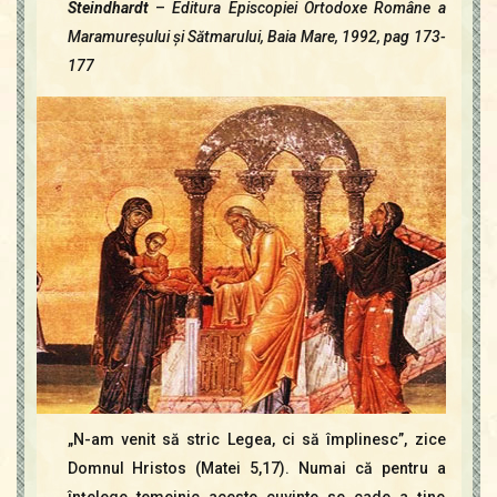
Contact
Steindhardt
–
Editura Episcopiei Ortodoxe Române a
Icoane
Maramureşului şi Sătmarului, Baia Mare, 1992, pag 173-
Mărgăritare
177
Calendar
Glosar
Repere
„N-am venit să stric Legea, ci să împlinesc”, zice
Domnul Hristos (Matei 5,17). Numai că pentru a