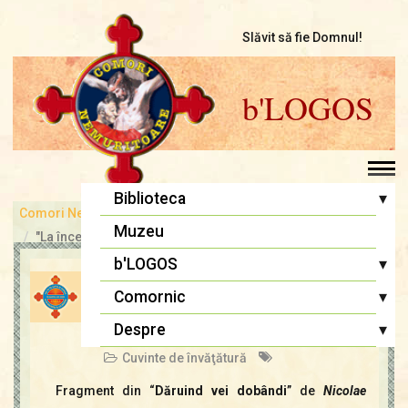
Slăvit să fie Domnul!
b'LOGOS
▾
Biblioteca
Comori Nemuritoare
bLOGOS
Pr. Iosif Trifa
Muzeu
"La început a fost Cuvântul..."
Fr. Traian Dorz
▾
b'LOGOS
LA PRAZNICUL
Fr. Ioan Marini
Atelier literar
▾
Comornic
ÎNTÂMPINĂRII DOMNULUI
Înaintași
Editoriale
Sfânta Liturghie
▾
Despre
admin
1 feb., 2021
Lupta cea bună
Biblia Ortodoxă
Cuvinte de învăţătură
Termeni și Condiții
Multimedia
Psaltirea
Condiții de Colaborare
Fragment din “
Dăruind vei dobândi
” de
Nicolae
Pagina copiilor
Rugăciuni