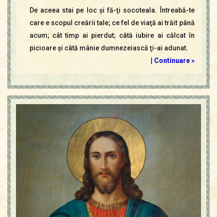
De aceea stai pe loc şi fă-ţi socoteala. Întreabă-te
care e scopul creării tale; ce fel de viaţă ai trăit până
acum; cât timp ai pierdut; câtă iubire ai călcat în
picioare şi câtă mânie dumnezeiască ţi-ai adunat.
|
Continuare »