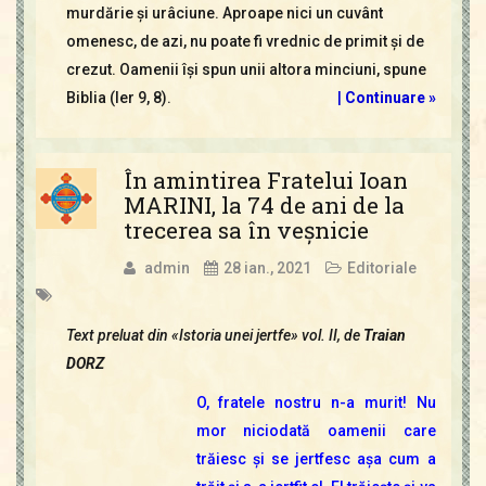
murdărie şi urâciune. Aproape nici un cuvânt
omenesc, de azi, nu poate fi vrednic de primit şi de
crezut. Oamenii îşi spun unii altora minciuni, spune
Biblia (Ier 9, 8).
|
Continuare »
În amintirea Fratelui Ioan
MARINI, la 74 de ani de la
trecerea sa în veșnicie
admin
28 ian., 2021
Editoriale
Text preluat din «Istoria unei jertfe» vol. II
, de
Traian
DORZ
O, fratele nostru n-a murit! Nu
mor niciodată oamenii care
trăiesc şi se jertfesc aşa cum a