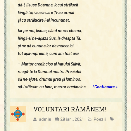
dă-i, Iisuse Doamne, locul strălucit
lângă toţi aceia care Ţi-au urmat
şi cu strălucire i-ai încununat.
Iar pe noi, Iisuse, când ne vei chema,
lângă ei ne-aşază Sus, la dreapta Ta,
şi ne dă cununa lor de mucenici
tot aşa-mpreună, cum am fost aici.
– Martor credincios al harului Slăvit,
roagă-te la Domnul nostru Preaiubit
să ne-ajute, drumul greu şi luminos,
să-l sfârşim cu bine, martor credincios.
|
Continuare »
VOLUNTARI RĂMÂNEM!
admin
28 ian., 2021
Poezii