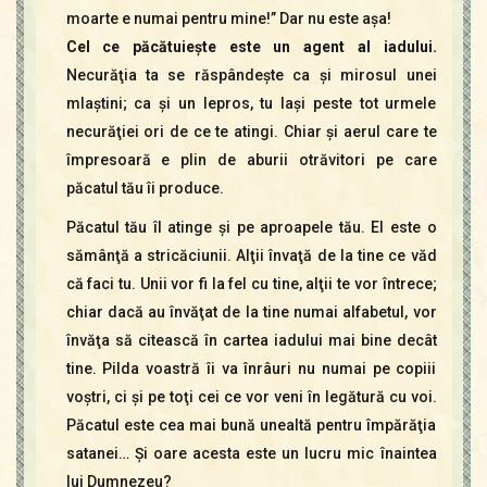
moarte e numai pentru mine!” Dar nu este aşa!
Cel ce păcătuieşte este un agent al iadului.
Necurăţia ta se răspândeşte ca şi mirosul unei
mlaştini; ca şi un lepros, tu laşi peste tot urmele
necurăţiei ori de ce te atingi. Chiar şi aerul care te
împresoară e plin de aburii otrăvitori pe care
păcatul tău îi produce.
Păcatul tău îl atinge şi pe aproapele tău. El este o
sămânţă a stricăciunii. Alţii învaţă de la tine ce văd
că faci tu. Unii vor fi la fel cu tine, alţii te vor întrece;
chiar dacă au învăţat de la tine numai alfabetul, vor
învăţa să citească în cartea iadului mai bine decât
tine. Pilda voastră îi va înrâuri nu numai pe copiii
voştri, ci şi pe toţi cei ce vor veni în legătură cu voi.
Păcatul este cea mai bună unealtă pentru împărăţia
satanei… Şi oare acesta este un lucru mic înaintea
lui Dumnezeu?