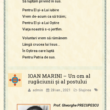
Să luptăm privind în sus.
Pentru El şi-a Lui iubire
Vrem de-acum ca să trăim;
Pentru El şi-a Lui Oştire
Viaţa noastră s-o jertfim.
Voluntari vrem să rămânem
Lângă crucea lui Iisus…
În Oştirea care luptă
Pentru Patria de sus.
IOAN MARINI – Un om al
rugăciunii şi al postului
admin
28 ian., 2021
Slujirea
Prof. Gheorghe PRECUPESCU