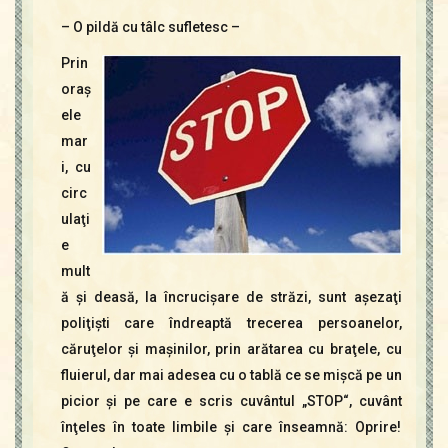
– O pildă cu tâlc sufletesc –
Prin
oraş
ele
mar
i, cu
circ
ulaţi
e
mult
ă şi deasă, la încrucişare de străzi, sunt aşezaţi
poliţişti care îndreaptă trecerea persoanelor,
căruţelor şi maşinilor, prin arătarea cu braţele, cu
fluierul, dar mai adesea cu o tablă ce se mişcă pe un
picior şi pe care e scris cuvântul „STOP“, cuvânt
înţeles în toate limbile şi care înseamnă: Oprire!