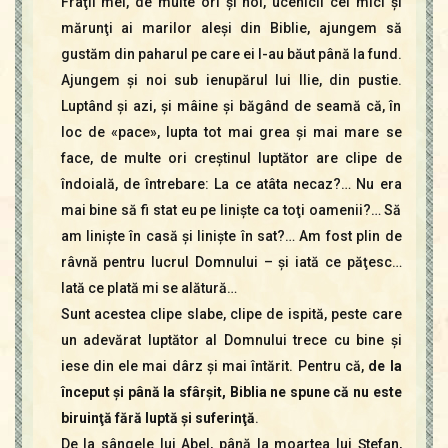
Fraţii mei, de multe ori şi noi, ucenicii cei mici şi
mărunţi ai marilor aleşi din Biblie, ajungem să
gustăm din paharul pe care ei l-au băut până la fund.
Ajungem şi noi sub ienupărul lui Ilie, din pustie.
Luptând şi azi, şi mâine şi băgând de seamă că, în
loc de «pace», lupta tot mai grea şi mai mare se
face, de multe ori creştinul luptător are clipe de
îndoială, de întrebare: La ce atâta necaz?… Nu era
mai bine să fi stat eu pe linişte ca toţi oamenii?… Să
am linişte în casă şi linişte în sat?… Am fost plin de
râvnă pentru lucrul Domnului – şi iată ce păţesc…
Iată ce plată mi se alătură…
Sunt acestea clipe slabe, clipe de ispită, peste care
un adevărat luptător al Domnului trece cu bine şi
iese din ele mai dârz şi mai întărit. Pentru că,
de la
început şi până la sfârşit, Biblia ne spune că nu este
biruinţă fără luptă şi suferinţă
.
De la sângele lui Abel, până la moartea lui Ştefan,