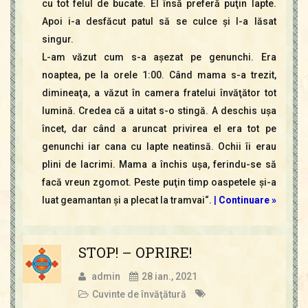
cu tot felul de bucate. El însă preferă puţin lapte.
Apoi i-a desfăcut patul să se culce şi l-a lăsat
singur.
L-am văzut cum s-a aşezat pe genunchi. Era
noaptea, pe la orele 1:00. Când mama s-a trezit,
dimineaţa, a văzut în camera fratelui învăţător tot
lumină. Credea că a uitat s-o stingă. A deschis uşa
încet, dar când a aruncat privirea el era tot pe
genunchi iar cana cu lapte neatinsă. Ochii îi erau
plini de lacrimi. Mama a închis uşa, ferindu-se să
facă vreun zgomot. Peste puţin timp oaspetele şi-a
luat geamantan şi a plecat la tramvai“.
|
Continuare »
STOP! – OPRIRE!
admin
28 ian., 2021
Cuvinte de învăţătură