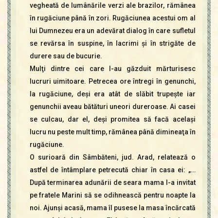
vegheată de lumânările verzi ale brazilor, rămânea
în rugăciune până în zori. Rugăciunea acestui om al
lui Dumnezeu era un adevărat dialog în care sufletul
se revărsa în suspine, în lacrimi şi în strigăte de
durere sau de bucurie.
Mulţi dintre cei care l-au găzduit mărturisesc
lucruri uimitoare. Petrecea ore întregi în genunchi,
la rugăciune, deşi era atât de slăbit trupeşte iar
genunchii aveau bătături uneori dureroase. Ai casei
se culcau, dar el, deşi promitea să facă acelaşi
lucru nu peste mult timp, rămânea până dimineaţa în
rugăciune.
O surioară din Sâmbăteni, jud. Arad, relatează o
astfel de întâmplare petrecută chiar în casa ei: „…
După terminarea adunării de seara mama l-a invitat
pe fratele Marini să se odihnească pentru noapte la
noi. Ajunşi acasă, mama îl pusese la masa încărcată