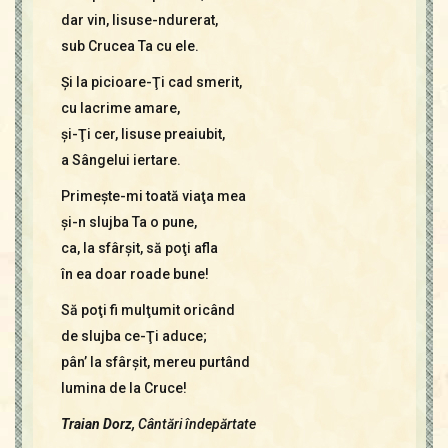
dar vin, Iisuse-ndurerat,
sub Crucea Ta cu ele.
Şi la picioare-Ţi cad smerit,
cu lacrime amare,
şi-Ţi cer, Iisuse preaiubit,
a Sângelui iertare.
Primeşte-mi toată viaţa mea
şi-n slujba Ta o pune,
ca, la sfârşit, să poţi afla
în ea doar roade bune!
Să poţi fi mulţumit oricând
de slujba ce-Ţi aduce;
pân’ la sfârşit, mereu purtând
lumina de la Cruce!
Traian Dorz,
Cântări îndepărtate