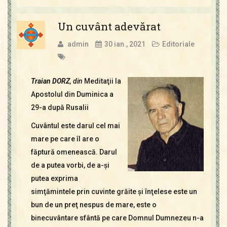
Un cuvânt adevărat
admin
30 ian., 2021
Editoriale
Traian DORZ
, din
Meditaţii la
Apostolul din Duminica a
29-a după Rusalii
Cuvântul este darul cel mai
mare pe care îl are o
făptură omenească. Darul
de a putea vorbi, de a-şi
putea exprima
simţămintele prin cuvinte grăite şi înţelese este un
bun de un preţ nespus de mare, este o
binecuvântare sfântă pe care Domnul Dumnezeu n-a