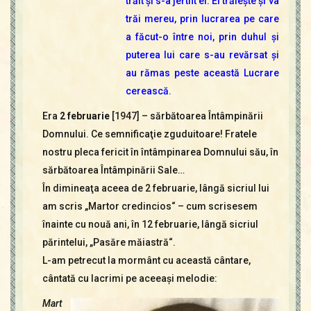
trăit şi s-a jertfit el. El trăieşte şi va
trăi mereu, prin lucrarea pe care
a făcut-o între noi, prin duhul şi
puterea lui care s-au revărsat şi
au rămas peste această Lucrare
cerească.
Era
2 februarie
[1947] – sărbătoarea Întâmpinării
Domnului. Ce semnificaţie zguduitoare! Fratele
nostru pleca fericit în întâmpinarea Domnului său, în
sărbătoarea Întâmpinării Sale…
În dimineaţa aceea de 2 februarie, lângă sicriul lui
am scris „Martor credincios“ – cum scrisesem
înainte cu nouă ani, în 12 februarie, lângă sicriul
părintelui, „Pasăre măiastră“.
L-am petrecut la mormânt cu această cântare,
cântată cu lacri­mi pe aceeaşi melodie:
Mart