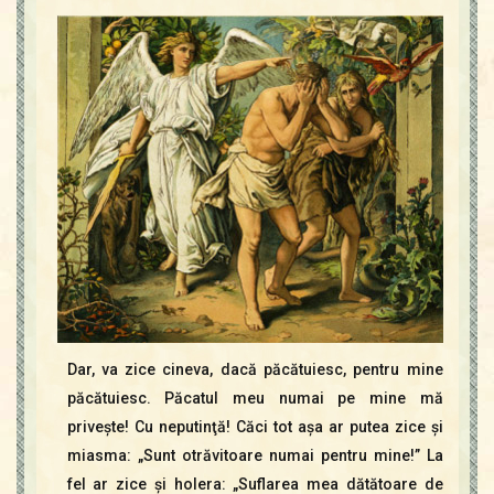
Dar, va zice cineva, dacă păcătuiesc, pen­tru mine
păcătuiesc. Păcatul meu numai pe mine mă
priveşte! Cu neputinţă! Căci tot aşa ar putea zice şi
miasma: „Sunt otrăvitoare numai pentru mine!” La
fel ar zice şi holera: „Suflarea mea dătătoare de