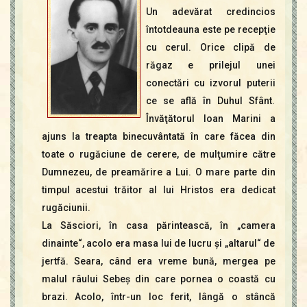
Un adevărat credincios
întotdeauna este pe recepţie
cu cerul. Orice clipă de
răgaz e prilejul unei
conectări cu izvorul puterii
ce se află în Duhul Sfânt.
Învăţătorul Ioan Marini a
ajuns la treapta binecuvântată în care făcea din
toate o rugăciune de cerere, de mulţumire către
Dumnezeu, de preamărire a Lui. O mare parte din
timpul acestui trăitor al lui Hristos era dedicat
rugăciunii.
La Săsciori, în casa părintească, în „camera
dinainte“, acolo era masa lui de lucru şi „altarul“ de
jertfă. Seara, când era vreme bună, mergea pe
malul râului Sebeş din care pornea o coastă cu
brazi. Acolo, într-un loc ferit, lângă o stâncă