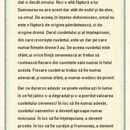
dat-o decât omului. Nici o altă făptură a lui
Dumnezeu nu are acest dar atât de nobil şi de ales,
ca omul. De aceea, în înţeles duhovnicesc, omul nu
este o făptură de origine pământească, ci de
origine divină. Darul cuvântului şi al înţelepciunii,
din care izvorăşte cuvântul, este un dar pe care
numai fiinţele divine îl au. De aceea cuvântul este
sfânt, şi orice fiinţă omenească ar trebui să
rostească fiecare din cuvintele sale numai în felul
acesta. Fiecare cuvânt ar trebui să fie numai
adevărat, şi numai sfânt, şi numai vrednic de primit.
Dar ce dureros adevăr se poate vedea azi în lume:
în ce fel jalnic s-a degradat şi s-a pierdut valoarea
cuvântului omenesc! În loc să fie numai adevăr,
cuvântul oamenilor a devenit aproape numai
minciună. În loc să fie înţelepciune, a devenit
prostie. În loc să fie curăţie şi frumuseţe, a devenit