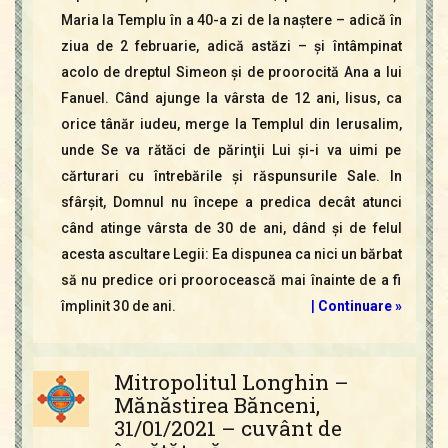
Maria la Templu în a 40-a zi de la naştere – adică în
ziua de 2 februarie, adică astăzi – şi întâmpinat
acolo de dreptul Simeon şi de proorocită Ana a lui
Fanuel. Când ajunge la vârsta de 12 ani, Iisus, ca
orice tânăr iudeu, merge la Templul din Ierusalim,
unde Se va rătăci de părinţii Lui şi-i va uimi pe
cărturari cu întrebările şi răspunsurile Sale. In
sfârşit, Domnul nu începe a predica decât atunci
când atinge vârsta de 30 de ani, dând şi de felul
acesta ascultare Legii: Ea dispunea ca nici un bărbat
să nu predice ori proorocească mai înainte de a fi
împlinit 30 de ani.
|
Continuare »
Mitropolitul Longhin –
Mănăstirea Bănceni,
31/01/2021 – cuvânt de