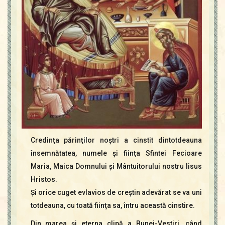
Credinţa părinţilor noştri a cinstit dintotdeauna
însemnătatea, numele şi fiinţa Sfintei Fecioare
Maria, Maica Domnului şi Mântuitorului nostru Iisus
Hristos.
Şi orice cuget evlavios de creştin adevărat se va uni
totdeauna, cu toată fiinţa sa, întru această cinstire.
Din marea şi eterna clipă a Bunei-Vestiri, când