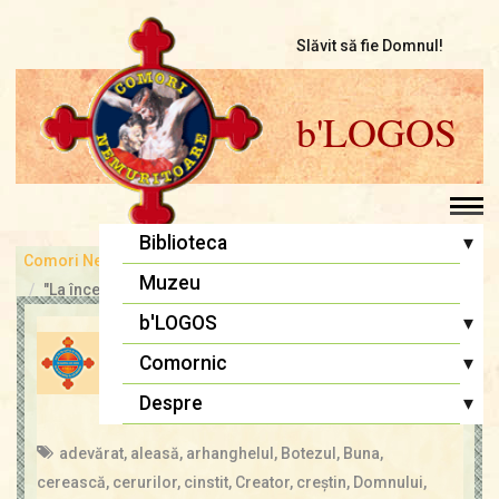
Slăvit să fie Domnul!
b'LOGOS
▾
Biblioteca
Comori Nemuritoare
bLOGOS
Pr. Iosif Trifa
Muzeu
"La început a fost Cuvântul..."
Fr. Traian Dorz
▾
b'LOGOS
DESPRE CINSTIREA MAICII
Fr. Ioan Marini
Atelier literar
▾
Comornic
DOMNULUI
Înaintași
Editoriale
Sfânta Liturghie
▾
Despre
admin
14 aug., 2021
Cugetări
Lupta cea bună
Biblia Ortodoxă
Termeni și Condiții
adevărat
,
aleasă
,
arhanghelul
,
Botezul
,
Buna
,
Multimedia
Psaltirea
Condiții de Colaborare
cerească
,
cerurilor
,
cinstit
,
Creator
,
creştin
,
Domnului
,
Pagina copiilor
Rugăciuni