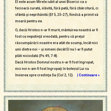
El este acum Mirele iubit al unei Biserici ca o
fecioară curată, slăvită, fără pată, fără zbârcitură, ci
sfântă şi neprihănită (Ef 5, 25-27), fiindcă a primit să
moară pentru ea.
O, dacă Hristos n-ar fi murit, mântuirea noastră ar fi
fost cu neputinţă vreodată, pentru că preţul
răscumpărării noastre era atât de scump, încât nici
unii dintre noi – şi nimeni decât El nu l-ar fi putut
plăti niciodată (Ps 49, 7-8).
Dacă Hristos Domnul nostru n-ar fi fost îngropat,
nici noi n-am fi fost îngropaţi în botezul Lui cu
învierea spre credinţa Sa (Col 2, 12).
|
Continuare »