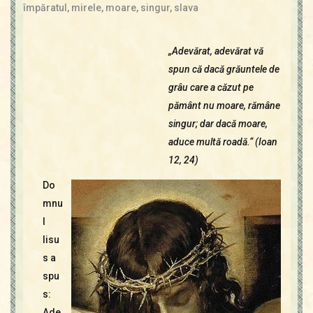
împăratul
,
mirele
,
moare
,
singur
,
slava
„Adevărat, adevărat vă
spun că dacă grăuntele de
grâu care a căzut pe
pământ nu moare, rămâne
singur; dar dacă moare,
aduce multă roadă.“ (Ioan
12, 24)
Do
mnu
l
Iisu
s a
spu
s:
Ade