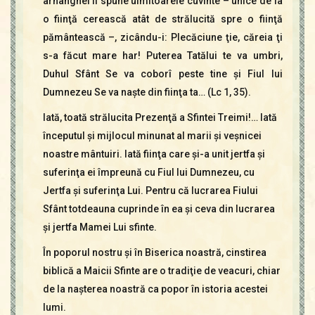
arhanghel îi spune uimitoarele cuvinte – unice de la
o fiinţă cerească atât de strălucită spre o fiinţă
pământească –, zicându-i: Plecăciune ţie, căreia ţi
s-a făcut mare har! Puterea Tatălui te va umbri,
Duhul Sfânt Se va coborî peste tine şi Fiul lui
Dumnezeu Se va naşte din fiinţa ta… (Lc 1, 35).
Iată, toată strălucita Prezenţă a Sfintei Treimi!… Iată
începutul şi mijlocul minunat al marii şi veşnicei
noastre mântuiri. Iată fiinţa care şi-a unit jertfa şi
suferinţa ei împreună cu Fiul lui Dumnezeu, cu
Jertfa şi suferinţa Lui. Pentru că lucrarea Fiului
Sfânt totdeauna cuprinde în ea şi ceva din lucrarea
şi jertfa Mamei Lui sfinte.
În poporul nostru şi în Biserica noastră, cinstirea
biblică a Maicii Sfinte are o tradiţie de veacuri, chiar
de la naşterea noastră ca popor în istoria acestei
lumi.