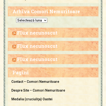
Arhiva Comori Nemuritoare
A
r
h
Flux necunoscut
i
v
Flux necunoscut
a
C
Flux necunoscut
o
m
Pagini
o
r
Contact – Comori Nemuritoare
i
Despre Site – Comori Nemuritoare
N
e
Medalia (cruciuliţa) Oastei
m