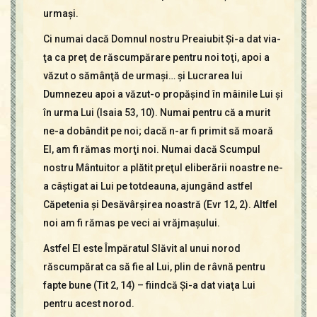
urmaşi.
Ci numai dacă Domnul nostru Preaiubit Şi-a dat via­
ţa ca preţ de răscumpărare pentru noi toţi, apoi a
văzut o sămânţă de urmaşi… şi Lucrarea lui
Dumnezeu apoi a văzut-o propăşind în mâinile Lui şi
în urma Lui (Isaia 53, 10). Numai pentru că a murit
ne-a dobândit pe noi; dacă n-ar fi primit să moară
El, am fi rămas morţi noi. Numai dacă Scumpul
nostru Mântuitor a plătit pre­ţul eliberării noastre ne-
a câştigat ai Lui pe totdeauna, ajungând astfel
Căpetenia şi Desăvârşirea noastră (Evr 12, 2). Altfel
noi am fi rămas pe veci ai vrăjmaşului.
Astfel El este Împăratul Slăvit al unui norod
răscumpărat ca să fie al Lui, plin de râvnă pentru
fapte bune (Tit 2, 14) – fiindcă Şi-a dat viaţa Lui
pentru acest norod.