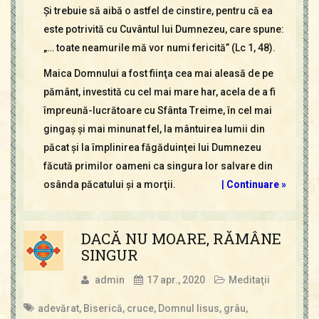
Şi trebuie să aibă o astfel de cinstire, pentru că ea
este potrivită cu Cuvântul lui Dumnezeu, care spune:
„… toate neamurile mă vor numi fericită” (Lc 1, 48).
Maica Domnului a fost fiinţa cea mai aleasă de pe
pământ, investită cu cel mai mare har, acela de a fi
împreună-lucrătoare cu Sfânta Treime, în cel mai
gingaş şi mai minunat fel, la mântuirea lumii din
păcat şi la împlinirea făgăduinţei lui Dumnezeu
făcută primilor oameni ca singura lor salvare din
osânda păcatului şi a morţii.
|
Continuare »
DACĂ NU MOARE, RĂMÂNE
SINGUR
admin
17 apr., 2020
Meditaţii
adevărat
,
Biserică
,
cruce
,
Domnul Iisus
,
grâu
,