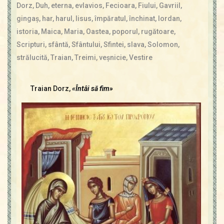
Contact
Dorz
,
Duh
,
eterna
,
evlavios
,
Fecioara
,
Fiului
,
Gavriil
,
Icoane
gingaş
,
har
,
harul
,
Iisus
,
împăratul
,
închinat
,
Iordan
,
Mărgăritare
istoria
,
Maica
,
Maria
,
Oastea
,
poporul
,
rugătoare
,
Calendar
Scripturi
,
sfântă
,
Sfântului
,
Sfintei
,
slava
,
Solomon
,
Glosar
strălucită
,
Traian
,
Treimi
,
veşnicie
,
Vestire
Repere
Traian Dorz,
«Întâi să fim»