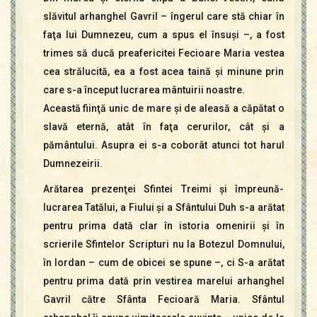
slăvitul arhanghel Gavril – îngerul care stă chiar în
faţa lui Dumnezeu, cum a spus el însuşi –, a fost
trimes să ducă preafericitei Fecioare Maria vestea
cea strălucită, ea a fost acea taină şi minune prin
care s-a început lucrarea mântuirii noastre.
Această fiinţă unic de mare şi de aleasă a căpătat o
slavă eternă, atât în faţa cerurilor, cât şi a
pământului. Asupra ei s-a coborât atunci tot harul
Dumnezeirii.
Arătarea prezenţei Sfintei Treimi şi împreună-
lucrarea Tatălui, a Fiului şi a Sfântului Duh s-a arătat
pentru prima dată clar în istoria omenirii şi în
scrierile Sfintelor Scripturi nu la Botezul Domnului,
în Iordan – cum de obicei se spune –, ci S-a arătat
pentru prima dată prin vestirea marelui arhanghel
Gavril către Sfânta Fecioară Maria. Sfântul