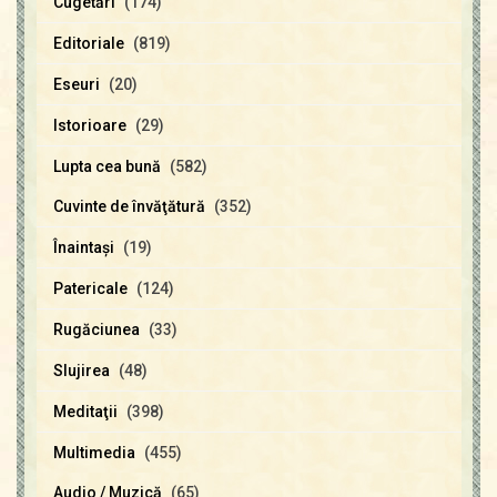
Cugetări
(174)
Editoriale
(819)
Eseuri
(20)
Istorioare
(29)
Lupta cea bună
(582)
Cuvinte de învăţătură
(352)
Înaintaşi
(19)
Patericale
(124)
Rugăciunea
(33)
Slujirea
(48)
Meditaţii
(398)
Multimedia
(455)
Audio / Muzică
(65)