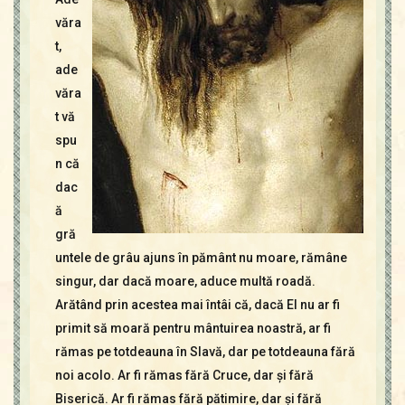
văra
t,
ade
văra
t vă
spu
n că
dac
ă
gră
untele de grâu ajuns în pământ nu moare, rămâne
singur, dar dacă moare, aduce multă roadă.
Arătând prin acestea mai întâi că, dacă El nu ar fi
primit să moară pentru mântuirea noastră, ar fi
rămas pe totdeauna în Slavă, dar pe totdeauna fără
noi acolo. Ar fi rămas fără Cruce, dar şi fără
Biserică. Ar fi rămas fără pătimire, dar şi fără